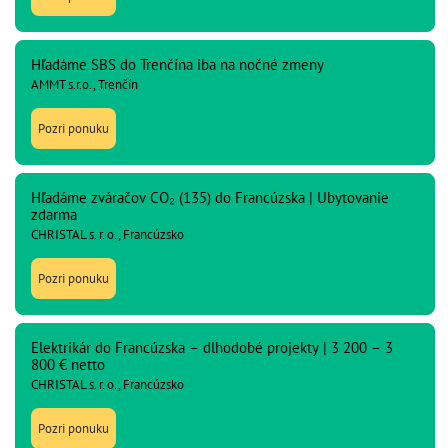
Hľadáme SBS do Trenčína iba na nočné zmeny
AMMT s.r.o., Trenčín
Pozri ponuku
Hľadáme zváračov CO₂ (135) do Francúzska | Ubytovanie
zdarma
CHRISTAL s. r. o., Francúzsko
Pozri ponuku
Elektrikár do Francúzska – dlhodobé projekty | 3 200 – 3
800 € netto
CHRISTAL s. r. o., Francúzsko
Pozri ponuku