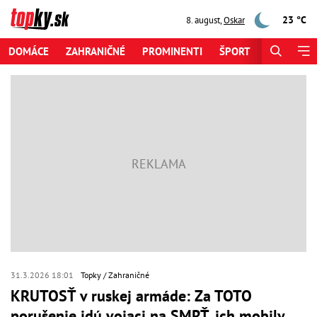
23 °C
8. august
,
Oskar
DOMÁCE
ZAHRANIČNÉ
PROMINENTI
ŠPORT
ZAUJÍMAV
31.3.2026 18:01
Topky
Zahraničné
KRUTOSŤ v ruskej armáde: Za TOTO
porušenie idú vojaci na SMRŤ, ich mobily