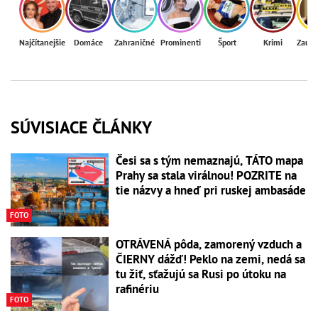
Najčítanejšie
Domáce
Zahraničné
Prominenti
Šport
Krimi
Zaují
SÚVISIACE ČLÁNKY
Česi sa s tým nemaznajú, TÁTO mapa
Prahy sa stala virálnou! POZRITE na
tie názvy a hneď pri ruskej ambasáde
FOTO
OTRÁVENÁ pôda, zamorený vzduch a
ČIERNY dážď! Peklo na zemi, nedá sa
tu žiť, sťažujú sa Rusi po útoku na
rafinériu
FOTO