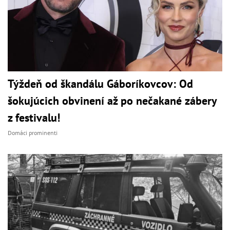
Týždeň od škandálu Gáboríkovcov: Od
šokujúcich obvinení až po nečakané zábery
z festivalu!
Domáci prominenti