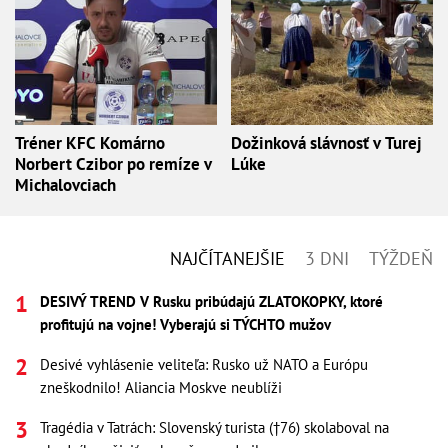
Tréner KFC Komárno
Dožinková slávnosť v Turej
Norbert Czibor po remíze v
Lúke
Michalovciach
NAJČÍTANEJŠIE
3 DNI
TÝŽDEŇ
DESIVÝ TREND V Rusku pribúdajú ZLATOKOPKY, ktoré
profitujú na vojne! Vyberajú si TÝCHTO mužov
Desivé vyhlásenie veliteľa: Rusko už NATO a Európu
zneškodnilo! Aliancia Moskve neublíži
Tragédia v Tatrách: Slovenský turista (†76) skolaboval na