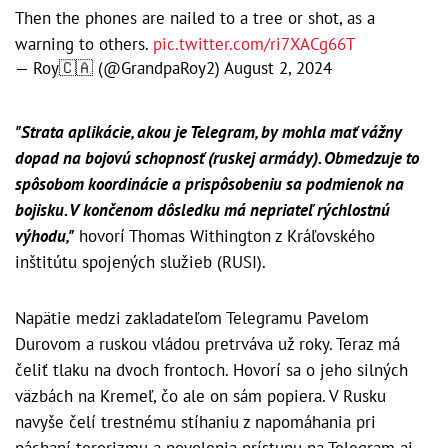
Then the phones are nailed to a tree or shot, as a
warning to others.
pic.twitter.com/ri7XACg66T
— Roy🇨🇦 (@GrandpaRoy2)
August 2, 2024
"Strata aplikácie, akou je Telegram, by mohla mať vážny
dopad na bojovú schopnosť (ruskej armády). Obmedzuje to
spôsobom koordinácie a prispôsobeniu sa podmienok na
bojisku. V končenom dôsledku má nepriateľ rýchlostnú
výhodu,"
hovorí Thomas Withington z Kráľovského
inštitútu spojených služieb (RUSI).
Napätie medzi zakladateľom Telegramu Pavelom
Durovom a ruskou vládou pretrváva už roky. Teraz má
čeliť tlaku na dvoch frontoch. Hovorí sa o jeho silných
väzbách na Kremeľ, čo ale on sám popiera. V Rusku
navyše čelí trestnému stíhaniu z napomáhania pri
páchaní terorizmu a povolenia prístupu na Telegram aj