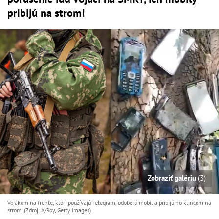
pribijú na strom!
Zobraziť galériu
(3)
Vojakom na fronte, ktorí používajú Telegram, odoberú mobil a pribijú ho klincom na
strom. (Zdroj: X/Roy, Getty Images)