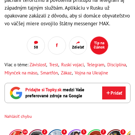
západným tajným službám. Aplikáciu v Rusku už
opakovane zakázali z dôvodu, aby si domáce obyvateľstvo
vo väčšej miere osvojilo štátny messenger MAX.
Tip na
58
Zdieľať
článok
Viac o téme:
Závislosť
,
Trest
,
Ruskí vojaci
,
Telegram
,
Disciplína
,
Mlynček na mäso
,
Smartfón
,
Zákaz
,
Vojna na Ukrajine
Pridajte si Topky.sk
medzi Vaše
Pridať
preferované zdroje na Google
Nahlásiť chybu
16
2
4
5
7
3