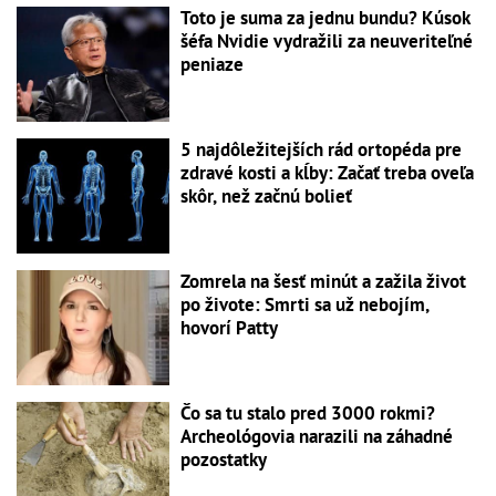
Toto je suma za jednu bundu? Kúsok
šéfa Nvidie vydražili za neuveriteľné
peniaze
5 najdôležitejších rád ortopéda pre
zdravé kosti a kĺby: Začať treba oveľa
skôr, než začnú bolieť
Zomrela na šesť minút a zažila život
po živote: Smrti sa už nebojím,
hovorí Patty
Čo sa tu stalo pred 3000 rokmi?
Archeológovia narazili na záhadné
pozostatky