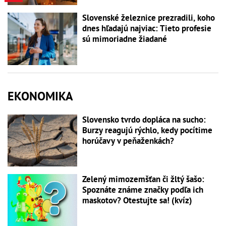
Slovenské železnice prezradili, koho
dnes hľadajú najviac: Tieto profesie
sú mimoriadne žiadané
EKONOMIKA
Slovensko tvrdo dopláca na sucho:
Burzy reagujú rýchlo, kedy pocítime
horúčavy v peňaženkách?
Zelený mimozemšťan či žltý šašo:
Spoznáte známe značky podľa ich
maskotov? Otestujte sa! (kvíz)