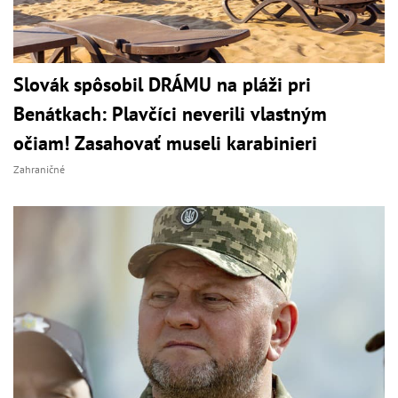
Slovák spôsobil DRÁMU na pláži pri
Benátkach: Plavčíci neverili vlastným
očiam! Zasahovať museli karabinieri
Zahraničné