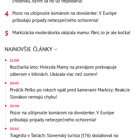
chodníku, oživiť sa ho už nepodarilo
Pozor na uštipnutie komárom na dovolenke: V Európe
pribúdajú prípady nebezpečného ochorenia!
Markizácka moderátorka ukázala mamu: Páni, to je ale kočka!
NAJNOVŠIE ČLÁNKY
21:00
Rozžiarila leto: Hviezda Mamy na prenájom prekvapuje
záberom v bikinách. Ukázala viac než úsmev!
20:45
Prváčik Peťko po rokoch opäť pred kamerami Markízy: Reakcie
Slovákov nemajú chybu!
20:30
Pozor na uštipnutie komárom na dovolenke: V Európe
pribúdajú prípady nebezpečného ochorenia!
20:01
Tragédia v Tatrách: Slovenský turista (†76) skolaboval na