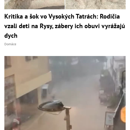
Kritika a šok vo Vysokých Tatrách: Rodičia
vzali deti na Rysy, zábery ich obuvi vyrážajú
dych
Domáce