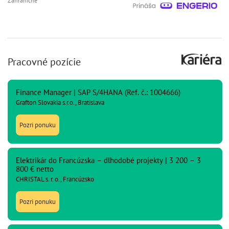
Zahraničné
Pracovné pozície
Finance Manager | SAP S/4HANA (Ref. č.: 1004666)
Grafton Slovakia s.r.o., Bratislava
Pozri ponuku
Elektrikár do Francúzska – dlhodobé projekty | 3 200 – 3
800 € netto
CHRISTAL s. r. o., Francúzsko
Pozri ponuku