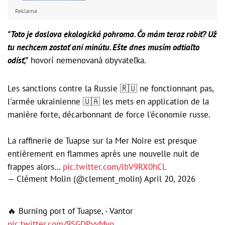
Reklama
"Toto je doslova ekologická pohroma. Čo mám teraz robiť? Už
tu nechcem zostať ani minútu. Ešte dnes musím odtiaľto
odísť,"
hovorí nemenovaná obyvateľka.
Les sanctions contre la Russie 🇷🇺 ne fonctionnant pas,
l'armée ukrainienne 🇺🇦 les mets en application de la
manière forte, décarbonnant de force l'économie russe.
La raffinerie de Tuapse sur la Mer Noire est presque
entièrement en flammes après une nouvelle nuit de
frappes alors…
pic.twitter.com/ibV9RX0hCL
— Clément Molin (@clement_molin)
April 20, 2026
🔥 Burning port of Tuapse, - Vantor
pic.twitter.com/9SGDPvvMyo