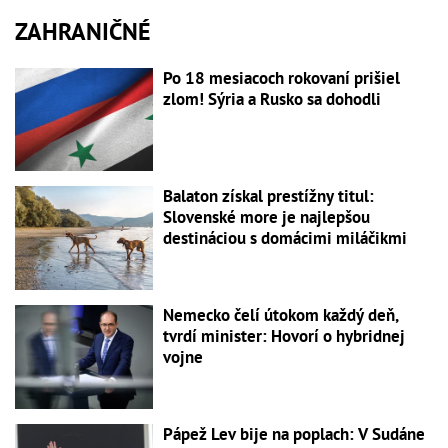
ZAHRANIČNÉ
Po 18 mesiacoch rokovaní prišiel
zlom! Sýria a Rusko sa dohodli
Balaton získal prestížny titul:
Slovenské more je najlepšou
destináciou s domácimi miláčikmi
Nemecko čelí útokom každý deň,
tvrdí minister: Hovorí o hybridnej
vojne
Pápež Lev bije na poplach: V Sudáne