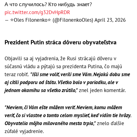
А что случилось? Кто нибудь знает?
pic.twitter.com/g32DvHpRDR
— ⭐️Oles Filonenko⭐️ (@FilonenkoOles)
April 23, 2026
Prezident Putin stráca dôveru obyvateľstva
Objavili sa aj vyjadrenia, že Rusi strácajú dôveru v
súčasnú vládu a pýtajú sa prezidenta Putina, čo majú
teraz robiť.
"Išli sme voliť, verili sme Vám. Nejakú dobu sme
aj cítili podporu od štátu. Všetko bolo v poriadku, ale v
jednom okamihu sa všetko zrútilo,"
znel jeden komentár.
"Neviem, či Vám ešte môžem veriť. Neviem, komu môžem
veriť, čo si vlastne o tomto celom myslieť, keď vidím tie hrôzy.
Obyvatelia môjho milovaného mesta trpia,"
znelo ďalšie
zúfalé vyjadrenie.