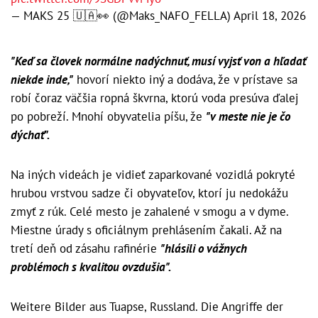
— MAKS 25 🇺🇦👀 (@Maks_NAFO_FELLA)
April 18, 2026
"Keď sa človek normálne nadýchnuť, musí vyjsť von a hľadať
niekde inde,"
hovorí niekto iný a dodáva, že v prístave sa
robí čoraz väčšia ropná škvrna, ktorú voda presúva ďalej
po pobreží. Mnohí obyvatelia píšu, že
"v meste nie je čo
dýchať".
Na iných videách je vidieť zaparkované vozidlá pokryté
hrubou vrstvou sadze či obyvateľov, ktorí ju nedokážu
zmyť z rúk. Celé mesto je zahalené v smogu a v dyme.
Miestne úrady s oficiálnym prehlásením čakali. Až na
tretí deň od zásahu rafinérie
"hlásili o vážnych
problémoch s kvalitou ovzdušia".
Weitere Bilder aus Tuapse, Russland. Die Angriffe der