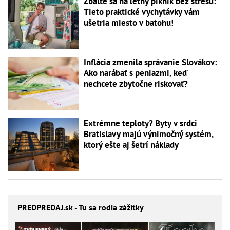
Zbaľte sa na letný piknik bez stresu:
Tieto praktické vychytávky vám
ušetria miesto v batohu!
Inflácia zmenila správanie Slovákov:
Ako narábať s peniazmi, keď
nechcete zbytočne riskovať?
Extrémne teploty? Byty v srdci
Bratislavy majú výnimočný systém,
ktorý ešte aj šetrí náklady
PREDPREDAJ
.sk - Tu sa rodia zážitky