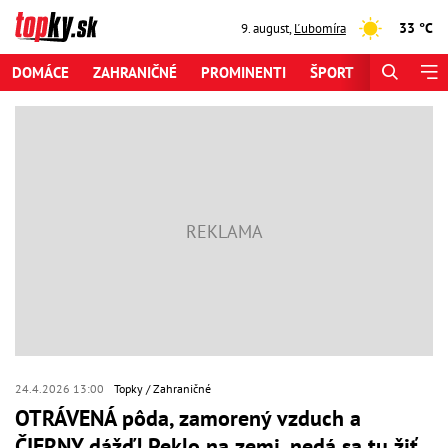
33 °C
9. august
,
Ľubomíra
DOMÁCE
ZAHRANIČNÉ
PROMINENTI
ŠPORT
ZAUJÍMAV
24.4.2026 13:00
Topky
Zahraničné
OTRÁVENÁ pôda, zamorený vzduch a
ČIERNY dážď! Peklo na zemi, nedá sa tu žiť,