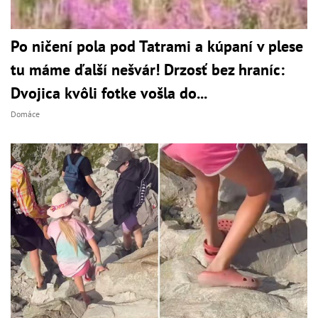
Po ničení pola pod Tatrami a kúpaní v plese
tu máme ďalší nešvár! Drzosť bez hraníc:
Dvojica kvôli fotke vošla do...
Domáce