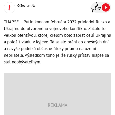
© Zoznam/lc
TUAPSE – Putin koncom februára 2022 priviedol Rusko a
Ukrajinu do otvoreného vojnového konfliktu. Začalo to
veľkou ofenzívou, ktorej cieľom bolo zabrať celú Ukrajinu
a položiť vládu v Kyjeve. Tá sa ale bráni do dnešných dní
a navyše podniká občasné útoky priamo na území
nepriateľa. Výsledkom toho je, že ruský prístav Tuapse sa
stal neobývateľným.