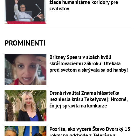
žiada humanitárne koridory pre
civilistov
PROMINENTI
Britney Spears v slzách kvôli
skrášľovaciemu zákroku: Utekala
pred svetom a skrývala sa od hanby!
Drsná rivalita! Známa hlásateľka
nezniesla krásu Tekelyovej: Hrozné,
čo jej spravila na konkurze
Pozrite, ako vyzerá Števo Dvorský 15
rokov po odchode z Telerána a...