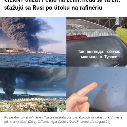
sťažujú sa Rusi po útoku na rafinériu
Po zásahu ruskej rafinérie v Tuapse nastala doslova ekologická katastrofa. V meste
prší čierny dážď. (Zdroj: X/Tendar/Igor Sushko/Oles Filonenko/Viségrad 24)