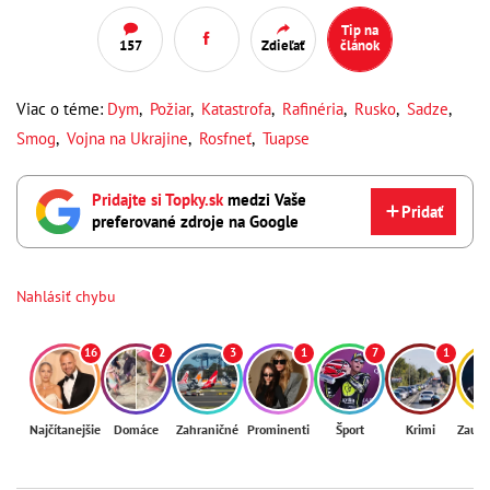
Tip na
157
Zdieľať
článok
Viac o téme:
Dym
,
Požiar
,
Katastrofa
,
Rafinéria
,
Rusko
,
Sadze
,
Smog
,
Vojna na Ukrajine
,
Rosfneť
,
Tuapse
Pridajte si Topky.sk
medzi Vaše
Pridať
preferované zdroje na Google
Nahlásiť chybu
16
2
3
1
7
1
Najčítanejšie
Domáce
Zahraničné
Prominenti
Šport
Krimi
Zaují