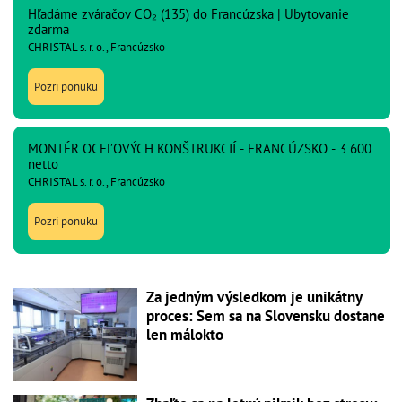
Hľadáme zváračov CO₂ (135) do Francúzska | Ubytovanie
zdarma
CHRISTAL s. r. o., Francúzsko
Pozri ponuku
MONTÉR OCEĽOVÝCH KONŠTRUKCIÍ - FRANCÚZSKO - 3 600
netto
CHRISTAL s. r. o., Francúzsko
Pozri ponuku
Za jedným výsledkom je unikátny
proces: Sem sa na Slovensku dostane
len málokto