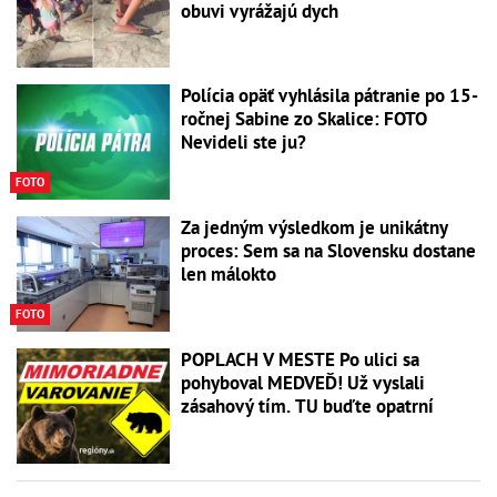
obuvi vyrážajú dych
Polícia opäť vyhlásila pátranie po 15-
ročnej Sabine zo Skalice: FOTO
Nevideli ste ju?
FOTO
Za jedným výsledkom je unikátny
proces: Sem sa na Slovensku dostane
len málokto
FOTO
POPLACH V MESTE Po ulici sa
pohyboval MEDVEĎ! Už vyslali
zásahový tím. TU buďte opatrní