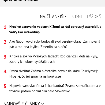
NAJČÍTANEJŠIE
3 DNI
TÝŽDEŇ
Hrozivé varovanie vedcov: K Zemi sa rúti obrovský asteroid! Je
veľký ako mrakodrap
Ako Gáboríkovci roky budovali svoj verejný obraz: Zamilovaný
pár a rodinná idylka! Zmenilo sa niečo?
Kritika a šok vo Vysokých Tatrách: Rodičia vzali deti na Rysy,
zábery ich obuvi vyrážajú dych
Drsná rivalita! Známa hlásateľka nezniesla krásu Tekelyovej:
Hrozné, čo jej spravila na konkurze
Napovie vám viac fotka či karikatúra? Známa speváčka drela v
továrni, potom pobláznila celé Slovensko
NAJNOVŠIE ČLÁNKY