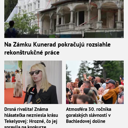
Na Zámku Kunerad pokračujú rozsiahle
rekonštrukčné práce
Drsná rivalita! Známa
Atmosféra 30. ročníka
hlásateľka nezniesla krásu
goralských slávností v
Tekelyovej: Hrozné, čo jej
Bachledovej doline
spravila na konkurze