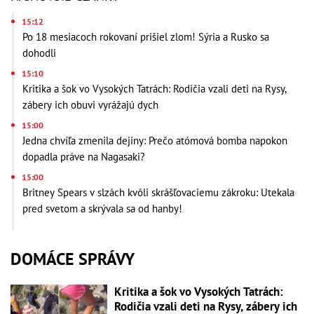
15:12
Po 18 mesiacoch rokovaní prišiel zlom! Sýria a Rusko sa
dohodli
15:10
Kritika a šok vo Vysokých Tatrách: Rodičia vzali deti na Rysy,
zábery ich obuvi vyrážajú dych
15:00
Jedna chvíľa zmenila dejiny: Prečo atómová bomba napokon
dopadla práve na Nagasaki?
15:00
Britney Spears v slzách kvôli skrášľovaciemu zákroku: Utekala
pred svetom a skrývala sa od hanby!
DOMÁCE SPRÁVY
Kritika a šok vo Vysokých Tatrách:
Rodičia vzali deti na Rysy, zábery ich