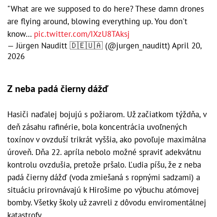
"What are we supposed to do here? These damn drones
are flying around, blowing everything up. You don't
know…
pic.twitter.com/IXzU8TAksj
— Jürgen Nauditt 🇩🇪🇺🇦 (@jurgen_nauditt)
April 20,
2026
Z neba padá čierny dážď
Hasiči naďalej bojujú s požiarom. Už začiatkom týždňa, v
deň zásahu rafinérie, bola koncentrácia uvoľnených
toxínov v ovzduší trikrát vyššia, ako povoľuje maximálna
úroveň. Dňa 22. apríla nebolo možné spraviť adekvátnu
kontrolu ovzdušia, pretože pršalo. Ľudia píšu, že z neba
padá čierny dážď (voda zmiešaná s ropnými sadzami) a
situáciu prirovnávajú k Hirošime po výbuchu atómovej
bomby. Všetky školy už zavreli z dôvodu enviromentálnej
katastrofy.