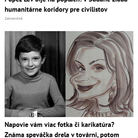
humanitárne koridory pre civilistov
Zahraničné
Napovie vám viac fotka či karikatúra?
Známa speváčka drela v továrni, potom