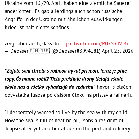
Ukraine vom 16./20. April haben eine ziemliche Sauerei
angerichtet . Es gab allerdings auch schon russische
Angriffe in der Ukraine mit ähnlichen Auswirkungen.
Krieg ist halt nichts schönes.
Zeigt aber auch, dass die…
pic.twitter.com/P07S3dVl4r
— Debaser🇨🇭🇩🇪 (@Debaser83994181)
April 23, 2026
"Zúfalo som chcela s rodinou bývať pri mori. Teraz je plné
ropy. Čo máme robiť? Tieto prekliate drony lietajú všade
okolo nás a všetko vyhadzujú do vzduchu"
hovorí s plačom
obyvateľka Tuapse po ďalšom útoku na prístav a rafinériu.
"I desperately wanted to live by the sea with my child.
Now the sea is full of heating oil," sobs a resident of
Tuapse after yet another attack on the port and refinery.