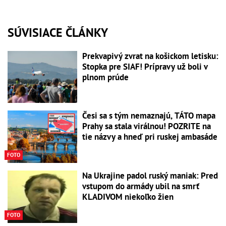
SÚVISIACE ČLÁNKY
Prekvapivý zvrat na košickom letisku:
Stopka pre SIAF! Prípravy už boli v
plnom prúde
Česi sa s tým nemaznajú, TÁTO mapa
Prahy sa stala virálnou! POZRITE na
tie názvy a hneď pri ruskej ambasáde
FOTO
Na Ukrajine padol ruský maniak: Pred
vstupom do armády ubil na smrť
KLADIVOM niekoľko žien
FOTO