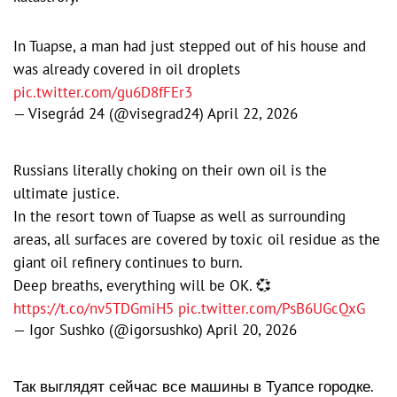
In Tuapse, a man had just stepped out of his house and
was already covered in oil droplets
pic.twitter.com/gu6D8fFEr3
— Visegrád 24 (@visegrad24)
April 22, 2026
Russians literally choking on their own oil is the
ultimate justice.
In the resort town of Tuapse as well as surrounding
areas, all surfaces are covered by toxic oil residue as the
giant oil refinery continues to burn.
Deep breaths, everything will be OK. 💞
https://t.co/nv5TDGmiH5
pic.twitter.com/PsB6UGcQxG
— Igor Sushko (@igorsushko)
April 20, 2026
Так выглядят сейчас все машины в Туапсе городке.