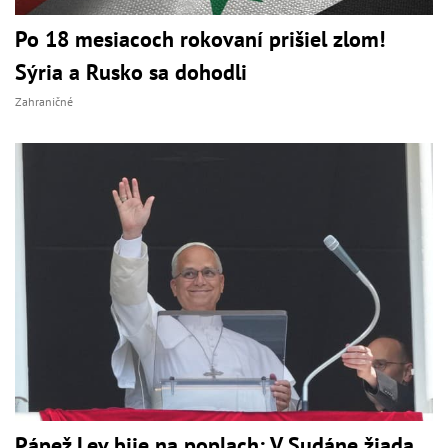
Po 18 mesiacoch rokovaní prišiel zlom!
Sýria a Rusko sa dohodli
Zahraničné
Pápež Lev bije na poplach: V Sudáne žiada