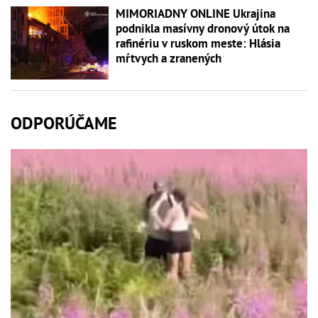
MIMORIADNY ONLINE Ukrajina
podnikla masívny dronový útok na
rafinériu v ruskom meste: Hlásia
mŕtvych a zranených
ODPORÚČAME