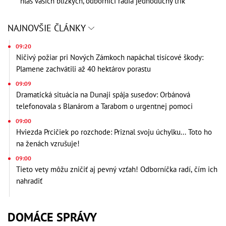
hlas vašich blízkych, odborníci radia jednoduchý trik
NAJNOVŠIE ČLÁNKY
09:20
Ničivý požiar pri Nových Zámkoch napáchal tisícové škody:
Plamene zachvátili až 40 hektárov porastu
09:09
Dramatická situácia na Dunaji spája susedov: Orbánová
telefonovala s Blanárom a Tarabom o urgentnej pomoci
09:00
Hviezda Prcičiek po rozchode: Priznal svoju úchylku... Toto ho
na ženách vzrušuje!
09:00
Tieto vety môžu zničiť aj pevný vzťah! Odborníčka radí, čím ich
nahradiť
DOMÁCE SPRÁVY