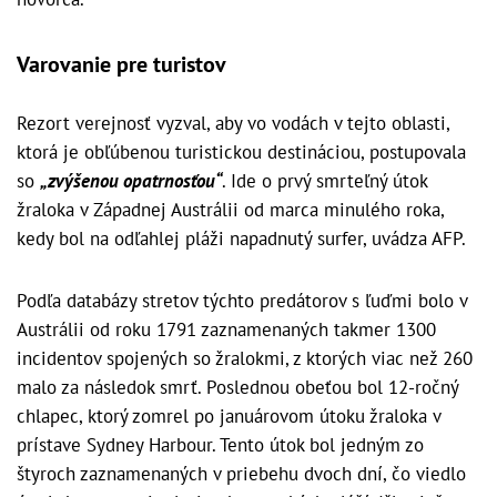
Varovanie pre turistov
Rezort verejnosť vyzval, aby vo vodách v tejto oblasti,
ktorá je obľúbenou turistickou destináciou, postupovala
so
„zvýšenou opatrnosťou“
. Ide o prvý smrteľný útok
žraloka v Západnej Austrálii od marca minulého roka,
kedy bol na odľahlej pláži napadnutý surfer, uvádza AFP.
Podľa databázy stretov týchto predátorov s ľuďmi bolo v
Austrálii od roku 1791 zaznamenaných takmer 1300
incidentov spojených so žralokmi, z ktorých viac než 260
malo za následok smrť. Poslednou obeťou bol 12-ročný
chlapec, ktorý zomrel po januárovom útoku žraloka v
prístave Sydney Harbour. Tento útok bol jedným zo
štyroch zaznamenaných v priebehu dvoch dní, čo viedlo