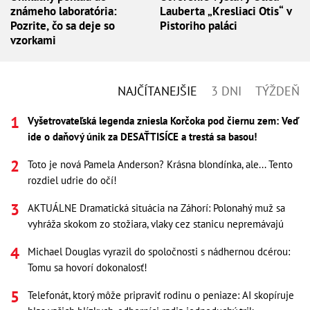
známeho laboratória:
Lauberta „Kresliaci Otis“ v
Pozrite, čo sa deje so
Pistoriho paláci
vzorkami
NAJČÍTANEJŠIE
3 DNI
TÝŽDEŇ
Vyšetrovateľská legenda zniesla Korčoka pod čiernu zem: Veď
ide o daňový únik za DESAŤTISÍCE a trestá sa basou!
Toto je nová Pamela Anderson? Krásna blondínka, ale... Tento
rozdiel udrie do očí!
AKTUÁLNE Dramatická situácia na Záhorí: Polonahý muž sa
vyhráža skokom zo stožiara, vlaky cez stanicu nepremávajú
Michael Douglas vyrazil do spoločnosti s nádhernou dcérou:
Tomu sa hovorí dokonalosť!
Telefonát, ktorý môže pripraviť rodinu o peniaze: AI skopíruje