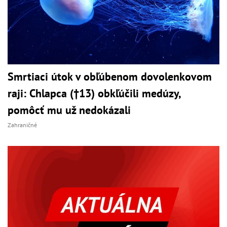
Smrtiaci útok v obľúbenom dovolenkovom
raji: Chlapca (†13) obkľúčili medúzy,
pomôcť mu už nedokázali
Zahraničné