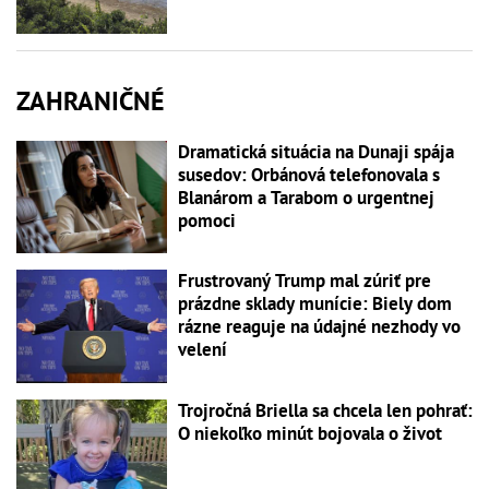
ZAHRANIČNÉ
Dramatická situácia na Dunaji spája
susedov: Orbánová telefonovala s
Blanárom a Tarabom o urgentnej
pomoci
Frustrovaný Trump mal zúriť pre
prázdne sklady munície: Biely dom
rázne reaguje na údajné nezhody vo
velení
Trojročná Briella sa chcela len pohrať:
O niekoľko minút bojovala o život