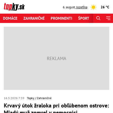
26 °C
6. august
,
Jozefína
DOMÁCE
ZAHRANIČNÉ
PROMINENTI
ŠPORT
ZAUJÍMAV
16.5.2026 7:59
Topky
Zahraničné
Krvavý útok žraloka pri obľúbenom ostrove:
Mladý muž zomrel v nemocnici