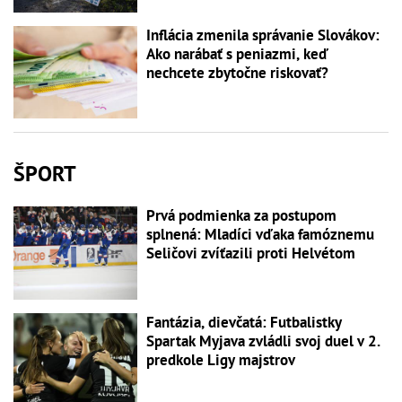
Inflácia zmenila správanie Slovákov:
Ako narábať s peniazmi, keď
nechcete zbytočne riskovať?
ŠPORT
Prvá podmienka za postupom
splnená: Mladíci vďaka famóznemu
Seličovi zvíťazili proti Helvétom
Fantázia, dievčatá: Futbalistky
Spartak Myjava zvládli svoj duel v 2.
predkole Ligy majstrov