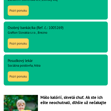
Pozri ponuku
Osobný bankár/ka (Ref. č.: 1005269)
Grafton Slovakia s.r.o., Brezno
Pozri ponuku
Posudkový lekár
Sociálna poisťovňa, Nitra
Pozri ponuku
Málo kalórií, skvelá chuť. Ak ste ich
ešte neochutnali, dlhšie už nečakajte