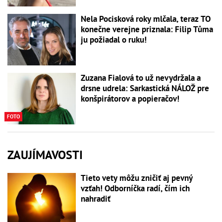
Nela Pocisková roky mlčala, teraz TO
konečne verejne priznala: Filip Tůma
ju požiadal o ruku!
Zuzana Fialová to už nevydržala a
drsne udrela: Sarkastická NÁLOŽ pre
konšpirátorov a popieračov!
FOTO
ZAUJÍMAVOSTI
Tieto vety môžu zničiť aj pevný
vzťah! Odborníčka radí, čím ich
nahradiť