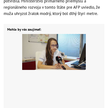
potvrdila. Ministerstvo primárneho priemyslu a
regionálneho rozvoja v tomto štáte pre AFP uviedlo, že
muža uhryzol žralok modrý, ktorý bol dlhý štyri metre.
Mohlo by vás zaujímať: