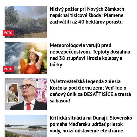
Ničivý požiar pri Nových Zámkoch
napáchal tisícové škody: Plamene
zachvátili až 40 hektárov porastu
FOTO
Meteorológovia varujú pred
nebezpečenstvom: Teploty dosiahnu
nad 38 stupňov! Hrozia kolapsy a
búrky
FOTO
Vyšetrovateľská legenda zniesla
Korčoka pod čiernu zem: Veď ide o
daňový únik za DESAŤTISÍCE a trestá
sa basou!
Kritická situácia na Dunaji: Slovensko
pomáha Maďarsku udržať prietok
vody, hrozí odstavenie elektrárne