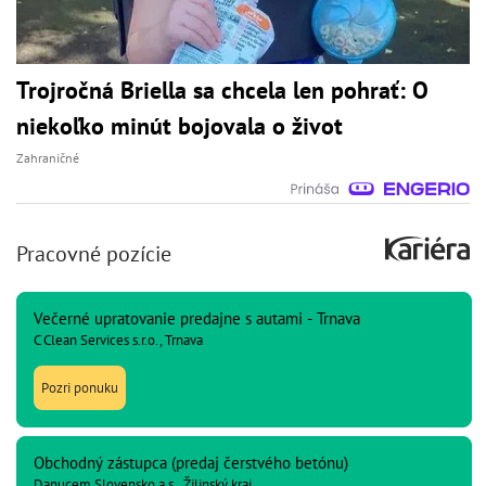
Trojročná Briella sa chcela len pohrať: O
niekoľko minút bojovala o život
Zahraničné
Pracovné pozície
Večerné upratovanie predajne s autami - Trnava
C Clean Services s.r.o., Trnava
Pozri ponuku
Obchodný zástupca (predaj čerstvého betónu)
Danucem Slovensko a.s., Žilinský kraj