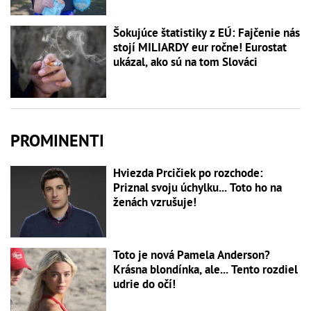
Šokujúce štatistiky z EÚ: Fajčenie nás
stojí MILIARDY eur ročne! Eurostat
ukázal, ako sú na tom Slováci
PROMINENTI
Hviezda Prcičiek po rozchode:
Priznal svoju úchylku... Toto ho na
ženách vzrušuje!
Toto je nová Pamela Anderson?
Krásna blondínka, ale... Tento rozdiel
udrie do očí!