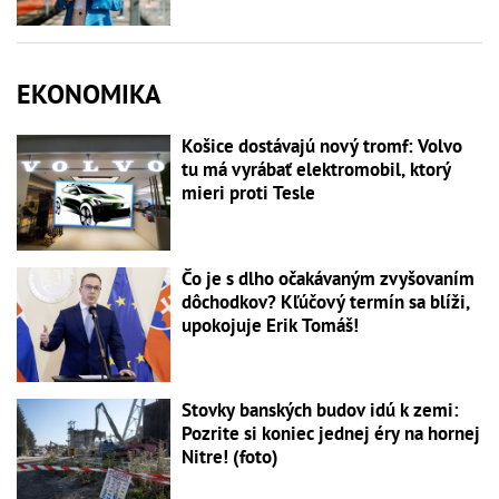
EKONOMIKA
Košice dostávajú nový tromf: Volvo
tu má vyrábať elektromobil, ktorý
mieri proti Tesle
Čo je s dlho očakávaným zvyšovaním
dôchodkov? Kľúčový termín sa blíži,
upokojuje Erik Tomáš!
Stovky banských budov idú k zemi:
Pozrite si koniec jednej éry na hornej
Nitre! (foto)