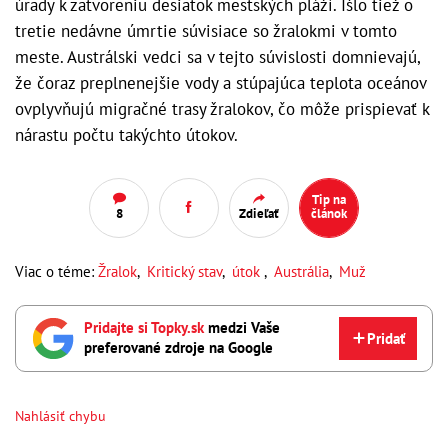
úrady k zatvoreniu desiatok mestských pláží. Išlo tiež o
tretie nedávne úmrtie súvisiace so žralokmi v tomto
meste. Austrálski vedci sa v tejto súvislosti domnievajú,
že čoraz preplnenejšie vody a stúpajúca teplota oceánov
ovplyvňujú migračné trasy žralokov, čo môže prispievať k
nárastu počtu takýchto útokov.
Tip na
8
Zdieľať
článok
Viac o téme:
Žralok
,
Kritický stav
,
útok
,
Austrália
,
Muž
Pridajte si Topky.sk
medzi Vaše
Pridať
preferované zdroje na Google
Nahlásiť chybu