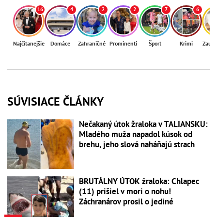
16
4
2
2
7
6
Najčítanejšie
Domáce
Zahraničné
Prominenti
Šport
Krimi
Zaují
SÚVISIACE ČLÁNKY
Nečakaný útok žraloka v TALIANSKU:
Mladého muža napadol kúsok od
brehu, jeho slová naháňajú strach
BRUTÁLNY ÚTOK žraloka: Chlapec
(11) prišiel v mori o nohu!
Záchranárov prosil o jediné