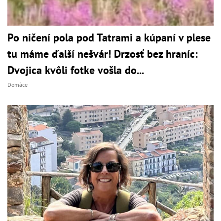
Po ničení pola pod Tatrami a kúpaní v plese
tu máme ďalší nešvár! Drzosť bez hraníc:
Dvojica kvôli fotke vošla do...
Domáce