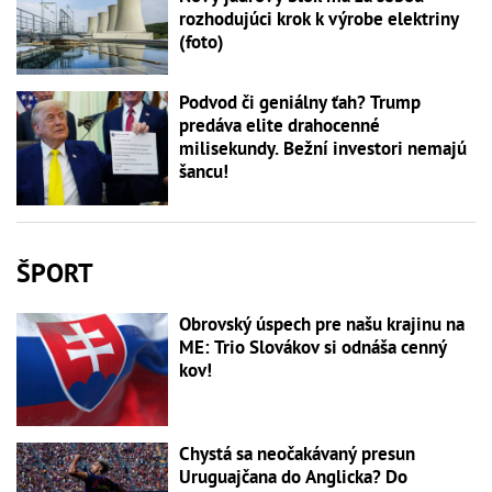
rozhodujúci krok k výrobe elektriny
(foto)
Podvod či geniálny ťah? Trump
predáva elite drahocenné
milisekundy. Bežní investori nemajú
šancu!
ŠPORT
Obrovský úspech pre našu krajinu na
ME: Trio Slovákov si odnáša cenný
kov!
Chystá sa neočakávaný presun
Uruguajčana do Anglicka? Do