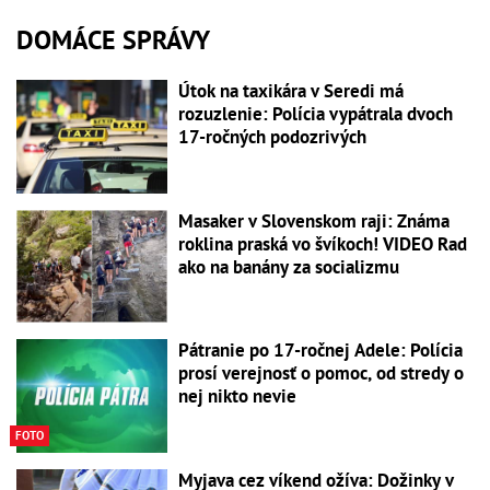
DOMÁCE SPRÁVY
Útok na taxikára v Seredi má
rozuzlenie: Polícia vypátrala dvoch
17-ročných podozrivých
Masaker v Slovenskom raji: Známa
roklina praská vo švíkoch! VIDEO Rad
ako na banány za socializmu
Pátranie po 17-ročnej Adele: Polícia
prosí verejnosť o pomoc, od stredy o
nej nikto nevie
FOTO
Myjava cez víkend ožíva: Dožinky v