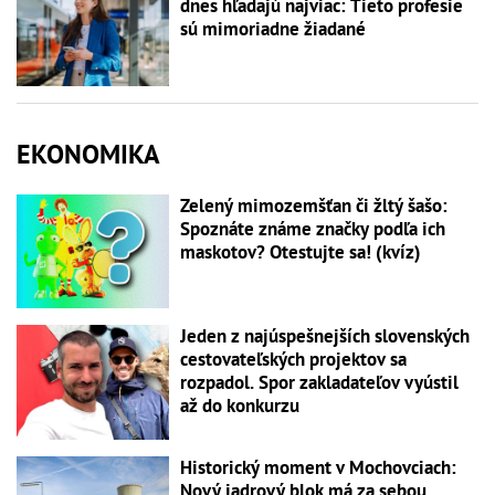
dnes hľadajú najviac: Tieto profesie
sú mimoriadne žiadané
EKONOMIKA
Zelený mimozemšťan či žltý šašo:
Spoznáte známe značky podľa ich
maskotov? Otestujte sa! (kvíz)
Jeden z najúspešnejších slovenských
cestovateľských projektov sa
rozpadol. Spor zakladateľov vyústil
až do konkurzu
Historický moment v Mochovciach:
Nový jadrový blok má za sebou