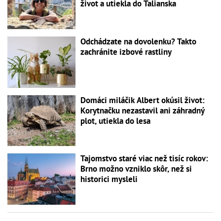
život a utiekla do Talianska
Odchádzate na dovolenku? Takto
zachránite izbové rastliny
Domáci miláčik Albert okúsil život:
Korytnačku nezastavil ani záhradný
plot, utiekla do lesa
Tajomstvo staré viac než tisíc rokov:
Brno možno vzniklo skôr, než si
historici mysleli