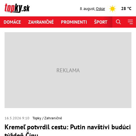
28 °C
8. august
,
Oskar
DOMÁCE
ZAHRANIČNÉ
PROMINENTI
ŠPORT
ZAUJÍMAV
16.5.2026 9:10
Topky
Zahraničné
Kremeľ potvrdil cestu: Putin navštívi budúci
týždeň Čínu