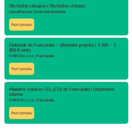
Obchodný zástupca / Obchodný cestujúci
LepsiaPraca.sk, Slovenská republika
Pozri ponuku
Elektrikár do Francúzska – dlhodobé projekty | 3 200 – 3
800 € netto
CHRISTAL s. r. o., Francúzsko
Pozri ponuku
Hľadáme zváračov CO₂ (135) do Francúzska | Ubytovanie
zdarma
CHRISTAL s. r. o., Francúzsko
Pozri ponuku