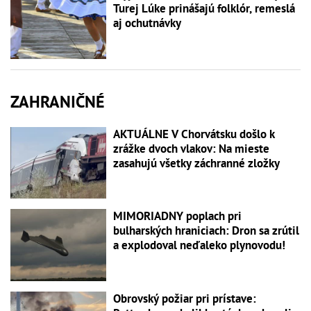
Turej Lúke prinášajú folklór, remeslá
aj ochutnávky
ZAHRANIČNÉ
AKTUÁLNE V Chorvátsku došlo k
zrážke dvoch vlakov: Na mieste
zasahujú všetky záchranné zložky
MIMORIADNY poplach pri
bulharských hraniciach: Dron sa zrútil
a explodoval neďaleko plynovodu!
Obrovský požiar pri prístave: