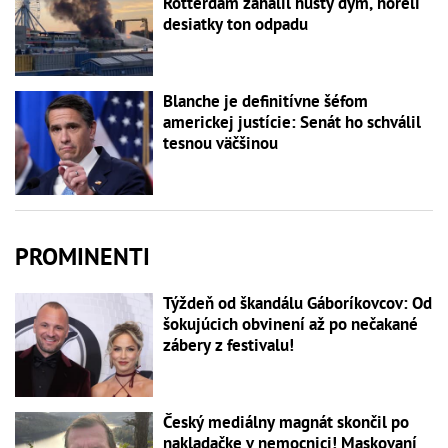
Rotterdam zahalil hustý dym, horeli
desiatky ton odpadu
Blanche je definitívne šéfom
americkej justície: Senát ho schválil
tesnou väčšinou
PROMINENTI
Týždeň od škandálu Gáboríkovcov: Od
šokujúcich obvinení až po nečakané
zábery z festivalu!
Český mediálny magnát skončil po
nakladačke v nemocnici! Maskovaní