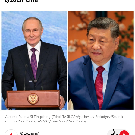
Vladimir Putin a Si Ťin-pching. (Zdroj: TASR/AP/Vyacheslav Prokofyev/Sputnik,
Kremlin Pool Photo, TASR/AP/Evan Vucci/Pool Photo)
© Zoznam/