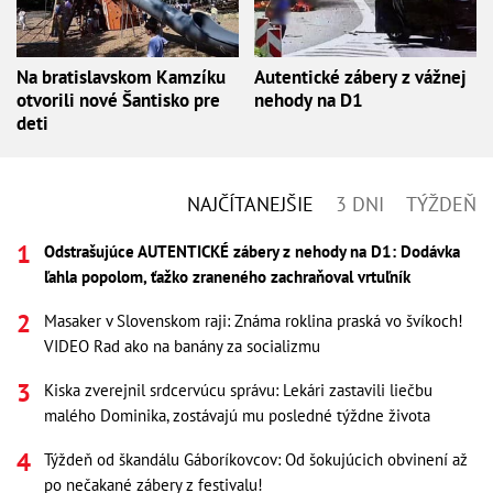
Na bratislavskom Kamzíku
Autentické zábery z vážnej
otvorili nové Šantisko pre
nehody na D1
deti
NAJČÍTANEJŠIE
3 DNI
TÝŽDEŇ
Odstrašujúce AUTENTICKÉ zábery z nehody na D1: Dodávka
ľahla popolom, ťažko zraneného zachraňoval vrtuľník
Masaker v Slovenskom raji: Známa roklina praská vo švíkoch!
VIDEO Rad ako na banány za socializmu
Kiska zverejnil srdcervúcu správu: Lekári zastavili liečbu
malého Dominika, zostávajú mu posledné týždne života
Týždeň od škandálu Gáboríkovcov: Od šokujúcich obvinení až
po nečakané zábery z festivalu!