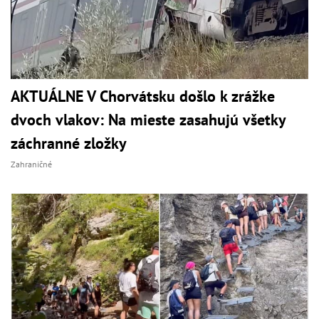
AKTUÁLNE V Chorvátsku došlo k zrážke
dvoch vlakov: Na mieste zasahujú všetky
záchranné zložky
Zahraničné