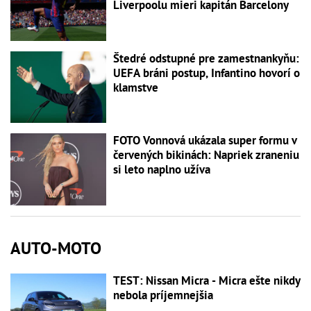
Liverpoolu mieri kapitán Barcelony
Štedré odstupné pre zamestnankyňu:
UEFA bráni postup, Infantino hovorí o
klamstve
FOTO Vonnová ukázala super formu v
červených bikinách: Napriek zraneniu
si leto naplno užíva
AUTO-MOTO
TEST: Nissan Micra - Micra ešte nikdy
nebola príjemnejšia