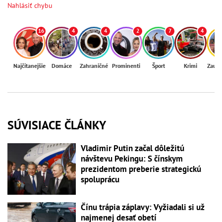
Nahlásiť chybu
16
4
4
2
7
4
Najčítanejšie
Domáce
Zahraničné
Prominenti
Šport
Krimi
Zaují
SÚVISIACE ČLÁNKY
Vladimir Putin začal dôležitú
návštevu Pekingu: S čínskym
prezidentom preberie strategickú
spoluprácu
Čínu trápia záplavy: Vyžiadali si už
najmenej desať obetí