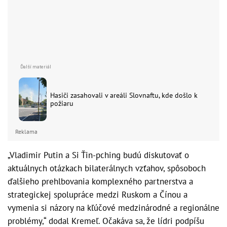
Hasiči zasahovali v areáli Slovnaftu, kde došlo k
požiaru
Reklama
„Vladimir Putin a Si Ťin-pching budú diskutovať o
aktuálnych otázkach bilaterálnych vzťahov, spôsoboch
ďalšieho prehlbovania komplexného partnerstva a
strategickej spolupráce medzi Ruskom a Čínou a
vymenia si názory na kľúčové medzinárodné a regionálne
problémy,“ dodal Kremeľ. Očakáva sa, že lídri podpíšu