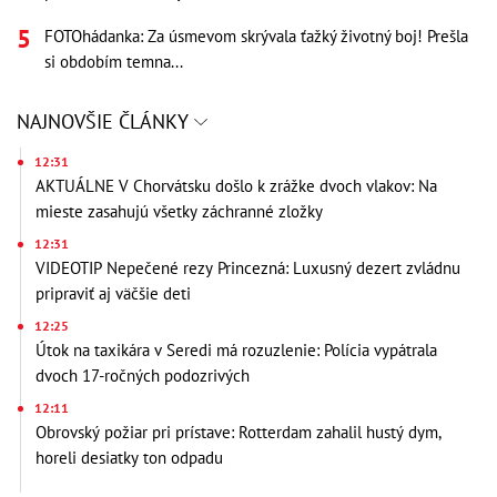
FOTOhádanka: Za úsmevom skrývala ťažký životný boj! Prešla
si obdobím temna...
NAJNOVŠIE ČLÁNKY
12:31
AKTUÁLNE V Chorvátsku došlo k zrážke dvoch vlakov: Na
mieste zasahujú všetky záchranné zložky
12:31
VIDEOTIP Nepečené rezy Princezná: Luxusný dezert zvládnu
pripraviť aj väčšie deti
12:25
Útok na taxikára v Seredi má rozuzlenie: Polícia vypátrala
dvoch 17-ročných podozrivých
12:11
Obrovský požiar pri prístave: Rotterdam zahalil hustý dym,
horeli desiatky ton odpadu