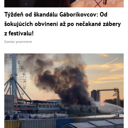
Týždeň od škandálu Gáboríkovcov: Od
šokujúcich obvinení až po nečakané zábery
z festivalu!
Domáci prominenti