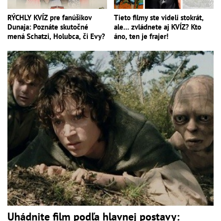
RÝCHLY KVÍZ pre fanúšikov
Tieto filmy ste videli stokrát,
Dunaja: Poznáte skutočné
ale... zvládnete aj KVÍZ? Kto
mená Schatzi, Holubca, či Evy?
áno, ten je frajer!
Uhádnite film podľa hlavnej postavy: