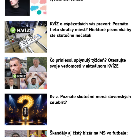
KVÍZ o ešpézetkách vás preverí: Poznáte
tieto skratky miest? Niektoré písmenká by
ste skutočne nečakali
Čo priniesol uplynulý týždeň? Otestujte
svoje vedomosti v aktuálnom KVÍZE
Kvíz: Poznáte skutočné mená slovenských
celebrít?
Škandály aj čistý bizár na MS vo futbale: