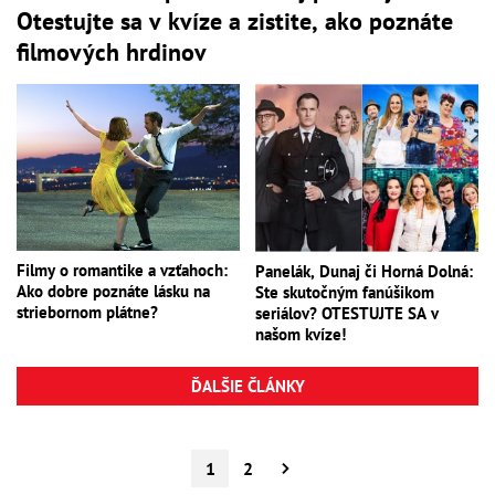
Otestujte sa v kvíze a zistite, ako poznáte
filmových hrdinov
Filmy o romantike a vzťahoch:
Panelák, Dunaj či Horná Dolná:
Ako dobre poznáte lásku na
Ste skutočným fanúšikom
striebornom plátne?
seriálov? OTESTUJTE SA v
našom kvíze!
ĎALŠIE ČLÁNKY
1
2