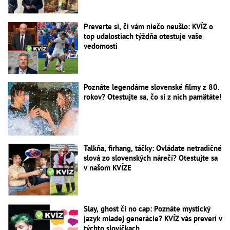
Preverte si, či vám niečo neušlo: KVÍZ o
top udalostiach týždňa otestuje vaše
vedomosti
Poznáte legendárne slovenské filmy z 80.
rokov? Otestujte sa, čo si z nich pamätáte!
Talkňa, firhang, táčky: Ovládate netradičné
slová zo slovenských nárečí? Otestujte sa
v našom KVÍZE
Slay, ghost či no cap: Poznáte mystický
jazyk mladej generácie? KVÍZ vás preverí v
týchto slovíčkach