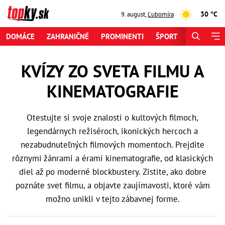
30 °C
9. august
,
Ľubomíra
DOMÁCE
ZAHRANIČNÉ
PROMINENTI
ŠPORT
ZAUJÍMAV
KVÍZY ZO SVETA FILMU A
KINEMATOGRAFIE
Otestujte si svoje znalosti o kultových filmoch,
legendárnych režiséroch, ikonických hercoch a
nezabudnuteľných filmových momentoch. Prejdite
rôznymi žánrami a érami kinematografie, od klasických
diel až po moderné blockbustery. Zistite, ako dobre
poznáte svet filmu, a objavte zaujímavosti, ktoré vám
možno unikli v tejto zábavnej forme.