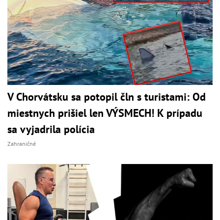
V Chorvátsku sa potopil čln s turistami: Od
miestnych prišiel len VÝSMECH! K prípadu
sa vyjadrila polícia
Zahraničné