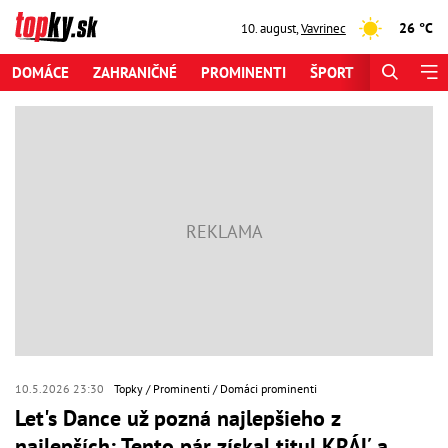
26 °C
10. august
,
Vavrinec
DOMÁCE
ZAHRANIČNÉ
PROMINENTI
ŠPORT
ZAUJÍMAV
10.5.2026 23:30
Topky
Prominenti
Domáci prominenti
Let's Dance už pozná najlepšieho z
najlepších: Tento pár získal titul KRÁĽ a