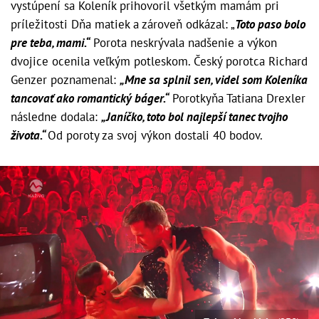
vystúpení sa Koleník prihovoril všetkým mamám pri
príležitosti Dňa matiek a zároveň odkázal: „
Toto paso bolo
pre teba, mami.“
Porota neskrývala nadšenie a výkon
dvojice ocenila veľkým potleskom. Český porotca Richard
Genzer poznamenal:
„Mne sa splnil sen, videl som Koleníka
tancovať ako romantický báger.“
Porotkyňa Tatiana Drexler
následne dodala:
„Janíčko, toto bol najlepší tanec tvojho
života.“
Od poroty za svoj výkon dostali 40 bodov.