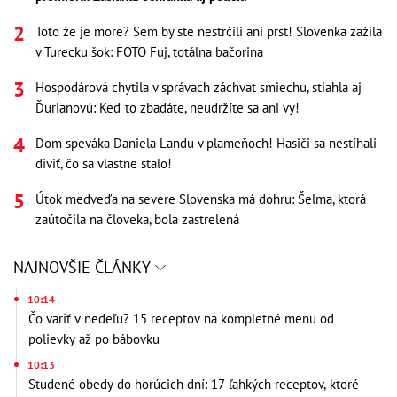
Toto že je more? Sem by ste nestrčili ani prst! Slovenka zažila
v Turecku šok: FOTO Fuj, totálna bačorina
Hospodárová chytila v správach záchvat smiechu, stiahla aj
Ďurianovú: Keď to zbadáte, neudržíte sa ani vy!
Dom speváka Daniela Landu v plameňoch! Hasiči sa nestíhali
diviť, čo sa vlastne stalo!
Útok medveďa na severe Slovenska má dohru: Šelma, ktorá
zaútočila na človeka, bola zastrelená
NAJNOVŠIE ČLÁNKY
10:14
Čo variť v nedeľu? 15 receptov na kompletné menu od
polievky až po bábovku
10:13
Studené obedy do horúcich dní: 17 ľahkých receptov, ktoré