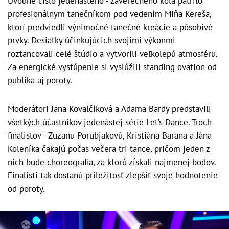
Úvodné číslo jedenásteho - záverečného kola patrilo
profesionálnym tanečníkom pod vedením Miňa Kereša,
ktorí predviedli výnimočné tanečné kreácie a pôsobivé
prvky. Desiatky účinkujúcich svojimi výkonmi
roztancovali celé štúdio a vytvorili veľkolepú atmosféru.
Za energické vystúpenie si vyslúžili standing ovation od
publika aj poroty.
Moderátori Jana Kovalčíková a Adama Bardy predstavili
všetkých účastníkov jedenástej série Let’s Dance. Troch
finalistov - Zuzanu Porubjakovú, Kristiána Barana a Jána
Koleníka čakajú počas večera tri tance, pričom jeden z
nich bude choreografia, za ktorú získali najmenej bodov.
Finalisti tak dostanú príležitosť zlepšiť svoje hodnotenie
od poroty.