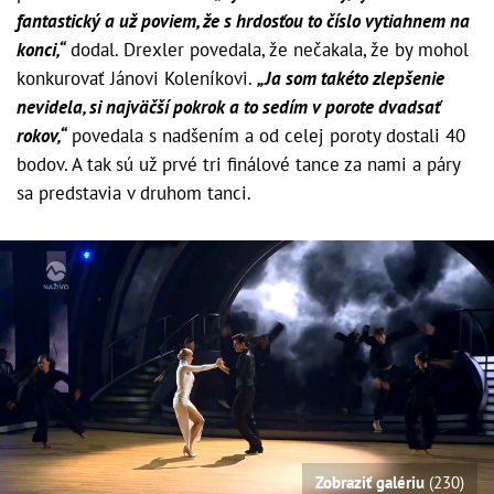
fantastický a už poviem, že s hrdosťou to číslo vytiahnem na
konci,“
dodal. Drexler povedala, že nečakala, že by mohol
konkurovať Jánovi Koleníkovi.
„Ja som takéto zlepšenie
nevidela, si najväčší pokrok a to sedím v porote dvadsať
rokov,“
povedala s nadšením a od celej poroty dostali 40
bodov. A tak sú už prvé tri finálové tance za nami a páry
sa predstavia v druhom tanci.
Zobraziť galériu
(230)