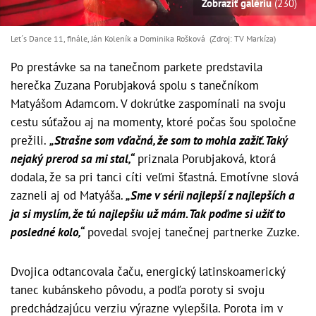
Zobraziť galériu
(230)
Let´s Dance 11, finále, Ján Koleník a Dominika Rošková (Zdroj: TV Markíza)
Po prestávke sa na tanečnom parkete predstavila
herečka Zuzana Porubjaková spolu s tanečníkom
Matyášom Adamcom. V dokrútke zaspomínali na svoju
cestu súťažou aj na momenty, ktoré počas šou spoločne
prežili.
„Strašne som vďačná, že som to mohla zažiť. Taký
nejaký prerod sa mi stal,“
priznala Porubjaková, ktorá
dodala, že sa pri tanci cíti veľmi šťastná. Emotívne slová
zazneli aj od Matyáša.
„Sme v sérii najlepší z najlepších a
ja si myslím, že tú najlepšiu už mám. Tak poďme si užiť to
posledné kolo,“
povedal svojej tanečnej partnerke Zuzke.
Dvojica odtancovala čaču, energický latinskoamerický
tanec kubánskeho pôvodu, a podľa poroty si svoju
predchádzajúcu verziu výrazne vylepšila. Porota im v