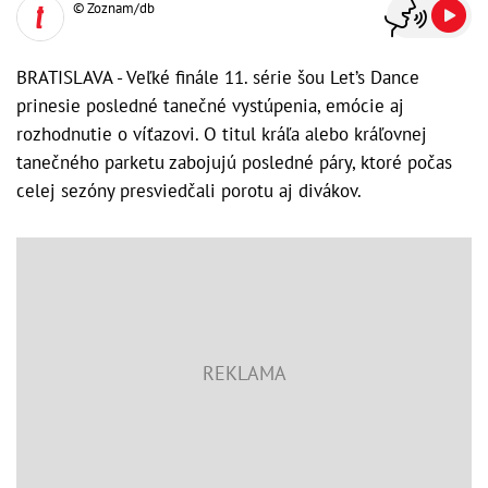
© Zoznam/db
BRATISLAVA - Veľké finále 11. série šou Let’s Dance
prinesie posledné tanečné vystúpenia, emócie aj
rozhodnutie o víťazovi. O titul kráľa alebo kráľovnej
tanečného parketu zabojujú posledné páry, ktoré počas
celej sezóny presviedčali porotu aj divákov.