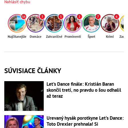
Nahlásiť chybu
16
3
5
2
7
6
Najčítanejšie
Domáce
Zahraničné
Prominenti
Šport
Krimi
Zaují
SÚVISIACE ČLÁNKY
Let's Dance finále: Kristián Baran
skončil tretí, no pravdu o šou odhalil
až teraz
Urevaný hysák porotkyne Let's Dance:
Toto Drexler prehnala! Si