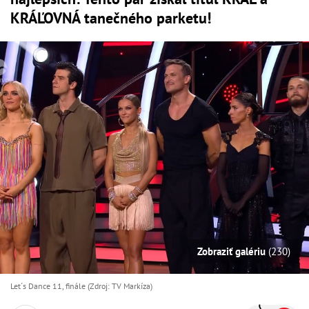
KRÁĽOVNÁ tanečného parketu!
Zobraziť galériu
(230)
Let´s Dance 11, finále (Zdroj: TV Markíza)