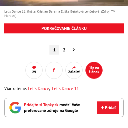
Let´s Dance 11, finále, Kristián Baran a Eliška Betáková Lenčešová (Zdroj: TV
Markíza)
POKRAČOVANIE ČLÁNKU
1
2
Tip na
29
Zdieľať
článok
Viac o téme:
Let´s Dance
,
Let´s Dance 11
Pridajte si Topky.sk
medzi Vaše
Pridať
preferované zdroje na Google