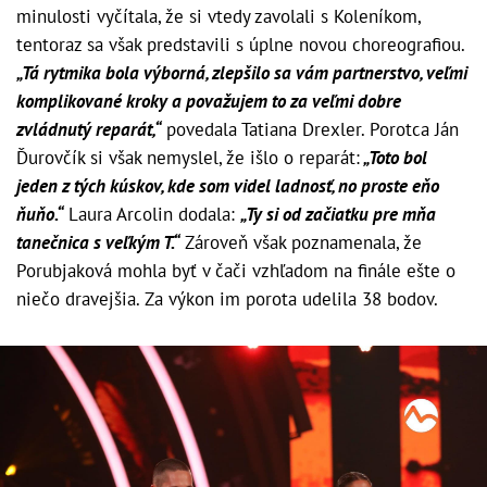
minulosti vyčítala, že si vtedy zavolali s Koleníkom,
tentoraz sa však predstavili s úplne novou choreografiou.
„Tá rytmika bola výborná, zlepšilo sa vám partnerstvo, veľmi
komplikované kroky a považujem to za veľmi dobre
zvládnutý reparát,“
povedala Tatiana Drexler. Porotca Ján
Ďurovčík si však nemyslel, že išlo o reparát:
„Toto bol
jeden z tých kúskov, kde som videl ladnosť, no proste eňo
ňuňo.“
Laura Arcolin dodala:
„Ty si od začiatku pre mňa
tanečnica s veľkým T.“
Zároveň však poznamenala, že
Porubjaková mohla byť v čači vzhľadom na finále ešte o
niečo dravejšia. Za výkon im porota udelila 38 bodov.