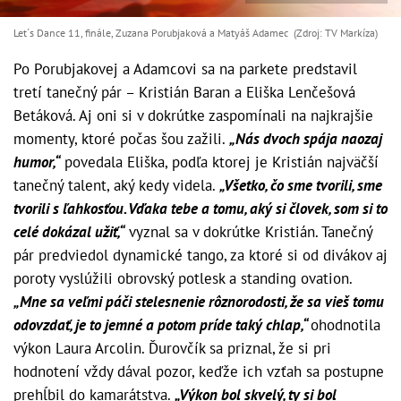
Let´s Dance 11, finále, Zuzana Porubjaková a Matyáš Adamec (Zdroj: TV Markíza)
Po Porubjakovej a Adamcovi sa na parkete predstavil
tretí tanečný pár – Kristián Baran a Eliška Lenčešová
Betáková. Aj oni si v dokrútke zaspomínali na najkrajšie
momenty, ktoré počas šou zažili.
„Nás dvoch spája naozaj
humor,“
povedala Eliška, podľa ktorej je Kristián najväčší
tanečný talent, aký kedy videla.
„Všetko, čo sme tvorili, sme
tvorili s ľahkosťou. Vďaka tebe a tomu, aký si človek, som si to
celé dokázal užiť,“
vyznal sa v dokrútke Kristián. Tanečný
pár predviedol dynamické tango, za ktoré si od divákov aj
poroty vyslúžili obrovský potlesk a standing ovation.
„Mne sa veľmi páči stelesnenie rôznorodosti, že sa vieš tomu
odovzdať, je to jemné a potom príde taký chlap,“
ohodnotila
výkon Laura Arcolin. Ďurovčík sa priznal, že si pri
hodnotení vždy dával pozor, keďže ich vzťah sa postupne
prehĺbil do kamarátstva.
„Výkon bol skvelý, ty si bol