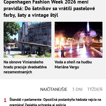
Copenhagen Fashion Week 2026 mení
pravidlá: Do šatníkov sa vrátili pastelové
farby, šaty a vintage štýl
Na obnove Vinianskeho
Voda a oheň na hudbu
hradu pracuje dvadsaťdva
Mariána Vargu
nezamestnaných
NAJČÍTANEJŠIE
3 DNI
TÝŽDEŇ
Škandál v parlamente: Opozičná poslankyňa hádzala vajcia na
premiéra! Zasiahla ochranka aj polícia