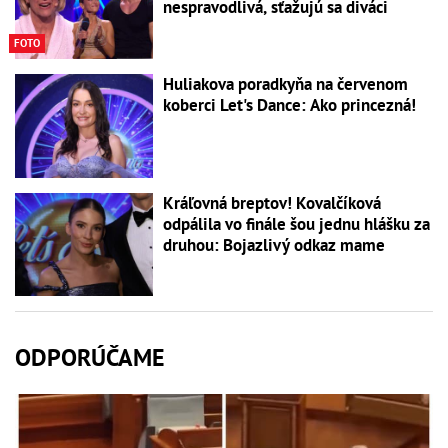
nespravodlivá, sťažujú sa diváci
FOTO
Huliakova poradkyňa na červenom
koberci Let's Dance: Ako princezná!
Kráľovná breptov! Kovalčíková
odpálila vo finále šou jednu hlášku za
druhou: Bojazlivý odkaz mame
ODPORÚČAME