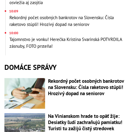
osviežia aj zasýtia
10:09
Rekordný počet osobných bankrotov na Slovensku: Čísla
raketovo stúpli! Hrozivý dopad na seniorov
10:00
Tajomnstvo je vonku! Herečka Kristína Svarinská POTVRDILA
zásnuby, FOTO prsteňa!
DOMÁCE SPRÁVY
Rekordný počet osobných bankrotov
na Slovensku: Čísla raketovo stúpli!
Hrozivý dopad na seniorov
Na Vinianskom hrade to opäť žije:
Desiatky ľudí zachraňujú pamiatku!
Turisti tu zažijú čistý stredovek