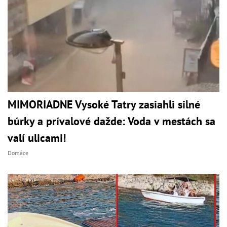
MIMORIADNE Vysoké Tatry zasiahli silné
búrky a prívalové dažde: Voda v mestách sa
valí ulicami!
Domáce