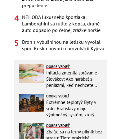
prepustenie!
NEHODA luxusného športiaka:
Lamborghini sa rútilo z kopca, druhé
auto dopadlo po čelnej zrážke horšie
Dron s výbušninou na letisku vyvolal
spor: Rusko hovorí o provokácii Kyjeva
DOBRE VEDIEŤ
Inflácia zmenila správanie
Slovákov: Ako narábať s
peniazmi, keď nechcete
zbytočne riskovať?
DOBRE VEDIEŤ
Extrémne teploty? Byty v
srdci Bratislavy majú
výnimočný systém, ktorý
ešte aj šetrí náklady
DOBRE VEDIEŤ
Zbaľte sa na letný piknik bez
stresu: Tieto praktické