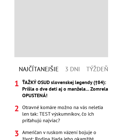
NAJČÍTANEJŠIE
3 DNI
TÝŽDEŇ
ŤAŽKÝ OSUD slovenskej legendy (†84):
Prišla o dve deti aj o manžela... Zomrela
OPUSTENÁ!
Otravné komáre možno na vás neletia
len tak: TEST výskumníkov, čo ich
priťahujú najviac?
Američan v ruskom väzení bojuje o
život: Rodina žiada jeho okamžité