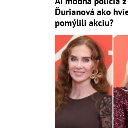
AI módna polícia z
Ďurianová ako hvie
pomýlili akciu?