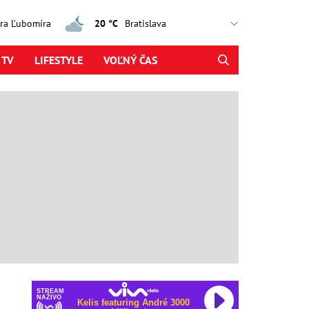
jtra Ľubomíra
20 °C
 TV
LIFESTYLE
VOĽNÝ ČAS
STREAM
NAŽIVO
Kelis featuring André 3000