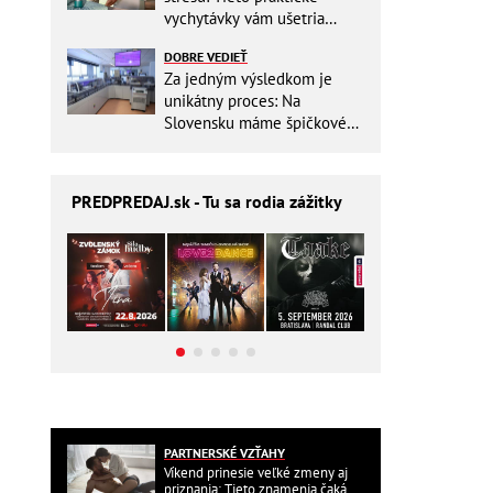
vychytávky vám ušetria
miesto v batohu!
DOBRE VEDIEŤ
Za jedným výsledkom je
unikátny proces: Na
Slovensku máme špičkové
pracovisko
PREDPREDAJ
.sk - Tu sa rodia zážitky
PARTNERSKÉ VZŤAHY
Víkend prinesie veľké zmeny aj
priznania: Tieto znamenia čaká