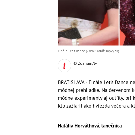
Finále Let's dance (Zdroj: Koláž Topky.sk)
© Zoznam/lv
BRATISLAVA - Finále Let’s Dance ne
módnej prehliadke. Na červenom ko
módne experimenty aj outfity, pri 
Kto zažiaril ako hviezda večera a k
Natália Horváthová, tanečnica