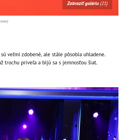
Zobraziť galériu
(21)
emiar)
ty sú veľmi zdobené, ale stále pôsobia uhladene.
ž trochu priveľa a bijú sa s jemnosťou šiat.