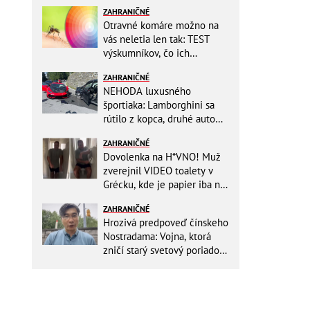
ZAHRANIČNÉ
Otravné komáre možno na
vás neletia len tak: TEST
výskumníkov, čo ich
priťahujú najviac?
ZAHRANIČNÉ
NEHODA luxusného
športiaka: Lamborghini sa
rútilo z kopca, druhé auto
dopadlo po čelnej zrážke
ZAHRANIČNÉ
horšie
Dovolenka na H*VNO! Muž
zverejnil VIDEO toalety v
Grécku, kde je papier iba na
OKRASU: Utrieť sa musíte ísť
ZAHRANIČNÉ
do kuchyne
Hrozivá predpoveď čínskeho
Nostradama: Vojna, ktorá
zničí starý svetový poriadok!
Už sa viackrát nemýlil