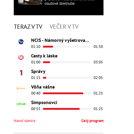
osudové stretnutie
TERAZ V TV
VEČER V TV
NCIS - Námorný vyšetrovací úrad
01:10
01:50
Cesty k láske
01:00
03:05
Správy
01:15
02:05
Vôňa vášne
00:40
01:25
Simpsonovci
00:55
01:25
Navoľ stanice
Celý program