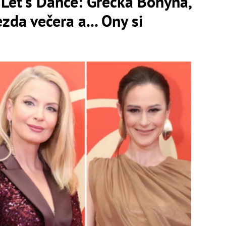
 Let's Dance: Grécka Bohyňa,
zda večera a... Ony si