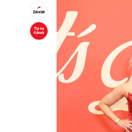
Zdieľať
Tip na
článok