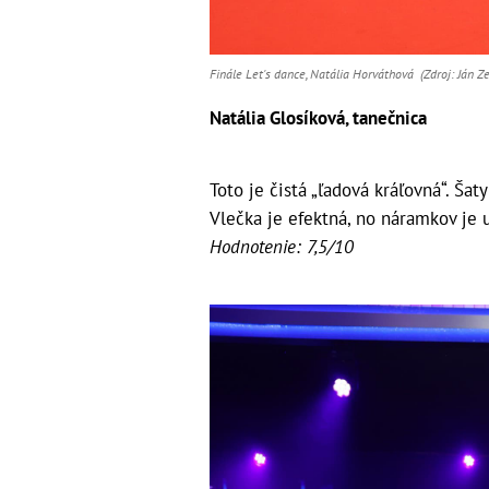
Finále Let's dance, Natália Horváthová (Zdroj: Ján Z
Natália Glosíková, tanečnica
Toto je čistá „ľadová kráľovná“. Ša
Vlečka je efektná, no náramkov je u
Hodnotenie: 7,5/10