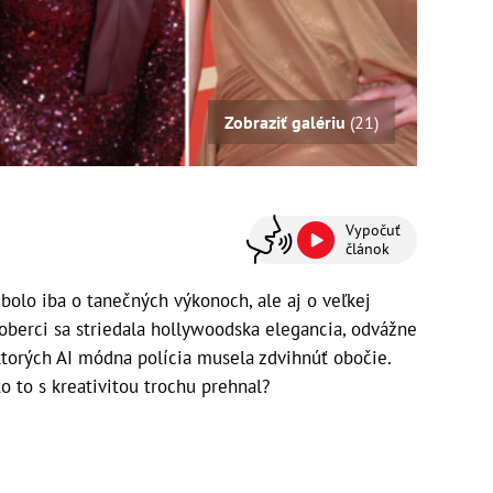
Zobraziť galériu
(21)
Vypočuť
článok
bolo iba o tanečných výkonoch, ale aj o veľkej
berci sa striedala hollywoodska elegancia, odvážne
ktorých AI módna polícia musela zdvihnúť obočie.
to to s kreativitou trochu prehnal?