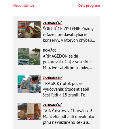
Navoľ stanice
Celý program
ZAHRANIČNÉ
ŠOKUJÚCE ZISTENIE Známy
reťazec predával rybacie
konzervy, v ktorých chýbali
RYBY! Môžete ich mať doma
DOMÁCE
aj vy
ARMAGEDON sa dá
pozorovať už aj z vesmíru:
Mrazivé satelitné snímky,
rozdiel len pár rokov a po
ZAHRANIČNÉ
vode ani stopy!
TRAGICKÝ útok počas
vyučovania: Študent zabil
šesť ľudí a 15 zranil! Po
útoku spáchal samovraždu
ZAHRANIČNÉ
TAJNÝ ostrov v Chorvátsku!
Manželia odhalili dovolenku
plnú neviazaného sexu a
pikatné detaily