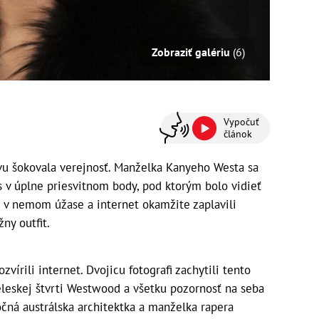
Zobraziť galériu
(6)
Vypočuť
článok
u šokovala verejnosť. Manželka Kanyeho Westa sa
es v úplne priesvitnom body, pod ktorým bolo vidieť
li v nemom úžase a internet okamžite zaplavili
ny outfit.
zvírili internet. Dvojicu fotografi zachytili tento
eleskej štvrti Westwood a všetku pozornosť na seba
očná austrálska architektka a manželka rapera