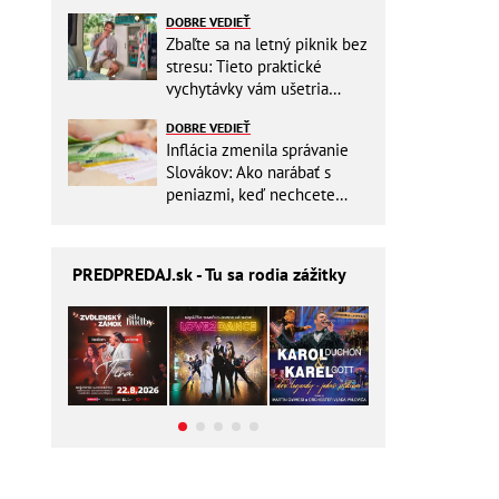
ešte aj šetrí náklady
DOBRE VEDIEŤ
Zbaľte sa na letný piknik bez
stresu: Tieto praktické
vychytávky vám ušetria
miesto v batohu!
DOBRE VEDIEŤ
Inflácia zmenila správanie
Slovákov: Ako narábať s
peniazmi, keď nechcete
zbytočne riskovať?
PREDPREDAJ
.sk - Tu sa rodia zážitky