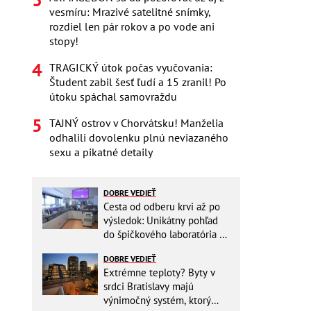
vesmíru: Mrazivé satelitné snímky,
rozdiel len pár rokov a po vode ani
stopy!
TRAGICKÝ útok počas vyučovania:
Študent zabil šesť ľudí a 15 zranil! Po
útoku spáchal samovraždu
TAJNÝ ostrov v Chorvátsku! Manželia
odhalili dovolenku plnú neviazaného
sexu a pikatné detaily
DOBRE VEDIEŤ
Cesta od odberu krvi až po
výsledok: Unikátny pohľad
do špičkového laboratória na
Slovensku
DOBRE VEDIEŤ
Extrémne teploty? Byty v
srdci Bratislavy majú
výnimočný systém, ktorý