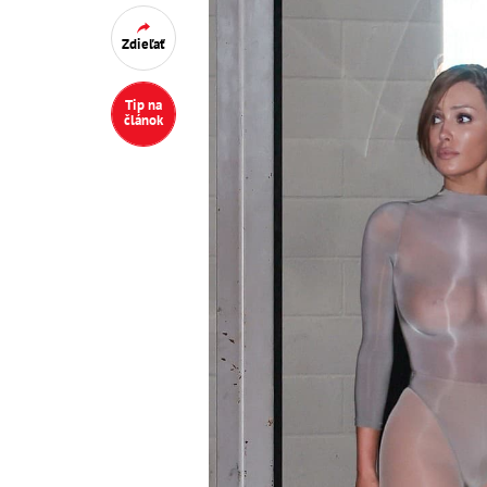
Zdieľať
Tip na
článok