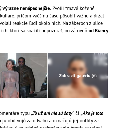
ný
výrazne nenápadnejšie.
Zvolil tmavé kožené
uliare, pričom väčšinu času pôsobil vážne a držal
volali reakcie ľudí okolo nich. Na záberoch z ulice
ich, ktorí sa snažili nepozerať, no zároveň
od Biancy
Zobraziť galériu
(6)
 komentáre typu
„To už ani nie sú šaty“
či
„Ako je toto
 ju obdivujú za odvahu a označujú jej outfity za
kritizujú za údajné prekračovanie hraníc verejnej