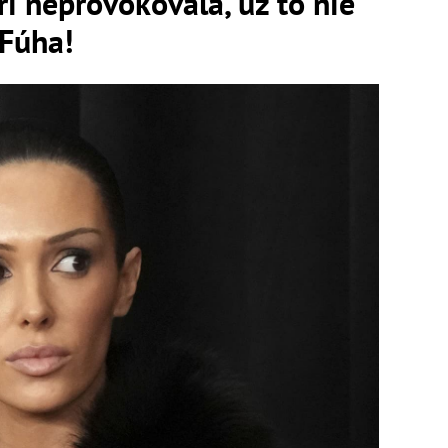
i neprovokovala, už to nie
 Fúha!