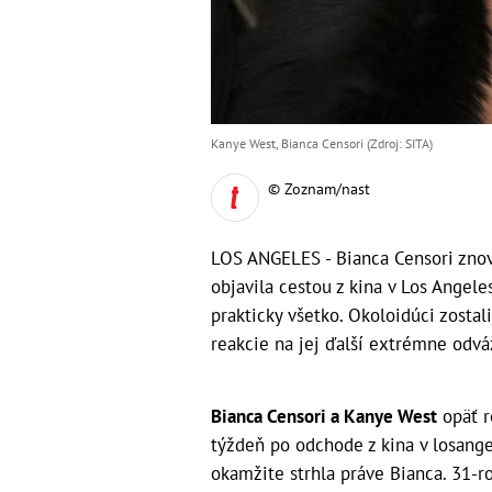
Kanye West, Bianca Censori (Zdroj: SITA)
© Zoznam/nast
LOS ANGELES - Bianca Censori znov
objavila cestou z kina v Los Angel
prakticky všetko. Okoloidúci zosta
reakcie na jej ďalší extrémne odváž
Bianca Censori a Kanye West
opäť ro
týždeň po odchode z kina v losang
okamžite strhla práve Bianca. 31-r