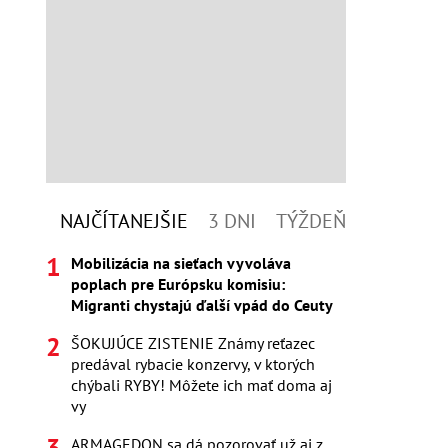
NAJČÍTANEJŠIE
3 DNI
TÝŽDEŇ
Mobilizácia na sieťach vyvoláva
poplach pre Európsku komisiu:
Migranti chystajú ďalší vpád do Ceuty
ŠOKUJÚCE ZISTENIE Známy reťazec
predával rybacie konzervy, v ktorých
chýbali RYBY! Môžete ich mať doma aj
vy
ARMAGEDON sa dá pozorovať už aj z