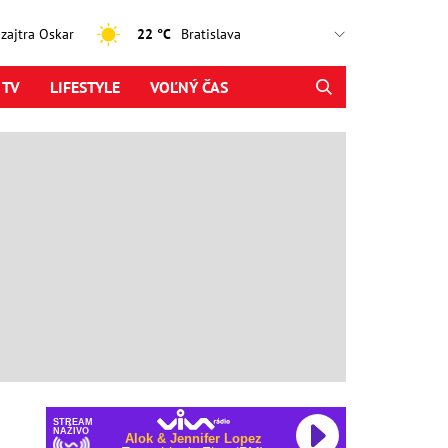
, zajtra Oskar
22 °C
 TV
LIFESTYLE
VOĽNÝ ČAS
STREAM
NAŽIVO
Alok & Jennifer Lopez