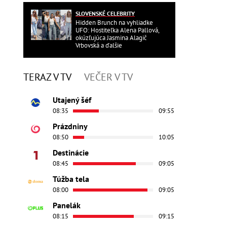
SLOVENSKÉ CELEBRITY
Hidden Brunch na vyhliadke
UFO: Hostiteľka Alena Pallová,
okúzľujúca Jasmina Alagič
Vrbovská a ďalšie
TERAZ V TV
VEČER V TV
Utajený šéf
08:35
09:55
Prázdniny
08:50
10:05
Destinácie
08:45
09:05
Túžba tela
08:00
09:05
Panelák
08:15
09:15