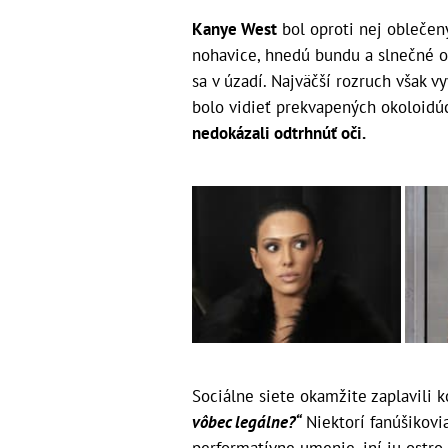
Kanye West
bol oproti nej obleče
nohavice, hnedú bundu a slnečné ok
sa v úzadí. Najväčší rozruch však vy
bolo vidieť prekvapených okoloidúc
nedokázali odtrhnúť oči.
Sociálne siete okamžite zaplavili
vôbec legálne?“
Niektorí fanúšikovia
performatívne umenie, iní ju ostro 