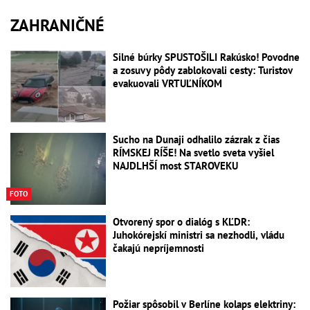
ZAHRANIČNÉ
Silné búrky SPUSTOŠILI Rakúsko! Povodne
a zosuvy pôdy zablokovali cesty: Turistov
evakuovali VRTUĽNÍKOM
Sucho na Dunaji odhalilo zázrak z čias
RÍMSKEJ RÍŠE! Na svetlo sveta vyšiel
NAJDLHŠÍ most STAROVEKU
FOTO
Otvorený spor o dialóg s KĽDR:
Juhokórejskí ministri sa nezhodli, vládu
čakajú nepríjemnosti
Požiar spôsobil v Berlíne kolaps elektriny: