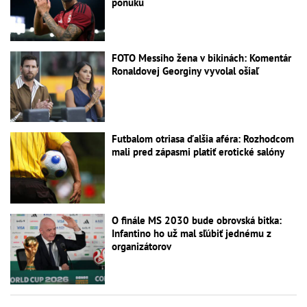
ponuku
FOTO Messiho žena v bikinách: Komentár
Ronaldovej Georginy vyvolal ošiaľ
Futbalom otriasa ďalšia aféra: Rozhodcom
mali pred zápasmi platiť erotické salóny
O finále MS 2030 bude obrovská bitka:
Infantino ho už mal sľúbiť jednému z
organizátorov