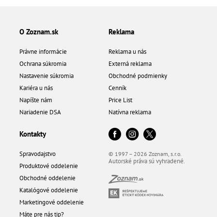
O Zoznam.sk
Reklama
Právne informácie
Reklama u nás
Ochrana súkromia
Externá reklama
Nastavenie súkromia
Obchodné podmienky
Kariéra u nás
Cenník
Napíšte nám
Price List
Nariadenie DSA
Natívna reklama
Kontakty
Spravodajstvo
© 1997 – 2026 Zoznam, s.r.o.
Autorské práva sú vyhradené.
Produktové oddelenie
Obchodné oddelenie
Katalógové oddelenie
Marketingové oddelenie
Máte pre nás tip?