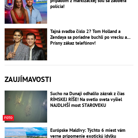
prípadom z markizáckej šou sa zaoberá
polícia!
Tajná svadba číslo 2? Tom Holland a
Zendaya sa poriadne buchli po vrecku a...
Prísny zákaz telefónov!
ZAUJÍMAVOSTI
Sucho na Dunaji odhalilo zázrak z čias
RÍMSKEJ RÍŠE! Na svetlo sveta vyšiel
NAJDLHŠÍ most STAROVEKU
FOTO
Európske Maldivy: Týchto 6 miest vám
verne pripomenie exotickú idylku