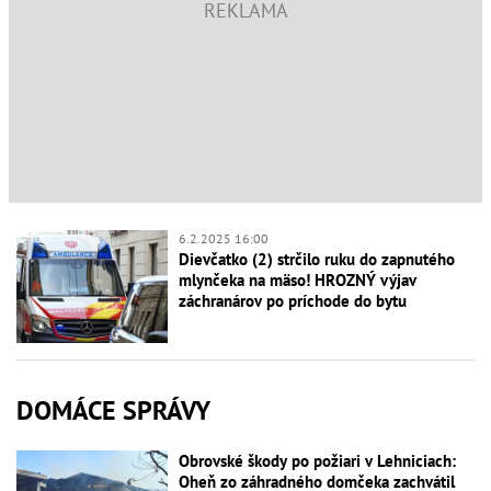
6.2.2025 16:00
Dievčatko (2) strčilo ruku do zapnutého
mlynčeka na mäso! HROZNÝ výjav
záchranárov po príchode do bytu
DOMÁCE SPRÁVY
Obrovské škody po požiari v Lehniciach:
Oheň zo záhradného domčeka zachvátil