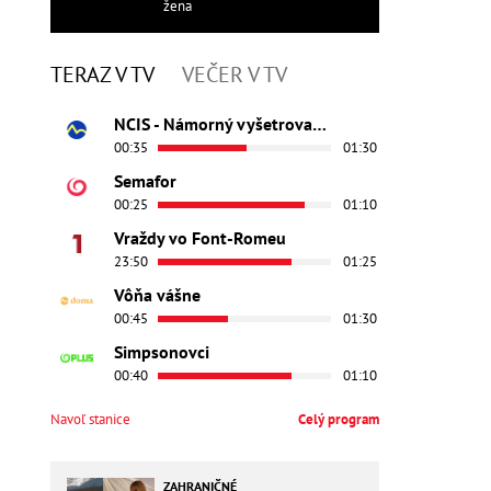
žena
TERAZ V TV
VEČER V TV
NCIS - Námorný vyšetrovací úrad
00:35
01:30
Semafor
00:25
01:10
Vraždy vo Font-Romeu
23:50
01:25
Vôňa vášne
00:45
01:30
Simpsonovci
00:40
01:10
Navoľ stanice
Celý program
ZAHRANIČNÉ