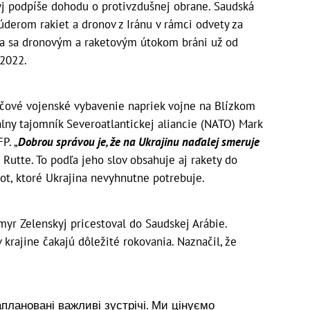
j podpíše dohodu o protivzdušnej obrane. Saudská
úderom rakiet a dronov z Iránu v rámci odvety za
ina sa dronovým a raketovým útokom bráni už od
 2022.
účové vojenské vybavenie napriek vojne na Blízkom
lny tajomník Severoatlantickej aliancie (NATO) Mark
P. „
Dobrou správou je, že na Ukrajinu naďalej smeruje
Rutte. To podľa jeho slov obsahuje aj rakety do
ot, ktoré Ukrajina nevyhnutne potrebuje.
yr Zelenskyj pricestoval do Saudskej Arábie.
v krajine čakajú dôležité rokovania. Naznačil, že
аплановані важливі зустрічі. Ми цінуємо