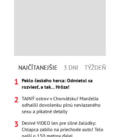
NAJČÍTANEJŠIE
3 DNI
TÝŽDEŇ
Peklo českého herca: Odmietol sa
rozviesť, a tak... Hrôza!
TAJNÝ ostrov v Chorvátsku! Manželia
odhalili dovolenku plnú neviazaného
sexu a pikatné detaily
Desivé VIDEO len pre silné žalúdky:
Chlapca zabilo na priechode auto! Telo
našli o 150 metrov ďalej