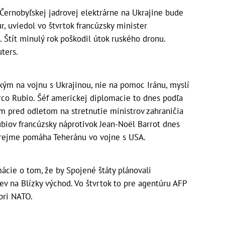
Černobyľskej jadrovej elektrárne na Ukrajine bude
r, uviedol vo štvrtok francúzsky minister
 Štít minulý rok poškodil útok ruského dronu.
ters.
kým na vojnu s Ukrajinou, nie na pomoc Iránu, myslí
rco Rubio. Šéf americkej diplomacie to dnes podľa
m pred odletom na stretnutie ministrov zahraničia
ubiov francúzsky náprotivok Jean-Noël Barrot dnes
zrejme pomáha Teheránu vo vojne s USA.
cie o tom, že by Spojené štáty plánovali
v na Blízky východ. Vo štvrtok to pre agentúru AFP
pri NATO.