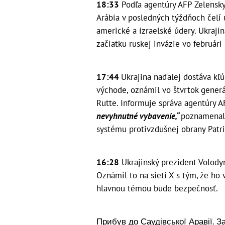
18:33
Podľa agentúry AFP Zelensky
Arábia v posledných týždňoch čelí 
americké a izraelské údery. Ukraj
začiatku ruskej invázie vo februári
17:44
Ukrajina naďalej dostáva kľ
východe, oznámil vo štvrtok generá
Rutte. Informuje správa agentúry AF
nevyhnutné vybavenie,“
poznamenal 
systému protivzdušnej obrany Patri
16:28
Ukrajinský prezident Volodym
Oznámil to na sieti X s tým, že ho 
hlavnou témou bude bezpečnosť.
Прибув до Саудівської Аравії. З