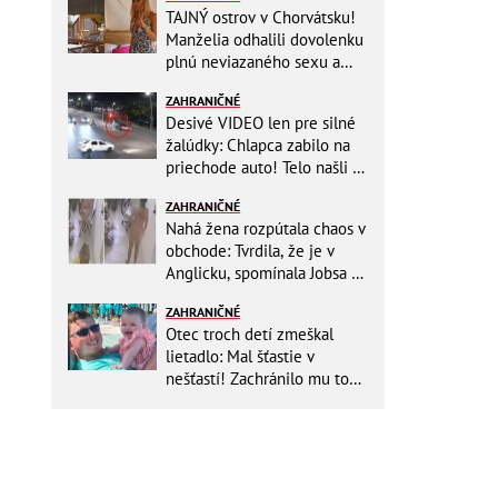
TAJNÝ ostrov v Chorvátsku!
Manželia odhalili dovolenku
plnú neviazaného sexu a
pikatné detaily
ZAHRANIČNÉ
Desivé VIDEO len pre silné
žalúdky: Chlapca zabilo na
priechode auto! Telo našli o
150 metrov ďalej
ZAHRANIČNÉ
Nahá žena rozpútala chaos v
obchode: Tvrdila, že je v
Anglicku, spomínala Jobsa aj
amfetamín
ZAHRANIČNÉ
Otec troch detí zmeškal
lietadlo: Mal šťastie v
nešťastí! Zachránilo mu to
život