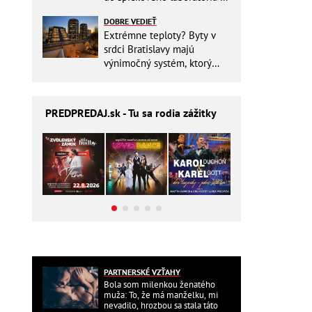
Slovensku
DOBRE VEDIEŤ
Extrémne teploty? Byty v
srdci Bratislavy majú
výnimočný systém, ktorý
ešte aj šetrí náklady
PREDPREDAJ
.sk - Tu sa rodia zážitky
PARTNERSKÉ VZŤAHY
Bola som milenkou ženatého
muža: To, že má manželku, mi
nevadilo, hrozbou sa stala táto