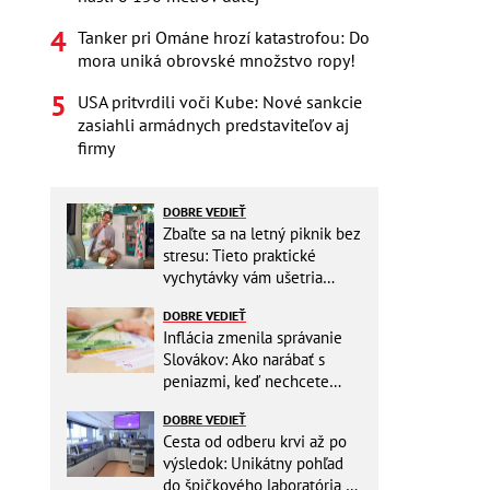
Tanker pri Ománe hrozí katastrofou: Do
mora uniká obrovské množstvo ropy!
USA pritvrdili voči Kube: Nové sankcie
zasiahli armádnych predstaviteľov aj
firmy
DOBRE VEDIEŤ
Zbaľte sa na letný piknik bez
stresu: Tieto praktické
vychytávky vám ušetria
miesto v batohu!
DOBRE VEDIEŤ
Inflácia zmenila správanie
Slovákov: Ako narábať s
peniazmi, keď nechcete
zbytočne riskovať?
DOBRE VEDIEŤ
Cesta od odberu krvi až po
výsledok: Unikátny pohľad
do špičkového laboratória na