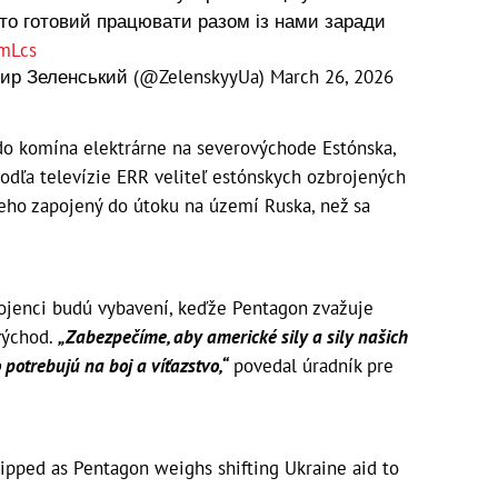
хто готовий працювати разом із нами заради
mLcs
мир Зеленський (@ZelenskyyUa)
March 26, 2026
l do komína elektrárne na severovýchode Estónska,
 podľa televízie ERR veliteľ estónskych ozbrojených
neho zapojený do útoku na území Ruska, než sa
pojenci budú vybavení, keďže Pentagon zvažuje
východ.
„Zabezpečíme, aby americké sily a sily našich
 potrebujú na boj a víťazstvo,“
povedal úradník pre
quipped as Pentagon weighs shifting Ukraine aid to