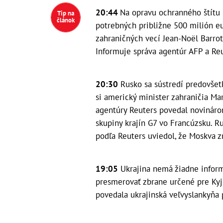
20:44
Na opravu ochranného štítu 
Tip na
článok
potrebných približne 500 milión eu
zahraničných vecí Jean-Noël Barrot.
Informuje správa agentúr AFP a Reu
20:30
Rusko sa sústredí predovšet
si americký minister zahraničia Ma
agentúry Reuters povedal novináro
skupiny krajín G7 vo Francúzsku. R
podľa Reuters uviedol, že Moskva 
19:05
Ukrajina nemá žiadne informá
presmerovať zbrane určené pre Kyje
povedala ukrajinská veľvyslankyňa 