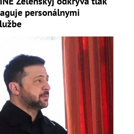
E Zelenskyj odkrýva tlak
aguje personálnymi
službe