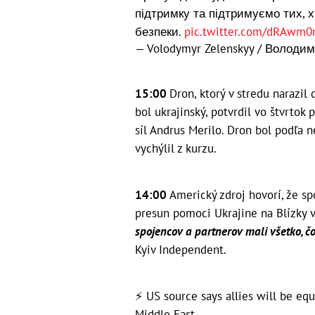
підтримку та підтримуємо тих, 
безпеки.
pic.twitter.com/dRAwm0
— Volodymyr Zelenskyy / Володи
15:00
Dron, ktorý v stredu narazi
bol ukrajinský, potvrdil vo štvrtok
síl Andrus Merilo. Dron bol podľa 
vychýlil z kurzu.
14:00
Americký zdroj hovorí, že s
presun pomoci Ukrajine na Blízky 
spojencov a partnerov mali všetko, čo
Kyiv Independent.
⚡️ US source says allies will be e
Middle East.