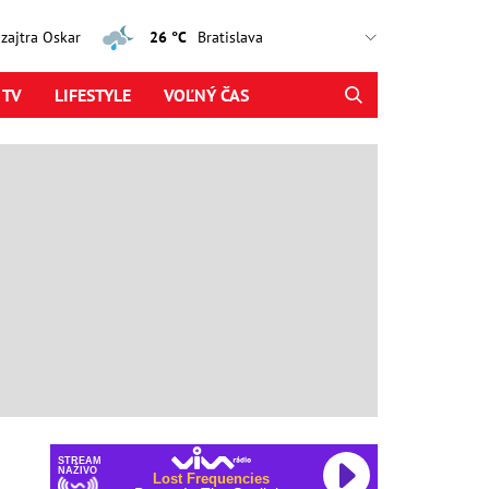
, zajtra Oskar
26 °C
 TV
LIFESTYLE
VOĽNÝ ČAS
STREAM
NAŽIVO
Lost Frequencies