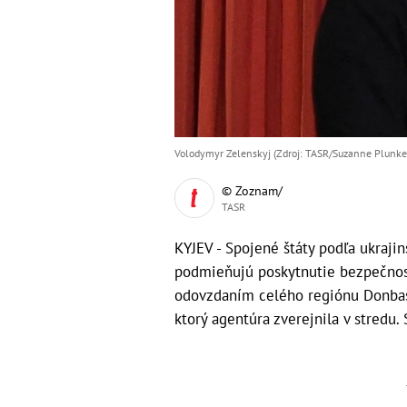
Volodymyr Zelenskyj (Zdroj: TASR/Suzanne Plunket
© Zoznam/
TASR
KYJEV - Spojené štáty podľa ukraj
podmieňujú poskytnutie bezpečnost
odovzdaním celého regiónu Donbas R
ktorý agentúra zverejnila v stredu.