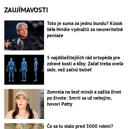
ZAUJÍMAVOSTI
Toto je suma za jednu bundu? Kúsok
šéfa Nvidie vydražili za neuveriteľné
peniaze
5 najdôležitejších rád ortopéda pre
zdravé kosti a kĺby: Začať treba oveľa
skôr, než začnú bolieť
Zomrela na šesť minút a zažila život
po živote: Smrti sa už nebojím,
hovorí Patty
Čo sa tu stalo pred 3000 rokmi?