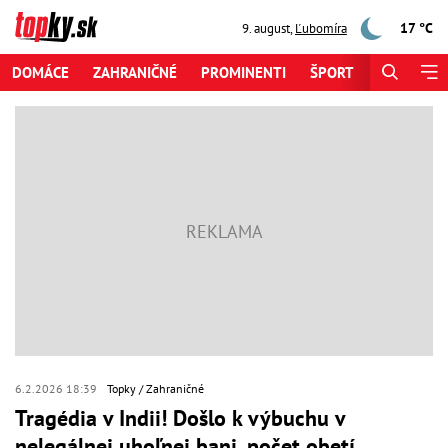
17 °C
9. august
,
Ľubomíra
DOMÁCE
ZAHRANIČNÉ
PROMINENTI
ŠPORT
ZAUJÍMAV
6.2.2026 18:39
Topky
Zahraničné
Tragédia v Indii! Došlo k výbuchu v
nelegálnej uhoľnej bani, počet obetí