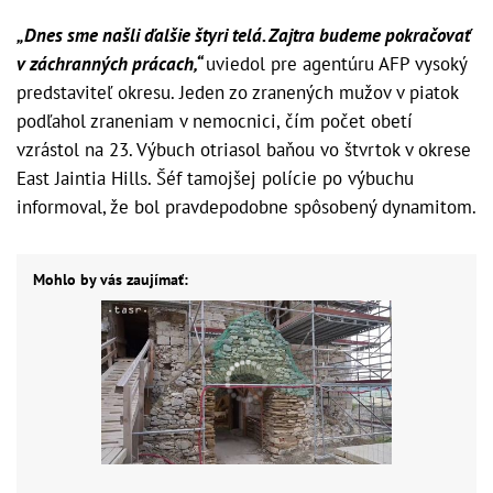
„Dnes sme našli ďalšie štyri telá. Zajtra budeme pokračovať
v záchranných prácach,“
uviedol pre agentúru AFP vysoký
predstaviteľ okresu. Jeden zo zranených mužov v piatok
podľahol zraneniam v nemocnici, čím počet obetí
vzrástol na 23. Výbuch otriasol baňou vo štvrtok v okrese
East Jaintia Hills. Šéf tamojšej polície po výbuchu
informoval, že bol pravdepodobne spôsobený dynamitom.
Mohlo by vás zaujímať: