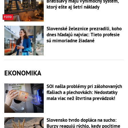
Bratislavy majú výnimočný systém,
ktorý ešte aj šetrí náklady
FOTO
Slovenské železnice prezradili, koho
dnes hľadajú najviac: Tieto profesie
sú mimoriadne žiadané
EKONOMIKA
SOI našla problémy pri zálohovaných
fľašiach a plechovkách: Nedostatky
mala viac než štvrtina prevádzok!
Slovensko tvrdo dopláca na sucho:
Burzy reagujú rýchlo, kedy pocítime