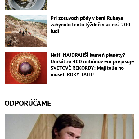
Pri zosuvoch pôdy v bani Rubaya
zahynulo tento týždeň viac než 200
ľudí
Našli NAJDRAHŠÍ kameň planéty?
Unikát za 400 miliónov eur prepisuje
SVETOVÉ REKORDY: Majitelia ho
museli ROKY TAJIŤ!
ODPORÚČAME