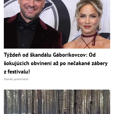
Týždeň od škandálu Gáboríkovcov: Od
šokujúcich obvinení až po nečakané zábery
z festivalu!
Domáci prominenti