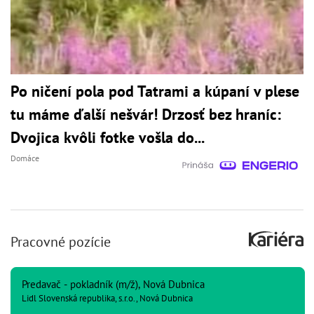
Po ničení pola pod Tatrami a kúpaní v plese
tu máme ďalší nešvár! Drzosť bez hraníc:
Dvojica kvôli fotke vošla do...
Domáce
Pracovné pozície
Predavač - pokladník (m/ž), Nová Dubnica
Lidl Slovenská republika, s.r.o., Nová Dubnica