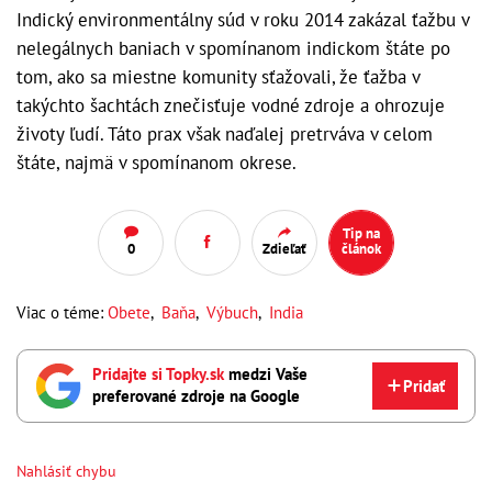
Indický environmentálny súd v roku 2014 zakázal ťažbu v
nelegálnych baniach v spomínanom indickom štáte po
tom, ako sa miestne komunity sťažovali, že ťažba v
takýchto šachtách znečisťuje vodné zdroje a ohrozuje
životy ľudí. Táto prax však naďalej pretrváva v celom
štáte, najmä v spomínanom okrese.
Tip na
0
Zdieľať
článok
Viac o téme:
Obete
,
Baňa
,
Výbuch
,
India
Pridajte si Topky.sk
medzi Vaše
Pridať
preferované zdroje na Google
Nahlásiť chybu