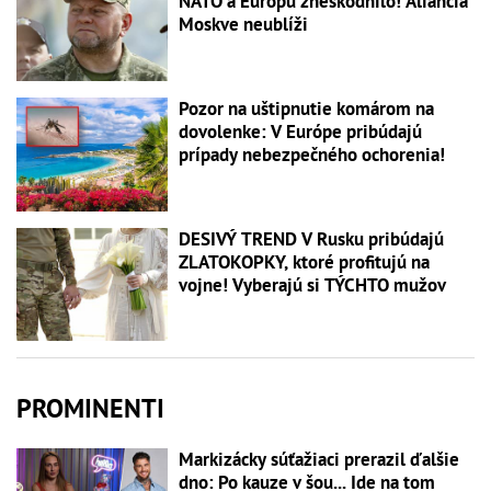
NATO a Európu zneškodnilo! Aliancia
Moskve neublíži
Pozor na uštipnutie komárom na
dovolenke: V Európe pribúdajú
prípady nebezpečného ochorenia!
DESIVÝ TREND V Rusku pribúdajú
ZLATOKOPKY, ktoré profitujú na
vojne! Vyberajú si TÝCHTO mužov
PROMINENTI
Markizácky súťažiaci prerazil ďalšie
dno: Po kauze v šou... Ide na tom