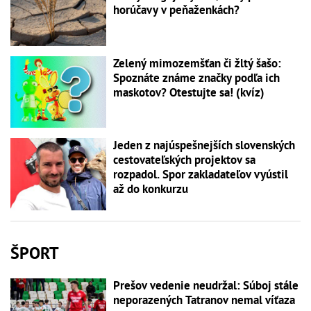
horúčavy v peňaženkách?
Zelený mimozemšťan či žltý šašo:
Spoznáte známe značky podľa ich
maskotov? Otestujte sa! (kvíz)
Jeden z najúspešnejších slovenských
cestovateľských projektov sa
rozpadol. Spor zakladateľov vyústil
až do konkurzu
ŠPORT
Prešov vedenie neudržal: Súboj stále
neporazených Tatranov nemal víťaza