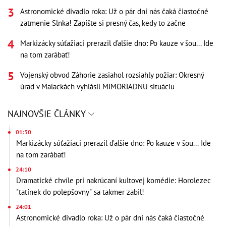
Astronomické divadlo roka: Už o pár dní nás čaká čiastočné
zatmenie Slnka! Zapíšte si presný čas, kedy to začne
Markizácky súťažiaci prerazil ďalšie dno: Po kauze v šou... Ide
na tom zarábať!
Vojenský obvod Záhorie zasiahol rozsiahly požiar: Okresný
úrad v Malackách vyhlásil MIMORIADNU situáciu
NAJNOVŠIE ČLÁNKY
01:30
Markizácky súťažiaci prerazil ďalšie dno: Po kauze v šou... Ide
na tom zarábať!
24:10
Dramatické chvíle pri nakrúcaní kultovej komédie: Horolezec
"tatínek do polepšovny" sa takmer zabil!
24:01
Astronomické divadlo roka: Už o pár dní nás čaká čiastočné