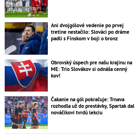
Ani dvojgólové vedenie po prvej
tretine nestačilo: Slováci po dráme
padli s Fínskom v boji o bronz
Obrovský úspech pre našu krajinu na
ME: Trio Slovákov si odnáša cenný
kov!
Čakanie na gól pokračuje: Trnava
rozhodla už do prestávky, Spartak dal
nováčikovi tvrdú lekciu