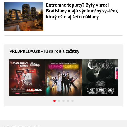
Extrémne teploty? Byty v srdci
Bratislavy majú výnimočný systém,
ktorý ešte aj šetrí náklady
PREDPREDAJ
.sk - Tu sa rodia zážitky