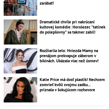
zarábať!
Dramatické chvíle pri nakrúcaní
kultovej komédie: Horolezec "tatínek
do polepšovny" sa takmer zabil!
Rozžiarila leto: Hviezda Mamy na
prenájom prekvapuje záberom v
bikinách. Ukázala viac než úsmev!
Katie Price má dosť plastík! Nechcem
zomrieť kvôli svojmu zadku...
priznala v šokujúcom rozhovore