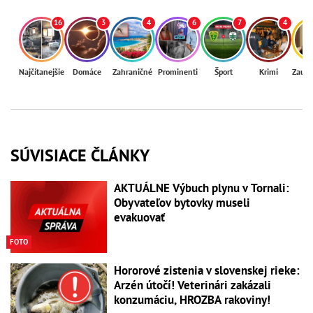
16
3
4
6
7
4
Najčítanejšie
Domáce
Zahraničné
Prominenti
Šport
Krimi
Zaují
SÚVISIACE ČLÁNKY
AKTUÁLNE Výbuch plynu v Tornali:
Obyvateľov bytovky museli
evakuovať
FOTO
Hororové zistenia v slovenskej rieke:
Arzén útočí! Veterinári zakázali
konzumáciu, HROZBA rakoviny!