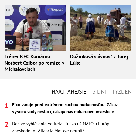
Tréner KFC Komárno
Dožinková slávnosť v Turej
Norbert Czibor po remíze v
Lúke
Michalovciach
NAJČÍTANEJŠIE
3 DNI
TÝŽDEŇ
Fico varuje pred extrémne suchou budúcnosťou: Zákaz
vývozu vody nestačí, čakajú nás miliardové investície
Desivé vyhlásenie veliteľa: Rusko už NATO a Európu
zneškodnilo! Aliancia Moskve neublíži