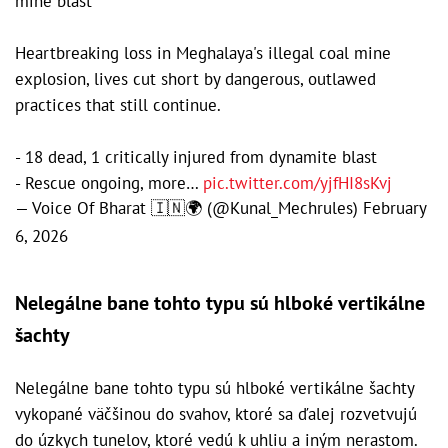
mine blast
Heartbreaking loss in Meghalaya's illegal coal mine
explosion, lives cut short by dangerous, outlawed
practices that still continue.
- 18 dead, 1 critically injured from dynamite blast
- Rescue ongoing, more…
pic.twitter.com/yjfHI8sKvj
— Voice Of Bharat 🇮🇳🌍 (@Kunal_Mechrules)
February
6, 2026
Nelegálne bane tohto typu sú hlboké vertikálne
šachty
Nelegálne bane tohto typu sú hlboké vertikálne šachty
vykopané väčšinou do svahov, ktoré sa ďalej rozvetvujú
do úzkych tunelov, ktoré vedú k uhliu a iným nerastom.