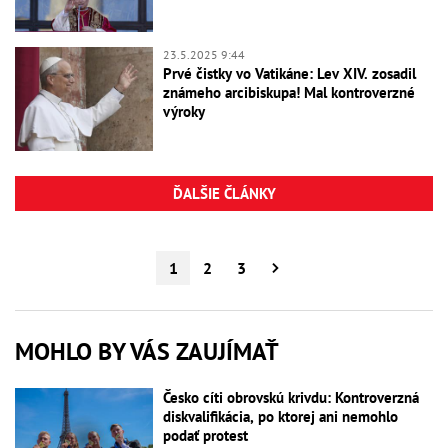
23.5.2025 9:44
Prvé čistky vo Vatikáne: Lev XIV. zosadil
známeho arcibiskupa! Mal kontroverzné
výroky
ĎALŠIE ČLÁNKY
1
2
3
MOHLO BY VÁS ZAUJÍMAŤ
Česko cíti obrovskú krivdu: Kontroverzná
diskvalifikácia, po ktorej ani nemohlo
podať protest