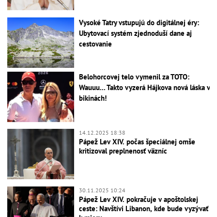
Vysoké Tatry vstupujú do digitálnej éry:
Ubytovací systém zjednoduší dane aj
cestovanie
Belohorcovej telo vymenil za TOTO:
Wauuu... Takto vyzerá Hájkova nová láska v
bikinách!
14.12.2025 18:38
Pápež Lev XIV. počas špeciálnej omše
kritizoval preplnenosť väzníc
30.11.2025 10:24
Pápež Lev XIV. pokračuje v apoštolskej
ceste: Navštívi Libanon, kde bude vyzývať