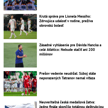
Krutá správa pre Lionela Messiho:
Zdrvujúca udalosť v rodine, prežíva
obrovskú bolesť
Zásadné vyhlásenie pre Dávida Hancka a
celé Atlético: Nebude stačiť ani 200
miliónov
Prešov vedenie neudržal: Súboj stále
neporazených Tatranov nemal víťaza
Neuveriteľná česká medailová žatva:
Jedno finále skončilo totálnou deštrukciou