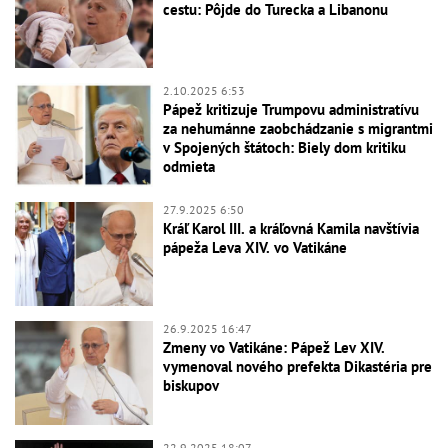
cestu: Pôjde do Turecka a Libanonu
2.10.2025 6:53
Pápež kritizuje Trumpovu administratívu
za nehumánne zaobchádzanie s migrantmi
v Spojených štátoch: Biely dom kritiku
odmieta
27.9.2025 6:50
Kráľ Karol III. a kráľovná Kamila navštívia
pápeža Leva XIV. vo Vatikáne
26.9.2025 16:47
Zmeny vo Vatikáne: Pápež Lev XIV.
vymenoval nového prefekta Dikastéria pre
biskupov
22.9.2025 18:07