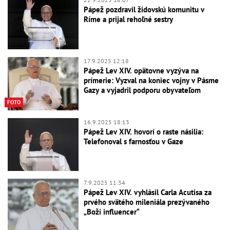
Pápež pozdravil židovskú komunitu v
Ríme a prijal rehoľné sestry
17.9.2025 12:18
Pápež Lev XIV. opätovne vyzýva na
prímerie: Vyzval na koniec vojny v Pásme
Gazy a vyjadril podporu obyvateľom
FOTO
16.9.2025 18:13
Pápež Lev XIV. hovorí o raste násilia:
Telefonoval s farnosťou v Gaze
7.9.2025 11:34
Pápež Lev XIV. vyhlásil Carla Acutisa za
prvého svätého mileniála prezývaného
„Boží influencer“