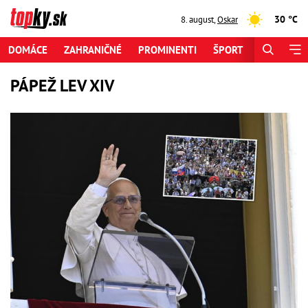
30 °C
8. august
,
Oskar
DOMÁCE
ZAHRANIČNÉ
PROMINENTI
ŠPORT
ZAUJÍMAV
PÁPEŽ LEV XIV