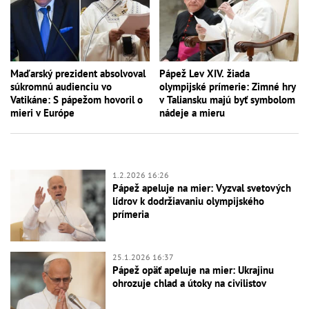
Maďarský prezident absolvoval
Pápež Lev XIV. žiada
súkromnú audienciu vo
olympijské prímerie: Zimné hry
Vatikáne: S pápežom hovoril o
v Taliansku majú byť symbolom
mieri v Európe
nádeje a mieru
1.2.2026 16:26
Pápež apeluje na mier: Vyzval svetových
lídrov k dodržiavaniu olympijského
prímeria
25.1.2026 16:37
Pápež opäť apeluje na mier: Ukrajinu
ohrozuje chlad a útoky na civilistov