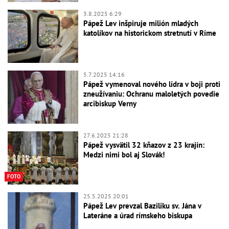
3.8.2025 6:29
Pápež Lev inšpiruje milión mladých
katolíkov na historickom stretnutí v Ríme
5.7.2025 14:16
Pápež vymenoval nového lídra v boji proti
zneužívaniu: Ochranu maloletých povedie
arcibiskup Verny
27.6.2025 21:28
Pápež vysvätil 32 kňazov z 23 krajín:
Medzi nimi bol aj Slovák!
FOTO
25.5.2025 20:01
Pápež Lev prevzal Baziliku sv. Jána v
Lateráne a úrad rímskeho biskupa