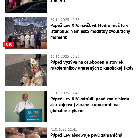
k mieru
29.11.2025 12:38
Pápež Lev XIV. navštívil Modrú mešitu v
Istanbule: Namiesto modlitby zvolil tichý
moment
FOTO
23.11.2025 13:20
Pápež vyzýva na oslobodenie stoviek
rukojemníkov unesených z katolíckej školy
16.10.2025 12:43
Pápež Lev XIV. odsúdil používanie hladu
ako vojnovej zbrane a upozornil na
globálne zlyhanie
7.10.2025 12:41
Pápež Lev absolvuje prvú zahraničnú