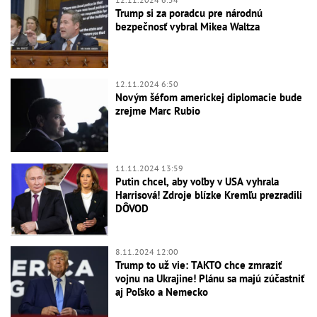
Trump si za poradcu pre národnú
bezpečnosť vybral Mikea Waltza
12.11.2024 6:50
Novým šéfom americkej diplomacie bude
zrejme Marc Rubio
11.11.2024 13:59
Putin chcel, aby voľby v USA vyhrala
Harrisová! Zdroje blízke Kremľu prezradili
DÔVOD
8.11.2024 12:00
Trump to už vie: TAKTO chce zmraziť
vojnu na Ukrajine! Plánu sa majú zúčastniť
aj Poľsko a Nemecko