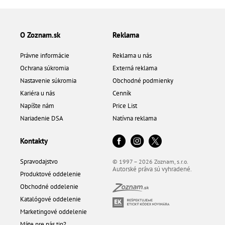
O Zoznam.sk
Reklama
Právne informácie
Reklama u nás
Ochrana súkromia
Externá reklama
Nastavenie súkromia
Obchodné podmienky
Kariéra u nás
Cenník
Napíšte nám
Price List
Nariadenie DSA
Natívna reklama
Kontakty
Spravodajstvo
© 1997 – 2026 Zoznam, s.r.o.
Autorské práva sú vyhradené.
Produktové oddelenie
Obchodné oddelenie
Katalógové oddelenie
Marketingové oddelenie
Máte pre nás tip?