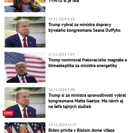
TÝMTO si je istá
19.11.2024 6:50
Trump vybral za ministra dopravy
bývalého kongresmana Seana Duffyho
17.11.2024 7:03
Trump nominoval frakovacieho magnáta a
klimaskeptika za ministra energetiky
14.11.2024 7:00
Trump si za ministra spravodlivosti vybral
kongresmana Matta Gaetza: Má návrh aj
na šéfa tajných služieb
FOTO
13.11.2024 11:57
Biden privíta v Bielom dome víťaza