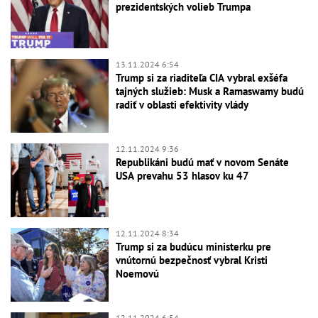
prezidentských volieb Trumpa
13.11.2024 6:54
Trump si za riaditeľa CIA vybral exšéfa
tajných služieb: Musk a Ramaswamy budú
radiť v oblasti efektivity vlády
12.11.2024 9:36
Republikáni budú mať v novom Senáte
USA prevahu 53 hlasov ku 47
12.11.2024 8:34
Trump si za budúcu ministerku pre
vnútornú bezpečnosť vybral Kristi
Noemovú
12.11.2024 6:54