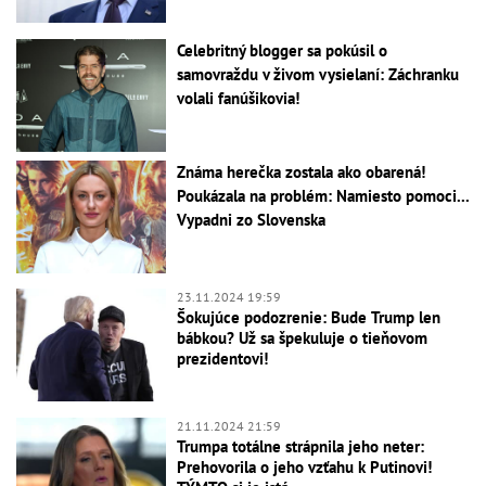
Celebritný blogger sa pokúsil o
samovraždu v živom vysielaní: Záchranku
volali fanúšikovia!
Známa herečka zostala ako obarená!
Poukázala na problém: Namiesto pomoci...
Vypadni zo Slovenska
23.11.2024 19:59
Šokujúce podozrenie: Bude Trump len
bábkou? Už sa špekuluje o tieňovom
prezidentovi!
21.11.2024 21:59
Trumpa totálne strápnila jeho neter:
Prehovorila o jeho vzťahu k Putinovi!