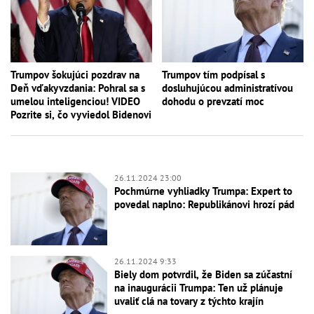
Trumpov šokujúci pozdrav na
Trumpov tím podpísal s
Deň vďakyvzdania: Pohral sa s
dosluhujúcou administratívou
umelou inteligenciou! VIDEO
dohodu o prevzatí moc
Pozrite si, čo vyviedol Bidenovi
26.11.2024 23:00
Pochmúrne vyhliadky Trumpa: Expert to
povedal naplno: Republikánovi hrozí pád
26.11.2024 9:33
Biely dom potvrdil, že Biden sa zúčastní
na inaugurácii Trumpa: Ten už plánuje
uvaliť clá na tovary z týchto krajín