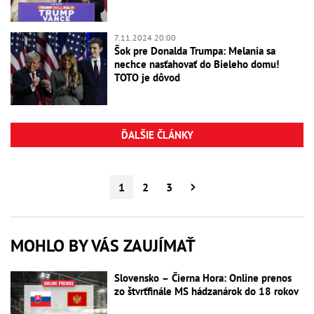
7.11.2024 20:00
Šok pre Donalda Trumpa: Melania sa
nechce nasťahovať do Bieleho domu!
TOTO je dôvod
ĎALŠIE ČLÁNKY
1
2
3
MOHLO BY VÁS ZAUJÍMAŤ
Slovensko – Čierna Hora: Online prenos
zo štvrťfinále MS hádzanárok do 18 rokov