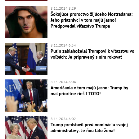
8.11.2024 8:29
Šokujúce proroctvo žijúceho Nostradama:
Jeho priaznivci v tom majú jasno!
Predpovedal víťazstvo Trumpa
8.11.2024 6:54
Putin zablahoželal Trumpovi k víťazstvu vo
voľbách: Je pripravený s ním rokovať
8.11.2024 6:04
Američania v tom majú jasno: Trump by
mal prioritne riešiť TOTO!
8.11.2024 6:02
Trump predstavil prvú nomináciu svojej
administratívy: Je ňou táto žena!