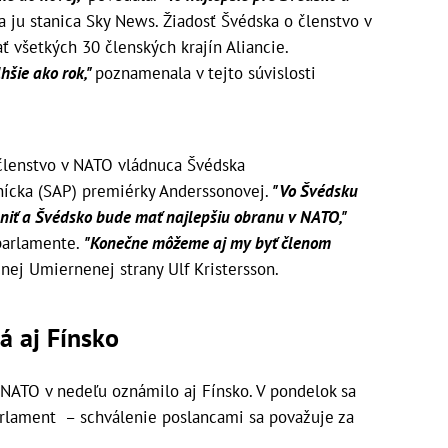
a ju stanica Sky News. Žiadosť Švédska o členstvo v
 všetkých 30 členských krajín Aliancie.
hšie ako rok,"
poznamenala v tejto súvislosti
 členstvo v NATO vládnuca Švédska
nícka (SAP) premiérky Anderssonovej.
"Vo Švédsku
brániť a Švédsko bude mať najlepšiu obranu v NATO,"
 parlamente.
"Konečne môžeme aj my byť členom
nej Umiernenej strany Ulf Kristersson.
á aj Fínsko
 NATO v nedeľu oznámilo aj Fínsko. V pondelok sa
arlament – schválenie poslancami sa považuje za