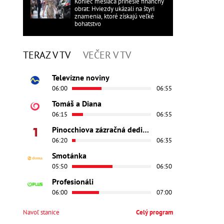
Koniec mesiaca prinesie finančný
obrat: Hviezdy ukázali na štyri
znamenia, ktoré získajú veľké
bohatstvo
TERAZ V TV
VEČER V TV
Televízne noviny
06:00
06:55
Tomáš a Diana
06:15
06:55
Pinocchiova zázračná dedinka
06:20
06:35
Smotánka
05:50
06:50
Profesionáli
06:00
07:00
Navoľ stanice
Celý program