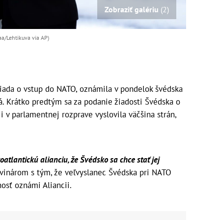
Zobraziť galériu
(2)
a/Lehtikuva via AP)
ada o vstup do NATO, oznámila v pondelok švédska
 Krátko predtým sa za podanie žiadosti Švédska o
ii v parlamentnej rozprave vyslovila väčšina strán,
tlantickú alianciu, že Švédsko sa chce stať jej
inárom s tým, že veľvyslanec Švédska pri NATO
osť oznámi Aliancii.