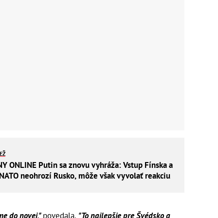
IEŽ
 ONLINE Putin sa znovu vyhráža: Vstup Fínska a
NATO neohrozí Rusko, môže však vyvolať reakciu
e do novej,"
povedala.
"To najlepšie pre Švédsko a