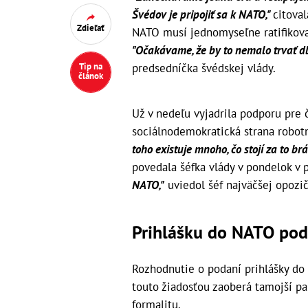
Švédov je pripojiť sa k NATO,"
citoval
Zdieľať
NATO musí jednomyseľne ratifikovať
"Očakávame, že by to nemalo trvať dl
predsedníčka švédskej vlády.
Tip na
článok
Už v nedeľu vyjadrila podporu pre
sociálnodemokratická strana robot
toho existuje mnoho, čo stojí za to 
povedala šéfka vlády v pondelok v
NATO,"
uviedol šéf najväčšej opozič
Prihlášku do NATO pod
Rozhodnutie o podaní prihlášky do
touto žiadosťou zaoberá tamojší p
formalitu.