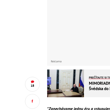
Reklama
PREČÍTAJTE SI T
MIMORIADNY
18
Švédska do 
"Zanechávame jednu éru a vstupujem