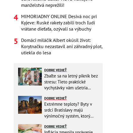
manželstvá neprežili!
MIMORIADNY ONLINE Desivá noc pri
Kyjeve: Ruské rakety zabili troch ľudí
vrátane dieťaťa, ozývali sa výbuchy
Domáci miláčik Albert okúsil život:
Korytnačku nezastavil ani záhradný plot,
utiekla do lesa
DOBRE VEDIEŤ
Zbaľte sa na letný piknik bez
stresu: Tieto praktické
vychytávky vám ušetria
miesto v batohu!
DOBRE VEDIEŤ
Extrémne teploty? Byty v
srdci Bratislavy majú
výnimočný systém, ktorý
ešte aj šetrí náklady
DOBRE VEDIEŤ
Inflácia zmenila správanie