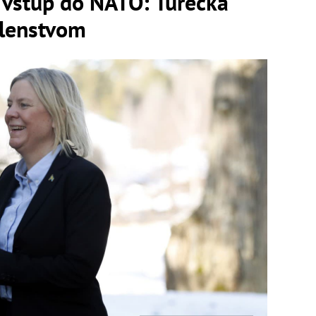
 vstup do NATO: Turecká
členstvom