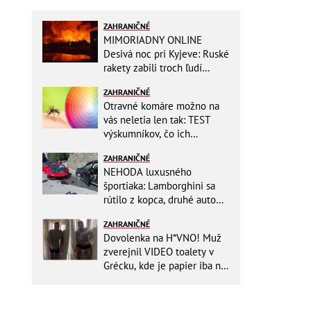
ZAHRANIČNÉ
MIMORIADNY ONLINE
Desivá noc pri Kyjeve: Ruské
rakety zabili troch ľudí
vrátane dieťaťa, ozývali sa
ZAHRANIČNÉ
výbuchy
Otravné komáre možno na
vás neletia len tak: TEST
výskumníkov, čo ich
priťahujú najviac?
ZAHRANIČNÉ
NEHODA luxusného
športiaka: Lamborghini sa
rútilo z kopca, druhé auto
dopadlo po čelnej zrážke
ZAHRANIČNÉ
horšie
Dovolenka na H*VNO! Muž
zverejnil VIDEO toalety v
Grécku, kde je papier iba na
OKRASU: Utrieť sa musíte ísť
do kuchyne