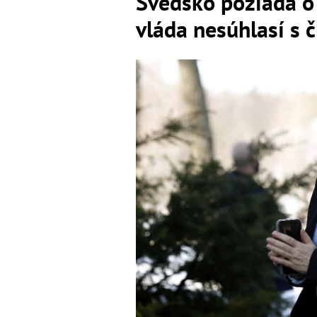
Švédsko požiada o
vláda nesúhlasí s 