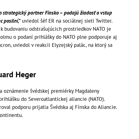
o strategický partner Fínsko – podajú žiadosť o vstup
 posilní,"
uviedol šéf ER na sociálnej sieti Twitter.
 k budovaniu odstrašujúcich prostriedkov NATO je
holmu o podaní prihlášky do NATO plne podporuje aj
on, uviedol v reakcii Elyzejský palác, na ktorý sa
uard Heger
a oznámenie švédskej premiérky Magdaleny
prihlášku do Severoatlantickej aliancie (NATO).
aroval podporu prijatia Švédska aj Fínska do Aliancie.
ontinentu.