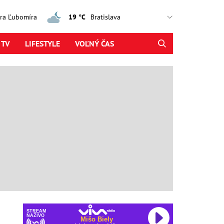
jtra Ľubomíra
19 °C
 TV
LIFESTYLE
VOĽNÝ ČAS
STREAM
NAŽIVO
Mišo Biely