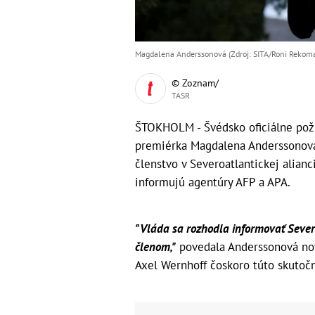
Magdalena Anderssonová (Zdroj: SITA/Roni Rekoma
© Zoznam/
TASR
ŠTOKHOLM - Švédsko oficiálne poži
premiérka Magdalena Anderssonová.
členstvo v Severoatlantickej alianc
informujú agentúry AFP a APA.
"Vláda sa rozhodla informovať Severoa
členom,"
povedala Anderssonová nov
Axel Wernhoff čoskoro túto skutočn