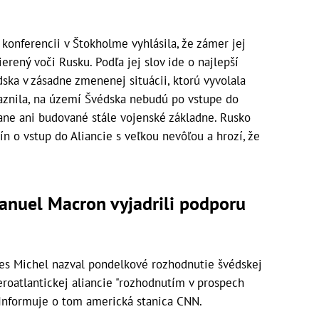
konferencii v Štokholme vyhlásila, že zámer jej
erený voči Rusku. Podľa jej slov ide o najlepší
dska v zásadne zmenenej situácii, ktorú vyvolala
raznila, na území Švédska nebudú po vstupe do
ane ani budované stále vojenské základne. Rusko
n o vstup do Aliancie s veľkou nevôľou a hrozí, že
anuel Macron vyjadrili podporu
les Michel nazval pondelkové rozhodnutie švédskej
eroatlantickej aliancie "rozhodnutím v prospech
 Informuje o tom americká stanica CNN.