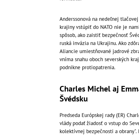
Anderssonová na nedeľnej tlačovej 
krajiny vstúpiť do NATO nie je nami
spôsob, ako zaistiť bezpečnosť Švé
ruská invázia na Ukrajinu. Ako zdô
Aliancie umiestňované jadrové zbr
vníma snahu oboch severských krají
podnikne protiopatrenia.
Charles Michel aj Emm
Švédsku
Predseda Európskej rady (ER) Char
vlády podať žiadosť o vstup do Sev
kolektívnej bezpečnosti a obrany".