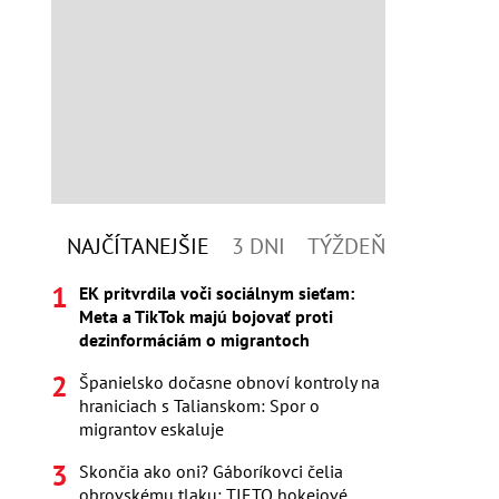
NAJČÍTANEJŠIE
3 DNI
TÝŽDEŇ
EK pritvrdila voči sociálnym sieťam:
Meta a TikTok majú bojovať proti
dezinformáciám o migrantoch
Španielsko dočasne obnoví kontroly na
hraniciach s Talianskom: Spor o
migrantov eskaluje
Skončia ako oni? Gáboríkovci čelia
obrovskému tlaku: TIETO hokejové