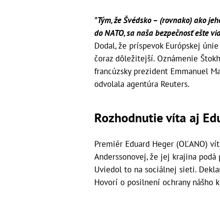
"Tým, že Švédsko – (rovnako) ako jeh
do NATO, sa naša bezpečnosť ešte viac
Dodal, že príspevok Európskej únie
čoraz dôležitejší. Oznámenie Štok
francúzsky prezident Emmanuel Macr
odvolala agentúra Reuters.
Rozhodnutie víta aj Ed
Premiér Eduard Heger (OĽANO) vít
Anderssonovej, že jej krajina podá 
Uviedol to na sociálnej sieti. Dekl
Hovorí o posilnení ochrany nášho k