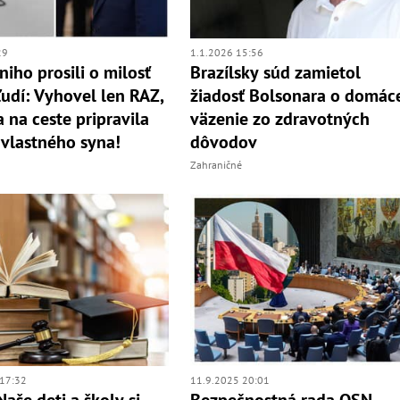
29
1.1.2026 15:56
niho prosili o milosť
Brazílsky súd zamietol
ľudí: Vyhovel len RAZ,
žiadosť Bolsonara o domác
a na ceste pripravila
väzenie zo zdravotných
vlastného syna!
dôvodov
Zahraničné
17:32
11.9.2025 20:01
Naše deti a školy si
Bezpečnostná rada OSN