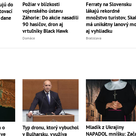
Požiar v blízkosti
Ferraty na Slovensku
ujú do
vojenského ústavu
lákajú rekordné
tovací
Záhorie: Do akcie nasadili
množstvo turistov, Ska
 dane
90 hasičov, dron aj
má unikátny lanový mo
vrtuľníky Black Hawk
aj vyhliadku
Domáce
Bratislava
Mladík z Ukrajiny
m o
Typ dronu, ktorý vybuchol
NAPADOL mníšku: Zač
ive
v Bulharsku, využíva