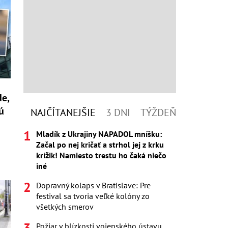
de,
ú
NAJČÍTANEJŠIE
3 DNI
TÝŽDEŇ
Mladík z Ukrajiny NAPADOL mníšku:
Začal po nej kričať a strhol jej z krku
krížik! Namiesto trestu ho čaká niečo
iné
Dopravný kolaps v Bratislave: Pre
festival sa tvoria veľké kolóny zo
všetkých smerov
Požiar v blízkosti vojenského ústavu