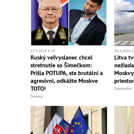
22.5.2026 8:30
20.4.2026 1
Ruský veľvyslanec chcel
Litva t
stretnutie so Šimečkom:
nežiada
Prišla POTUPA, ste brutálni a
Moskvy 
agresívni, odkážte Moskve
priestor
TOTO!
Zahraničné
Domáce