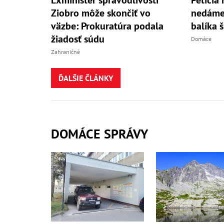
Ziobro môže skončiť vo
nedáme 
väzbe: Prokuratúra podala
balíka 
žiadosť súdu
Domáce
Zahraničné
ĎALŠIE ČLÁNKY
DOMÁCE SPRÁVY