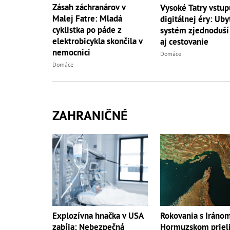
Zásah záchranárov v
Vysoké Tatry vstup
Malej Fatre: Mladá
digitálnej éry: Uby
cyklistka po páde z
systém zjednoduší
elektrobicykla skončila v
aj cestovanie
nemocnici
Domáce
Domáce
ZAHRANIČNÉ
Explozívna hnačka v USA
Rokovania s Iráno
zabíja: Nebezpečná
Hormuzskom priel