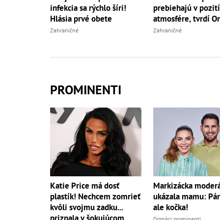
infekcia sa rýchlo šíri!
prebiehajú v pozit
Hlásia prvé obete
atmosfére, tvrdí 
Zahraničné
Zahraničné
PROMINENTI
Katie Price má dosť
Markizácka moderá
plastík! Nechcem zomrieť
ukázala mamu: Páni
kvôli svojmu zadku...
ale kočka!
priznala v šokujúcom
Domáci prominenti