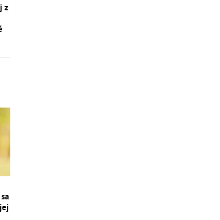
j z
é
 sa
jej