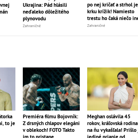
po nej kričať a strhol je
ívnej
Ukrajina: Pád hlásili
krku krížik! Namiesto
Omán
neďaleko dôležitého
trestu ho čaká niečo in
plynovodu
Zahraničné
Zahraničné
torka
Premiéra filmu Bojovník:
Meghan oslávila 45
, to je
Z drsných chlapov elegáni
rokov, kráľovská rodina
v oblekoch! FOTO Takto
na ňu vykašľala! Prišlo 
im to pristane...
jediné prianie od...