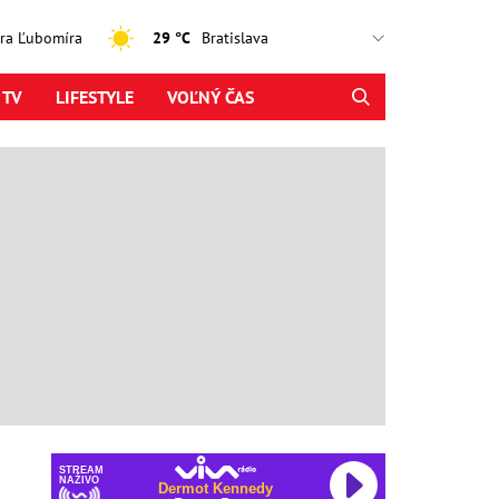
jtra Ľubomíra
29 °C
 TV
LIFESTYLE
VOĽNÝ ČAS
STREAM
NAŽIVO
Dermot Kennedy