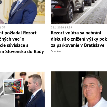
6:37
22.1.2026 15:39
nt požiadal Rezort
Rezort vnútra sa nebráni
čných vecí o
diskusii o znížení výšky po
cie súvisiace s
za parkovanie v Bratislave
ím Slovenska do Rady
Domáce