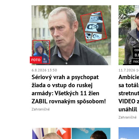
FOTO
6.8.2026 13:50
11.7.2026 1
Sériový vrah a psychopat
Ambície
žiada o vstup do ruskej
sa totá
armády: Všetkých 11 žien
stretnu
ZABIL rovnakým spôsobom!
VIDEO z
unáhlil
Zahraničné
Zahraničné