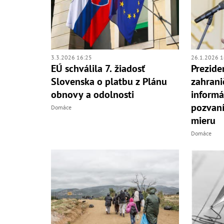
3.3.2026 16:25
26.1.2026 1
EÚ schválila 7. žiadosť
Prezide
Slovenska o platbu z Plánu
zahrani
obnovy a odolnosti
informá
pozvan
Domáce
mieru
Domáce