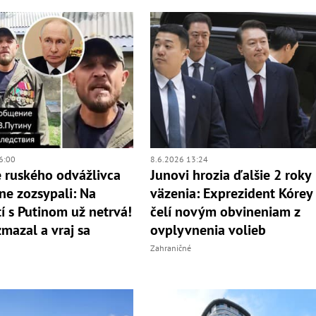
6:00
8.6.2026 13:24
 ruského odvážlivca
Junovi hrozia ďalšie 2 roky
lne zozsypali: Na
väzenia: Exprezident Kórey
tí s Putinom už netrvá!
čelí novým obvineniam z
mazal a vraj sa
ovplyvnenia volieb
Zahraničné