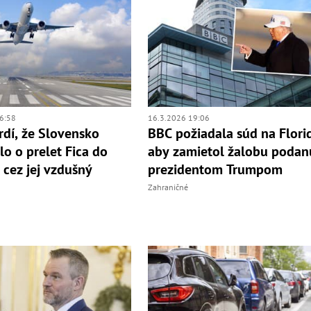
6:58
16.3.2026 19:06
vrdí, že Slovensko
BBC požiadala súd na Flori
lo o prelet Fica do
aby zamietol žalobu podan
cez jej vzdušný
prezidentom Trumpom
Zahraničné