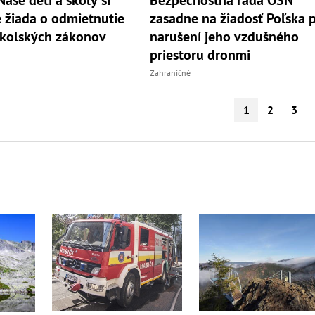
žiada o odmietnutie
zasadne na žiadosť Poľska 
školských zákonov
narušení jeho vzdušného
priestoru dronmi
Zahraničné
1
2
3