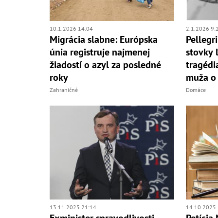
10.1.2026 14:04
2.1.2026 9:
Migrácia slabne: Európska
Pellegri
únia registruje najmenej
stovky 
žiadostí o azyl za posledné
tragédi
roky
muža o 
Zahraničné
Domáce
13.11.2025 21:14
14.10.2025 
Exminister spravodlivosti
Petícia 