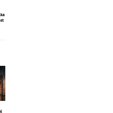
lka
st
al