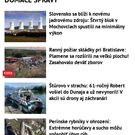
Slovensko sa blíži k novému
jadrovému zdroju: Štvrtý blok v
Mochovciach spustili na minimálny
výkon
Ranný požiar skládky pri Bratislave:
Plamene sa rozšírili na veľkú plochu!
Zasahovalo deväť zborov
FOTO
Štúrovo v strachu: 61-ročný Robert
vošiel do Dunaja a už nevynoril! V
akcii sú drony aj záchranári
Perínske rybníky v ohrození:
Extrémne horúčavy a sucho môžu
spôsobiť úhyn rýb