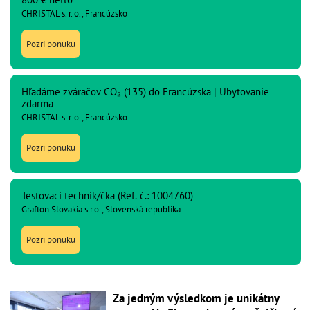
CHRISTAL s. r. o., Francúzsko
Pozri ponuku
Hľadáme zváračov CO₂ (135) do Francúzska | Ubytovanie
zdarma
CHRISTAL s. r. o., Francúzsko
Pozri ponuku
Testovací technik/čka (Ref. č.: 1004760)
Grafton Slovakia s.r.o., Slovenská republika
Pozri ponuku
Za jedným výsledkom je unikátny