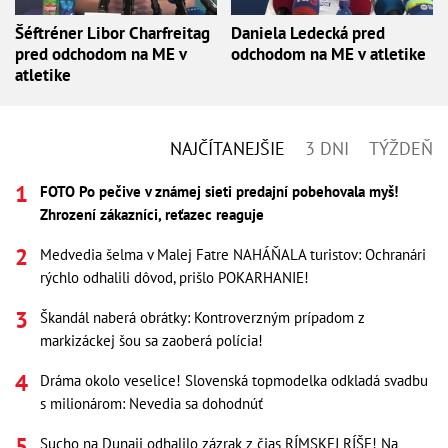
Šéftréner Libor Charfreitag
Daniela Ledecká pred
pred odchodom na ME v
odchodom na ME v atletike
atletike
NAJČÍTANEJŠIE
3 DNI
TÝŽDEŇ
FOTO Po pečive v známej sieti predajní pobehovala myš!
Zhrození zákazníci, reťazec reaguje
Medvedia šelma v Malej Fatre NAHÁŇALA turistov: Ochranári
rýchlo odhalili dôvod, prišlo POKARHANIE!
Škandál naberá obrátky: Kontroverzným prípadom z
markizáckej šou sa zaoberá polícia!
Dráma okolo veselice! Slovenská topmodelka odkladá svadbu
s milionárom: Nevedia sa dohodnúť
Sucho na Dunaji odhalilo zázrak z čias RÍMSKEJ RÍŠE! Na