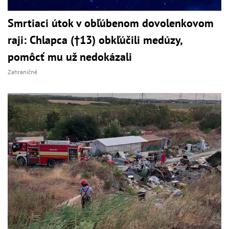
Smrtiaci útok v obľúbenom dovolenkovom
raji: Chlapca (†13) obkľúčili medúzy,
pomôcť mu už nedokázali
Zahraničné