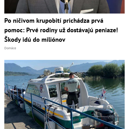
Po ničivom krupobití prichádza prvá
pomoc: Prvé rodiny už dostávajú peniaze!
Škody idú do miliónov
Domáce