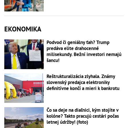
EKONOMIKA
Podvod či geniálny ťah? Trump
predáva elite drahocenné
milisekundy. Bežní investori nemajú
šancu!
Reštrukturalizácia zlyhala. Známy
slovenský predajca elektroniky
definitívne končí a mieri k bankrotu
Čo sa deje na diaľnici, kým stojíte v
kolóne? Takto pracujú cestári počas
letnej údržby! (foto)