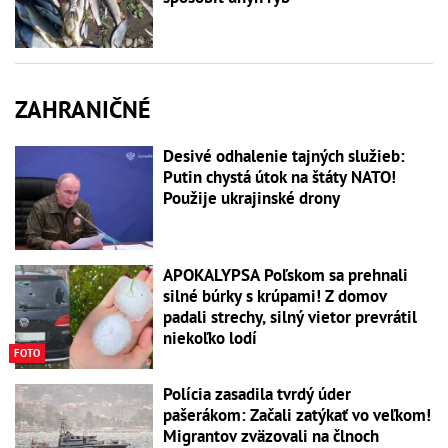
ZAHRANIČNÉ
Desivé odhalenie tajných služieb:
Putin chystá útok na štáty NATO!
Použije ukrajinské drony
APOKALYPSA Poľskom sa prehnali
silné búrky s krúpami! Z domov
padali strechy, silný vietor prevrátil
niekoľko lodí
FOTO
Polícia zasadila tvrdý úder
pašerákom: Začali zatýkať vo veľkom!
Migrantov zväzovali na člnoch