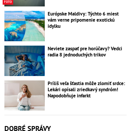
FOTO
Európske Maldivy: Týchto 6 miest
vám verne pripomenie exotickú
idylku
Neviete zaspať pre horúčavy? Vedci
radia 8 jednoduchých trikov
Príliš veľa šťastia môže zlomiť srdce:
Lekári opísali zriedkavý syndróm!
Napodobňuje infarkt
DOBRÉ SPRÁVY