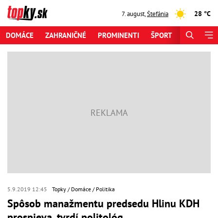
28 °C
7. august
,
Štefánia
DOMÁCE
ZAHRANIČNÉ
PROMINENTI
ŠPORT
ZAUJÍMAV
5.9.2019 12:45
Topky
Domáce
Politika
Spôsob manažmentu predsedu Hlinu KDH
prospieva, tvrdí politológ