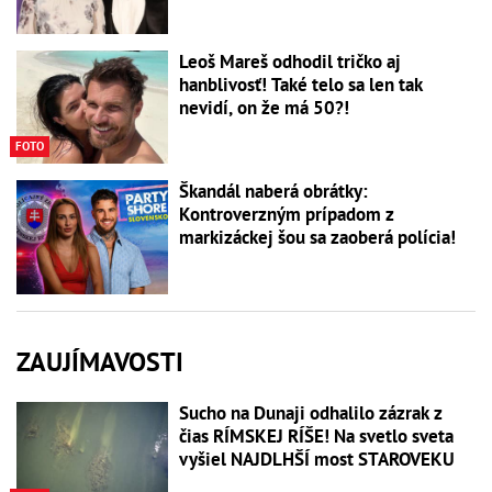
Leoš Mareš odhodil tričko aj
hanblivosť! Také telo sa len tak
nevidí, on že má 50?!
FOTO
Škandál naberá obrátky:
Kontroverzným prípadom z
markizáckej šou sa zaoberá polícia!
ZAUJÍMAVOSTI
Sucho na Dunaji odhalilo zázrak z
čias RÍMSKEJ RÍŠE! Na svetlo sveta
vyšiel NAJDLHŠÍ most STAROVEKU