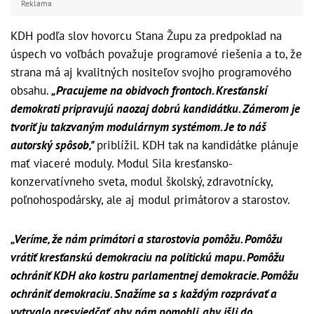
Reklama
KDH podľa slov hovorcu Stana Župu za predpoklad na
úspech vo voľbách považuje programové riešenia a to, že
strana má aj kvalitných nositeľov svojho programového
obsahu.
„Pracujeme na obidvoch frontoch. Kresťanskí
demokrati pripravujú naozaj dobrú kandidátku. Zámerom je
tvoriť ju takzvaným modulárnym systémom. Je to náš
autorský spôsob,"
priblížil. KDH tak na kandidátke plánuje
mať viaceré moduly. Modul Sila kresťansko-
konzervatívneho sveta, modul školský, zdravotnícky,
poľnohospodársky, ale aj modul primátorov a starostov.
„Veríme, že nám primátori a starostovia pomôžu. Pomôžu
vrátiť kresťanskú demokraciu na politickú mapu. Pomôžu
ochrániť KDH ako kostru parlamentnej demokracie. Pomôžu
ochrániť demokraciu. Snažíme sa s každým rozprávať a
vytrvalo presviedčať, aby nám pomohli, aby išli do