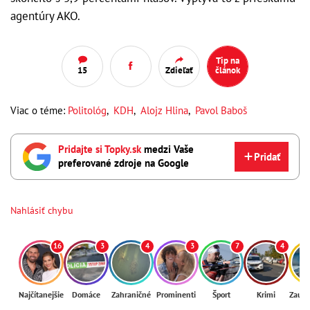
agentúry AKO.
Tip na
15
Zdieľať
článok
Viac o téme:
Politológ
,
KDH
,
Alojz Hlina
,
Pavol Baboš
Pridajte si Topky.sk
medzi Vaše
Pridať
preferované zdroje na Google
Nahlásiť chybu
16
3
4
3
7
4
Najčítanejšie
Domáce
Zahraničné
Prominenti
Šport
Krimi
Zaují