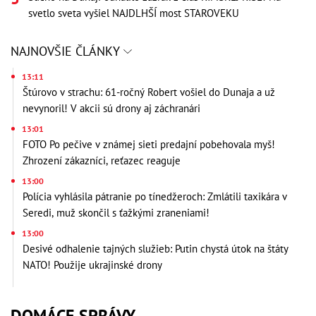
svetlo sveta vyšiel NAJDLHŠÍ most STAROVEKU
NAJNOVŠIE ČLÁNKY
13:11
Štúrovo v strachu: 61-ročný Robert vošiel do Dunaja a už
nevynoril! V akcii sú drony aj záchranári
13:01
FOTO Po pečive v známej sieti predajní pobehovala myš!
Zhrození zákazníci, reťazec reaguje
13:00
Polícia vyhlásila pátranie po tínedžeroch: Zmlátili taxikára v
Seredi, muž skončil s ťažkými zraneniami!
13:00
Desivé odhalenie tajných služieb: Putin chystá útok na štáty
NATO! Použije ukrajinské drony
DOMÁCE SPRÁVY