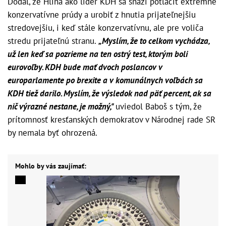
Dodal, že Hlina ako líder KDH sa snaží potlačiť extrémne
konzervatívne prúdy a urobiť z hnutia prijateľnejšiu
stredovejšiu, i keď stále konzervatívnu, ale pre voliča
stredu prijateľnú stranu.
„Myslím, že to celkom vychádza,
už len keď sa pozrieme na ten ostrý test, ktorým boli
eurovoľby. KDH bude mať dvoch poslancov v
europarlamente po brexite a v komunálnych voľbách sa
KDH tiež darilo. Myslím, že výsledok nad päť percent, ak sa
nič výrazné nestane, je možný,"
uviedol Baboš s tým, že
prítomnosť kresťanských demokratov v Národnej rade SR
by nemala byť ohrozená.
Mohlo by vás zaujímať: