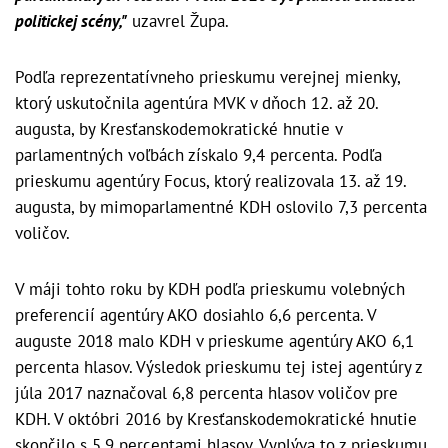
politickej scény,"
uzavrel Župa.
Podľa reprezentatívneho prieskumu verejnej mienky,
ktorý uskutočnila agentúra MVK v dňoch 12. až 20.
augusta, by Kresťanskodemokratické hnutie v
parlamentných voľbách získalo 9,4 percenta. Podľa
prieskumu agentúry Focus, ktorý realizovala 13. až 19.
augusta, by mimoparlamentné KDH oslovilo 7,3 percenta
voličov.
V máji tohto roku by KDH podľa prieskumu volebných
preferencií agentúry AKO dosiahlo 6,6 percenta. V
auguste 2018 malo KDH v prieskume agentúry AKO 6,1
percenta hlasov. Výsledok prieskumu tej istej agentúry z
júla 2017 naznačoval 6,8 percenta hlasov voličov pre
KDH. V októbri 2016 by Kresťanskodemokratické hnutie
skončilo s 5,9 percentami hlasov. Vyplýva to z prieskumu