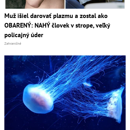
Muž išiel darovať plazmu a zostal ako
OBARENÝ: NAHÝ človek v strope, veľký
policajný úder
Zahraničné