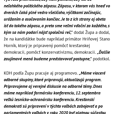
neľahkého politického zápasu. Zápasu, v ktorom vás hneď vo
dverách čaká plné vedro všeličoho, výčitkami začínajúc,
urážaním a osočovaním končiac. Je to z ich strany aj obeta
ísť do takého zápasu, a preto sme veľmi vďační za každého, s
kým sa nám podarí nájsť spoločnú reč,"
dodal Župa a dodal,
že na kandidátke bude napríklad primátor Hriňovej Stano
Horník, ktorý je pripravený pomôcť kresťanskej
demokracii, pomôcť konzervativizmu, demokracii.
„Ďalšie
zaujímavé mená budeme predstavovať postupne,"
podotkol.
KDH podľa Župu pracuje aj programovo.
„Máme viaceré
odborné skupiny, ktoré pripravujú, aktualizujú program.
Pripravujeme aj verejné diskusie na odborné témy. Dnes
máme napríklad farmársku konferenciu, 12. septembra
veľkú lesnícko-ochranársku konferenciu. Kresťanskí
demokrati sú pripravení v týchto voľbách zabojovať a po
parlamentných voľbách v roku 2020 byť platnou súčasťou