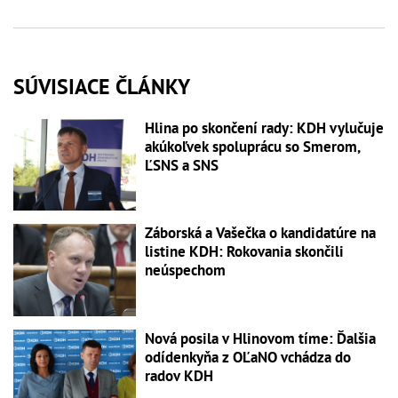
SÚVISIACE ČLÁNKY
Hlina po skončení rady: KDH vylučuje
akúkoľvek spoluprácu so Smerom,
ĽSNS a SNS
Záborská a Vašečka o kandidatúre na
listine KDH: Rokovania skončili
neúspechom
Nová posila v Hlinovom tíme: Ďalšia
odídenkyňa z OĽaNO vchádza do
radov KDH