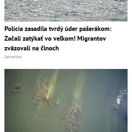
Polícia zasadila tvrdý úder pašerákom:
Začali zatýkať vo veľkom! Migrantov
zväzovali na člnoch
Zahraničné