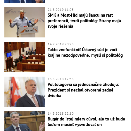
21.8.2019 11:05
SMK a Most-Híd majú šancu na rast
preferencií, tvrdí politológ: Strany majú
svoje riešenia
14.2.2019 20:25
Takto znefunkčniť Ústavný súd je voči
krajine nezodpovedné, myslí si politológ
15.5.2018 17:35
Politológovia sa jednoznačne zhodujú:
Prezident si nechal otvorené zadné
dvierka
14.3.2018 22:10
Bugár do istej miery cúvol, ale to už bude
ľuďom musieť vysvetľovať on