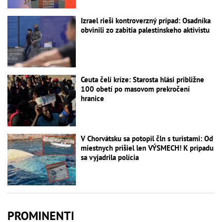
Izrael rieši kontroverzný prípad: Osadníka
obvinili zo zabitia palestínskeho aktivistu
Ceuta čelí kríze: Starosta hlási približne
100 obetí po masovom prekročení
hranice
V Chorvátsku sa potopil čln s turistami: Od
miestnych prišiel len VÝSMECH! K prípadu
sa vyjadrila polícia
PROMINENTI