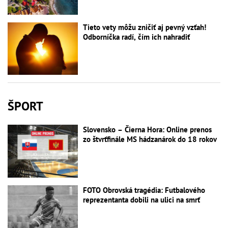
Tieto vety môžu zničiť aj pevný vzťah!
Odborníčka radí, čím ich nahradiť
ŠPORT
Slovensko – Čierna Hora: Online prenos
zo štvrťfinále MS hádzanárok do 18 rokov
FOTO Obrovská tragédia: Futbalového
reprezentanta dobili na ulici na smrť