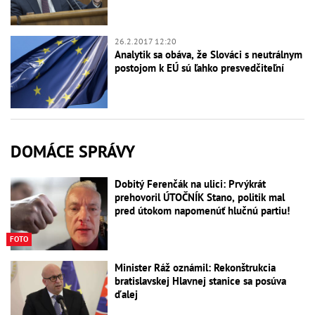
26.2.2017 12:20
Analytik sa obáva, že Slováci s neutrálnym
postojom k EÚ sú ľahko presvedčiteľní
DOMÁCE SPRÁVY
Dobitý Ferenčák na ulici: Prvýkrát
prehovoril ÚTOČNÍK Stano, politik mal
pred útokom napomenúť hlučnú partiu!
FOTO
Minister Ráž oznámil: Rekonštrukcia
bratislavskej Hlavnej stanice sa posúva
ďalej