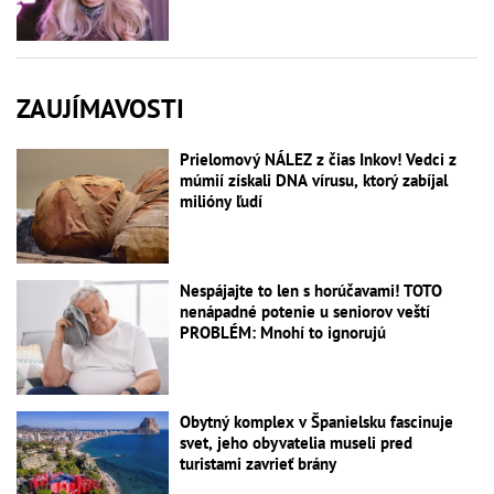
ZAUJÍMAVOSTI
Prielomový NÁLEZ z čias Inkov! Vedci z
múmií získali DNA vírusu, ktorý zabíjal
milióny ľudí
Nespájajte to len s horúčavami! TOTO
nenápadné potenie u seniorov veští
PROBLÉM: Mnohí to ignorujú
Obytný komplex v Španielsku fascinuje
svet, jeho obyvatelia museli pred
turistami zavrieť brány