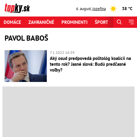
38 °C
6. august
,
Jozefína
DOMÁCE
ZAHRANIČNÉ
PROMINENTI
ŠPORT
ZAUJÍMAV
PAVOL BABOŠ
7.1.2022 16:59
Aký osud predpovedá politológ koalícii na
tento rok? Jasné slová: Budú predčasné
voľby?