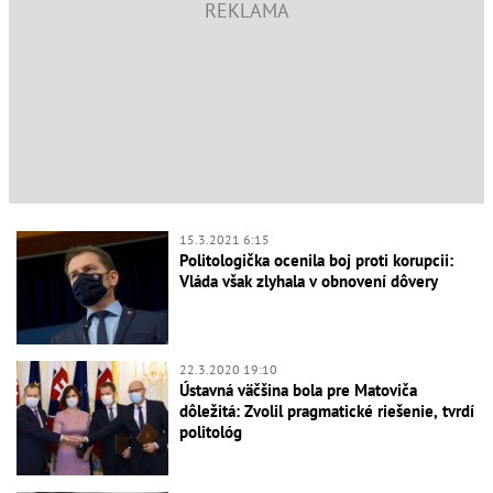
15.3.2021 6:15
Politologička ocenila boj proti korupcii:
Vláda však zlyhala v obnovení dôvery
22.3.2020 19:10
Ústavná väčšina bola pre Matoviča
dôležitá: Zvolil pragmatické riešenie, tvrdí
politológ