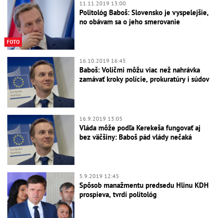
11.11.2019 13:00
Politológ Baboš: Slovensko je vyspelejšie,
no obávam sa o jeho smerovanie
FOTO
16.10.2019 16:45
Baboš: Voličmi môžu viac než nahrávka
zamávať kroky polície, prokuratúry i súdov
16.9.2019 13:05
Vláda môže podľa Kerekeša fungovať aj
bez väčšiny: Baboš pád vlády nečaká
5.9.2019 12:45
Spôsob manažmentu predsedu Hlinu KDH
prospieva, tvrdí politológ