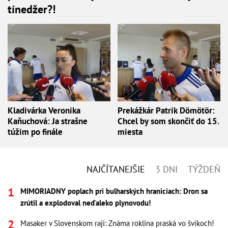
tínedžer?!
Kladivárka Veronika
Prekážkár Patrik Dömötör:
Kaňuchová: Ja strašne
Chcel by som skončiť do 15.
túžim po finále
miesta
NAJČÍTANEJŠIE
3 DNI
TÝŽDEŇ
MIMORIADNY poplach pri bulharských hraniciach: Dron sa
zrútil a explodoval neďaleko plynovodu!
Masaker v Slovenskom raji: Známa roklina praská vo švíkoch!