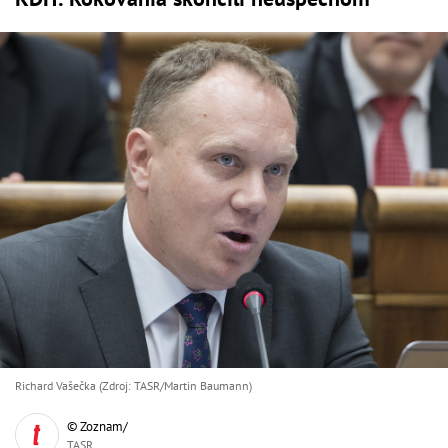
Richard Vašečka (Zdroj: TASR/Martin Baumann)
© Zoznam/
TASR