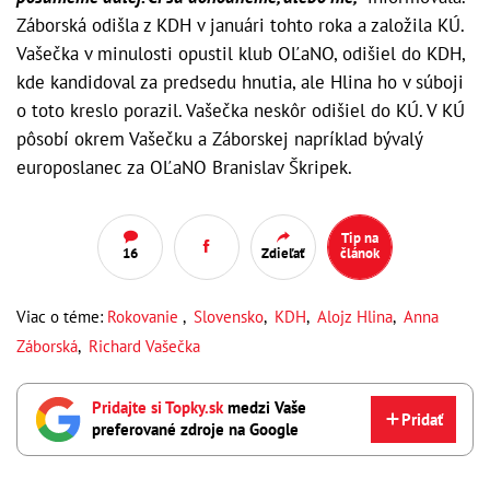
Záborská odišla z KDH v januári tohto roka a založila KÚ.
Vašečka v minulosti opustil klub OĽaNO, odišiel do KDH,
kde kandidoval za predsedu hnutia, ale Hlina ho v súboji
o toto kreslo porazil. Vašečka neskôr odišiel do KÚ. V KÚ
pôsobí okrem Vašečku a Záborskej napríklad bývalý
europoslanec za OĽaNO Branislav Škripek.
Tip na
16
Zdieľať
článok
Viac o téme:
Rokovanie
,
Slovensko
,
KDH
,
Alojz Hlina
,
Anna
Záborská
,
Richard Vašečka
Pridajte si Topky.sk
medzi Vaše
Pridať
preferované zdroje na Google