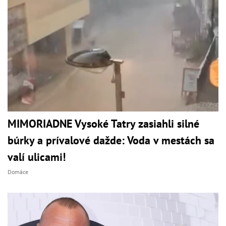
MIMORIADNE Vysoké Tatry zasiahli silné
búrky a prívalové dažde: Voda v mestách sa
valí ulicami!
Domáce