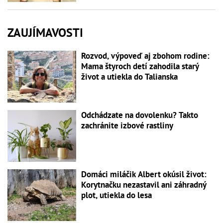
ZAUJÍMAVOSTI
Rozvod, výpoveď aj zbohom rodine:
Mama štyroch detí zahodila starý
život a utiekla do Talianska
Odchádzate na dovolenku? Takto
zachránite izbové rastliny
Domáci miláčik Albert okúsil život:
Korytnačku nezastavil ani záhradný
plot, utiekla do lesa