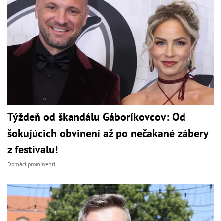
Týždeň od škandálu Gáboríkovcov: Od
šokujúcich obvinení až po nečakané zábery
z festivalu!
Domáci prominenti