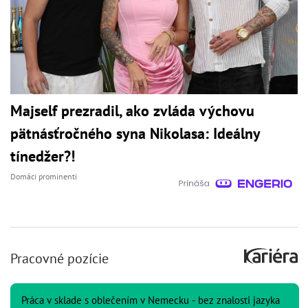
Majself prezradil, ako zvláda výchovu
pätnásťročného syna Nikolasa: Ideálny
tínedžer?!
Domáci prominenti
Pracovné pozície
Práca v sklade s oblečením v Nemecku - bez znalosti jazyka