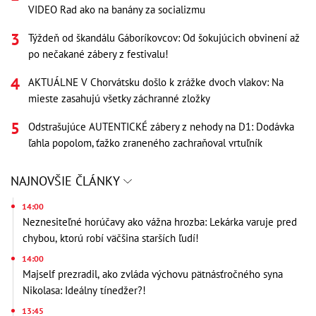
VIDEO Rad ako na banány za socializmu
Týždeň od škandálu Gáboríkovcov: Od šokujúcich obvinení až
po nečakané zábery z festivalu!
AKTUÁLNE V Chorvátsku došlo k zrážke dvoch vlakov: Na
mieste zasahujú všetky záchranné zložky
Odstrašujúce AUTENTICKÉ zábery z nehody na D1: Dodávka
ľahla popolom, ťažko zraneného zachraňoval vrtuľník
NAJNOVŠIE ČLÁNKY
14:00
Neznesiteľné horúčavy ako vážna hrozba: Lekárka varuje pred
chybou, ktorú robí väčšina starších ľudí!
14:00
Majself prezradil, ako zvláda výchovu pätnásťročného syna
Nikolasa: Ideálny tínedžer?!
13:45