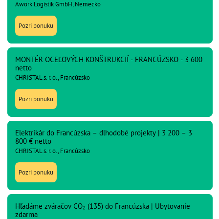
Awork Logistik GmbH, Nemecko
Pozri ponuku
MONTÉR OCEĽOVÝCH KONŠTRUKCIÍ - FRANCÚZSKO - 3 600
netto
CHRISTAL s. r. o., Francúzsko
Pozri ponuku
Elektrikár do Francúzska – dlhodobé projekty | 3 200 – 3
800 € netto
CHRISTAL s. r. o., Francúzsko
Pozri ponuku
Hľadáme zváračov CO₂ (135) do Francúzska | Ubytovanie
zdarma