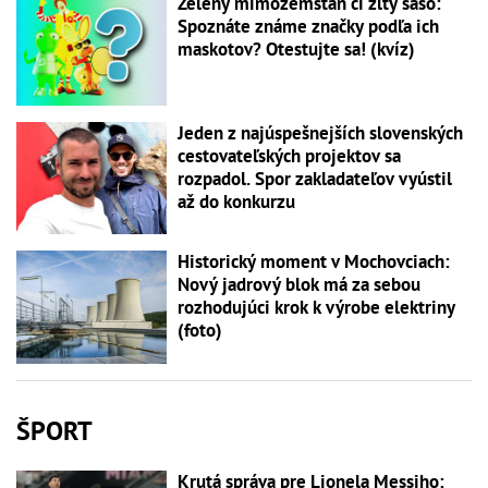
Zelený mimozemšťan či žltý šašo:
Spoznáte známe značky podľa ich
maskotov? Otestujte sa! (kvíz)
Jeden z najúspešnejších slovenských
cestovateľských projektov sa
rozpadol. Spor zakladateľov vyústil
až do konkurzu
Historický moment v Mochovciach:
Nový jadrový blok má za sebou
rozhodujúci krok k výrobe elektriny
(foto)
ŠPORT
Krutá správa pre Lionela Messiho: