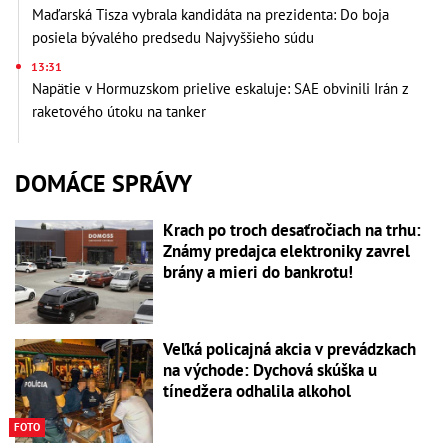
Maďarská Tisza vybrala kandidáta na prezidenta: Do boja
posiela bývalého predsedu Najvyššieho súdu
13:31
Napätie v Hormuzskom prielive eskaluje: SAE obvinili Irán z
raketového útoku na tanker
DOMÁCE SPRÁVY
Krach po troch desaťročiach na trhu:
Známy predajca elektroniky zavrel
brány a mieri do bankrotu!
Veľká policajná akcia v prevádzkach
na východe: Dychová skúška u
tínedžera odhalila alkohol
FOTO