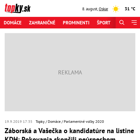
31 °C
8. august
,
Oskar
DOMÁCE
ZAHRANIČNÉ
PROMINENTI
ŠPORT
ZAUJÍMAV
19.9.2019 17:35
Topky
Domáce
Parlamentné voľby 2020
Záborská a Vašečka o kandidatúre na listine
KDH: Rokovania skončili neúspechom