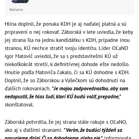
Reklama
Hlina doplnil, že ponuka KDH je aj naďalej platná a sú
pripravení o nej rokovať. Záborská v lete uviedla, že keby
jej strana šla na jednu kandidátku s KDH, prípadne inou
stranou, KÚ nechce stratiť svoju identitu. Líder OĽaNO
Igor Matovič uviedol, že sa s predstaviteľmi KÚ už
niekoľkokrát stretli, k definitívnej dohode ešte nedošlo.
Hnutie podľa Matoviča čakalo, či sa KÚ dohodne s KDH.
Doplnil, že so Záborskou a Vašečkom sú dohodnutí na
ďalších rokovaniach.
"Je mojou zodpovednosťou, aby som
nedopustil, že hlas ľudí, ktorí KÚ budú voliť, prepadne,"
skonštatoval.
Záborská potvrdila, že jej strana stále rokuje s OĽaNO,
ako aj s ďalšími stranami.
"Verím, že budúci týždeň sa
posunieme ďalej. Či sa dohodneme, alebo nie,"
informovala.