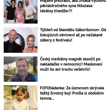
Majself prezradil, ako zvláda výchovu
pätnásťročného syna Nikolasa:
Ideálny tínedžer?!
Týždeň od škandálu Gáboríkovcov: Od
šokujúcich obvinení až po nečakané
zábery z festivalu!
Český mediálny magnát skončil po
nakladačke v nemocnici! Maskovaní
muži ho ani trochu nešetrili!
FOTOhádanka: Za úsmevom skrývala
ťažký životný boj! Prešla si obdobím
temna...