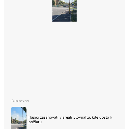
Hasiči zasahovali v areáli Slovnaftu, kde došlo k
požiaru