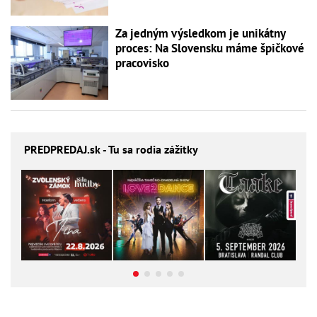
Za jedným výsledkom je unikátny
proces: Na Slovensku máme špičkové
pracovisko
PREDPREDAJ
.sk - Tu sa rodia zážitky