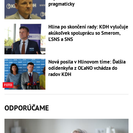
pragmaticky
Hlina po skončení rady: KDH vylučuje
akúkoľvek spoluprácu so Smerom,
ĽSNS a SNS
Nová posila v Hlinovom tíme: Ďalšia
odídenkyňa z OĽaNO vchádza do
radov KDH
FOTO
ODPORÚČAME