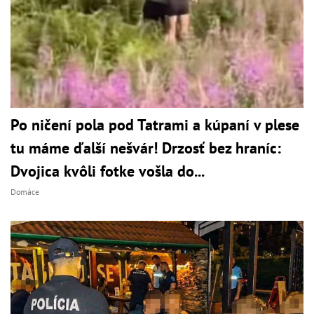
Po ničení pola pod Tatrami a kúpaní v plese
tu máme ďalší nešvár! Drzosť bez hraníc:
Dvojica kvôli fotke vošla do...
Domáce