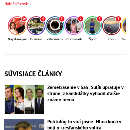
Nahlásiť chybu
16
4
3
1
7
3
Najčítanejšie
Domáce
Zahraničné
Prominenti
Šport
Krimi
Zaují
SÚVISIACE ČLÁNKY
Zemetrasenie v SaS: Sulík upratuje v
strane, z kandidátky vyhodil ďalšie
známe mená
Politológ to vidí jasne: Hlina koná v
boji o kresťanského voliča