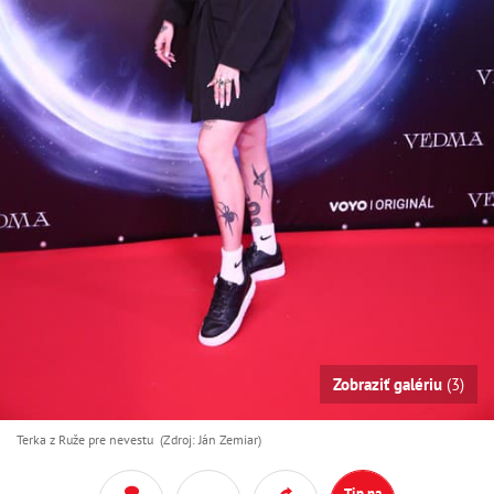
Zobraziť galériu
(3)
Terka z Ruže pre nevestu (Zdroj: Ján Zemiar)
Tip na