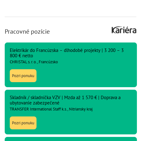
Pracovné pozície
Elektrikár do Francúzska – dlhodobé projekty | 3 200 – 3
800 € netto
CHRISTAL s. r. o., Francúzsko
Pozri ponuku
Skladník / skladníčka VZV | Mzda až 1 570 € | Doprava a
ubytovanie zabezpečené
TRANSFER International Staff k.s., Nitriansky kraj
Pozri ponuku