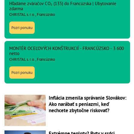
Hľadáme zváračov CO₂ (135) do Francúzska | Ubytovanie
zdarma
CHRISTAL s. r. o., Francúzsko
Pozri ponuku
MONTÉR OCEĽOVÝCH KONŠTRUKCIÍ - FRANCÚZSKO - 3 600
netto
CHRISTAL s. r. o., Francúzsko
Pozri ponuku
Inflácia zmenila správanie Slovákov:
Ako narábať s peniazmi, keď
nechcete zbytočne riskovať?
Extrémne teploty? Byty v srdci