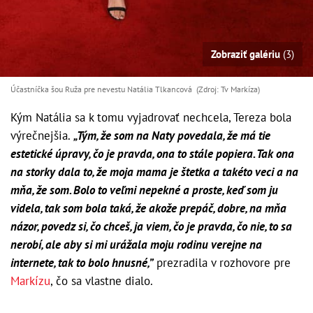
Zobraziť galériu
(3)
Účastníčka šou Ruža pre nevestu Natália Tlkancová (Zdroj: Tv Markíza)
Kým Natália sa k tomu vyjadrovať nechcela, Tereza bola
výrečnejšia.
„Tým, že som na Naty povedala, že má tie
estetické úpravy, čo je pravda, ona to stále popiera. Tak ona
na storky dala to, že moja mama je štetka a takéto veci a na
mňa, že som. Bolo to veľmi nepekné a proste, keď som ju
videla, tak som bola taká, že akože prepáč, dobre, na mňa
názor, povedz si, čo chceš, ja viem, čo je pravda, čo nie, to sa
nerobí, ale aby si mi urážala moju rodinu verejne na
internete, tak to bolo hnusné,”
prezradila v rozhovore pre
Markízu
, čo sa vlastne dialo.