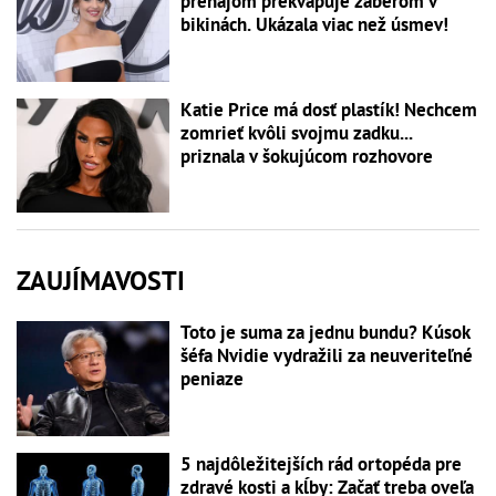
prenájom prekvapuje záberom v
bikinách. Ukázala viac než úsmev!
Katie Price má dosť plastík! Nechcem
zomrieť kvôli svojmu zadku...
priznala v šokujúcom rozhovore
ZAUJÍMAVOSTI
Toto je suma za jednu bundu? Kúsok
šéfa Nvidie vydražili za neuveriteľné
peniaze
5 najdôležitejších rád ortopéda pre
zdravé kosti a kĺby: Začať treba oveľa