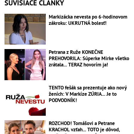
SÚVISIACE ČLÁNKY
Markizácka nevesta po 6-hodinovom
zákroku: UKRUTNÁ bolesť!
Petrana z Ruže KONEČNE
PREHOVORILA: Súperke Mirke všetko
zrátala... TERAZ hovorím ja!
TENTO fešák sa prezentuje ako nový
ženích: V Markíze ZÚRIA... Je to
PODVODNÍK!
ROZCHOD! Tomášovi a Petrane
KRACHOL vzťah... TOTO je dôvod,