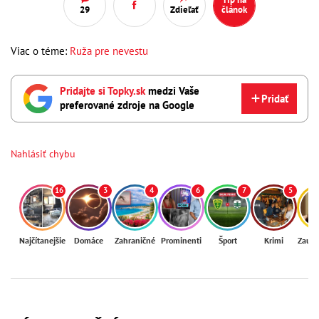
29
Zdieľať
článok
Viac o téme:
Ruža pre nevestu
Pridajte si Topky.sk
medzi Vaše
Pridať
preferované zdroje na Google
Nahlásiť chybu
16
3
4
6
7
5
Najčítanejšie
Domáce
Zahraničné
Prominenti
Šport
Krimi
Zaují