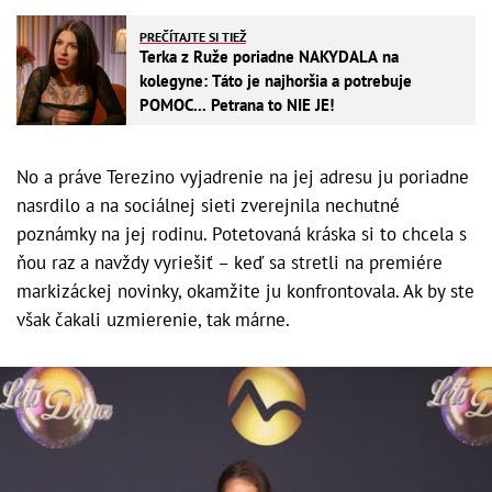
PREČÍTAJTE SI TIEŽ
Terka z Ruže poriadne NAKYDALA na
kolegyne: Táto je najhoršia a potrebuje
POMOC... Petrana to NIE JE!
No a práve Terezino vyjadrenie na jej adresu ju poriadne
nasrdilo a na sociálnej sieti zverejnila nechutné
poznámky na jej rodinu. Potetovaná kráska si to chcela s
ňou raz a navždy vyriešiť – keď sa stretli na premiére
markizáckej novinky, okamžite ju konfrontovala. Ak by ste
však čakali uzmierenie, tak márne.