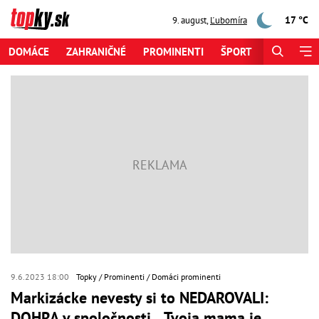
17 °C
9. august
,
Ľubomíra
DOMÁCE
ZAHRANIČNÉ
PROMINENTI
ŠPORT
ZAUJÍMAV
9.6.2023 18:00
Topky
Prominenti
Domáci prominenti
Markizácke nevesty si to NEDAROVALI:
DOHRA v spoločnosti... Tvoja mama je