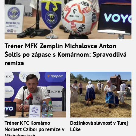
Tréner MFK Zemplín Michalovce Anton
Šoltis po zápase s Komárnom: Spravodlivá
remíza
Tréner KFC Komárno
Dožinková slávnosť v Turej
Norbert Czibor po remíze v
Lúke
Michalovciach