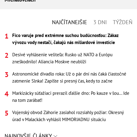
NAJČÍTANEJŠIE
3 DNI
TÝŽDEŇ
Fico varuje pred extrémne suchou budúcnosťou: Zákaz
vývozu vody nestačí, čakajú nás miliardové investície
Desivé vyhlásenie veliteľa: Rusko už NATO a Európu
zneškodnilo! Aliancia Moskve neublíži
Astronomické divadlo roka: Už o pár dní nás čaká čiastočné
zatmenie Slnka! Zapíšte si presný čas, kedy to začne
Markizácky súťažiaci prerazil ďalšie dno: Po kauze v šou... Ide
na tom zarábať!
Vojenský obvod Záhorie zasiahol rozsiahly požiar: Okresný
úrad v Malackách vyhlásil MIMORIADNU situáciu
NAJNOVŠIE ČLÁNKY