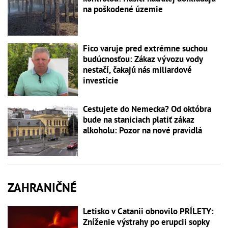
na poškodené územie
Fico varuje pred extrémne suchou
budúcnosťou: Zákaz vývozu vody
nestačí, čakajú nás miliardové
investície
Cestujete do Nemecka? Od októbra
bude na staniciach platiť zákaz
alkoholu: Pozor na nové pravidlá
ZAHRANIČNÉ
Letisko v Catanii obnovilo PRÍLETY:
Zníženie výstrahy po erupcii sopky