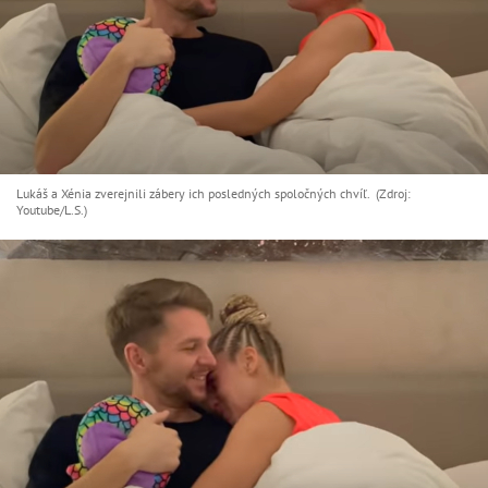
Lukáš a Xénia zverejnili zábery ich posledných spoločných chvíľ. (Zdroj:
Youtube/L.S.)