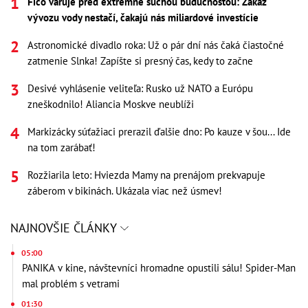
Fico varuje pred extrémne suchou budúcnosťou: Zákaz
vývozu vody nestačí, čakajú nás miliardové investície
Astronomické divadlo roka: Už o pár dní nás čaká čiastočné
zatmenie Slnka! Zapíšte si presný čas, kedy to začne
Desivé vyhlásenie veliteľa: Rusko už NATO a Európu
zneškodnilo! Aliancia Moskve neublíži
Markizácky súťažiaci prerazil ďalšie dno: Po kauze v šou... Ide
na tom zarábať!
Rozžiarila leto: Hviezda Mamy na prenájom prekvapuje
záberom v bikinách. Ukázala viac než úsmev!
NAJNOVŠIE ČLÁNKY
05:00
PANIKA v kine, návštevníci hromadne opustili sálu! Spider-Man
mal problém s vetrami
01:30