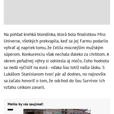
Na pohľad krehká blondínka, ktorá bola finalistkou Miss
Universe, všetkých prekvapila, keď sa jej Farmu podarilo
vyhrať aj napriek tomu, že čelila mocnejším mužským
súperom. Konkurenciu však nechala ďaleko za chrbtom. A
okrem peňažnej výhry si odniesla aj niečo, čoho hodnota
sa nedá vyčísliť na eurá - vďaka šou totiž našla lásku. S
Lukášom Stanislavom tvorí pár až dodnes, no najnovšie
sa začalo hovoriť o tom, že odchod do šou Survivor ich
vzťahu celkom zavaril.
Mohlo by vás zaujímať: