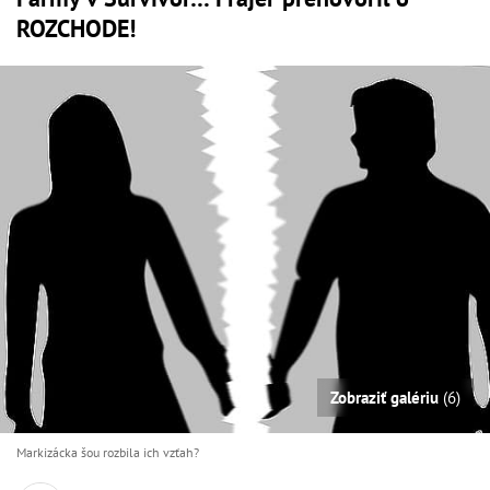
ROZCHODE!
Zobraziť galériu
(6)
Markizácka šou rozbila ich vzťah?