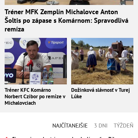
Tréner MFK Zemplín Michalovce Anton
Šoltis po zápase s Komárnom: Spravodlivá
remíza
Tréner KFC Komárno
Dožinková slávnosť v Turej
Norbert Czibor po remíze v
Lúke
Michalovciach
NAJČÍTANEJŠIE
3 DNI
TÝŽDEŇ