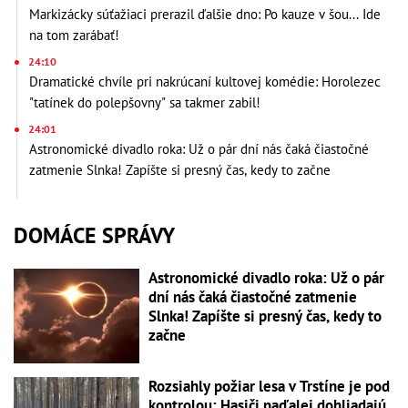
Markizácky súťažiaci prerazil ďalšie dno: Po kauze v šou... Ide
na tom zarábať!
24:10
Dramatické chvíle pri nakrúcaní kultovej komédie: Horolezec
"tatínek do polepšovny" sa takmer zabil!
24:01
Astronomické divadlo roka: Už o pár dní nás čaká čiastočné
zatmenie Slnka! Zapíšte si presný čas, kedy to začne
DOMÁCE SPRÁVY
Astronomické divadlo roka: Už o pár
dní nás čaká čiastočné zatmenie
Slnka! Zapíšte si presný čas, kedy to
začne
Rozsiahly požiar lesa v Trstíne je pod
kontrolou: Hasiči naďalej dohliadajú