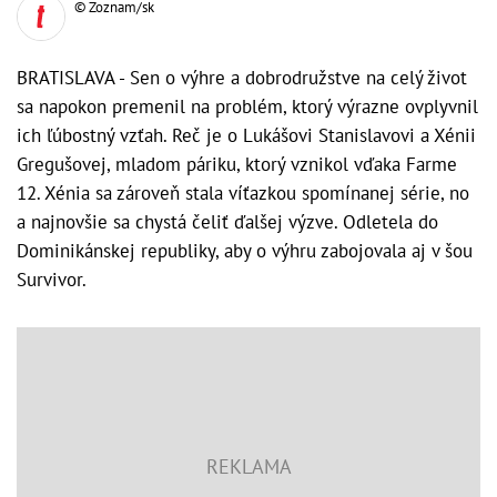
© Zoznam/sk
BRATISLAVA - Sen o výhre a dobrodružstve na celý život
sa napokon premenil na problém, ktorý výrazne ovplyvnil
ich ľúbostný vzťah. Reč je o Lukášovi Stanislavovi a Xénii
Gregušovej, mladom páriku, ktorý vznikol vďaka Farme
12. Xénia sa zároveň stala víťazkou spomínanej série, no
a najnovšie sa chystá čeliť ďalšej výzve. Odletela do
Dominikánskej republiky, aby o výhru zabojovala aj v šou
Survivor.