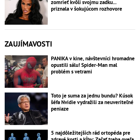
zomrieť kvôli svojmu zadku...
priznala v šokujúcom rozhovore
ZAUJÍMAVOSTI
PANIKA v kine, návštevníci hromadne
opustili sálu! Spider-Man mal
problém s vetrami
Toto je suma za jednu bundu? Kúsok
šéfa Nvidie vydražili za neuveriteľné
peniaze
5 najdôležitejších rád ortopéda pre
zdravé kosti a kĺby: Začať treba oveľa