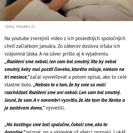
(Zdroj: Youtube/L.S.)
Na youtube zverejnil video z ich posledných spoločných
chvíľ začiatkom januára. Zo záberov doslova sršala ich
vzájomná láska. A na záver prišlo aj k vyjadreniu.
,,Rozídení sme neboli, len som bol smutný. Kto by nebol
smutný, keby mal pustiť človeka, ktorého miluje, niekam na
tri mesiace,”
začal vysvetľovať a potom opísal, ako to celé
vlastne bolo.
„Nebolo to o tom, že by sme sa mali
rozchádzať. Rozídení sme ani neboli. Len som bol smutný.
Jasné, že som. A v novembri vysvitlo, že ide tam iba Xenka a
ja zostávam doma,”
vysvetlil.
„Na kastingu sme boli spoločne, čakali sme, ako to
dopadne,”
priznal, no a výsledok už všetci poznajú. Lukáš