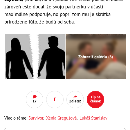
zároveň ešte dodal, že svoju partnerku v účasti
maximálne podporuje, no popri tom mu je skrátka
prirodzene ľúto, že budú od seba.
Zobraziť galériu
(6)
Tip na
17
Zdieľať
článok
Viac o téme:
Survivor
,
Xénia Gregušová
,
Lukáš Stanislav