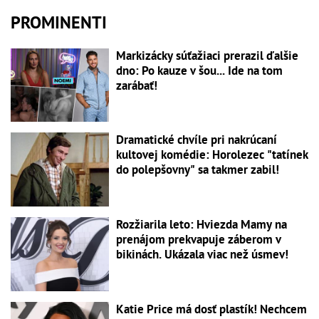
PROMINENTI
Markizácky súťažiaci prerazil ďalšie
dno: Po kauze v šou... Ide na tom
zarábať!
Dramatické chvíle pri nakrúcaní
kultovej komédie: Horolezec "tatínek
do polepšovny" sa takmer zabil!
Rozžiarila leto: Hviezda Mamy na
prenájom prekvapuje záberom v
bikinách. Ukázala viac než úsmev!
Katie Price má dosť plastík! Nechcem