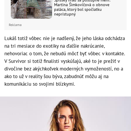
Martina Šimkovičová o obnove
paláca, ktorý bol spočiatku
neprístupný
Reklama
Lukáš totiž vôbec nie je nadšený, že jeho láska odchádza
na tri mesiace do exotiky na ďalšie nakrúcanie,
nehovoriac o tom, že nebudú môcť byť vôbec v kontakte.
V Survivor si totiž finalisti vyskúšajú, aké to je prežiť v
divočine bez akýchkoľvek moderných vymožeností, no a
ako to už v reality šou býva, zabudnúť môžu aj na
komunikáciu so svojimi blízkymi.