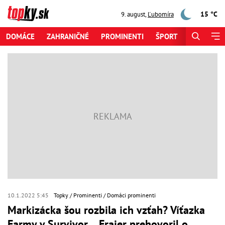
15 °C
9. august
,
Ľubomíra
DOMÁCE
ZAHRANIČNÉ
PROMINENTI
ŠPORT
ZAUJÍMAV
10.1.2022 5:45
Topky
Prominenti
Domáci prominenti
Markizácka šou rozbila ich vzťah? Víťazka
Farmy v Survivor… Frajer prehovoril o