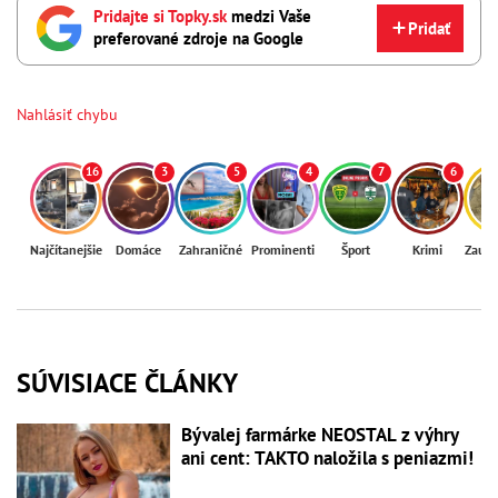
Pridajte si Topky.sk
medzi Vaše
Pridať
preferované zdroje na Google
Nahlásiť chybu
16
3
5
4
7
6
Najčítanejšie
Domáce
Zahraničné
Prominenti
Šport
Krimi
Zaují
SÚVISIACE ČLÁNKY
Bývalej farmárke NEOSTAL z výhry
ani cent: TAKTO naložila s peniazmi!