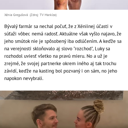
Xénia Gregušová (Zdroj: TV Markíza)
Bývalý farmár sa nechal počuť, že z Xéniinej účasti v
súťaži vôbec nemá radosť. Aktuálne však vyšlo najavo, že
jeho smútok nie je spôsobený iba odlúčením. A keďže sa
na verejnosti skloňovalo aj slovo "rozchod", Luky sa
rozhodol uviesť všetko na pravú mieru. No a už je
zrejmé, že svojej partnerke okrem iného aj tak trochu
závidí, keďže na kasting bol pozvaný i on sám, no jeho
napokon nevybrali.