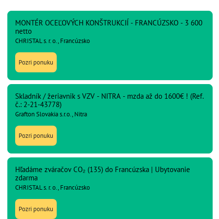
MONTÉR OCEĽOVÝCH KONŠTRUKCIÍ - FRANCÚZSKO - 3 600
netto
CHRISTAL s. r. o., Francúzsko
Pozri ponuku
Skladník / žeriavnik s VZV - NITRA - mzda až do 1600€ ! (Ref.
č.: 2-21-43778)
Grafton Slovakia s.r.o., Nitra
Pozri ponuku
Hľadáme zváračov CO₂ (135) do Francúzska | Ubytovanie
zdarma
CHRISTAL s. r. o., Francúzsko
Pozri ponuku