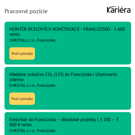
Pracovné pozície
MONTÉR OCEĽOVÝCH KONŠTRUKCIÍ - FRANCÚZSKO - 3 600
netto
CHRISTAL s. r. o., Francúzsko
Pozri ponuku
Hľadáme zváračov CO₂ (135) do Francúzska | Ubytovanie
zdarma
CHRISTAL s. r. o., Francúzsko
Pozri ponuku
Elektrikár do Francúzska – dlhodobé projekty | 3 200 – 3
800 € netto
CHRISTAL s. r. o., Francúzsko