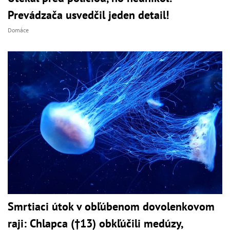
Prevádzača usvedčil jeden detail!
Domáce
Smrtiaci útok v obľúbenom dovolenkovom
raji: Chlapca (†13) obkľúčili medúzy,