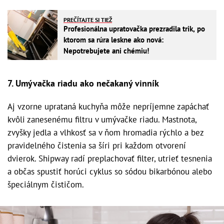
PREČÍTAJTE SI TIEŽ
Profesionálna upratovačka prezradila trik, po
ktorom sa rúra leskne ako nová:
Nepotrebujete ani chémiu!
7. Umývačka riadu ako nečakaný vinník
Aj vzorne uprataná kuchyňa môže nepríjemne zapáchať
kvôli zanesenému filtru v umývačke riadu. Mastnota,
zvyšky jedla a vlhkosť sa v ňom hromadia rýchlo a bez
pravidelného čistenia sa šíri pri každom otvorení
dvierok. Shipway radí preplachovať filter, utrieť tesnenia
a občas spustiť horúci cyklus so sódou bikarbónou alebo
špeciálnym čističom.