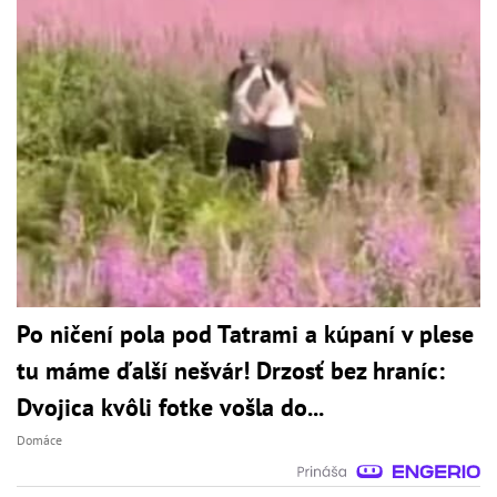
Po ničení pola pod Tatrami a kúpaní v plese
tu máme ďalší nešvár! Drzosť bez hraníc:
Dvojica kvôli fotke vošla do...
Domáce