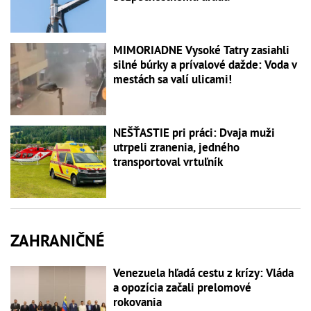
MIMORIADNE Vysoké Tatry zasiahli
silné búrky a prívalové dažde: Voda v
mestách sa valí ulicami!
NEŠŤASTIE pri práci: Dvaja muži
utrpeli zranenia, jedného
transportoval vrtuľník
ZAHRANIČNÉ
Venezuela hľadá cestu z krízy: Vláda
a opozícia začali prelomové
rokovania