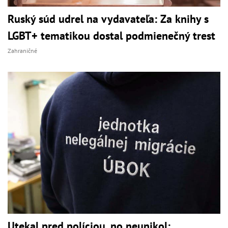
Ruský súd udrel na vydavateľa: Za knihy s
LGBT+ tematikou dostal podmienečný trest
Zahraničné
Utekal pred políciou, no neunikol: