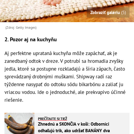
Zobraziť galériu
(5)
(Zdroj: Getty Images)
2. Pozor aj na kuchyňu
Aj perfektne uprataná kuchyňa môže zapáchať, ak je
zanedbaný odtok v dreze. V potrubí sa hromadia zvyšky
jedla, ktoré sa postupne rozkladajú a šíria zápach, často
sprevádzaný drobnými muškami. Shipway radí raz
týždenne nasypať do odtoku sódu bikarbónu a zaliať ju
vriacou vodou. Ide o jednoduché, ale prekvapivo účinné
riešenie.
PREČÍTAJTE SI TIEŽ
Zhnednú a SKONČIA v koši: Odborníci
odhaľujú trik, ako udržať BANÁNY dva