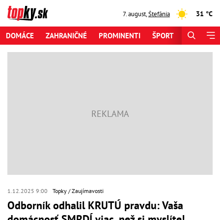
31 °C
7. august
,
Štefánia
DOMÁCE
ZAHRANIČNÉ
PROMINENTI
ŠPORT
ZAUJÍMAV
1.12.2025 9:00
Topky
Zaujímavosti
Odborník odhalil KRUTÚ pravdu: Vaša
domácnosť SMRDÍ viac, než si myslíte!