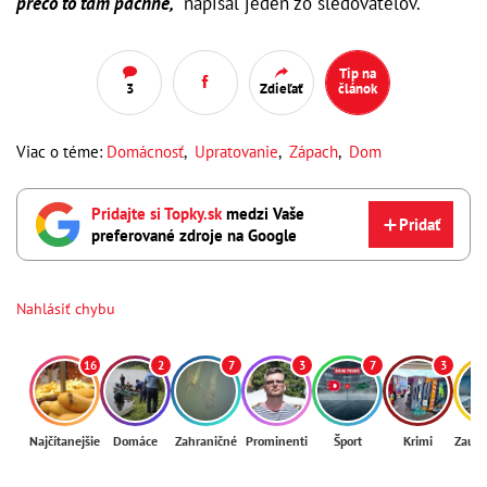
prečo to tam páchne,“
napísal jeden zo sledovateľov.
Tip na
3
Zdieľať
článok
Viac o téme:
Domácnosť
,
Upratovanie
,
Zápach
,
Dom
Pridajte si Topky.sk
medzi Vaše
Pridať
preferované zdroje na Google
Nahlásiť chybu
16
2
7
3
7
3
Najčítanejšie
Domáce
Zahraničné
Prominenti
Šport
Krimi
Zaují