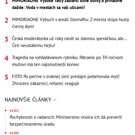
MIMORIADNE Vysoké Tatry zasiahli silné búrky a prívalové
dažde: Voda v mestách sa valí ulicami!
MIMORIADNE Výbuch v areáli Slovnaftu: Z miesta stúpa hustý
čierny dym!
Česká moderátorka už roky randí so slávnou speváčkou, ale...
Čelí neustálemu hejtu!
Tragédia na vyhľadávanom rybníku: Pátranie po 39-ročnom
mužovi má ten najsmutnejší koniec
FOTO Po pečive v známej sieti predajní pobehovala myš!
Zhrození zákazníci, reťazec reaguje
NAJNOVŠIE ČLÁNKY
16:02
Pochybnosti o radaroch: Ministerstvo vnútra ich dá preveriť
bezpečnostnému úradu
16:00