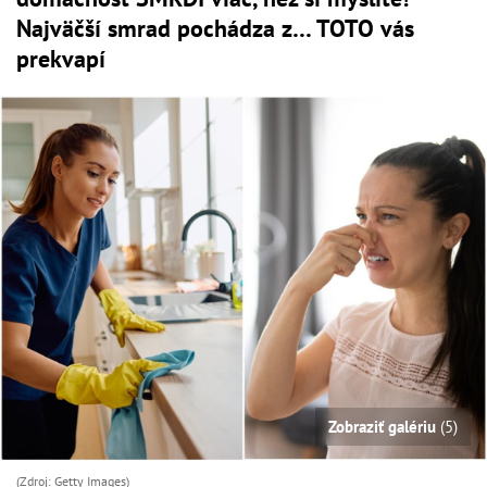
Najväčší smrad pochádza z… TOTO vás
prekvapí
Zobraziť galériu
(5)
(Zdroj: Getty Images)