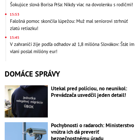
Šokujúce slová Borisa Prša: Nikdy viac na dovolenku s rodičmi!
15:53
Falošná pomoc skončila lúpežou: Muž mal seniorovi strhnúť
zlatú retiazku!
15:45
V zahraničí žije podľa odhadov až 1,8 milióna Slovákov: Štát im
vlani poslal milióny eur!
DOMÁCE SPRÁVY
Utekal pred políciou, no neunikol:
Prevádzača usvedčil jeden detail!
Pochybnosti o radaroch: Ministerstvo
vnútra ich dá preveriť
bezpečnostnému úradu