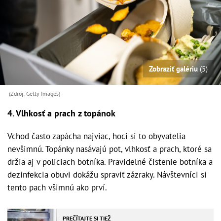
Zobraziť galériu
(5)
(Zdroj: Getty Images)
4. Vlhkosť a prach z topánok
Vchod často zapácha najviac, hoci si to obyvatelia
nevšimnú. Topánky nasávajú pot, vlhkosť a prach, ktoré sa
držia aj v policiach botníka. Pravidelné čistenie botníka a
dezinfekcia obuvi dokážu spraviť zázraky. Návštevníci si
tento pach všimnú ako prví.
PREČÍTAJTE SI TIEŽ