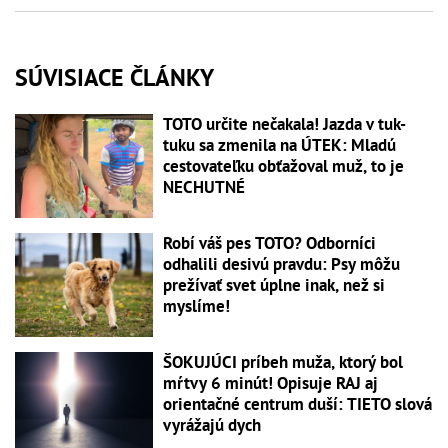
SÚVISIACE ČLÁNKY
TOTO určite nečakala! Jazda v tuk-
tuku sa zmenila na ÚTEK: Mladú
cestovateľku obťažoval muž, to je
NECHUTNÉ
Robí váš pes TOTO? Odborníci
odhalili desivú pravdu: Psy môžu
prežívať svet úplne inak, než si
myslíme!
ŠOKUJÚCI príbeh muža, ktorý bol
mŕtvy 6 minút! Opisuje RAJ aj
orientačné centrum duší: TIETO slová
vyrážajú dych