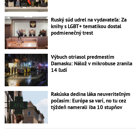
Ruský súd udrel na vydavateľa: Za
knihy s LGBT+ tematikou dostal
podmienečný trest
Výbuch otriasol predmestím
Damasku: Nálož v mikrobuse zranila
14 ľudí
Rakúska dedina láka neuveriteľným
počasím: Európa sa varí, no tu cez
týždeň namerali iba 10 stupňov