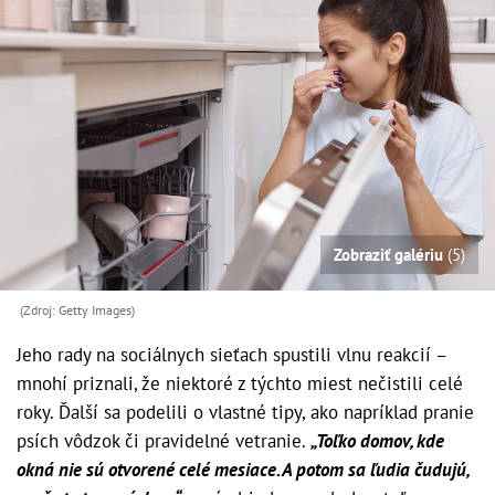
Zobraziť galériu
(5)
(Zdroj: Getty Images)
Jeho rady na sociálnych sieťach spustili vlnu reakcií –
mnohí priznali, že niektoré z týchto miest nečistili celé
roky. Ďalší sa podelili o vlastné tipy, ako napríklad pranie
psích vôdzok či pravidelné vetranie.
„Toľko domov, kde
okná nie sú otvorené celé mesiace. A potom sa ľudia čudujú,