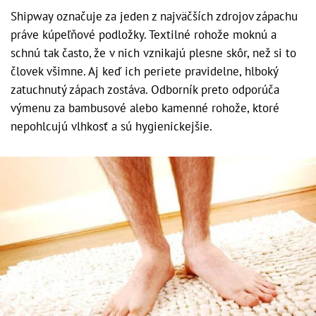
Shipway označuje za jeden z najväčších zdrojov zápachu
práve kúpeľňové podložky. Textilné rohože moknú a
schnú tak často, že v nich vznikajú plesne skôr, než si to
človek všimne. Aj keď ich periete pravidelne, hlboký
zatuchnutý zápach zostáva. Odborník preto odporúča
výmenu za bambusové alebo kamenné rohože, ktoré
nepohlcujú vlhkosť a sú hygienickejšie.