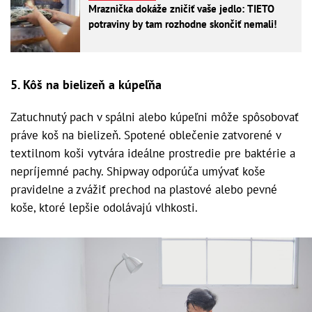
Mraznička dokáže zničiť vaše jedlo: TIETO
potraviny by tam rozhodne skončiť nemali!
5. Kôš na bielizeň a kúpeľňa
Zatuchnutý pach v spálni alebo kúpeľni môže spôsobovať
práve koš na bielizeň. Spotené oblečenie zatvorené v
textilnom koši vytvára ideálne prostredie pre baktérie a
nepríjemné pachy. Shipway odporúča umývať koše
pravidelne a zvážiť prechod na plastové alebo pevné
koše, ktoré lepšie odolávajú vlhkosti.