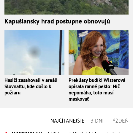
Kapušiansky hrad postupne obnovujú
Hasiči zasahovali v areáli
Prekliaty budík! Wisterová
Slovnaftu, kde došlo k
opísala ranné peklo: Nič
požiaru
nepomáha, toto musí
maskovať
NAJČÍTANEJŠIE
3 DNI
TÝŽDEŇ