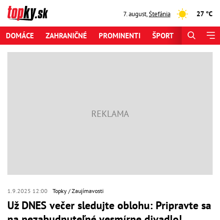
27 °C
7. august
,
Štefánia
DOMÁCE
ZAHRANIČNÉ
PROMINENTI
ŠPORT
ZAUJÍMAV
1.9.2025 12:00
Topky
Zaujímavosti
Už DNES večer sledujte oblohu: Pripravte sa
na nezabudnuteľné vesmírne divadlo!