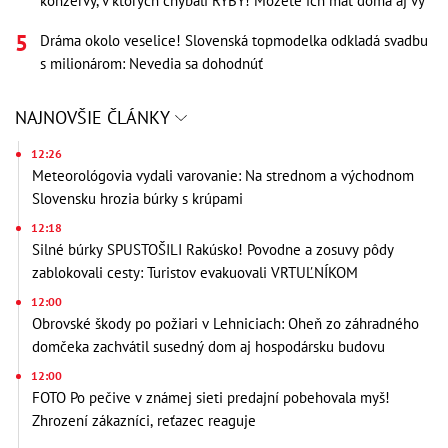
konzervy, v ktorých chýbali RYBY! Môžete ich mať doma aj vy
Dráma okolo veselice! Slovenská topmodelka odkladá svadbu
s milionárom: Nevedia sa dohodnúť
NAJNOVŠIE ČLÁNKY
12:26
Meteorológovia vydali varovanie: Na strednom a východnom
Slovensku hrozia búrky s krúpami
12:18
Silné búrky SPUSTOŠILI Rakúsko! Povodne a zosuvy pôdy
zablokovali cesty: Turistov evakuovali VRTUĽNÍKOM
12:00
Obrovské škody po požiari v Lehniciach: Oheň zo záhradného
domčeka zachvátil susedný dom aj hospodársku budovu
12:00
FOTO Po pečive v známej sieti predajní pobehovala myš!
Zhrození zákazníci, reťazec reaguje