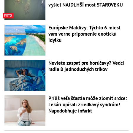
vyšiel NAJDLHŠÍ most STAROVEKU
FOTO
Európske Maldivy: Týchto 6 miest
vám verne pripomenie exotickú
idylku
Neviete zaspať pre horúčavy? Vedci
radia 8 jednoduchých trikov
Príliš veľa šťastia môže zlomiť srdce:
Lekári opísali zriedkavý syndróm!
Napodobňuje infarkt