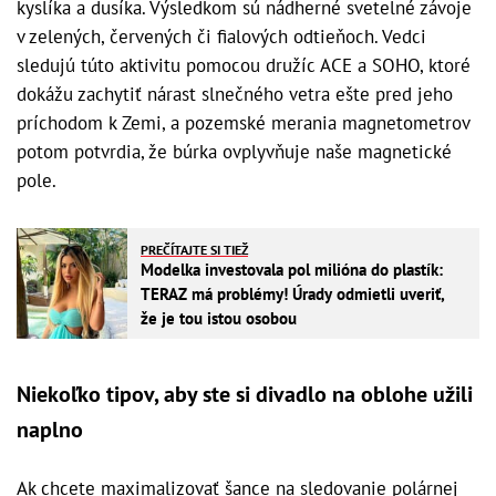
kyslíka a dusíka. Výsledkom sú nádherné svetelné závoje
v zelených, červených či fialových odtieňoch. Vedci
sledujú túto aktivitu pomocou družíc ACE a SOHO, ktoré
dokážu zachytiť nárast slnečného vetra ešte pred jeho
príchodom k Zemi, a pozemské merania magnetometrov
potom potvrdia, že búrka ovplyvňuje naše magnetické
pole.
PREČÍTAJTE SI TIEŽ
Modelka investovala pol milióna do plastík:
TERAZ má problémy! Úrady odmietli uveriť,
že je tou istou osobou
Niekoľko tipov, aby ste si divadlo na oblohe užili
naplno
Ak chcete maximalizovať šance na sledovanie polárnej