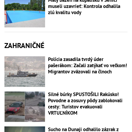
museli uzavrieť: Kontrola odhalila
zlú kvalitu vody
ZAHRANIČNÉ
Polícia zasadila tvrdý úder
pašerákom: Začali zatýkať vo veľkom!
Migrantov zväzovali na člnoch
Silné búrky SPUSTOŠILI Rakúsko!
Povodne a zosuvy pôdy zablokovali
cesty: Turistov evakuovali
VRTUĽNÍKOM
Sucho na Dunaji odhalilo zázrak z