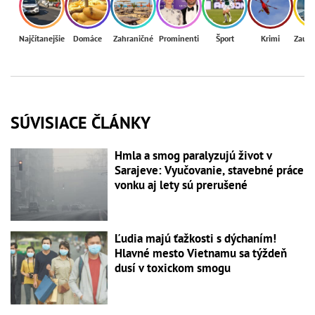
Najčítanejšie
Domáce
Zahraničné
Prominenti
Šport
Krimi
Zaují
SÚVISIACE ČLÁNKY
Hmla a smog paralyzujú život v
Sarajeve: Vyučovanie, stavebné práce
vonku aj lety sú prerušené
Ľudia majú ťažkosti s dýchaním!
Hlavné mesto Vietnamu sa týždeň
dusí v toxickom smogu