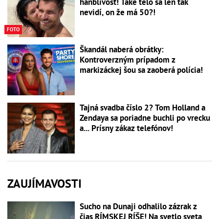
hanblivosť! Také telo sa len tak
nevidí, on že má 50?!
FOTO
Škandál naberá obrátky:
Kontroverzným prípadom z
markizáckej šou sa zaoberá polícia!
Tajná svadba číslo 2? Tom Holland a
Zendaya sa poriadne buchli po vrecku
a... Prísny zákaz telefónov!
ZAUJÍMAVOSTI
Sucho na Dunaji odhalilo zázrak z
čias RÍMSKEJ RÍŠE! Na svetlo sveta