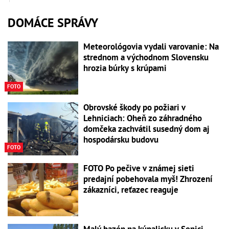
DOMÁCE SPRÁVY
Meteorológovia vydali varovanie: Na
strednom a východnom Slovensku
hrozia búrky s krúpami
FOTO
Obrovské škody po požiari v
Lehniciach: Oheň zo záhradného
domčeka zachvátil susedný dom aj
hospodársku budovu
FOTO
FOTO Po pečive v známej sieti
predajní pobehovala myš! Zhrození
zákazníci, reťazec reaguje
Malý bazén na kúpalisku v Senici