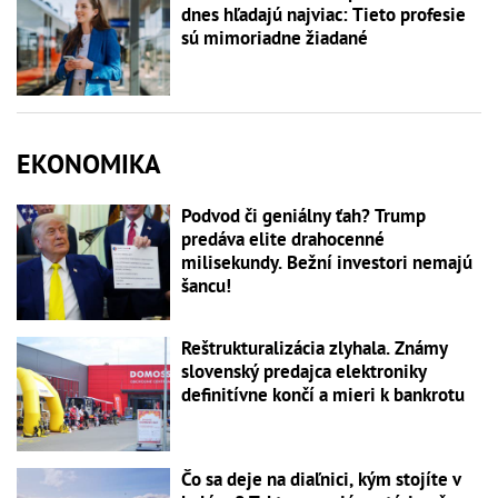
dnes hľadajú najviac: Tieto profesie
sú mimoriadne žiadané
EKONOMIKA
Podvod či geniálny ťah? Trump
predáva elite drahocenné
milisekundy. Bežní investori nemajú
šancu!
Reštrukturalizácia zlyhala. Známy
slovenský predajca elektroniky
definitívne končí a mieri k bankrotu
Čo sa deje na diaľnici, kým stojíte v