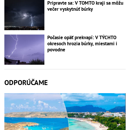
Pripravte sa: V TOMTO kraji sa môžu
večer vyskytnúť búrky
Počasie opäť prekvapí: V TÝCHTO
okresoch hrozia búrky, miestami i
povodne
ODPORÚČAME