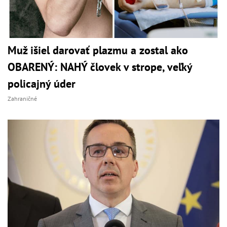
Muž išiel darovať plazmu a zostal ako
OBARENÝ: NAHÝ človek v strope, veľký
policajný úder
Zahraničné