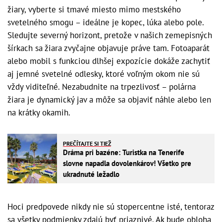
žiary, vyberte si tmavé miesto mimo mestského
svetelného smogu – ideálne je kopec, lúka alebo pole.
Sledujte severný horizont, pretože v našich zemepisných
šírkach sa žiara zvyčajne objavuje práve tam. Fotoaparát
alebo mobil s funkciou dlhšej expozície dokáže zachytiť
aj jemné svetelné odlesky, ktoré voľným okom nie sú
vždy viditeľné. Nezabudnite na trpezlivosť – polárna
žiara je dynamický jav a môže sa objaviť náhle alebo len
na krátky okamih.
PREČÍTAJTE SI TIEŽ
Dráma pri bazéne: Turistka na Tenerife
slovne napadla dovolenkárov! Všetko pre
ukradnuté ležadlo
Hoci predpovede nikdy nie sú stopercentne isté, tentoraz
sa všetky podmienky zdajú byť priaznivé. Ak bude obloha