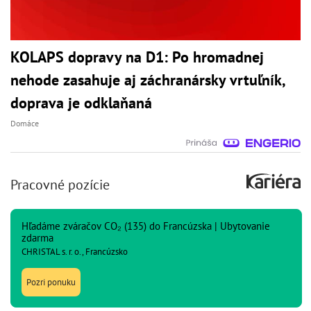
KOLAPS dopravy na D1: Po hromadnej
nehode zasahuje aj záchranársky vrtuľník,
doprava je odklaňaná
Domáce
Pracovné pozície
Hľadáme zváračov CO₂ (135) do Francúzska | Ubytovanie
zdarma
CHRISTAL s. r. o., Francúzsko
Pozri ponuku