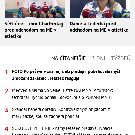
Šéftréner Libor Charfreitag
Daniela Ledecká pred
pred odchodom na ME v
odchodom na ME v atletike
atletike
NAJČÍTANEJŠIE
3 DNI
TÝŽDEŇ
FOTO Po pečive v známej sieti predajní pobehovala myš!
Zhrození zákazníci, reťazec reaguje
Medvedia šelma vo Veľkej Fatre NAHÁŇALA turistov:
Ochranári rýchlo odhalili dôvod, prišlo POKARHANIE!
Škandál naberá obrátky: Kontroverzným prípadom z
markizáckej šou sa zaoberá polícia!
ŠOKUJÚCE ZISTENIE Známy reťazec predával rybacie