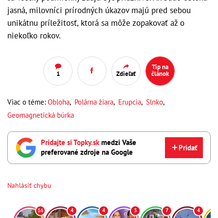
jasná, milovníci prírodných úkazov majú pred sebou
unikátnu príležitosť, ktorá sa môže zopakovať až o
niekoľko rokov.
Tip na
1
Zdieľať
článok
Viac o téme:
Obloha
,
Polárna žiara
,
Erupcia
,
Slnko
,
Geomagnetická búrka
Pridajte si Topky.sk
medzi Vaše
Pridať
preferované zdroje na Google
Nahlásiť chybu
16
4
4
3
7
4