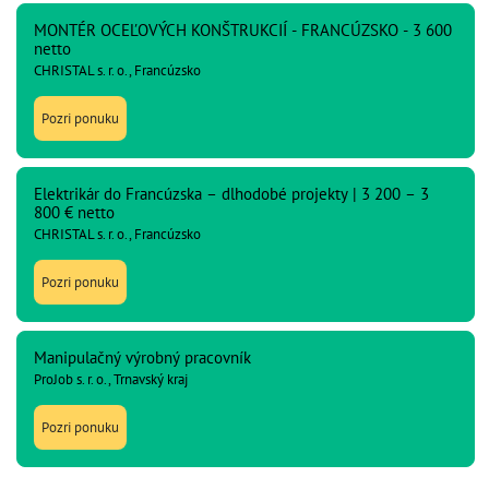
MONTÉR OCEĽOVÝCH KONŠTRUKCIÍ - FRANCÚZSKO - 3 600
netto
CHRISTAL s. r. o., Francúzsko
Pozri ponuku
Elektrikár do Francúzska – dlhodobé projekty | 3 200 – 3
800 € netto
CHRISTAL s. r. o., Francúzsko
Pozri ponuku
Manipulačný výrobný pracovník
ProJob s. r. o., Trnavský kraj
Pozri ponuku