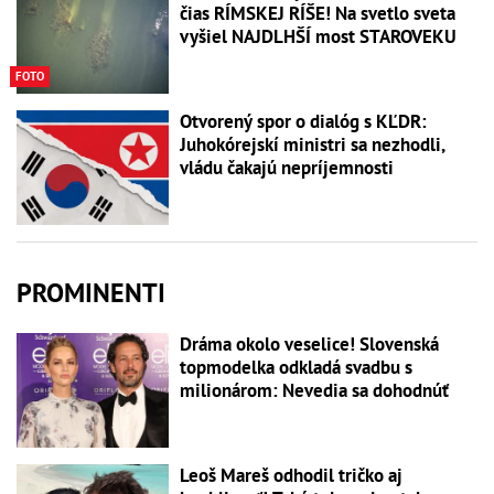
čias RÍMSKEJ RÍŠE! Na svetlo sveta
vyšiel NAJDLHŠÍ most STAROVEKU
FOTO
Otvorený spor o dialóg s KĽDR:
Juhokórejskí ministri sa nezhodli,
vládu čakajú nepríjemnosti
PROMINENTI
Dráma okolo veselice! Slovenská
topmodelka odkladá svadbu s
milionárom: Nevedia sa dohodnúť
Leoš Mareš odhodil tričko aj