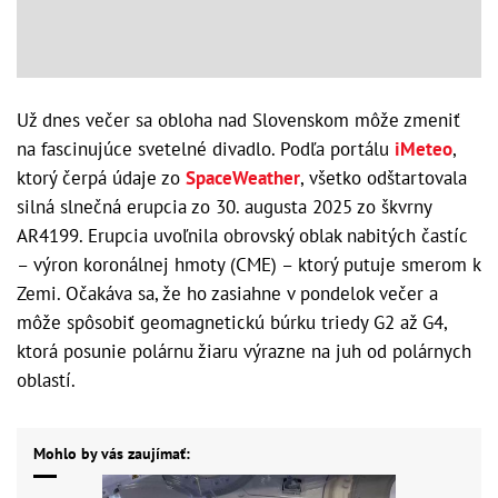
Už dnes večer sa obloha nad Slovenskom môže zmeniť
na fascinujúce svetelné divadlo. Podľa portálu
iMeteo
,
ktorý čerpá údaje zo
SpaceWeather
, všetko odštartovala
silná slnečná erupcia zo 30. augusta 2025 zo škvrny
AR4199. Erupcia uvoľnila obrovský oblak nabitých častíc
– výron koronálnej hmoty (CME) – ktorý putuje smerom k
Zemi. Očakáva sa, že ho zasiahne v pondelok večer a
môže spôsobiť geomagnetickú búrku triedy G2 až G4,
ktorá posunie polárnu žiaru výrazne na juh od polárnych
oblastí.
Mohlo by vás zaujímať: