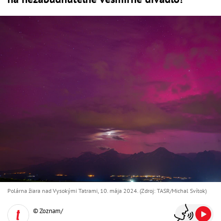
Polárna žiara nad Vysokými Tatrami, 10. mája 2024. (Zdroj: TASR/Michal Svítok)
© Zoznam/