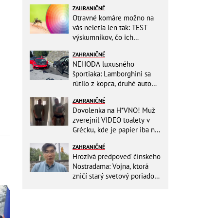
ZAHRANIČNÉ
Otravné komáre možno na
vás neletia len tak: TEST
výskumníkov, čo ich
priťahujú najviac?
ZAHRANIČNÉ
NEHODA luxusného
športiaka: Lamborghini sa
rútilo z kopca, druhé auto
dopadlo po čelnej zrážke
ZAHRANIČNÉ
horšie
Dovolenka na H*VNO! Muž
zverejnil VIDEO toalety v
Grécku, kde je papier iba na
OKRASU: Utrieť sa musíte ísť
ZAHRANIČNÉ
do kuchyne
Hrozivá predpoveď čínskeho
Nostradama: Vojna, ktorá
zničí starý svetový poriadok!
Už sa viackrát nemýlil