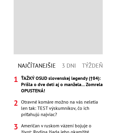
NAJČÍTANEJŠIE
3 DNI
TÝŽDEŇ
ŤAŽKÝ OSUD slovenskej legendy (†84):
Prišla o dve deti aj o manžela... Zomrela
OPUSTENÁ!
Otravné komáre možno na vás neletia
len tak: TEST výskumníkov, čo ich
priťahujú najviac?
Američan v ruskom väzení bojuje o
život: Rodina žiada jeho okamžité