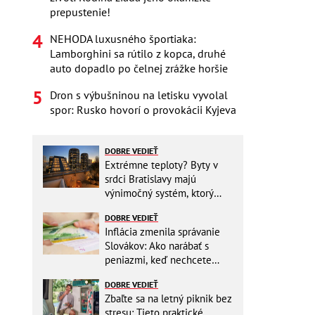
prepustenie!
NEHODA luxusného športiaka:
Lamborghini sa rútilo z kopca, druhé
auto dopadlo po čelnej zrážke horšie
Dron s výbušninou na letisku vyvolal
spor: Rusko hovorí o provokácii Kyjeva
DOBRE VEDIEŤ
Extrémne teploty? Byty v
srdci Bratislavy majú
výnimočný systém, ktorý
ešte aj šetrí náklady
DOBRE VEDIEŤ
Inflácia zmenila správanie
Slovákov: Ako narábať s
peniazmi, keď nechcete
zbytočne riskovať?
DOBRE VEDIEŤ
Zbaľte sa na letný piknik bez
stresu: Tieto praktické