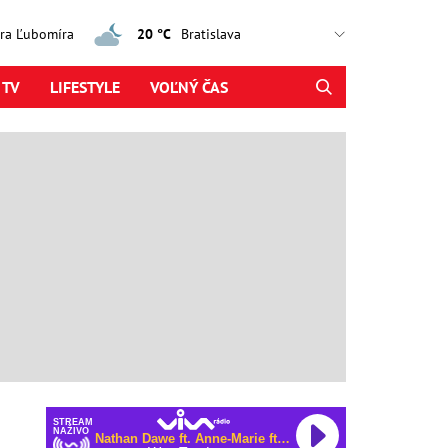
jtra Ľubomíra
20 °C
 TV
LIFESTYLE
VOĽNÝ ČAS
STREAM
NAŽIVO
Nathan Dawe ft. Anne-Marie ft. MoStack