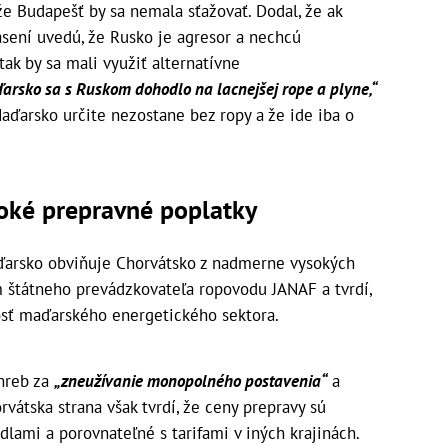
že Budapešť by sa nemala sťažovať. Dodal, že ak
sení uvedú, že Rusko je agresor a nechcú
ak by sa mali využiť alternatívne
arsko sa s Ruskom dohodlo na lacnejšej rope a plyne,“
aďarsko určite nezostane bez ropy a že ide iba o
soké prepravné poplatky
ďarsko obviňuje Chorvátsko z nadmerne vysokých
m štátneho prevádzkovateľa ropovodu JANAF a tvrdí,
sť maďarského energetického sektora.
hreb za
„zneužívanie monopolného postavenia“
a
vátska strana však tvrdí, že ceny prepravy sú
dlami a porovnateľné s tarifami v iných krajinách.