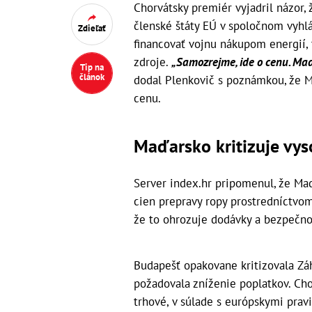
Chorvátsky premiér vyjadril názor, 
členské štáty EÚ v spoločnom vyhlá
Zdieľať
financovať vojnu nákupom energií, t
zdroje.
„Samozrejme, ide o cenu. Maď
Tip na
článok
dodal Plenkovič s poznámkou, že M
cenu.
Maďarsko kritizuje vy
Server index.hr pripomenul, že Ma
cien prepravy ropy prostredníctvo
že to ohrozuje dodávky a bezpečno
Budapešť opakovane kritizovala Zá
požadovala zníženie poplatkov. Chor
trhové, v súlade s európskymi pravi