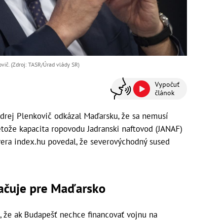
vič. (Zdroj: TASR/Úrad vlády SR)
Vypočuť
článok
rej Plenkovič odkázal Maďarsku, že sa nemusí
etože kapacita ropovodu Jadranski naftovod (JANAF)
vera index.hu povedal, že severovýchodný sused
ačuje pre Maďarsko
l, že ak Budapešť nechce financovať vojnu na