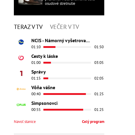
osudové stretnutie
TERAZ V TV
VEČER V TV
NCIS - Námorný vyšetrovací úrad
01:10
01:50
Cesty k láske
01:00
03:05
Správy
01:15
02:05
Vôňa vášne
00:40
01:25
Simpsonovci
00:55
01:25
Navoľ stanice
Celý program