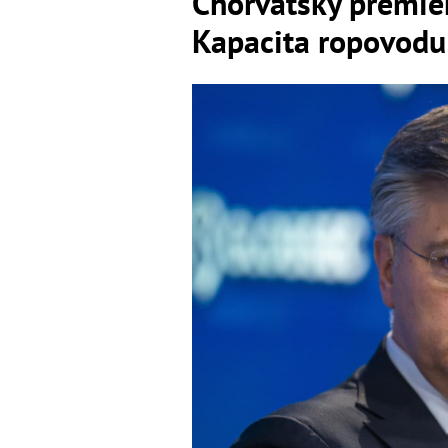
Chorvátsky premié
Kapacita ropovodu