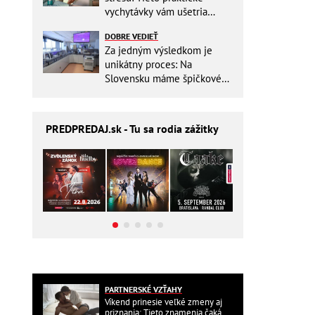
vychytávky vám ušetria
miesto v batohu!
DOBRE VEDIEŤ
Za jedným výsledkom je
unikátny proces: Na
Slovensku máme špičkové
pracovisko
PREDPREDAJ
.sk - Tu sa rodia zážitky
PARTNERSKÉ VZŤAHY
Víkend prinesie veľké zmeny aj
priznania: Tieto znamenia čaká