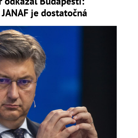
r odkázal Budapešti:
 JANAF je dostatočná