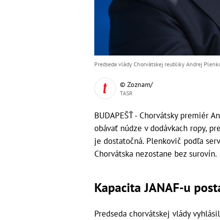
Predseda vlády Chorvátskej reubliky Andrej Plenko
© Zoznam/
TASR
BUDAPEŠŤ - Chorvátsky premiér And
obávať núdze v dodávkach ropy, pr
je dostatočná. Plenkovič podľa ser
Chorvátska nezostane bez surovín.
Kapacita JANAF-u post
Predseda chorvátskej vlády vyhlási