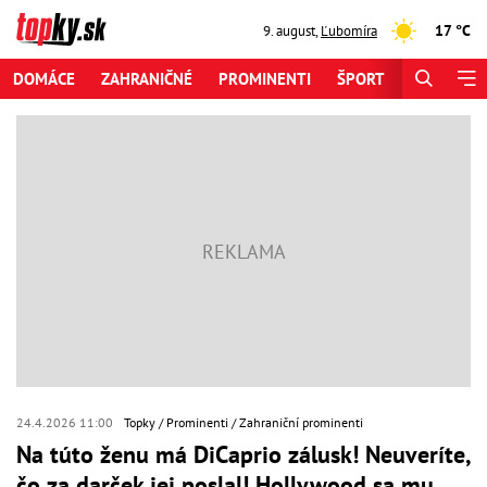
17 °C
9. august
,
Ľubomíra
DOMÁCE
ZAHRANIČNÉ
PROMINENTI
ŠPORT
ZAUJÍMAV
24.4.2026 11:00
Topky
Prominenti
Zahraniční prominenti
Na túto ženu má DiCaprio zálusk! Neuveríte,
čo za darček jej poslal! Hollywood sa mu