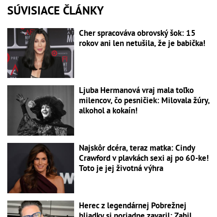
SÚVISIACE ČLÁNKY
Cher spracováva obrovský šok: 15
rokov ani len netušila, že je babička!
Ljuba Hermanová vraj mala toľko
milencov, čo pesničiek: Milovala žúry,
alkohol a kokaín!
Najskôr dcéra, teraz matka: Cindy
Crawford v plavkách sexi aj po 60-ke!
Toto je jej životná výhra
Herec z legendárnej Pobrežnej
hliadky si poriadne zavaril: Zabil