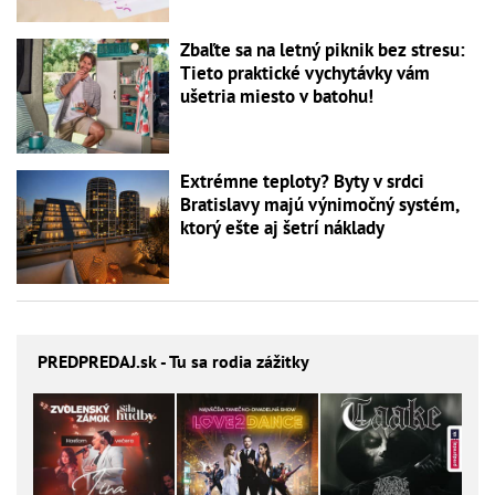
Zbaľte sa na letný piknik bez stresu:
Tieto praktické vychytávky vám
ušetria miesto v batohu!
Extrémne teploty? Byty v srdci
Bratislavy majú výnimočný systém,
ktorý ešte aj šetrí náklady
PREDPREDAJ
.sk - Tu sa rodia zážitky