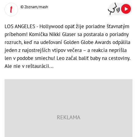
© Zoznam/mash
LOS ANGELES - Hollywood opäť žije poriadne šťavnatým
príbehom! Komička Nikki Glaser sa postarala o poriadny
rozruch, keď na udeľovaní Golden Globe Awards odpálila
jeden z najostrejších vtipov večera – a reakcia neprišla
len v podobe smiechu! Leo začal baliť baby na cestoviny.
Ale nie v reštaurácii...