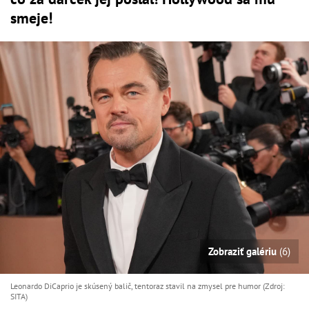
smeje!
Zobraziť galériu
(6)
Leonardo DiCaprio je skúsený balič, tentoraz stavil na zmysel pre humor (Zdroj:
SITA)