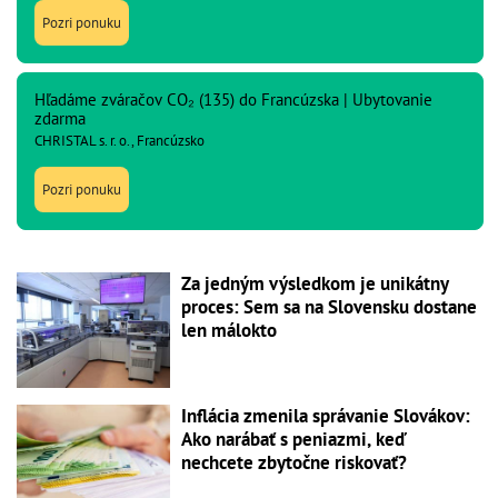
Pozri ponuku
Hľadáme zváračov CO₂ (135) do Francúzska | Ubytovanie
zdarma
CHRISTAL s. r. o., Francúzsko
Pozri ponuku
Za jedným výsledkom je unikátny
proces: Sem sa na Slovensku dostane
len málokto
Inflácia zmenila správanie Slovákov:
Ako narábať s peniazmi, keď
nechcete zbytočne riskovať?