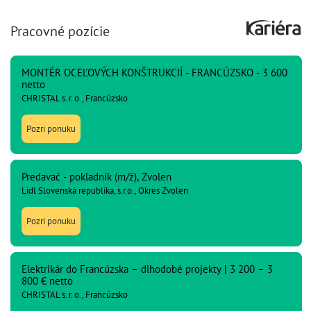
Pracovné pozície
MONTÉR OCEĽOVÝCH KONŠTRUKCIÍ - FRANCÚZSKO - 3 600
netto
CHRISTAL s. r. o., Francúzsko
Pozri ponuku
Predavač - pokladník (m/ž), Zvolen
Lidl Slovenská republika, s.r.o., Okres Zvolen
Pozri ponuku
Elektrikár do Francúzska – dlhodobé projekty | 3 200 – 3
800 € netto
CHRISTAL s. r. o., Francúzsko