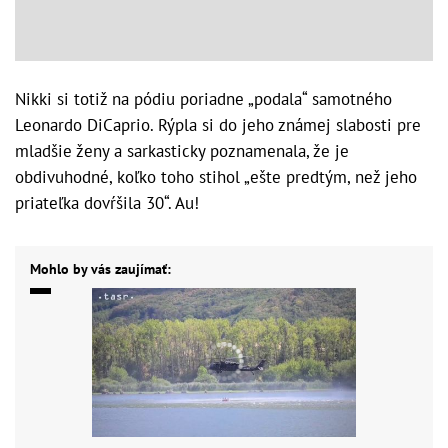
Nikki si totiž na pódiu poriadne „podala“ samotného
Leonardo DiCaprio. Rýpla si do jeho známej slabosti pre
mladšie ženy a sarkasticky poznamenala, že je
obdivuhodné, koľko toho stihol „ešte predtým, než jeho
priateľka dovŕšila 30“. Au!
Mohlo by vás zaujímať: