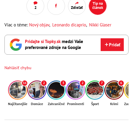
Tip na
2
Zdieľať
článok
Viac o téme:
Nový objav
,
Leonardo dicaprio
,
Nikki Glaser
Pridajte si Topky.sk
medzi Vaše
Pridať
preferované zdroje na Google
Nahlásiť chybu
16
2
3
2
7
6
Najčítanejšie
Domáce
Zahraničné
Prominenti
Šport
Krimi
Zaují