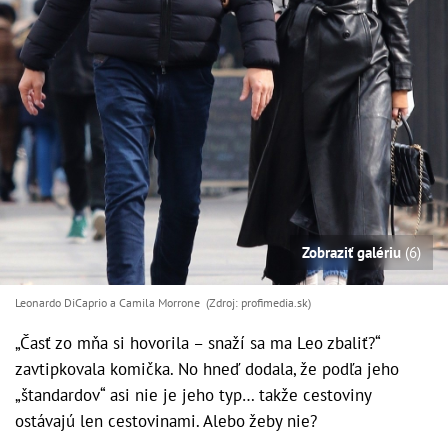
Zobraziť galériu
(6)
Leonardo DiCaprio a Camila Morrone (Zdroj: profimedia.sk)
„Časť zo mňa si hovorila – snaží sa ma Leo zbaliť?“
zavtipkovala komička. No hneď dodala, že podľa jeho
„štandardov“ asi nie je jeho typ… takže cestoviny
ostávajú len cestovinami. Alebo žeby nie?