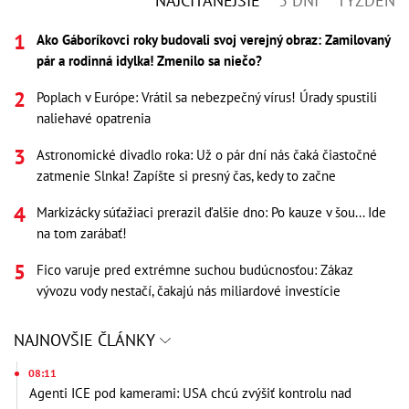
NAJČÍTANEJŠIE
3 DNI
TÝŽDEŇ
Ako Gáboríkovci roky budovali svoj verejný obraz: Zamilovaný
pár a rodinná idylka! Zmenilo sa niečo?
Poplach v Európe: Vrátil sa nebezpečný vírus! Úrady spustili
naliehavé opatrenia
Astronomické divadlo roka: Už o pár dní nás čaká čiastočné
zatmenie Slnka! Zapíšte si presný čas, kedy to začne
Markizácky súťažiaci prerazil ďalšie dno: Po kauze v šou... Ide
na tom zarábať!
Fico varuje pred extrémne suchou budúcnosťou: Zákaz
vývozu vody nestačí, čakajú nás miliardové investície
NAJNOVŠIE ČLÁNKY
08:11
Agenti ICE pod kamerami: USA chcú zvýšiť kontrolu nad