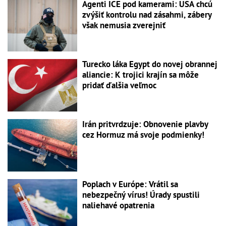
Agenti ICE pod kamerami: USA chcú
zvýšiť kontrolu nad zásahmi, zábery
však nemusia zverejniť
Turecko láka Egypt do novej obrannej
aliancie: K trojici krajín sa môže
pridať ďalšia veľmoc
Irán pritvrdzuje: Obnovenie plavby
cez Hormuz má svoje podmienky!
Poplach v Európe: Vrátil sa
nebezpečný vírus! Úrady spustili
naliehavé opatrenia