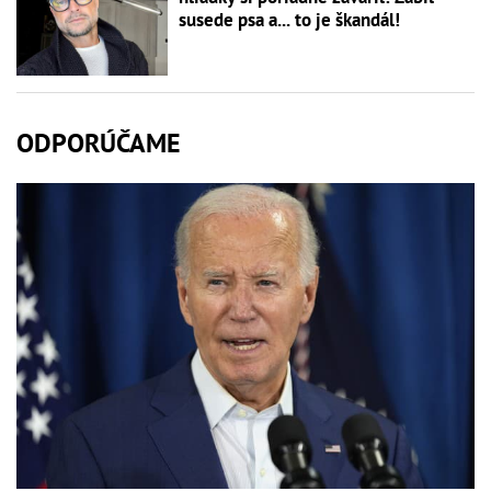
susede psa a... to je škandál!
ODPORÚČAME