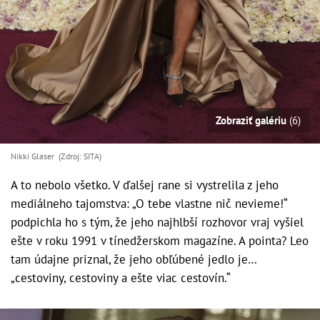
Zobraziť galériu
(6)
Nikki Glaser (Zdroj: SITA)
A to nebolo všetko. V ďalšej rane si vystrelila z jeho
mediálneho tajomstva: „O tebe vlastne nič nevieme!“
podpichla ho s tým, že jeho najhlbší rozhovor vraj vyšiel
ešte v roku 1991 v tínedžerskom magazíne. A pointa? Leo
tam údajne priznal, že jeho obľúbené jedlo je…
„cestoviny, cestoviny a ešte viac cestovín.“