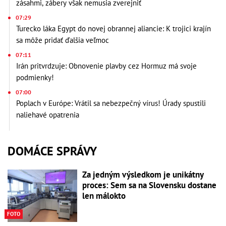
zásahmi, zábery však nemusia zverejniť
07:29
Turecko láka Egypt do novej obrannej aliancie: K trojici krajín
sa môže pridať ďalšia veľmoc
07:11
Irán pritvrdzuje: Obnovenie plavby cez Hormuz má svoje
podmienky!
07:00
Poplach v Európe: Vrátil sa nebezpečný vírus! Úrady spustili
naliehavé opatrenia
DOMÁCE SPRÁVY
Za jedným výsledkom je unikátny
proces: Sem sa na Slovensku dostane
len málokto
FOTO