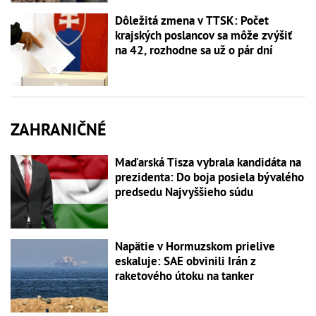
Dôležitá zmena v TTSK: Počet
krajských poslancov sa môže zvýšiť
na 42, rozhodne sa už o pár dní
ZAHRANIČNÉ
Maďarská Tisza vybrala kandidáta na
prezidenta: Do boja posiela bývalého
predsedu Najvyššieho súdu
Napätie v Hormuzskom prielive
eskaluje: SAE obvinili Irán z
raketového útoku na tanker