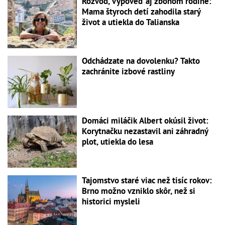
Rozvod, výpoveď aj zbohom rodine:
Mama štyroch detí zahodila starý
život a utiekla do Talianska
Odchádzate na dovolenku? Takto
zachránite izbové rastliny
Domáci miláčik Albert okúsil život:
Korytnačku nezastavil ani záhradný
plot, utiekla do lesa
Tajomstvo staré viac než tisíc rokov:
Brno možno vzniklo skôr, než si
historici mysleli