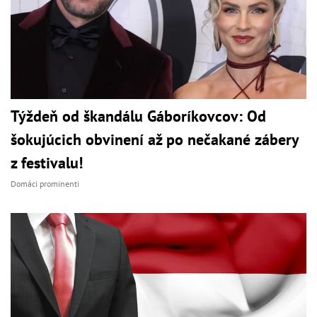
Týždeň od škandálu Gáboríkovcov: Od
šokujúcich obvinení až po nečakané zábery
z festivalu!
Domáci prominenti