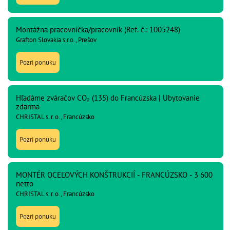
Montážna pracovníčka/pracovník (Ref. č.: 1005248)
Grafton Slovakia s.r.o., Prešov
Pozri ponuku
Hľadáme zváračov CO₂ (135) do Francúzska | Ubytovanie
zdarma
CHRISTAL s. r. o., Francúzsko
Pozri ponuku
MONTÉR OCEĽOVÝCH KONŠTRUKCIÍ - FRANCÚZSKO - 3 600
netto
CHRISTAL s. r. o., Francúzsko
Pozri ponuku