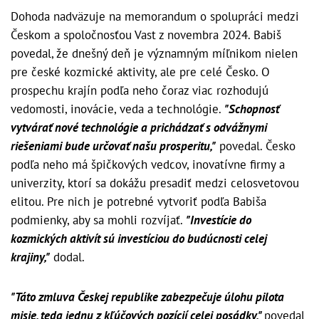
Dohoda nadväzuje na memorandum o spolupráci medzi
Českom a spoločnosťou Vast z novembra 2024. Babiš
povedal, že dnešný deň je významným míľnikom nielen
pre české kozmické aktivity, ale pre celé Česko. O
prospechu krajín podľa neho čoraz viac rozhodujú
vedomosti, inovácie, veda a technológie.
"Schopnosť
vytvárať nové technológie a prichádzať s odvážnymi
riešeniami bude určovať našu prosperitu,"
povedal. Česko
podľa neho má špičkových vedcov, inovatívne firmy a
univerzity, ktorí sa dokážu presadiť medzi celosvetovou
elitou. Pre nich je potrebné vytvoriť podľa Babiša
podmienky, aby sa mohli rozvíjať.
"Investície do
kozmických aktivít sú investíciou do budúcnosti celej
krajiny,"
dodal.
"Táto zmluva Českej republike zabezpečuje úlohu pilota
misie, teda jednu z kľúčových pozícií celej posádky,"
povedal