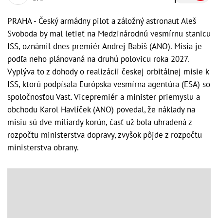
PRAHA - Český armádny pilot a záložný astronaut Aleš
Svoboda by mal letieť na Medzinárodnú vesmírnu stanicu
ISS, oznámil dnes premiér Andrej Babiš (ANO). Misia je
podľa neho plánovaná na druhú polovicu roka 2027.
Vyplýva to z dohody o realizácii českej orbitálnej misie k
ISS, ktorú podpísala Európska vesmírna agentúra (ESA) so
spoločnosťou Vast. Vicepremiér a minister priemyslu a
obchodu Karol Havlíček (ANO) povedal, že náklady na
misiu sú dve miliardy korún, časť už bola uhradená z
rozpočtu ministerstva dopravy, zvyšok pôjde z rozpočtu
ministerstva obrany.