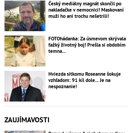
Český mediálny magnát skončil po
nakladačke v nemocnici! Maskovaní
muži ho ani trochu nešetrili!
FOTOhádanka: Za úsmevom skrývala
ťažký životný boj! Prešla si obdobím
temna...
Hviezda sitkomu Roseanne šokuje
vzhľadom: 91 kíl dole... Je na
nespoznanie!
ZAUJÍMAVOSTI