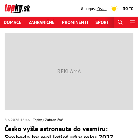
30 °C
8. august
,
Oskar
DOMÁCE
ZAHRANIČNÉ
PROMINENTI
ŠPORT
ZAUJÍMAV
8.6.2026 16:46
Topky
Zahraničné
Česko vyšle astronauta do vesmíru:
Svoboda by mal letieť už v roku 2027