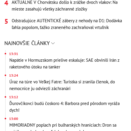
AKTUÁLNE V Chorvátsku došlo k zrážke dvoch vlakov: Na
mieste zasahujú všetky záchranné zložky
Odstrašujúce AUTENTICKÉ zábery z nehody na D1: Dodávka
ľahla popolom, ťažko zraneného zachraňoval vrtuľník
NAJNOVŠIE ČLÁNKY
13:31
Napätie v Hormuzskom prielive eskaluje: SAE obvinili Irán z
raketového útoku na tanker
13:24
Úraz na túre vo Veľkej Fatre: Turistka si zranila členok, do
nemocnice ju odviezli záchranári
13:12
Ďurovčíkovci budú čoskoro 4: Barbora pred pôrodom vyráža
dych!
13:00
MIMORIADNY poplach pri bulharských hraniciach: Dron sa