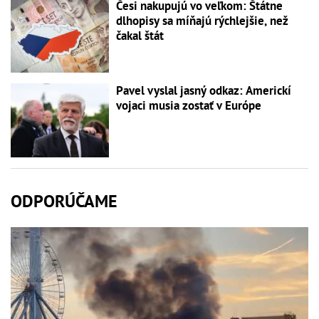
Česi nakupujú vo veľkom: Štátne
dlhopisy sa míňajú rýchlejšie, než
čakal štát
Pavel vyslal jasný odkaz: Americkí
vojaci musia zostať v Európe
ODPORÚČAME