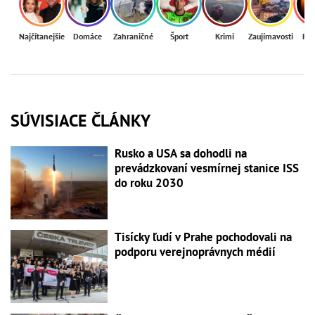
Najčítanejšie
Domáce
Zahraničné
Šport
Krimi
Zaujímavosti
Reg
SÚVISIACE ČLÁNKY
Rusko a USA sa dohodli na
prevádzkovaní vesmírnej stanice ISS
do roku 2030
Tisícky ľudí v Prahe pochodovali na
podporu verejnoprávnych médií