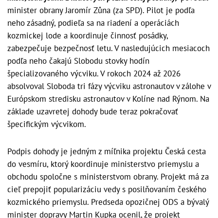
minister obrany Jaromír Zůna (za SPD). Pilot je podľa
neho zásadný, podieľa sa na riadení a operáciách
kozmickej lode a koordinuje činnosť posádky,
zabezpečuje bezpečnosť letu. V nasledujúcich mesiacoch
podľa neho čakajú Slobodu stovky hodín
špecializovaného výcviku. V rokoch 2024 až 2026
absolvoval Sloboda tri fázy výcviku astronautov v zálohe v
Európskom stredisku astronautov v Kolíne nad Rýnom. Na
základe uzavretej dohody bude teraz pokračovať
špecifickým výcvikom.
Podpis dohody je jedným z míľnika projektu Česká cesta
do vesmíru, ktorý koordinuje ministerstvo priemyslu a
obchodu spoločne s ministerstvom obrany. Projekt má za
cieľ prepojiť popularizáciu vedy s posilňovaním českého
kozmického priemyslu. Predseda opozičnej ODS a bývalý
minister dopravy Martin Kupka ocenil, že projekt