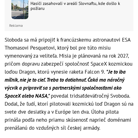
Hasiči zasahovali v areáli Slovnaftu, kde došlo k
požiaru
Reklama
Sloboda sa má pripojiť k francúzskemu astronautovi ESA
Thomasovi Pesquetovi, ktorý bol pre túto misiu
vymenovaný za veliteľa. Misia je plánovaná na rok 2027,
pričom dopravu zabezpečí spoločnosť SpaceX kozmickou
loďou Dragon, ktorú vynesie raketa Falcon 9.
"Je to iba
míľnik, nie je to cieľ. Treba to dotiahnuť. Čaká ma náročný
výcvik a pripraviť sa s partnerskými spoločnosťami ako
SpaceX alebo NASA,"
povedal tridsaťdeväťročný Svoboda.
Dodal, že ľudí, ktorí pilotovali kozmickú loď Dragon sú na
svete dve desiatky a v Európe len dva. Úloha pilota
prináša podľa neho priamu skúsenosť naprieč doménami
prenášanú do vzdušných síl českej armády.