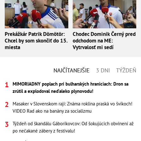
Prekážkár Patrik Dömötör:
Chodec Dominik Černý pred
Chcel by som skončiť do 15.
odchodom na ME:
miesta
Vytrvalosť mi sedí
NAJČÍTANEJŠIE
3 DNI
TÝŽDEŇ
MIMORIADNY poplach pri bulharských hraniciach: Dron sa
zrútil a explodoval neďaleko plynovodu!
Masaker v Slovenskom raji: Známa roklina praská vo švíkoch!
VIDEO Rad ako na banány za socializmu
Týždeň od škandálu Gáboríkovcov: Od šokujúcich obvinení až
po nečakané zábery z festivalu!