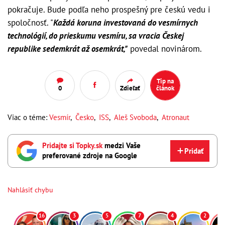
pokračuje. Bude podľa neho prospešný pre českú vedu i
spoločnosť. "
Každá koruna investovaná do vesmírnych
technológií, do prieskumu vesmíru, sa vracia Českej
republike sedemkrát až osemkrát,"
povedal novinárom.
Tip na
0
Zdieľať
článok
Viac o téme:
Vesmír
,
Česko
,
ISS
,
Aleš Svoboda
,
Atronaut
Pridajte si Topky.sk
medzi Vaše
Pridať
preferované zdroje na Google
Nahlásiť chybu
16
3
5
7
4
2