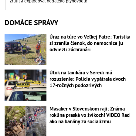
zrútil a explodoval neďaleko plynovodu!
DOMÁCE SPRÁVY
Úraz na túre vo Veľkej Fatre: Turistka
si zranila členok, do nemocnice ju
odviezli záchranári
Útok na taxikára v Seredi má
rozuzlenie: Polícia vypátrala dvoch
17-ročných podozrivých
Masaker v Slovenskom raji: Známa
roklina praská vo švíkoch! VIDEO Rad
ako na banány za socializmu