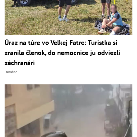
Úraz na túre vo Veľkej Fatre: Turistka si
zranila členok, do nemocnice ju odviezli
záchranári
Domáce