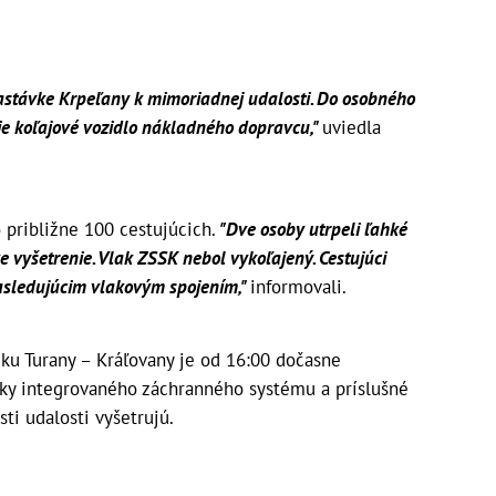
zastávke Krpeľany k mimoriadnej udalosti. Do osobného
e koľajové vozidlo nákladného dopravcu,"
uviedla
o približne 100 cestujúcich.
"Dve osoby utrpeli ľahké
e vyšetrenie. Vlak ZSSK nebol vykoľajený. Cestujúci
asledujúcim vlakovým spojením,"
informovali.
eku Turany – Kráľovany je od 16:00 dočasne
žky integrovaného záchranného systému a príslušné
sti udalosti vyšetrujú.