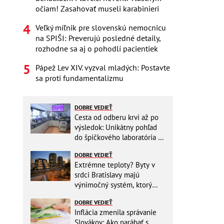
očiam! Zasahovať museli karabinieri
Veľký míľnik pre slovenskú nemocnicu
na SPIŠI: Preverujú posledné detaily,
rozhodne sa aj o pohodlí pacientiek
Pápež Lev XIV. vyzval mladých: Postavte
sa proti fundamentalizmu
DOBRE VEDIEŤ
Cesta od odberu krvi až po
výsledok: Unikátny pohľad
do špičkového laboratória na
Slovensku
DOBRE VEDIEŤ
Extrémne teploty? Byty v
srdci Bratislavy majú
výnimočný systém, ktorý
ešte aj šetrí náklady
DOBRE VEDIEŤ
Inflácia zmenila správanie
Slovákov: Ako narábať s