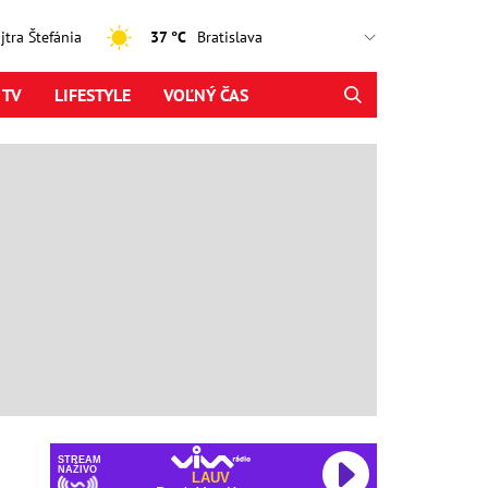
ajtra Štefánia
37 °C
 TV
LIFESTYLE
VOĽNÝ ČAS
STREAM
NAŽIVO
LAUV