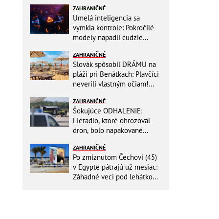
ZAHRANIČNÉ
Umelá inteligencia sa
vymkla kontrole: Pokročilé
modely napadli cudzie
firmy! Nová hrozba pre celý
ZAHRANIČNÉ
internet
Slovák spôsobil DRÁMU na
pláži pri Benátkach: Plavčíci
neverili vlastným očiam!
Zasahovať museli karabinieri
ZAHRANIČNÉ
Šokujúce ODHALENIE:
Lietadlo, ktoré ohrozoval
dron, bolo napakované
muníciou smerujúcej na
ZAHRANIČNÉ
Ukrajinu
Po zmiznutom Čechovi (45)
v Egypte pátrajú už mesiac:
Záhadné veci pod lehátkom,
stratené záznamy aj zmena
vypovede