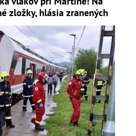
 vlakov pri Martine! Na
é zložky, hlásia zranených