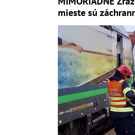
MIMORIADNE Zrážka
mieste sú záchrann