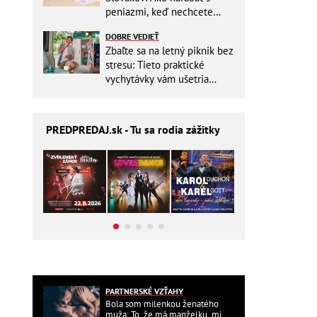
peniazmi, keď nechcete
zbytočne riskovať?
DOBRE VEDIEŤ
Zbaľte sa na letný piknik bez
stresu: Tieto praktické
vychytávky vám ušetria
miesto v batohu!
PREDPREDAJ
.sk - Tu sa rodia zážitky
PARTNERSKÉ VZŤAHY
Bola som milenkou ženatého
muža: To, že má manželku, mi