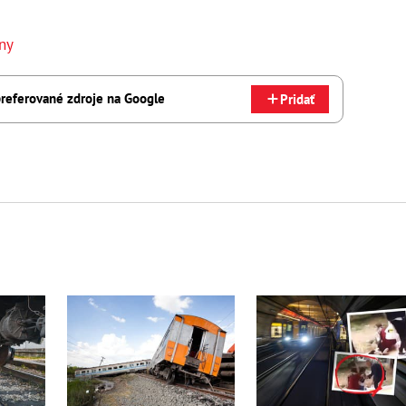
ny
referované zdroje na Google
Pridať