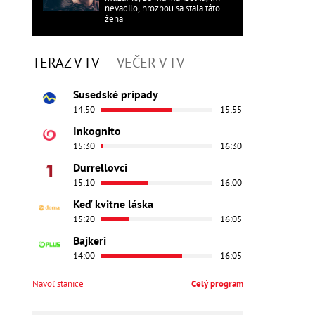
nevadilo, hrozbou sa stala táto
žena
TERAZ V TV
VEČER V TV
Susedské prípady
14:50
15:55
Inkognito
15:30
16:30
Durrellovci
15:10
16:00
Keď kvitne láska
15:20
16:05
Bajkeri
14:00
16:05
Navoľ stanice
Celý program