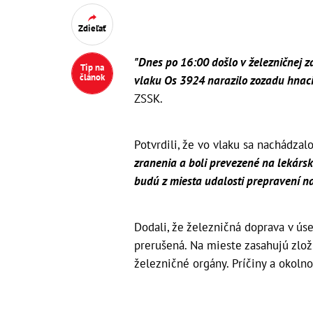
Zdieľať
"Dnes po 16:00 došlo v železničnej 
Tip na
článok
vlaku Os 3924 narazilo zozadu hnaci
ZSSK.
Potvrdili, že vo vlaku sa nachádzal
zranenia a boli prevezené na lekársk
budú z miesta udalosti prepravení n
Dodali, že železničná doprava v ús
prerušená. Na mieste zasahujú zlo
železničné orgány. Príčiny a okolno