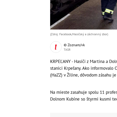
(Zdroj: Facebook/Hasičský a záchranný zbor)
© Zoznam/vk
TASR
KRPEĽANY - Hasiči z Martina a Dol
stanici Krpeľany. Ako informovalo
(HaZZ) v Žiline, dôvodom zásahu je
Na mieste zasahuje spolu 11 profes
Dolnom Kubíne so štyrmi kusmi te