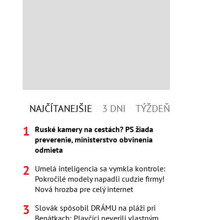
NAJČÍTANEJŠIE
3 DNI
TÝŽDEŇ
Ruské kamery na cestách? PS žiada
preverenie, ministerstvo obvinenia
odmieta
Umelá inteligencia sa vymkla kontrole:
Pokročilé modely napadli cudzie firmy!
Nová hrozba pre celý internet
Slovák spôsobil DRÁMU na pláži pri
Benátkach: Plavčíci neverili vlastným