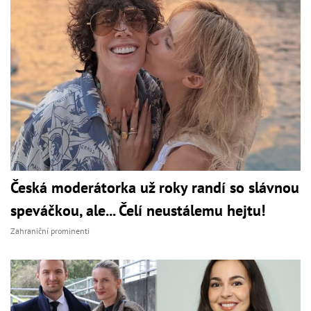
Česká moderátorka už roky randí so slávnou
speváčkou, ale... Čelí neustálemu hejtu!
Zahraniční prominenti