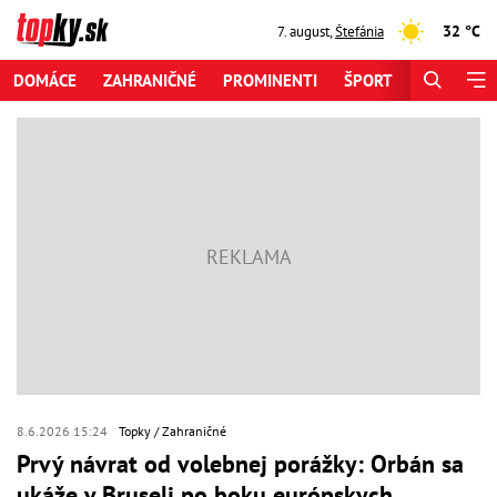
32 °C
7. august
,
Štefánia
DOMÁCE
ZAHRANIČNÉ
PROMINENTI
ŠPORT
ZAUJÍMAV
8.6.2026 15:24
Topky
Zahraničné
Prvý návrat od volebnej porážky: Orbán sa
ukáže v Bruseli po boku európskych