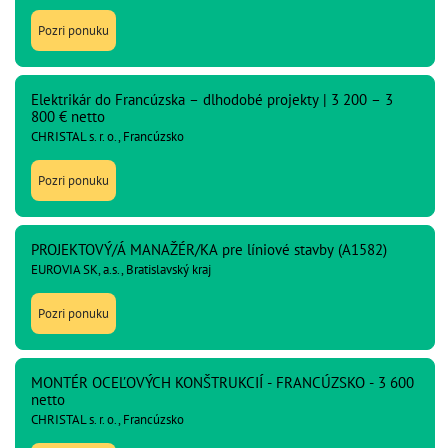
Pozri ponuku
Elektrikár do Francúzska – dlhodobé projekty | 3 200 – 3
800 € netto
CHRISTAL s. r. o., Francúzsko
Pozri ponuku
PROJEKTOVÝ/Á MANAŽÉR/KA pre líniové stavby (A1582)
EUROVIA SK, a.s., Bratislavský kraj
Pozri ponuku
MONTÉR OCEĽOVÝCH KONŠTRUKCIÍ - FRANCÚZSKO - 3 600
netto
CHRISTAL s. r. o., Francúzsko