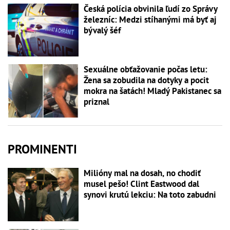
Česká polícia obvinila ľudí zo Správy
železníc: Medzi stíhanými má byť aj
bývalý šéf
Sexuálne obťažovanie počas letu:
Žena sa zobudila na dotyky a pocit
mokra na šatách! Mladý Pakistanec sa
priznal
PROMINENTI
Milióny mal na dosah, no chodiť
musel pešo! Clint Eastwood dal
synovi krutú lekciu: Na toto zabudni