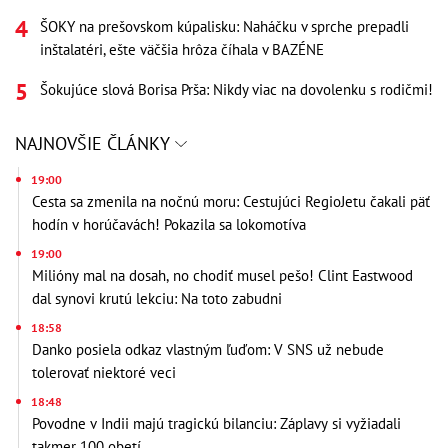
ŠOKY na prešovskom kúpalisku: Naháčku v sprche prepadli
inštalatéri, ešte väčšia hrôza číhala v BAZÉNE
Šokujúce slová Borisa Prša: Nikdy viac na dovolenku s rodičmi!
NAJNOVŠIE ČLÁNKY
19:00
Cesta sa zmenila na nočnú moru: Cestujúci RegioJetu čakali päť
hodín v horúčavách! Pokazila sa lokomotíva
19:00
Milióny mal na dosah, no chodiť musel pešo! Clint Eastwood
dal synovi krutú lekciu: Na toto zabudni
18:58
Danko posiela odkaz vlastným ľuďom: V SNS už nebude
tolerovať niektoré veci
18:48
Povodne v Indii majú tragickú bilanciu: Záplavy si vyžiadali
takmer 100 obetí