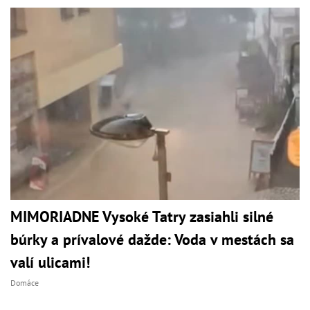
MIMORIADNE Vysoké Tatry zasiahli silné
búrky a prívalové dažde: Voda v mestách sa
valí ulicami!
Domáce