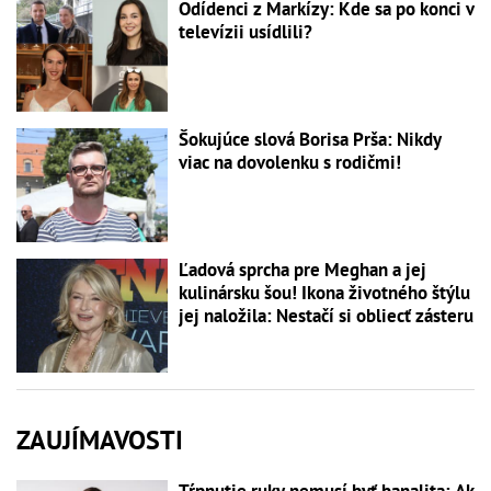
Odídenci z Markízy: Kde sa po konci v
televízii usídlili?
Šokujúce slová Borisa Prša: Nikdy
viac na dovolenku s rodičmi!
Ľadová sprcha pre Meghan a jej
kulinársku šou! Ikona životného štýlu
jej naložila: Nestačí si obliecť zásteru
ZAUJÍMAVOSTI
Tŕpnutie ruky nemusí byť banalita: Ak