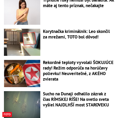
máte aj tento príznak, nečakajte
Korytnačka kriminálnik: Leo skončil
za mrežami, TOTO bol dôvod!
Rekordné teploty vyvolali ŠOKUJÚCE
rady! Režim odporúča na horúčavy
polievku! Neuveriteľné, z AKÉHO
zvierata
Sucho na Dunaji odhalilo zázrak z
čias RÍMSKEJ RÍŠE! Na svetlo sveta
vyšiel NAJDLHŠÍ most STAROVEKU
FOTO