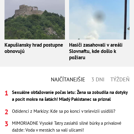
Kapušiansky hrad postupne
Hasiči zasahovali v areáli
obnovujú
Slovnaftu, kde došlo k
požiaru
NAJČÍTANEJŠIE
3 DNI
TÝŽDEŇ
Sexuálne obťažovanie počas letu: Žena sa zobudila na dotyky
a pocit mokra na šatách! Mladý Pakistanec sa priznal
Odídenci z Markízy: Kde sa po konci v televízii usídlili?
MIMORIADNE Vysoké Tatry zasiahli silné búrky a prívalové
dažde: Voda v mestách sa valí ulicami!