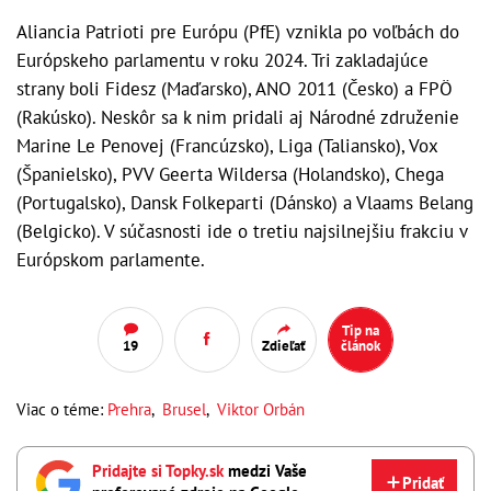
Aliancia Patrioti pre Európu (PfE) vznikla po voľbách do
Európskeho parlamentu v roku 2024. Tri zakladajúce
strany boli Fidesz (Maďarsko), ANO 2011 (Česko) a FPÖ
(Rakúsko). Neskôr sa k nim pridali aj Národné združenie
Marine Le Penovej (Francúzsko), Liga (Taliansko), Vox
(Španielsko), PVV Geerta Wildersa (Holandsko), Chega
(Portugalsko), Dansk Folkeparti (Dánsko) a Vlaams Belang
(Belgicko). V súčasnosti ide o tretiu najsilnejšiu frakciu v
Európskom parlamente.
Tip na
19
Zdieľať
článok
Viac o téme:
Prehra
,
Brusel
,
Viktor Orbán
Pridajte si Topky.sk
medzi Vaše
Pridať