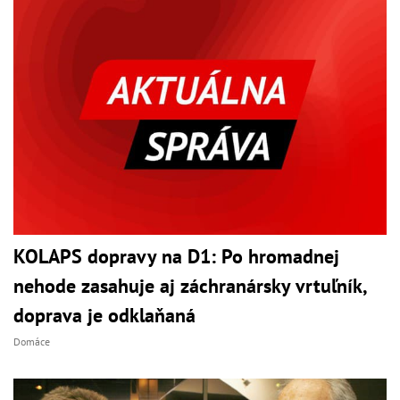
KOLAPS dopravy na D1: Po hromadnej
nehode zasahuje aj záchranársky vrtuľník,
doprava je odklaňaná
Domáce