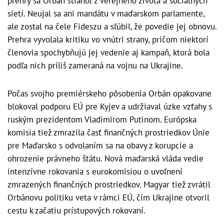
prehry sa Orbán stiahol z verejného života a sociálnych
sietí. Neujal sa ani mandátu v maďarskom parlamente,
ale zostal na čele Fideszu a sľúbil, že povedie jej obnovu.
Prehra vyvolala kritiku vo vnútri strany, pričom niektorí
členovia spochybňujú jej vedenie aj kampaň, ktorá bola
podľa nich príliš zameraná na vojnu na Ukrajine.
Počas svojho premiérskeho pôsobenia Orbán opakovane
blokoval podporu EÚ pre Kyjev a udržiaval úzke vzťahy s
ruským prezidentom Vladimirom Putinom. Európska
komisia tiež zmrazila časť finančných prostriedkov Únie
pre Maďarsko s odvolaním sa na obavy z korupcie a
ohrozenie právneho štátu. Nová maďarská vláda vedie
intenzívne rokovania s eurokomisiou o uvoľnení
zmrazených finančných prostriedkov. Magyar tiež zvrátil
Orbánovu politiku veta v rámci EÚ, čím Ukrajine otvoril
cestu k začatiu prístupových rokovaní.