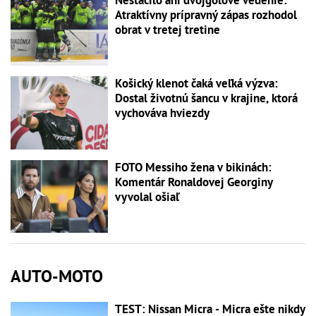
Atraktívny prípravný zápas rozhodol
obrat v tretej tretine
Košický klenot čaká veľká výzva:
Dostal životnú šancu v krajine, ktorá
vychováva hviezdy
FOTO Messiho žena v bikinách:
Komentár Ronaldovej Georginy
vyvolal ošiaľ
AUTO-MOTO
TEST: Nissan Micra - Micra ešte nikdy