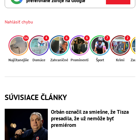
preferované zdroje na Google
Nahlásiť chybu
16
4
6
6
7
2
Najčítanejšie
Domáce
Zahraničné
Prominenti
Šport
Krimi
Zaují
SÚVISIACE ČLÁNKY
Orbán označil za smiešne, že Tisza
presadila, že už nemôže byť
premiérom