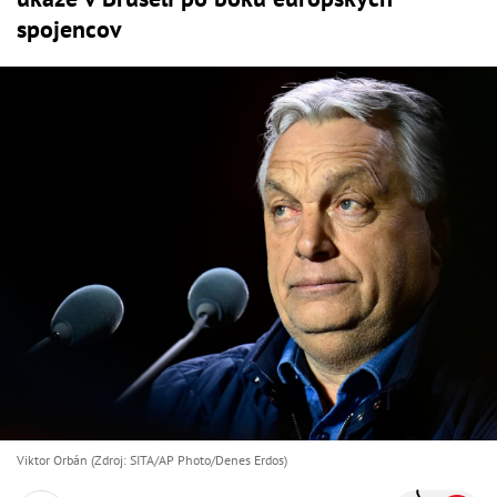
spojencov
Viktor Orbán (Zdroj: SITA/AP Photo/Denes Erdos)