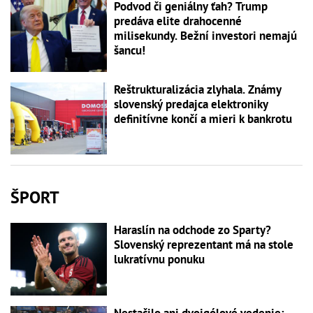
Podvod či geniálny ťah? Trump
predáva elite drahocenné
milisekundy. Bežní investori nemajú
šancu!
Reštrukturalizácia zlyhala. Známy
slovenský predajca elektroniky
definitívne končí a mieri k bankrotu
ŠPORT
Haraslín na odchode zo Sparty?
Slovenský reprezentant má na stole
lukratívnu ponuku
Nestačilo ani dvojgólové vedenie: