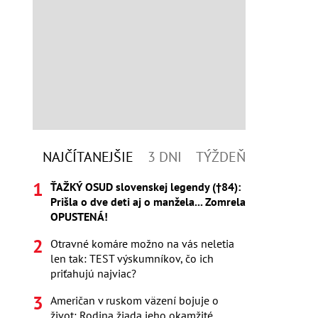
NAJČÍTANEJŠIE
3 DNI
TÝŽDEŇ
ŤAŽKÝ OSUD slovenskej legendy (†84):
Prišla o dve deti aj o manžela... Zomrela
OPUSTENÁ!
Otravné komáre možno na vás neletia
len tak: TEST výskumníkov, čo ich
priťahujú najviac?
Američan v ruskom väzení bojuje o
život: Rodina žiada jeho okamžité