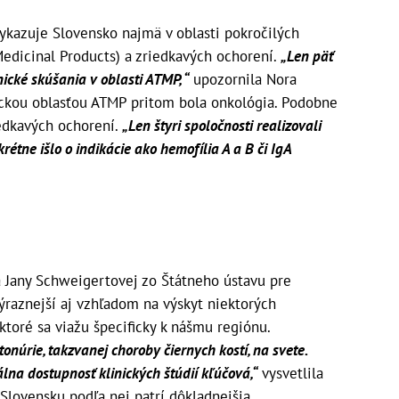
ykazuje Slovensko najmä v oblasti pokročilých
edicinal Products) a zriedkavých ochorení.
„Len päť
nické skúšania v oblasti ATMP, “
upozornila Nora
tickou oblasťou ATMP pritom bola onkológia. Podobne
edkavých ochorení.
„Len štyri spoločnosti realizovali
krétne išlo o indikácie ako hemofília A a B či IgA
a Jany Schweigertovej zo Štátneho ústavu pre
výraznejší aj vzhľadom na výskyt niektorých
ktoré sa viažu špecificky k nášmu regiónu.
núrie, takzvanej choroby čiernych kostí, na svete.
lna dostupnosť klinických štúdií kľúčová,“
vysvetlila
Slovensku podľa nej patrí dôkladnejšia