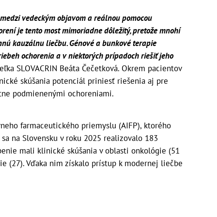
t medzi vedeckým objavom a reálnou pomocou
orení je tento most mimoriadne dôležitý, pretože mnohí
innú kauzálnu liečbu. Génové a bunkové terapie
ebeh ochorenia a v niektorých prípadoch riešiť jeho
iteľka SLOVACRIN Beáta Čečetková. Okrem pacientov
ické skúšania potenciál priniesť riešenia aj pre
itne podmienenými ochoreniami.
vneho farmaceutického priemyslu (AIFP), ktorého
, sa na Slovensku v roku 2025 realizovalo 183
penie mali klinické skúšania v oblasti onkológie (51
gie (27). Vďaka nim získalo prístup k modernej liečbe