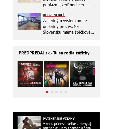
peniazmi, keď nechcete
zbytočne riskovať?
DOBRE VEDIEŤ
Za jedným výsledkom je
unikátny proces: Na
Slovensku máme špičkové
pracovisko
PREDPREDAJ
.sk - Tu sa rodia zážitky
PARTNERSKÉ VZŤAHY
Víkend prinesie veľké zmeny aj
priznania: Tieto znamenia čaká