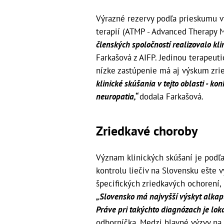
Výrazné rezervy podľa prieskumu v
terapií (ATMP - Advanced Therapy M
členských spoločností realizovalo kli
Farkašová z AIFP. Jedinou terapeu
nízke zastúpenie má aj výskum zri
klinické skúšania v tejto oblasti - kon
neuropatia,“
dodala Farkašová.
Zriedkavé choroby
Význam klinických skúšaní je podľ
kontrolu liečiv na Slovensku ešte 
špecifických zriedkavých ochorení, 
„Slovensko má najvyšší výskyt alkapto
Práve pri takýchto diagnózach je loká
odborníčka. Medzi hlavné výzvy na 