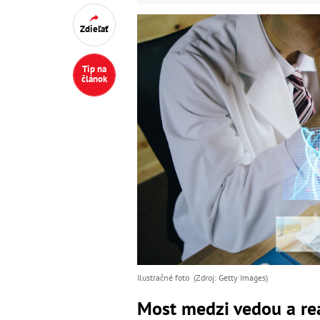
Zdieľať
Tip na
článok
Ilustračné foto (Zdroj: Getty Images)
Most medzi vedou a re