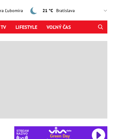
jtra Ľubomíra
21 °C
 TV
LIFESTYLE
VOĽNÝ ČAS
STREAM
NAŽIVO
Green Day