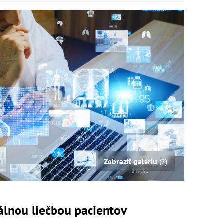
Zobraziť galériu
(2)
álnou liečbou pacientov