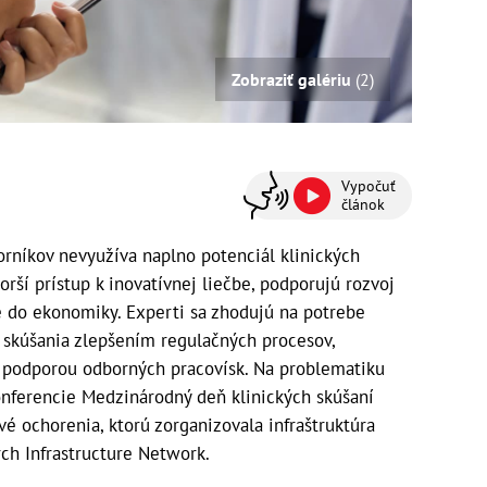
Zobraziť galériu
(2)
Vypočuť
článok
rníkov nevyužíva naplno potenciál klinických
orší prístup k inovatívnej liečbe, podporujú rozvoj
ie do ekonomiky. Experti sa zhodujú na potrebe
ké skúšania zlepšením regulačných procesov,
a podporou odborných pracovísk. Na problematiku
onferencie Medzinárodný deň klinických skúšaní
vé ochorenia, ktorú zorganizovala infraštruktúra
ch Infrastructure Network.