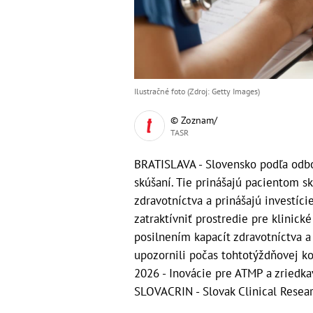
Ilustračné foto (Zdroj: Getty Images)
© Zoznam/
TASR
BRATISLAVA - Slovensko podľa odbo
skúšaní. Tie prinášajú pacientom sk
zdravotníctva a prinášajú investíc
zatraktívniť prostredie pre klinic
posilnením kapacít zdravotníctva 
upozornili počas tohtotýždňovej k
2026 - Inovácie pre ATMP a zriedka
SLOVACRIN - Slovak Clinical Resear