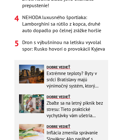
prepustenie!
NEHODA luxusného športiaka:
Lamborghini sa rútilo z kopca, druhé
auto dopadlo po čelnej zrážke horšie
Dron s výbušninou na letisku vyvolal
spor: Rusko hovorí o provokácii Kyjeva
DOBRE VEDIEŤ
Extrémne teploty? Byty v
srdci Bratislavy majú
výnimočný systém, ktorý
ešte aj šetrí náklady
DOBRE VEDIEŤ
Zbaľte sa na letný piknik bez
stresu: Tieto praktické
vychytávky vám ušetria
miesto v batohu!
DOBRE VEDIEŤ
Inflácia zmenila správanie
Slovákov: Ako narábať s