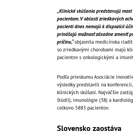
„Klinické skúšania predstavujú mos
pacientom. V oblasti zriedkavých och
pacienti dnes nemajú k dispozícii úč
prinášajú možnosť zásadne zmeniť pri
príčinu,“
objasnila medicínska riad
so zriedkavými chorobami majú klin
pacientov s onkologickými a imun
Podľa prieskumu Asociácie inovatí
výsledky predstavili na konferencii
klinických skúšaní. Najväčšie zastú
štúdií), imunológie (38) a kardioló
celkovo 5883 pacientov.
Slovensko zaostáva