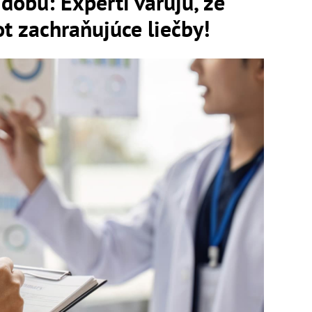
dobu: Experti varujú, že
t zachraňujúce liečby!