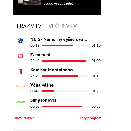
osudové stretnutie
TERAZ V TV
VEČER V TV
NCIS - Námorný vyšetrovací úrad
00:15
01:10
Zamenení
22:40
01:00
Komisár Montalbano
23:29
01:15
Vôňa vášne
00:40
01:25
Simpsonovci
00:30
00:55
Navoľ stanice
Celý program