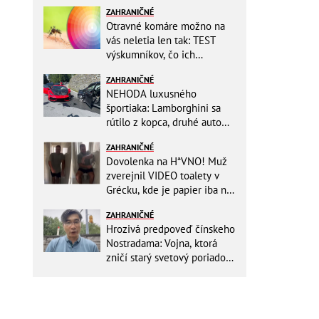
ZAHRANIČNÉ
Otravné komáre možno na
vás neletia len tak: TEST
výskumníkov, čo ich
priťahujú najviac?
ZAHRANIČNÉ
NEHODA luxusného
športiaka: Lamborghini sa
rútilo z kopca, druhé auto
dopadlo po čelnej zrážke
ZAHRANIČNÉ
horšie
Dovolenka na H*VNO! Muž
zverejnil VIDEO toalety v
Grécku, kde je papier iba na
OKRASU: Utrieť sa musíte ísť
ZAHRANIČNÉ
do kuchyne
Hrozivá predpoveď čínskeho
Nostradama: Vojna, ktorá
zničí starý svetový poriadok!
Už sa viackrát nemýlil