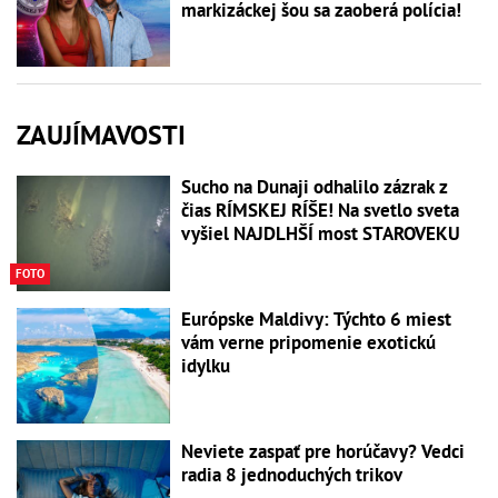
markizáckej šou sa zaoberá polícia!
ZAUJÍMAVOSTI
Sucho na Dunaji odhalilo zázrak z
čias RÍMSKEJ RÍŠE! Na svetlo sveta
vyšiel NAJDLHŠÍ most STAROVEKU
FOTO
Európske Maldivy: Týchto 6 miest
vám verne pripomenie exotickú
idylku
Neviete zaspať pre horúčavy? Vedci
radia 8 jednoduchých trikov