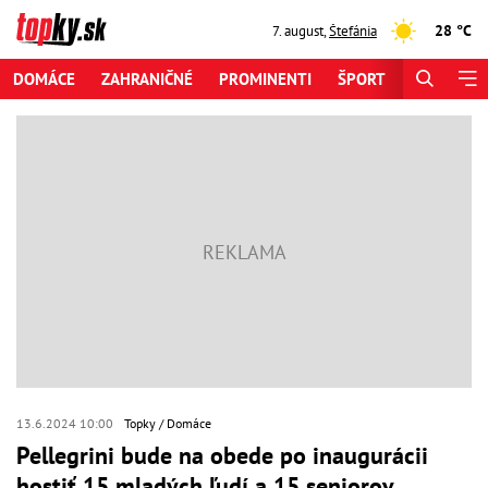
28 °C
7. august
,
Štefánia
DOMÁCE
ZAHRANIČNÉ
PROMINENTI
ŠPORT
ZAUJÍMAV
13.6.2024 10:00
Topky
Domáce
Pellegrini bude na obede po inaugurácii
hostiť 15 mladých ľudí a 15 seniorov