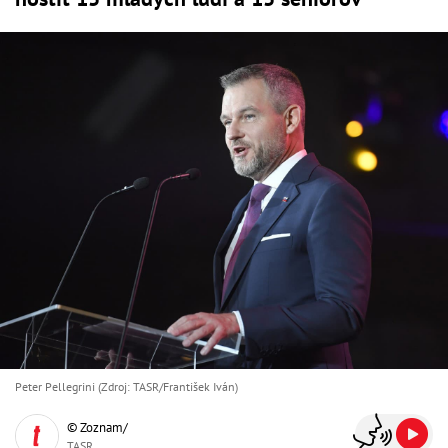
Peter Pellegrini (Zdroj: TASR/František Iván)
© Zoznam/
TASR