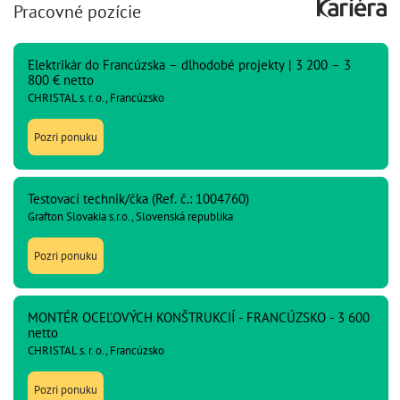
Pracovné pozície
Elektrikár do Francúzska – dlhodobé projekty | 3 200 – 3
800 € netto
CHRISTAL s. r. o., Francúzsko
Pozri ponuku
Testovací technik/čka (Ref. č.: 1004760)
Grafton Slovakia s.r.o., Slovenská republika
Pozri ponuku
MONTÉR OCEĽOVÝCH KONŠTRUKCIÍ - FRANCÚZSKO - 3 600
netto
CHRISTAL s. r. o., Francúzsko
Pozri ponuku