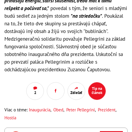
prinášajú energiu, starší skúsenosť, treba mať k tomu
rešpekt a počúvať sa,"
povedal s tým, že seniori s mladými
budú sedieť za jedným stolom
"na striedačku"
. Poukázal
na to, že tieto dve skupiny sa prestávajú chápať,
dostávajú iný obsah a žijú vo svojich "bublinách".
Medzigeneračnú solidaritu považuje Pellegrini za základ
fungovania spoločnosti. Slávnostný obed je súčasťou
sobotného inauguračného dňa prezidenta. Uskutoční sa
po prevzatí paláca Pellegrinim a rozlúčke s
odchádzajúcou prezidentkou Zuzanou Čaputovou.
Tip na
2
Zdieľať
článok
Viac o téme:
Inaugurácia
,
Obed
,
Peter Pellegrini
,
Prezident
,
Hostia