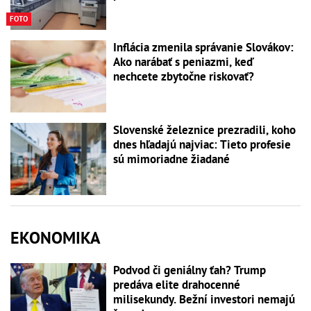
FOTO
Inflácia zmenila správanie Slovákov:
Ako narábať s peniazmi, keď
nechcete zbytočne riskovať?
Slovenské železnice prezradili, koho
dnes hľadajú najviac: Tieto profesie
sú mimoriadne žiadané
EKONOMIKA
Podvod či geniálny ťah? Trump
predáva elite drahocenné
milisekundy. Bežní investori nemajú