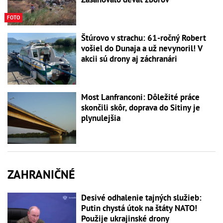
FOTO
Štúrovo v strachu: 61-ročný Robert
vošiel do Dunaja a už nevynoril! V
akcii sú drony aj záchranári
Most Lanfranconi: Dôležité práce
skončili skôr, doprava do Sitiny je
plynulejšia
ZAHRANIČNÉ
Desivé odhalenie tajných služieb:
Putin chystá útok na štáty NATO!
Použije ukrajinské drony