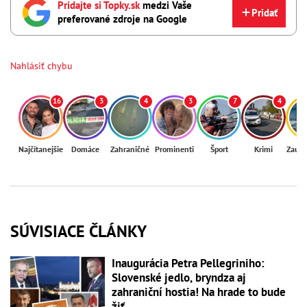
Pridajte si Topky.sk
medzi Vaše
Pridať
preferované zdroje na Google
Nahlásiť chybu
16
3
4
3
7
4
Najčítanejšie
Domáce
Zahraničné
Prominenti
Šport
Krimi
Zaují
SÚVISIACE ČLÁNKY
Inaugurácia Petra Pellegriniho:
Slovenské jedlo, bryndza aj
zahraniční hostia! Na hrade to bude
žiť