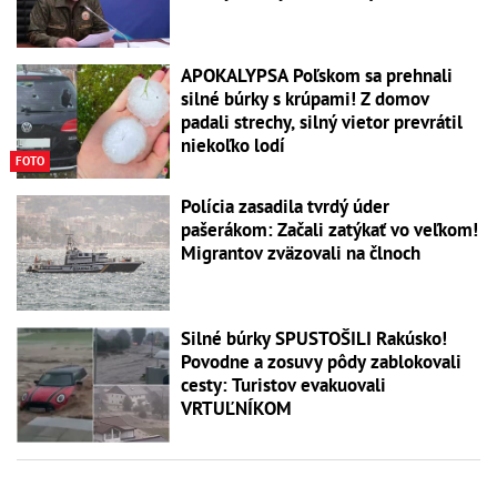
APOKALYPSA Poľskom sa prehnali
silné búrky s krúpami! Z domov
padali strechy, silný vietor prevrátil
niekoľko lodí
FOTO
Polícia zasadila tvrdý úder
pašerákom: Začali zatýkať vo veľkom!
Migrantov zväzovali na člnoch
Silné búrky SPUSTOŠILI Rakúsko!
Povodne a zosuvy pôdy zablokovali
cesty: Turistov evakuovali
VRTUĽNÍKOM