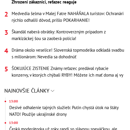
Zhrození zákazníci, reťazec reaguje
Medvedia šelma v Malej Fatre NAHÁŇALA turistov: Ochranári
rýchlo odhalili dôvod, prišlo POKARHANIE!
Škandál naberá obrátky: Kontroverzným prípadom z
markizáckej šou sa zaoberá polícia!
Dráma okolo veselice! Slovenská topmodelka odkladá svadbu
s milionárom: Nevedia sa dohodnúť
ŠOKUJÚCE ZISTENIE Známy reťazec predával rybacie
konzervy, v ktorých chýbali RYBY! Môžete ich mať doma aj vy
NAJNOVŠIE ČLÁNKY
13:00
Desivé odhalenie tajných služieb: Putin chystá útok na štáty
NATO! Použije ukrajinské drony
13:00
Česká moderátorka už roky randí so slávnou speváčkou, ale...