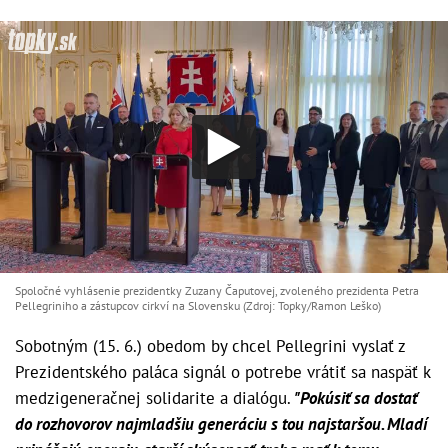
Spoločné vyhlásenie prezidentky Zuzany Čaputovej, zvoleného prezidenta Petra
Pellegriniho a zástupcov cirkví na Slovensku (Zdroj: Topky/Ramon Leško)
Sobotným (15. 6.) obedom by chcel Pellegrini vyslať z
Prezidentského paláca signál o potrebe vrátiť sa naspäť k
medzigeneračnej solidarite a dialógu.
"Pokúsiť sa dostať
do rozhovorov najmladšiu generáciu s tou najstaršou. Mladí