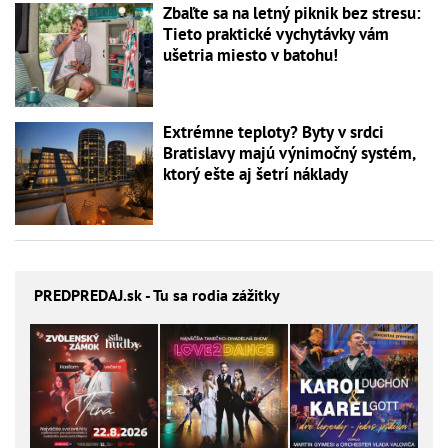
Zbaľte sa na letný piknik bez stresu:
Tieto praktické vychytávky vám
ušetria miesto v batohu!
Extrémne teploty? Byty v srdci
Bratislavy majú výnimočný systém,
ktorý ešte aj šetrí náklady
PREDPREDAJ
.sk - Tu sa rodia zážitky