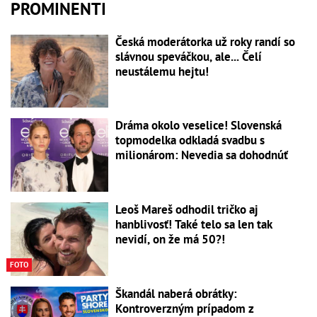
PROMINENTI
Česká moderátorka už roky randí so
slávnou speváčkou, ale... Čelí
neustálemu hejtu!
Dráma okolo veselice! Slovenská
topmodelka odkladá svadbu s
milionárom: Nevedia sa dohodnúť
Leoš Mareš odhodil tričko aj
hanblivosť! Také telo sa len tak
nevidí, on že má 50?!
FOTO
Škandál naberá obrátky:
Kontroverzným prípadom z