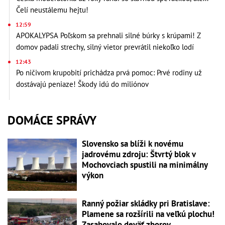
Čelí neustálemu hejtu!
12:59
APOKALYPSA Poľskom sa prehnali silné búrky s krúpami! Z
domov padali strechy, silný vietor prevrátil niekoľko lodí
12:43
Po ničivom krupobití prichádza prvá pomoc: Prvé rodiny už
dostávajú peniaze! Škody idú do miliónov
DOMÁCE SPRÁVY
Slovensko sa blíži k novému
jadrovému zdroju: Štvrtý blok v
Mochovciach spustili na minimálny
výkon
Ranný požiar skládky pri Bratislave:
Plamene sa rozšírili na veľkú plochu!
Zasahovalo deväť zborov