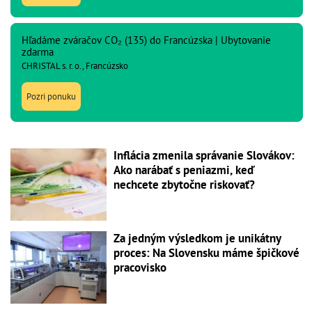
Hľadáme zváračov CO₂ (135) do Francúzska | Ubytovanie
zdarma
CHRISTAL s. r. o., Francúzsko
Pozri ponuku
Inflácia zmenila správanie Slovákov:
Ako narábať s peniazmi, keď
nechcete zbytočne riskovať?
Za jedným výsledkom je unikátny
proces: Na Slovensku máme špičkové
pracovisko