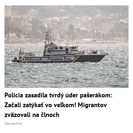
Polícia zasadila tvrdý úder pašerákom:
Začali zatýkať vo veľkom! Migrantov
zväzovali na člnoch
Zahraničné