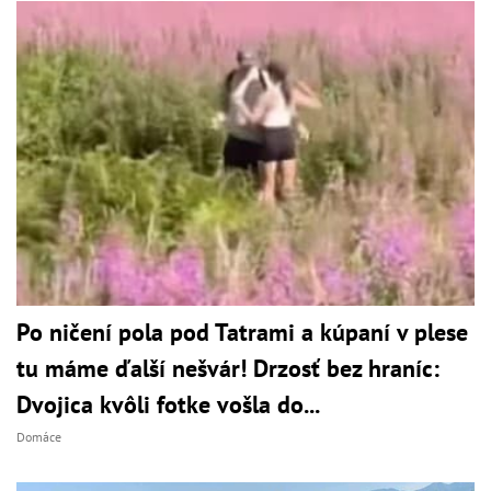
Po ničení pola pod Tatrami a kúpaní v plese
tu máme ďalší nešvár! Drzosť bez hraníc:
Dvojica kvôli fotke vošla do...
Domáce