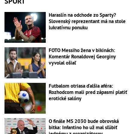
ŠPORT
Haraslín na odchode zo Sparty?
Slovenský reprezentant má na stole
lukratívnu ponuku
FOTO Messiho žena v bikinách:
Komentár Ronaldovej Georginy
vyvolal ošiaľ
Futbalom otriasa ďalšia aféra:
Rozhodcom mali pred zápasmi platiť
erotické salóny
O finále MS 2030 bude obrovská
bitka: Infantino ho už mal sľúbiť
jednému z organizátorov