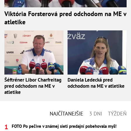
Viktória Forsterová pred odchodom na ME v
atletike
Šéftréner Libor Charfreitag
Daniela Ledecká pred
pred odchodom na ME v
odchodom na ME v atletike
atletike
NAJČÍTANEJŠIE
3 DNI
TÝŽDEŇ
FOTO Po pečive v známej sieti predajní pobehovala myš!