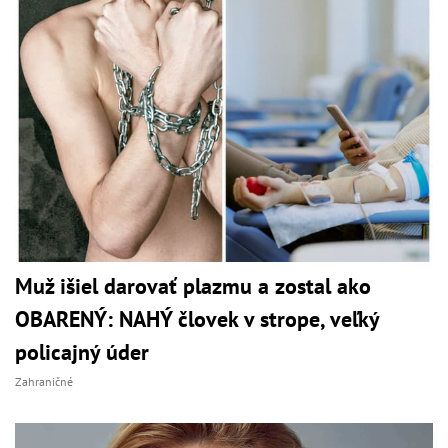
Muž išiel darovať plazmu a zostal ako
OBARENÝ: NAHÝ človek v strope, veľký
policajný úder
Zahraničné