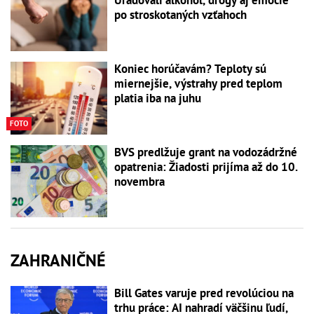
Úradovali alkohol, drogy aj emócie
po stroskotaných vzťahoch
Koniec horúčavám? Teploty sú
miernejšie, výstrahy pred teplom
platia iba na juhu
FOTO
BVS predlžuje grant na vodozádržné
opatrenia: Žiadosti prijíma až do 10.
novembra
ZAHRANIČNÉ
Bill Gates varuje pred revolúciou na
trhu práce: AI nahradí väčšinu ľudí,