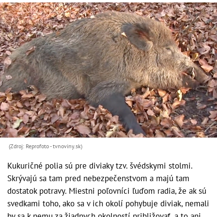
(Zdroj: Reprofoto - tvnoviny.sk)
Kukuričné polia sú pre diviaky tzv. švédskymi stolmi.
Skrývajú sa tam pred nebezpečenstvom a majú tam
dostatok potravy. Miestni poľovníci ľuďom radia, že ak sú
svedkami toho, ako sa v ich okolí pohybuje diviak, nemali
by sa k nemu za žiadnych okolností približovať, a to ani