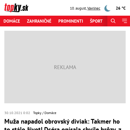
26 °C
10. august
,
Vavrinec
DOMÁCE
ZAHRANIČNÉ
PROMINENTI
ŠPORT
ZAUJÍMAV
30.10.2021 0:02
Topky
Domáce
Muža napadol obrovský diviak: Takmer ho
to stálo život! Dcéra opísala chvíle hrôzy, z