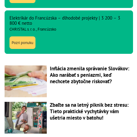
Elektrikár do Francúzska – dlhodobé projekty | 3 200 – 3
800 € netto
CHRISTAL s. r. o., Francúzsko
Pozri ponuku
Inflácia zmenila správanie Slovákov:
Ako narábať s peniazmi, keď
nechcete zbytočne riskovať?
Zbaľte sa na letný piknik bez stresu:
Tieto praktické vychytávky vám
ušetria miesto v batohu!