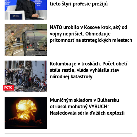
tieto štyri profesie prežijú
NATO urobilo v Kosove krok, aký od
vojny neprišiel: Obmedzuje
prítomnosť na strategických miestach
Kolumbia je v troskách: Počet obetí
stále rastie, vláda vyhlásila stav
národnej katastrofy
FOTO
Muničným skladom v Bulharsku
otriasol mohutný VÝBUCH:
Nasledovala séria ďalších explózií