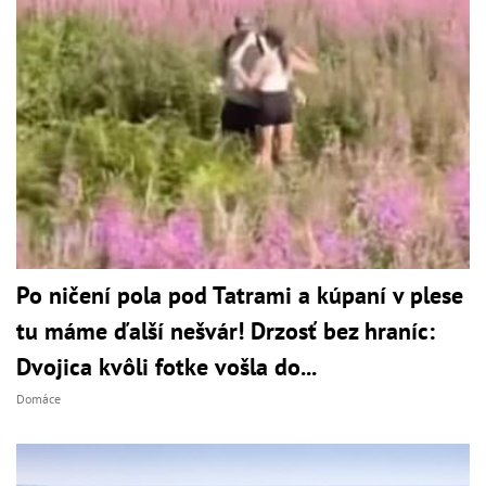
Po ničení pola pod Tatrami a kúpaní v plese
tu máme ďalší nešvár! Drzosť bez hraníc:
Dvojica kvôli fotke vošla do...
Domáce