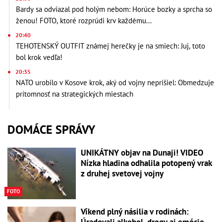
Bardy sa odviazal pod holým nebom: Horúce bozky a sprcha so
ženou! FOTO, ktoré rozprúdi krv každému...
20:40
TEHOTENSKÝ OUTFIT známej herečky je na smiech: Juj, toto
bol krok vedľa!
20:35
NATO urobilo v Kosove krok, aký od vojny neprišiel: Obmedzuje
prítomnosť na strategických miestach
DOMÁCE SPRÁVY
UNIKÁTNY objav na Dunaji! VIDEO
Nízka hladina odhalila potopený vrak
z druhej svetovej vojny
FOTO
Víkend plný násilia v rodinách: