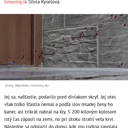
tvnoviny.sk
Silvia Kyselová.
(Zdroj: Reprofoto - tvnoviny.sk)
Jej sa, našťastie, podarilo pred diviakom skryť. Jej otec
však toľko šťastia nemal a podľa slov mladej ženy ho
kanec asi trikrát nabral na kly. S 200-kilovým kolosom
istý čas zápasil na zemi, no pri útoku stratil veľa krvi.
Následne sa odplazil do domu, kde mu rodina zavolala