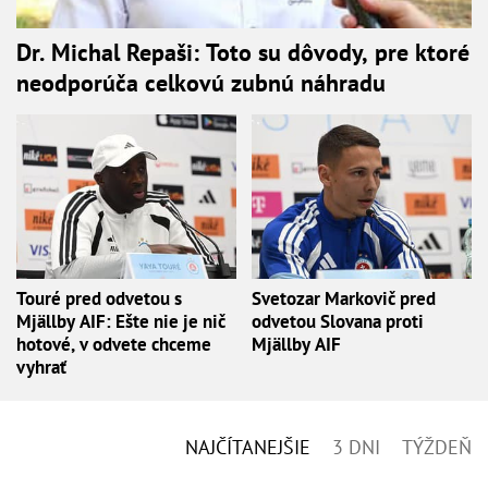
Dr. Michal Repaši: Toto su dôvody, pre ktoré
neodporúča celkovú zubnú náhradu
Touré pred odvetou s
Svetozar Markovič pred
Mjällby AIF: Ešte nie je nič
odvetou Slovana proti
hotové, v odvete chceme
Mjällby AIF
vyhrať
NAJČÍTANEJŠIE
3 DNI
TÝŽDEŇ