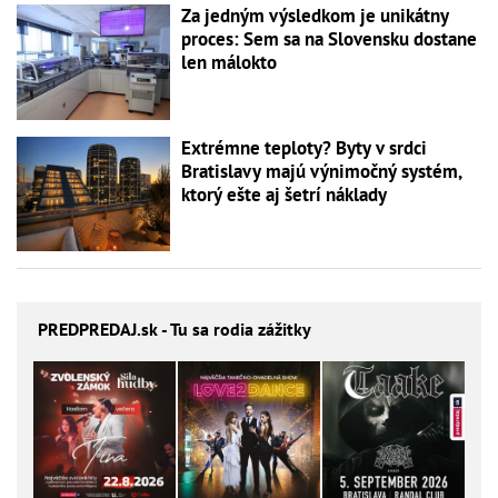
Za jedným výsledkom je unikátny
proces: Sem sa na Slovensku dostane
len málokto
Extrémne teploty? Byty v srdci
Bratislavy majú výnimočný systém,
ktorý ešte aj šetrí náklady
PREDPREDAJ
.sk - Tu sa rodia zážitky