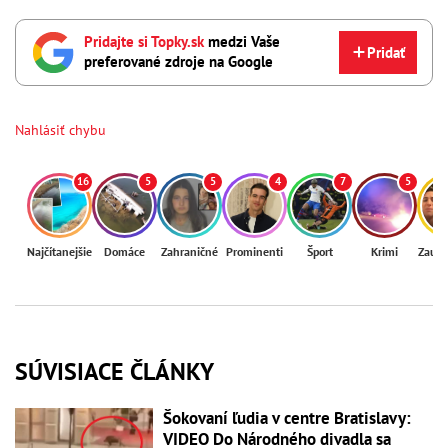
Pridajte si Topky.sk
medzi Vaše
Pridať
preferované zdroje na Google
Nahlásiť chybu
16
5
5
4
7
5
Najčítanejšie
Domáce
Zahraničné
Prominenti
Šport
Krimi
Zaují
SÚVISIACE ČLÁNKY
Šokovaní ľudia v centre Bratislavy:
VIDEO Do Národného divadla sa