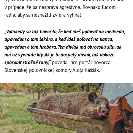
v prípade, že sa nespráva agresívne. Rovnako ľuďom
radia, aby sa nesnažili zviera vyhnať.
„
Voľakedy sa tak hovorilo, že keď ideš poľovať na medveďa,
upovedom o tom lekára, a keď ideš poľovať na kanca,
upovedom o tom hrobára. Ten diviak má obrovskú silu, ak
má už vyvinuté kly. Ak je to dospelý diviak, tak dokáže
spôsobiť strašné rany,“
povedal pre portál hovorca
Slovenskej poľovníckej komory Alojz Kaššák.