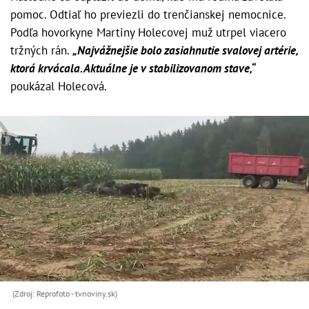
pomoc. Odtiaľ ho previezli do trenčianskej nemocnice.
Podľa hovorkyne Martiny Holecovej muž utrpel viacero
tržných rán.
„Najvážnejšie bolo zasiahnutie svalovej artérie,
ktorá krvácala. Aktuálne je v stabilizovanom stave,“
poukázal Holecová.
(Zdroj: Reprofoto - tvnoviny.sk)