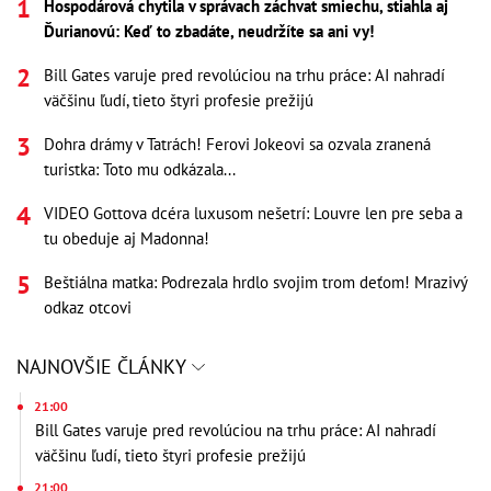
Hospodárová chytila v správach záchvat smiechu, stiahla aj
Ďurianovú: Keď to zbadáte, neudržíte sa ani vy!
Bill Gates varuje pred revolúciou na trhu práce: AI nahradí
väčšinu ľudí, tieto štyri profesie prežijú
Dohra drámy v Tatrách! Ferovi Jokeovi sa ozvala zranená
turistka: Toto mu odkázala...
VIDEO Gottova dcéra luxusom nešetrí: Louvre len pre seba a
tu obeduje aj Madonna!
Beštiálna matka: Podrezala hrdlo svojim trom deťom! Mrazivý
odkaz otcovi
NAJNOVŠIE ČLÁNKY
21:00
Bill Gates varuje pred revolúciou na trhu práce: AI nahradí
väčšinu ľudí, tieto štyri profesie prežijú
21:00