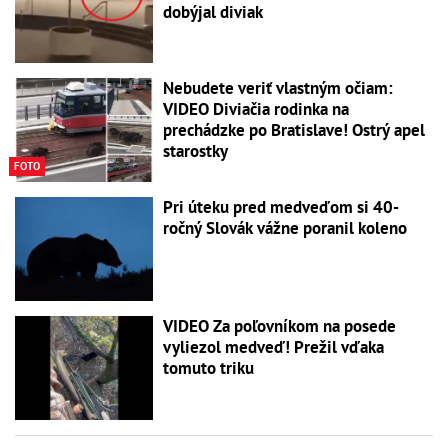
dobýjal diviak
Nebudete veriť vlastným očiam:
VIDEO Diviačia rodinka na
prechádzke po Bratislave! Ostrý apel
starostky
FOTO
Pri úteku pred medveďom si 40-
ročný Slovák vážne poranil koleno
VIDEO Za poľovníkom na posede
vyliezol medveď! Prežil vďaka
tomuto triku