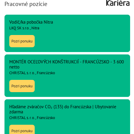
Pracovné pozície
Vodič/ka pobočka Nitra
LKQ SK s.r.o., Nitra
Pozri ponuku
MONTÉR OCEĽOVÝCH KONŠTRUKCIÍ - FRANCÚZSKO - 3 600
netto
CHRISTAL s. r. o., Francúzsko
Pozri ponuku
Hľadáme zváračov CO₂ (135) do Francúzska | Ubytovanie
zdarma
CHRISTAL s. r. o., Francúzsko
Pozri ponuku