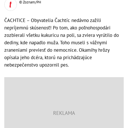
© Zoznam/PH
ČACHTICE – Obyvatelia Čachtíc nedávno zažili
nepríjemnú skúsenosť! Po tom, ako poľnohospodári
zozbierali všetku kukuricu na poli, sa zviera vyrútilo do
dediny, kde napadlo muža. Toho museli s vážnymi
zraneniami previesť do nemocnice. Okamihy hrôzy
opísala jeho dcéra, ktorú na prichádzajúce
nebezpečenstvo upozornil pes.