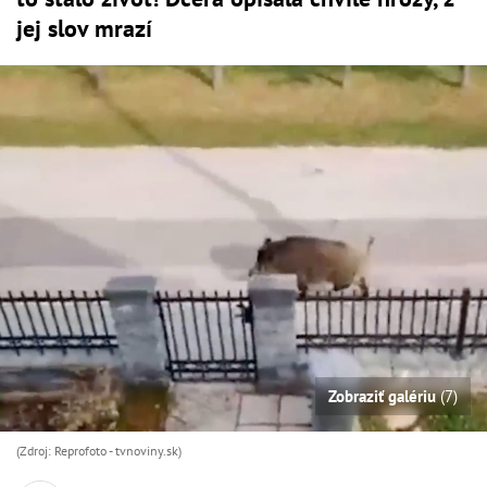
jej slov mrazí
Zobraziť galériu
(7)
(Zdroj: Reprofoto - tvnoviny.sk)