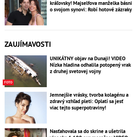
kráľovsky! Majselfova manželka básni
o svojom synovi: Robí hotové zázraky
ZAUJÍMAVOSTI
UNIKÁTNY objav na Dunaji! VIDEO
Nízka hladina odhalila potopený vrak
z druhej svetovej vojny
FOTO
Jemnejšie vrásky, tvorba kolagénu a
zdravý vzhľad pleti: Oplatí sa jesť
viac tejto superpotraviny!
Nasťahovala sa do skrine a ušetrila