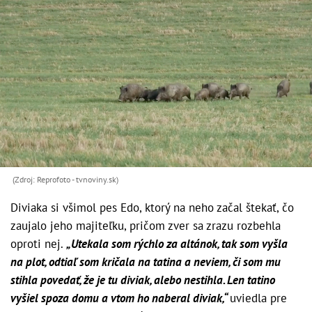
(Zdroj: Reprofoto - tvnoviny.sk)
Diviaka si všimol pes Edo, ktorý na neho začal štekať, čo
zaujalo jeho majiteľku, pričom zver sa zrazu rozbehla
oproti nej.
„
Utekala som rýchlo za altánok, tak som vyšla
na plot, odtiaľ som kričala na tatina a neviem, či som mu
stihla povedať, že je tu diviak, alebo nestihla. Len tatino
vyšiel spoza domu a vtom ho naberal diviak,“
uviedla pre