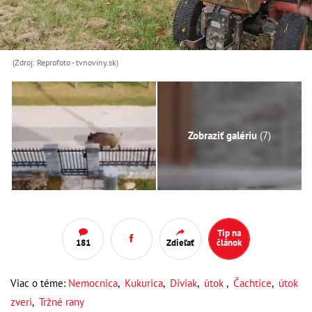
(Zdroj: Reprofoto - tvnoviny.sk)
Zobraziť galériu
(7)
Tip na
181
Zdieľať
článok
Viac o téme:
Nemocnica
,
Kukurica
,
Diviak
,
útok
,
Čachtice
,
útok
zveri
,
Tržné rany