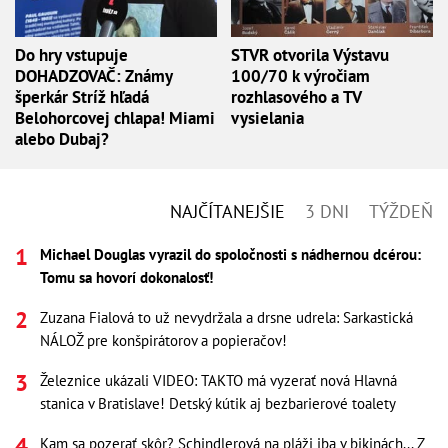
Do hry vstupuje
STVR otvorila Výstavu
DOHADZOVAČ: Známy
100/70 k výročiam
šperkár Stríž hľadá
rozhlasového a TV
Belohorcovej chlapa! Miami
vysielania
alebo Dubaj?
NAJČÍTANEJŠIE
3 DNI
TÝŽDEŇ
Michael Douglas vyrazil do spoločnosti s nádhernou dcérou:
Tomu sa hovorí dokonalosť!
Zuzana Fialová to už nevydržala a drsne udrela: Sarkastická
NÁLOŽ pre konšpirátorov a popieračov!
Železnice ukázali VIDEO: TAKTO má vyzerať nová Hlavná
stanica v Bratislave! Detský kútik aj bezbarierové toalety
Kam sa pozerať skôr? Schindlerová na pláži iba v bikinách... Z