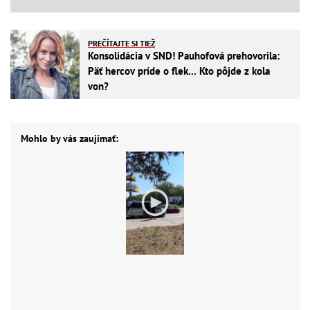
PREČÍTAJTE SI TIEŽ
Konsolidácia v SND! Pauhofová prehovorila:
Päť hercov príde o flek... Kto pôjde z kola
von?
Mohlo by vás zaujímať: