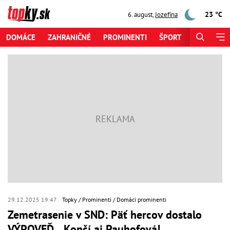
23 °C
6. august
,
Jozefína
DOMÁCE
ZAHRANIČNÉ
PROMINENTI
ŠPORT
ZAUJÍMAV
29.12.2025 19:47
Topky
Prominenti
Domáci prominenti
Zemetrasenie v SND: Päť hercov dostalo
VÝPOVEĎ... Končí aj Pauhofová!