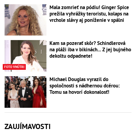
Mala zomrieť na pódiu! Ginger Spice
prežila vyhrážky teroristu, kolaps na
vrchole slávy aj poníženie v spálni
Kam sa pozerať skôr? Schindlerová
na pláži iba v bikinách... Z jej bujného
dekoltu odpadnete!
FOTO VNÚTRI
Michael Douglas vyrazil do
spoločnosti s nádhernou dcérou:
Tomu sa hovorí dokonalosť!
ZAUJÍMAVOSTI