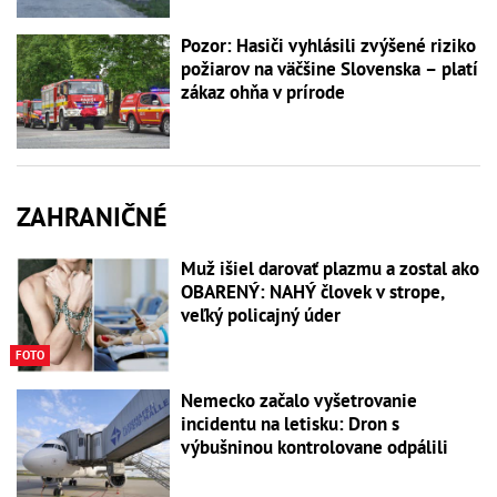
Pozor: Hasiči vyhlásili zvýšené riziko
požiarov na väčšine Slovenska – platí
zákaz ohňa v prírode
ZAHRANIČNÉ
Muž išiel darovať plazmu a zostal ako
OBARENÝ: NAHÝ človek v strope,
veľký policajný úder
FOTO
Nemecko začalo vyšetrovanie
incidentu na letisku: Dron s
výbušninou kontrolovane odpálili