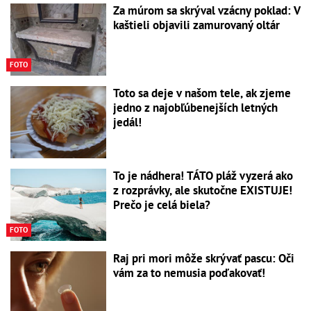
Za múrom sa skrýval vzácny poklad: V
kaštieli objavili zamurovaný oltár
FOTO
Toto sa deje v našom tele, ak zjeme
jedno z najobľúbenejších letných
jedál!
To je nádhera! TÁTO pláž vyzerá ako
z rozprávky, ale skutočne EXISTUJE!
Prečo je celá biela?
FOTO
Raj pri mori môže skrývať pascu: Oči
vám za to nemusia poďakovať!