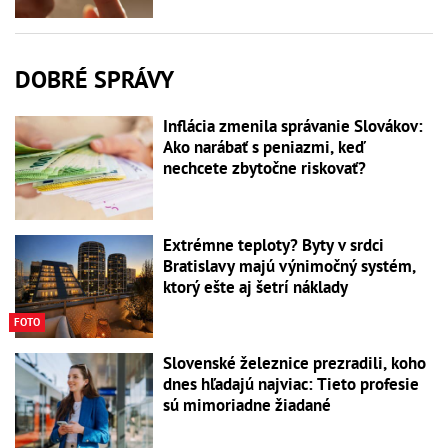
DOBRÉ SPRÁVY
Inflácia zmenila správanie Slovákov:
Ako narábať s peniazmi, keď
nechcete zbytočne riskovať?
Extrémne teploty? Byty v srdci
Bratislavy majú výnimočný systém,
ktorý ešte aj šetrí náklady
FOTO
Slovenské železnice prezradili, koho
dnes hľadajú najviac: Tieto profesie
sú mimoriadne žiadané