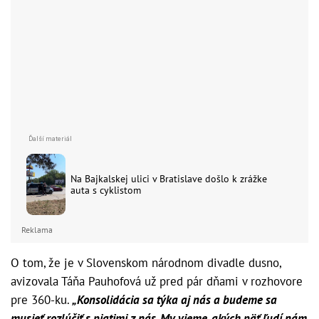
Na Bajkalskej ulici v Bratislave došlo k zrážke
auta s cyklistom
Reklama
O tom, že je v Slovenskom národnom divadle dusno,
avizovala Táňa Pauhofová už pred pár dňami v rozhovore
pre 360-ku.
„Konsolidácia sa týka aj nás a budeme sa
musieť rozlúčiť s piatimi z nás. My vieme, akých päť ľudí nám