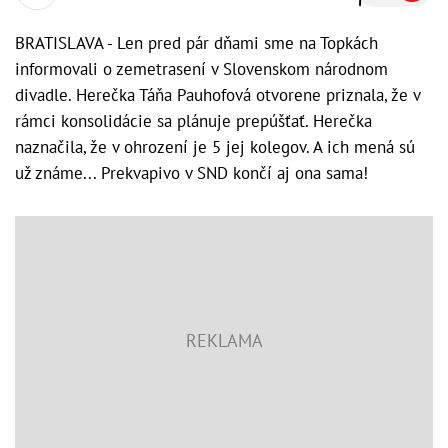
BRATISLAVA - Len pred pár dňami sme na Topkách
informovali o zemetrasení v Slovenskom národnom
divadle. Herečka Táňa Pauhofová otvorene priznala, že v
rámci konsolidácie sa plánuje prepúšťať. Herečka
naznačila, že v ohrození je 5 jej kolegov. A ich mená sú
už známe... Prekvapivo v SND končí aj ona sama!