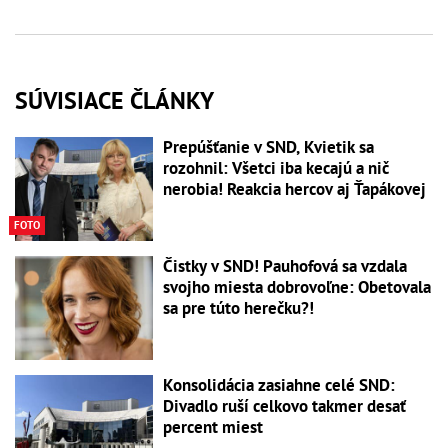
SÚVISIACE ČLÁNKY
Prepúšťanie v SND, Kvietik sa
rozohnil: Všetci iba kecajú a nič
nerobia! Reakcia hercov aj Ťapákovej
FOTO
Čistky v SND! Pauhofová sa vzdala
svojho miesta dobrovoľne: Obetovala
sa pre túto herečku?!
Konsolidácia zasiahne celé SND:
Divadlo ruší celkovo takmer desať
percent miest