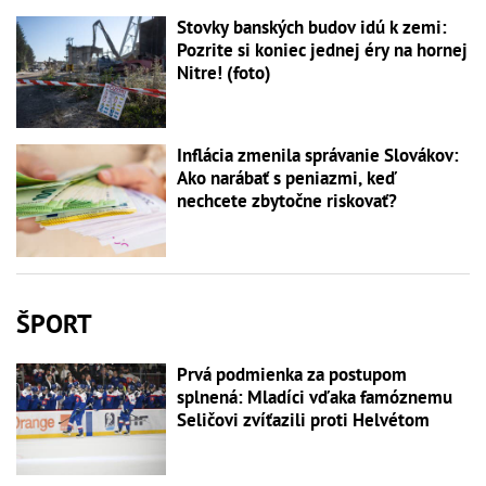
Stovky banských budov idú k zemi:
Pozrite si koniec jednej éry na hornej
Nitre! (foto)
Inflácia zmenila správanie Slovákov:
Ako narábať s peniazmi, keď
nechcete zbytočne riskovať?
ŠPORT
Prvá podmienka za postupom
splnená: Mladíci vďaka famóznemu
Seličovi zvíťazili proti Helvétom