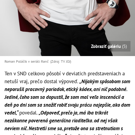
Zobraziť galériu
(5)
Roman Poláčik v seriáli Ranč (Zdroj: TV JOJ)
Ten v SND celkovo pôsobí v deviatich predstaveniach a
netuší vraj, prečo dostal výpoveď.
„Nijakým spôsobom som
neporušil pracovný poriadok, etický kódex, ani nič podobné.
Jediné, čoho som sa dopustil, že som mal veľa inscenácií a
deň po dni som sa snažiť robiť svoju prácu najepšie, ako dom
vedel,“
povedal.
„Odpoveď, prečo ja, má iba trikrát
nezákonne poverená generálna riaditeľka. od nej však
neviem nič. Nestretli sme sa, pretože ona sa stretnutiam s