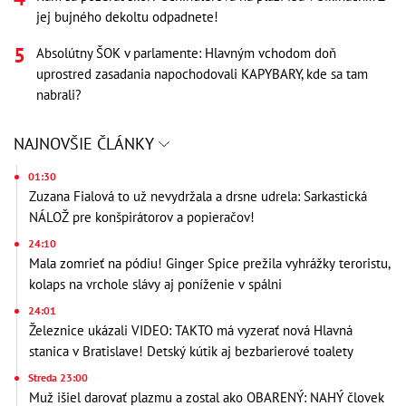
jej bujného dekoltu odpadnete!
Absolútny ŠOK v parlamente: Hlavným vchodom doň
uprostred zasadania napochodovali KAPYBARY, kde sa tam
nabrali?
NAJNOVŠIE ČLÁNKY
01:30
Zuzana Fialová to už nevydržala a drsne udrela: Sarkastická
NÁLOŽ pre konšpirátorov a popieračov!
24:10
Mala zomrieť na pódiu! Ginger Spice prežila vyhrážky teroristu,
kolaps na vrchole slávy aj poníženie v spálni
24:01
Železnice ukázali VIDEO: TAKTO má vyzerať nová Hlavná
stanica v Bratislave! Detský kútik aj bezbarierové toalety
Streda 23:00
Muž išiel darovať plazmu a zostal ako OBARENÝ: NAHÝ človek