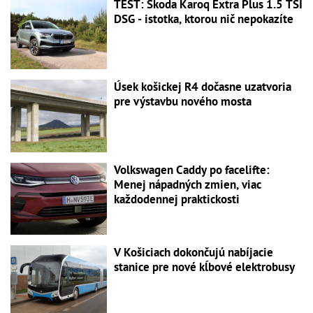
TEST: Škoda Karoq Extra Plus 1.5 TSI
DSG - istotka, ktorou nič nepokazíte
Úsek košickej R4 dočasne uzatvoria
pre výstavbu nového mosta
Volkswagen Caddy po facelifte:
Menej nápadných zmien, viac
každodennej praktickosti
V Košiciach dokončujú nabíjacie
stanice pre nové kĺbové elektrobusy