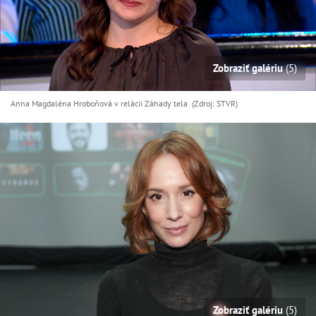
Zobraziť galériu
(5)
Anna Magdaléna Hroboňová v relácii Záhady tela (Zdroj: STVR)
Zobraziť galériu
(5)