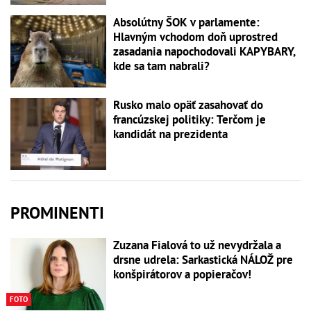
Absolútny ŠOK v parlamente:
Hlavným vchodom doň uprostred
zasadania napochodovali KAPYBARY,
kde sa tam nabrali?
Rusko malo opäť zasahovať do
francúzskej politiky: Terčom je
kandidát na prezidenta
PROMINENTI
Zuzana Fialová to už nevydržala a
drsne udrela: Sarkastická NÁLOŽ pre
konšpirátorov a popieračov!
FOTO