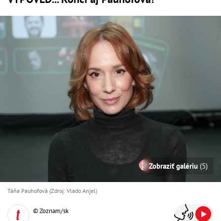
Zobraziť galériu
(5)
Táňa Pauhofová (Zdroj: Vlado Anjel)
© Zoznam/sk