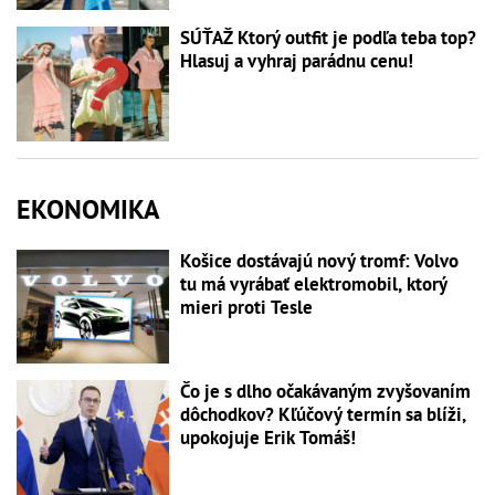
SÚŤAŽ Ktorý outfit je podľa teba top?
Hlasuj a vyhraj parádnu cenu!
EKONOMIKA
Košice dostávajú nový tromf: Volvo
tu má vyrábať elektromobil, ktorý
mieri proti Tesle
Čo je s dlho očakávaným zvyšovaním
dôchodkov? Kľúčový termín sa blíži,
upokojuje Erik Tomáš!