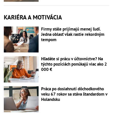
KARIÉRA A MOTIVÁCIA
Firmy stále prijímajú menej ľudí.
Jedna oblasť však rastie rekordným
tempom
Hľadáte si prácu v účtovníctve? Na
týchto pozíciách ponúkajú viac ako 2
000 €
Práca po dosiahnutí dôchodkového
veku 67 rokov sa stáva štandardom v
Holandsku