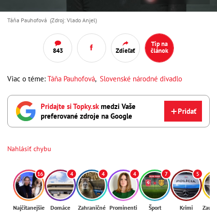
Táňa Pauhofová (Zdroj: Vlado Anjel)
Tip na
843
Zdieľať
článok
Viac o téme:
Táňa Pauhofová
,
Slovenské národné divadlo
Pridajte si Topky.sk
medzi Vaše
Pridať
preferované zdroje na Google
Nahlásiť chybu
16
4
4
4
7
5
Najčítanejšie
Domáce
Zahraničné
Prominenti
Šport
Krimi
Zaují