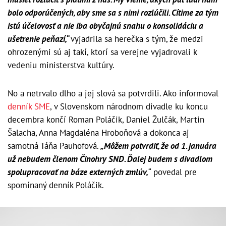
bolo odporúčených, aby sme sa s nimi rozlúčili. Cítime za tým
istú účelovosť a nie iba obyčajnú snahu o konsolidáciu a
ušetrenie peňazí,“
vyjadrila sa herečka s tým, že medzi
ohrozenými sú aj takí, ktorí sa verejne vyjadrovali k
vedeniu ministerstva kultúry.
No a netrvalo dlho a jej slová sa potvrdili. Ako informoval
denník SME
, v Slovenskom národnom divadle ku koncu
decembra končí Roman Poláčik, Daniel Žulčák, Martin
Šalacha, Anna Magdaléna Hroboňová a dokonca aj
samotná Táňa Pauhofová.
„Môžem potvrdiť, že od 1. januára
už nebudem členom Činohry SND. Ďalej budem s divadlom
spolupracovať na báze externých zmlúv,
“ povedal pre
spomínaný denník Poláčik.