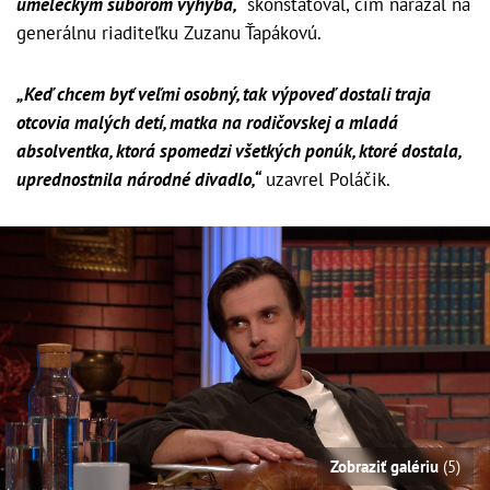
umeleckým súborom vyhýba,“
skonštatoval, čím narážal na
generálnu riaditeľku Zuzanu Ťapákovú.
„Keď chcem byť veľmi osobný, tak výpoveď dostali traja
otcovia malých detí, matka na rodičovskej a mladá
absolventka, ktorá spomedzi všetkých ponúk, ktoré dostala,
uprednostnila národné divadlo,“
uzavrel Poláčik.
Zobraziť galériu
(5)