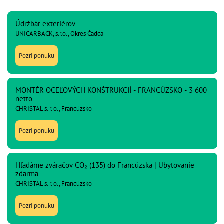
Údržbár exteriérov
UNICARBACK, s.r.o., Okres Čadca
Pozri ponuku
MONTÉR OCEĽOVÝCH KONŠTRUKCIÍ - FRANCÚZSKO - 3 600
netto
CHRISTAL s. r. o., Francúzsko
Pozri ponuku
Hľadáme zváračov CO₂ (135) do Francúzska | Ubytovanie
zdarma
CHRISTAL s. r. o., Francúzsko
Pozri ponuku