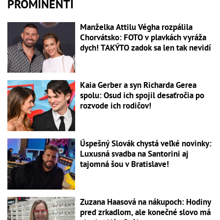
PROMINENTI
Manželka Attilu Végha rozpálila
Chorvátsko: FOTO v plavkách vyráža
dych! TAKÝTO zadok sa len tak nevidí
Kaia Gerber a syn Richarda Gerea
spolu: Osud ich spojil desaťročia po
rozvode ich rodičov!
Úspešný Slovák chystá veľké novinky:
Luxusná svadba na Santorini aj
tajomná šou v Bratislave!
Zuzana Haasová na nákupoch: Hodiny
pred zrkadlom, ale konečné slovo má