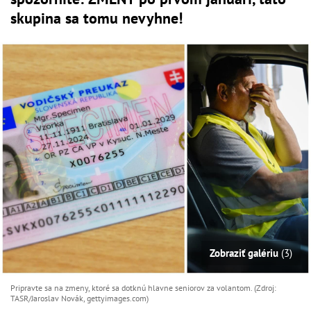
skupina sa tomu nevyhne!
Zobraziť galériu
(3)
Pripravte sa na zmeny, ktoré sa dotknú hlavne seniorov za volantom. (Zdroj:
TASR/Jaroslav Novák, gettyimages.com)