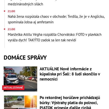
medzinárodných silách
21:00
Nahá žena rozpútala chaos v obchode: Tvrdila, že je v Anglicku,
spomínala Jobsa aj amfetamín
21:00
Manželka Attilu Végha rozpálila Chorvátsko: FOTO v plavkách
vyráža dych! TAKÝTO zadok sa len tak nevidí
DOMÁCE SPRÁVY
AKTUÁLNE Nové informácie z
kúpaliska pri Šali: 8 ľudí skončilo v
nemocnici
AKTUALIZOVANÉ
Po rekordnej horúčave prichádzajú
búrky: Výstrahy platia do polnoci,
PIATOK prinesie ďalšie riziká