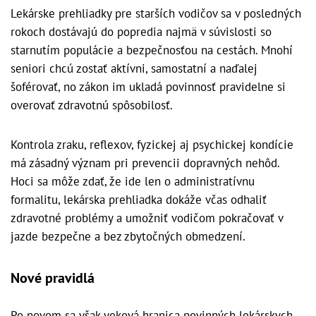
Lekárske prehliadky pre starších vodičov sa v posledných
rokoch dostávajú do popredia najmä v súvislosti so
starnutím populácie a bezpečnosťou na cestách. Mnohí
seniori chcú zostať aktívni, samostatní a naďalej
šoférovať, no zákon im ukladá povinnosť pravidelne si
overovať zdravotnú spôsobilosť.
Kontrola zraku, reflexov, fyzickej aj psychickej kondície
má zásadný význam pri prevencii dopravných nehôd.
Hoci sa môže zdať, že ide len o administratívnu
formalitu, lekárska prehliadka dokáže včas odhaliť
zdravotné problémy a umožniť vodičom pokračovať v
jazde bezpečne a bez zbytočných obmedzení.
Nové pravidlá
Po novom sa však veková hranica povinných lekárskych