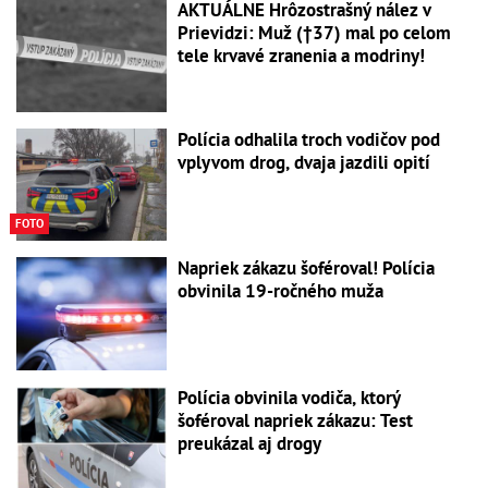
AKTUÁLNE Hrôzostrašný nález v
Prievidzi: Muž (†37) mal po celom
tele krvavé zranenia a modriny!
Polícia odhalila troch vodičov pod
vplyvom drog, dvaja jazdili opití
FOTO
Napriek zákazu šoféroval! Polícia
obvinila 19-ročného muža
Polícia obvinila vodiča, ktorý
šoféroval napriek zákazu: Test
preukázal aj drogy