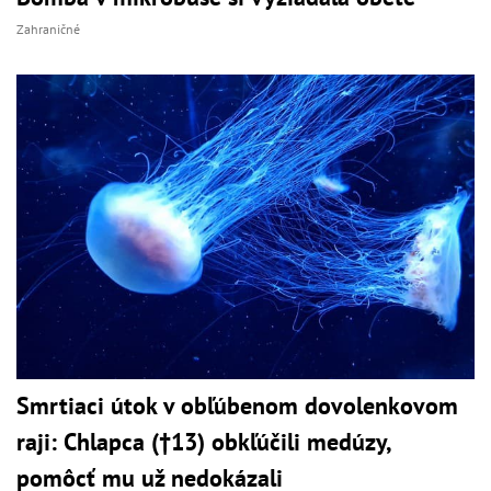
Zahraničné
Smrtiaci útok v obľúbenom dovolenkovom
raji: Chlapca (†13) obkľúčili medúzy,
pomôcť mu už nedokázali