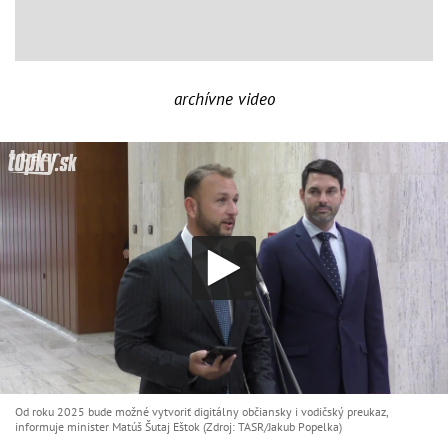
archívne video
Od roku 2025 bude možné vytvoriť digitálny občiansky i vodičský preukaz,
informuje minister Matúš Šutaj Eštok (Zdroj: TASR/Jakub Popelka)