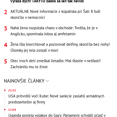
vyráža dych! TAKÝTO zadok sa len tak nevidí
AKTUÁLNE Nové informácie z kúpaliska pri Šali: 8 ľudí
skončilo v nemocnici
Nahá žena rozpútala chaos v obchode: Tvrdila, že je v
Anglicku, spomínala Jobsa aj amfetamín
Žena išla šnorchlovať a pozorovať delfíny, skončila bez nohy!
Úlomky jej tela zostali v mori
Otec troch detí zmeškal lietadlo: Mal šťastie v nešťastí!
Zachránilo mu to život
NAJNOVŠIE ČLÁNKY
21:35
USA pritvrdili voči Kube: Nové sankcie zasiahli armádnych
predstaviteľov aj firmy
21:04
Uganda posiela vojakov do Gazy: Parlament schválil účasť v