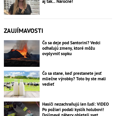
aj tak... Náročné!
ZAUJÍMAVOSTI
Čo sa deje pod Santorini? Vedci
odhaľujú zmeny, ktoré môžu
ovplyvniť sopku
Čo sa stane, keď prestanete jesť
mliečne výrobky? Toto by ste mali
vedieť
Hasiči nezachraňujú len ľudí: VIDEO
Po požiari podali kyslík holubovi!
Dojímavé zábery obleteli svet