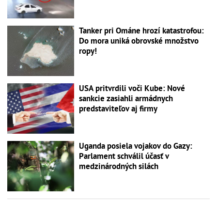
Tanker pri Ománe hrozí katastrofou:
Do mora uniká obrovské množstvo
ropy!
USA pritvrdili voči Kube: Nové
sankcie zasiahli armádnych
predstaviteľov aj firmy
Uganda posiela vojakov do Gazy:
Parlament schválil účasť v
medzinárodných silách