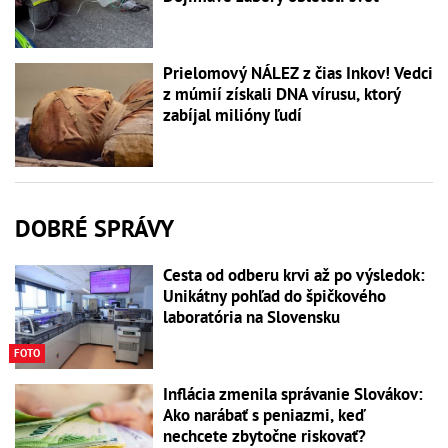
Prielomový NÁLEZ z čias Inkov! Vedci
z múmií získali DNA vírusu, ktorý
zabíjal milióny ľudí
DOBRÉ SPRÁVY
Cesta od odberu krvi až po výsledok:
Unikátny pohľad do špičkového
laboratória na Slovensku
FOTO
Inflácia zmenila správanie Slovákov:
Ako narábať s peniazmi, keď
nechcete zbytočne riskovať?