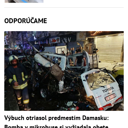
ODPORÚČAME
Výbuch otriasol predmestím Damasku:
Bomba v mikrobuse si vyžiadala obete