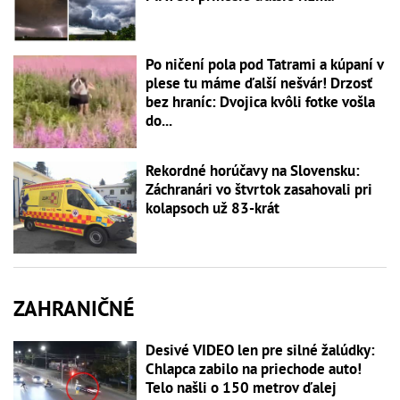
Po ničení pola pod Tatrami a kúpaní v
plese tu máme ďalší nešvár! Drzosť
bez hraníc: Dvojica kvôli fotke vošla
do...
Rekordné horúčavy na Slovensku:
Záchranári vo štvrtok zasahovali pri
kolapsoch už 83-krát
ZAHRANIČNÉ
Desivé VIDEO len pre silné žalúdky:
Chlapca zabilo na priechode auto!
Telo našli o 150 metrov ďalej