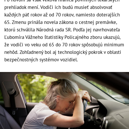
prehliadok mení. Vodiči ich budú musieť absolvovať
každých päť rokov až od 70 rokov, namiesto doterajších
65. Zmenu prináša novela zákona o cestnej premávke,
ktorú schválila Národná rada SR. Podľa jej navrhovateľa
Ľubomíra Vážneho štatistiky Policajného zboru ukazujú,
že vodiči vo veku od 65 do 70 rokov spôsobujú minimum
nehôd. Zohľadnený bol aj technologický pokrok v oblasti
bezpečnostných systémov vozidiel.