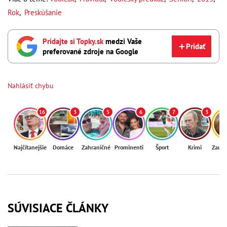
Rok
,
Preskúšanie
Pridajte si Topky.sk
medzi Vaše
Pridať
preferované zdroje na Google
Nahlásiť chybu
16
3
5
6
7
3
Najčítanejšie
Domáce
Zahraničné
Prominenti
Šport
Krimi
Zaují
SÚVISIACE ČLÁNKY