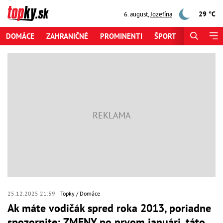
29 °C
6. august
,
Jozefína
DOMÁCE
ZAHRANIČNÉ
PROMINENTI
ŠPORT
ZAUJÍMAV
25.12.2025 21:59
Topky
Domáce
Ak máte vodičák spred roka 2013, poriadne
spozornite: ZMENY po prvom januári, táto