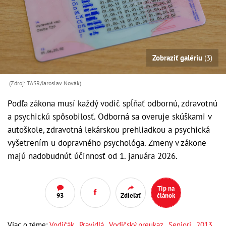
Zobraziť galériu
(3)
(Zdroj: TASR/Jaroslav Novák)
Podľa zákona musí každý vodič spĺňať odbornú, zdravotnú
a psychickú spôsobilosť. Odborná sa overuje skúškami v
autoškole, zdravotná lekárskou prehliadkou a psychická
vyšetrením u dopravného psychológa. Zmeny v zákone
majú nadobudnúť účinnosť od 1. januára 2026.
Tip na
93
Zdieľať
článok
Viac o téme:
Vodičák
,
Pravidlá
,
Vodičský preukaz
,
Seniori
,
2013
,