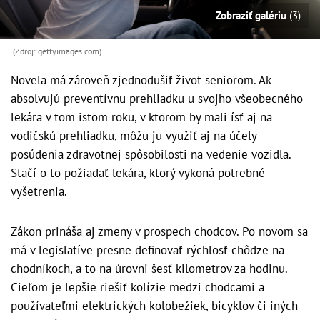
Zobraziť galériu
(3)
(Zdroj: gettyimages.com)
Novela má zároveň zjednodušiť život seniorom. Ak
absolvujú preventívnu prehliadku u svojho všeobecného
lekára v tom istom roku, v ktorom by mali ísť aj na
vodičskú prehliadku, môžu ju využiť aj na účely
posúdenia zdravotnej spôsobilosti na vedenie vozidla.
Stačí o to požiadať lekára, ktorý vykoná potrebné
vyšetrenia.
Zákon prináša aj zmeny v prospech chodcov. Po novom sa
má v legislatíve presne definovať rýchlosť chôdze na
chodníkoch, a to na úrovni šesť kilometrov za hodinu.
Cieľom je lepšie riešiť kolízie medzi chodcami a
používateľmi elektrických kolobežiek, bicyklov či iných