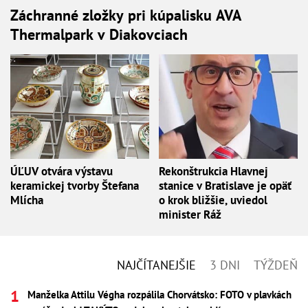
Záchranné zložky pri kúpalisku AVA
Thermalpark v Diakovciach
ÚĽUV otvára výstavu
Rekonštrukcia Hlavnej
keramickej tvorby Štefana
stanice v Bratislave je opäť
Mlícha
o krok bližšie, uviedol
minister Ráž
NAJČÍTANEJŠIE
3 DNI
TÝŽDEŇ
Manželka Attilu Végha rozpálila Chorvátsko: FOTO v plavkách