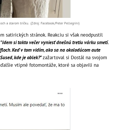
ch a starom tričku. (Zdroj: Facebook/Peter Pellegrini)
om satirických stránok. Reakciu si však neodpustil
.
"Idem si takto večer vyniesť dnešnú tretiu várku smetí.
 rifloch. Keď v tom vidím, ako sa na okolodúcom aute
Sused, kde je oblek?"
zažartoval si Dostál na svojom
 ďalšie vtipné fotomontáže, ktoré sa objavili na