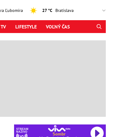
jtra Ľubomíra
27 °C
 TV
LIFESTYLE
VOĽNÝ ČAS
STREAM
NAŽIVO
Sombr