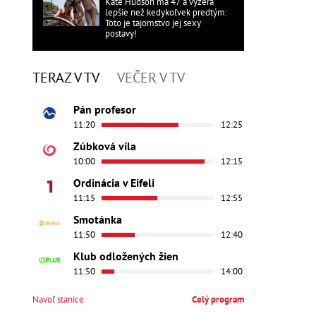
Kate Hudson má 47 a vyzerá
lepšie než kedykoľvek predtým:
Toto je tajomstvo jej sexy
postavy!
TERAZ V TV
VEČER V TV
Pán profesor
11:20
12:25
Zúbková víla
10:00
12:15
Ordinácia v Eifeli
11:15
12:55
Smotánka
11:50
12:40
Klub odložených žien
11:50
14:00
Navoľ stanice
Celý program