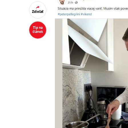
Zdieľať
Tip na
článok