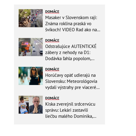
DOMÁCE
Masaker v Slovenskom raji:
Známa roklina praská vo
švíkoch! VIDEO Rad ako na
banány za socializmu
DOMÁCE
Odstrašujúce AUTENTICKÉ
zábery z nehody na D1:
Dodávka ľahla popolom,
ťažko zraneného
DOMÁCE
zachraňoval vrtuľník
Horúčavy opäť udierajú na
Slovensku: Meteorológovia
vydali výstrahy pre viaceré
okresy
DOMÁCE
Kiska zverejnil srdcervúcu
správu: Lekári zastavili
liečbu malého Dominika,
zostávajú mu posledné
týždne života