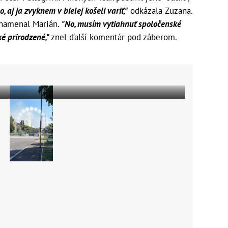
, aj ja zvyknem v bielej košeli variť,"
odkázala Zuzana.
namenal Marián.
"No, musím vytiahnuť spoločenské
é prirodzené,"
znel ďalší komentár pod záberom.