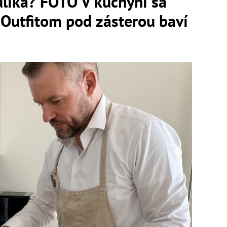
ulíka? FOTO V kuchyni sa
: Outfitom pod zásterou baví