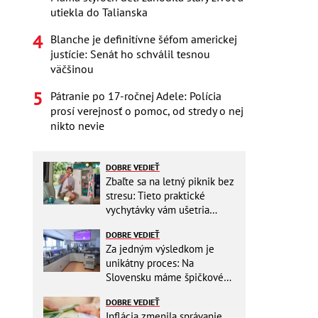
utiekla do Talianska
Blanche je definitívne šéfom americkej
justície: Senát ho schválil tesnou
väčšinou
Pátranie po 17-ročnej Adele: Polícia
prosí verejnosť o pomoc, od stredy o nej
nikto nevie
DOBRE VEDIEŤ
Zbaľte sa na letný piknik bez
stresu: Tieto praktické
vychytávky vám ušetria
miesto v batohu!
DOBRE VEDIEŤ
Za jedným výsledkom je
unikátny proces: Na
Slovensku máme špičkové
pracovisko
DOBRE VEDIEŤ
Inflácia zmenila správanie