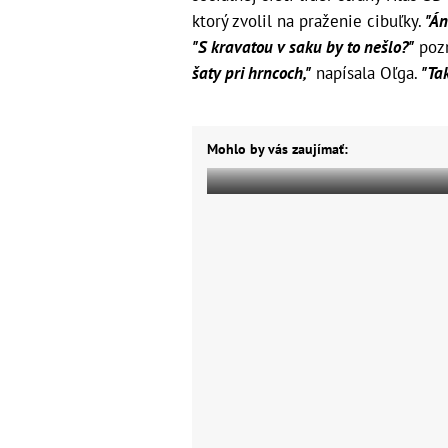
ktorý zvolil na praženie cibuľky.
"Áno
"S kravatou v saku by to nešlo?"
poz
šaty pri hrncoch,"
napísala Oľga.
"Tak
Mohlo by vás zaujímať: