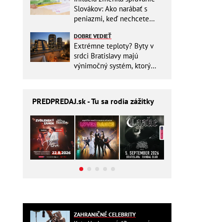
Slovákov: Ako narábať s
peniazmi, keď nechcete
zbytočne riskovať?
DOBRE VEDIEŤ
Extrémne teploty? Byty v
srdci Bratislavy majú
výnimočný systém, ktorý
ešte aj šetrí náklady
PREDPREDAJ
.sk - Tu sa rodia zážitky
ZAHRANIČNÉ CELEBRITY