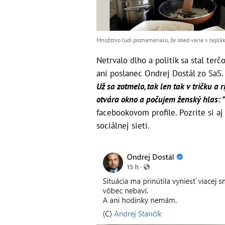
Množstvo ľudí poznamenalo, že obed varia v tepláko
Netrvalo dlho a politik sa stal terč
ani poslanec Ondrej Dostál zo SaS
Už sa zotmelo, tak len tak v tričku a
otvára okno a počujem ženský hlas: "
facebookovom profile. Pozrite si aj
sociálnej sieti.