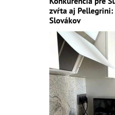
Konkurencia pre S
zvŕta aj Pellegrini
Slovákov