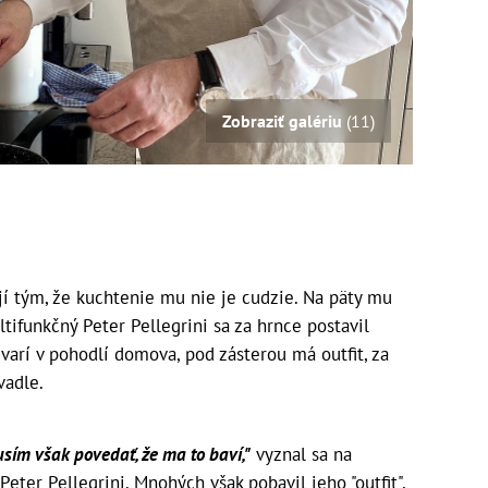
Zobraziť galériu
(11)
jí tým, že kuchtenie mu nie je cudzie. Na päty mu
ultifunkčný Peter Pellegrini sa za hrnce postavil
varí v pohodlí domova, pod zásterou má outfit, za
vadle.
Musím však povedať, že ma to baví,"
vyznal sa na
 Peter Pellegrini. Mnohých však pobavil jeho "outfit",