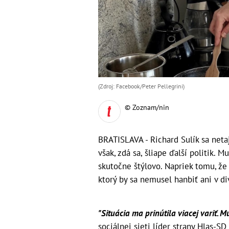
(Zdroj: Facebook/Peter Pellegrini)
© Zoznam/nin
BRATISLAVA - Richard Sulík sa neta
však, zdá sa, šliape ďalší politik. M
skutočne štýlovo. Napriek tomu, že 
ktorý by sa nemusel hanbiť ani v di
"Situácia ma prinútila viacej variť. 
sociálnej sieti líder strany Hlas-SD