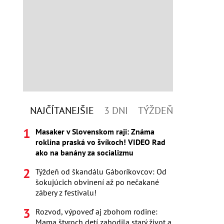
NAJČÍTANEJŠIE
3 DNI
TÝŽDEŇ
Masaker v Slovenskom raji: Známa
roklina praská vo švíkoch! VIDEO Rad
ako na banány za socializmu
Týždeň od škandálu Gáboríkovcov: Od
šokujúcich obvinení až po nečakané
zábery z festivalu!
Rozvod, výpoveď aj zbohom rodine:
Mama štyroch detí zahodila starý život a