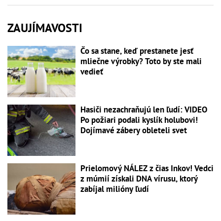
ZAUJÍMAVOSTI
Čo sa stane, keď prestanete jesť
mliečne výrobky? Toto by ste mali
vedieť
Hasiči nezachraňujú len ľudí: VIDEO
Po požiari podali kyslík holubovi!
Dojímavé zábery obleteli svet
Prielomový NÁLEZ z čias Inkov! Vedci
z múmií získali DNA vírusu, ktorý
zabíjal milióny ľudí