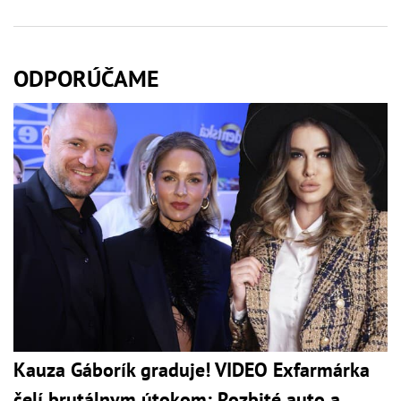
ODPORÚČAME
Kauza Gáborík graduje! VIDEO Exfarmárka
čelí brutálnym útokom: Rozbité auto a