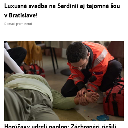
Luxusná svadba na Sardínii aj tajomná šou
v Bratislave!
Domáci prominenti
Horúčavy udreli naplno: Záchranári riešili