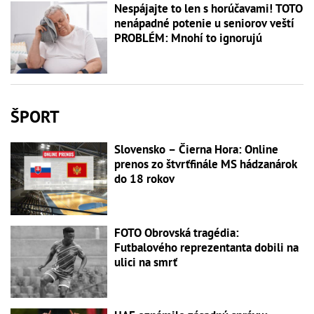
Nespájajte to len s horúčavami! TOTO
nenápadné potenie u seniorov veští
PROBLÉM: Mnohí to ignorujú
ŠPORT
Slovensko – Čierna Hora: Online
prenos zo štvrťfinále MS hádzanárok
do 18 rokov
FOTO Obrovská tragédia:
Futbalového reprezentanta dobili na
ulici na smrť