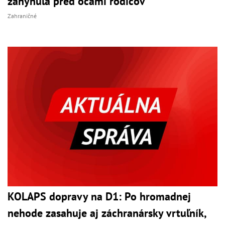
zahynula pred očami rodičov
Zahraničné
KOLAPS dopravy na D1: Po hromadnej
nehode zasahuje aj záchranársky vrtuľník,