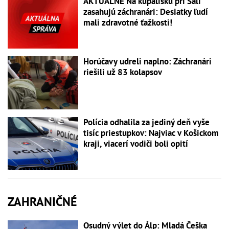
AKTUÁLNE Na kúpalisku pri Šali
zasahujú záchranári: Desiatky ľudí
mali zdravotné ťažkosti!
Horúčavy udreli naplno: Záchranári
riešili už 83 kolapsov
Polícia odhalila za jediný deň vyše
tisíc priestupkov: Najviac v Košickom
kraji, viacerí vodiči boli opití
ZAHRANIČNÉ
Osudný výlet do Álp: Mladá Češka