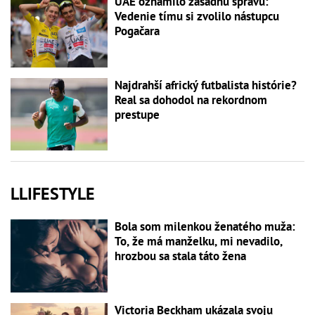
UAE oznámilo zásadnú správu:
Vedenie tímu si zvolilo nástupcu
Pogačara
Najdrahší africký futbalista histórie?
Real sa dohodol na rekordnom
prestupe
LLIFESTYLE
Bola som milenkou ženatého muža:
To, že má manželku, mi nevadilo,
hrozbou sa stala táto žena
Victoria Beckham ukázala svoju