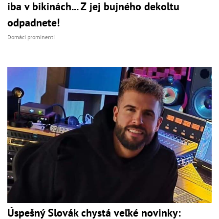
iba v bikinách... Z jej bujného dekoltu
odpadnete!
Domáci prominenti
Úspešný Slovák chystá veľké novinky: