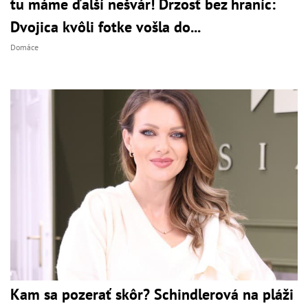
tu máme ďalší nešvár! Drzosť bez hraníc:
Dvojica kvôli fotke vošla do...
Domáce
Kam sa pozerať skôr? Schindlerová na pláži