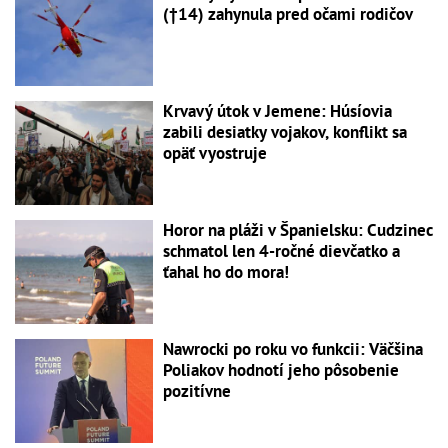
(†14) zahynula pred očami rodičov
Krvavý útok v Jemene: Húsíovia
zabili desiatky vojakov, konflikt sa
opäť vyostruje
Horor na pláži v Španielsku: Cudzinec
schmatol len 4-ročné dievčatko a
ťahal ho do mora!
Nawrocki po roku vo funkcii: Väčšina
Poliakov hodnotí jeho pôsobenie
pozitívne