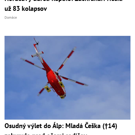
už 83 kolapsov
Domáce
Osudný výlet do Álp: Mladá Češka (†14)