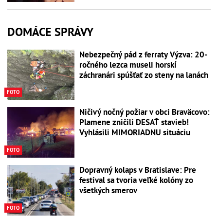
DOMÁCE SPRÁVY
Nebezpečný pád z ferraty Výzva: 20-
ročného lezca museli horskí
záchranári spúšťať zo steny na lanách
FOTO
Ničivý nočný požiar v obci Braväcovo:
Plamene zničili DESAŤ stavieb!
Vyhlásili MIMORIADNU situáciu
FOTO
Dopravný kolaps v Bratislave: Pre
festival sa tvoria veľké kolóny zo
všetkých smerov
FOTO