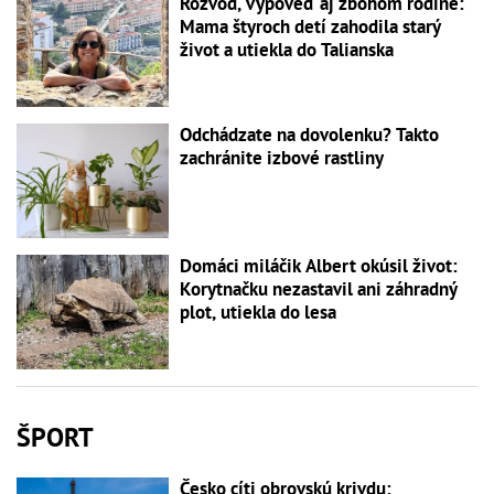
Rozvod, výpoveď aj zbohom rodine:
Mama štyroch detí zahodila starý
život a utiekla do Talianska
Odchádzate na dovolenku? Takto
zachránite izbové rastliny
Domáci miláčik Albert okúsil život:
Korytnačku nezastavil ani záhradný
plot, utiekla do lesa
ŠPORT
Česko cíti obrovskú krivdu: