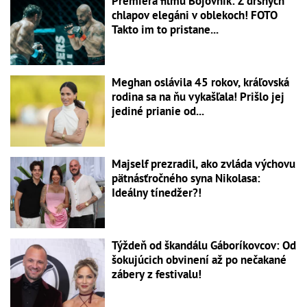
Premiéra filmu Bojovník: Z drsných
chlapov elegáni v oblekoch! FOTO
Takto im to pristane...
Meghan oslávila 45 rokov, kráľovská
rodina sa na ňu vykašľala! Prišlo jej
jediné prianie od...
Majself prezradil, ako zvláda výchovu
pätnásťročného syna Nikolasa:
Ideálny tínedžer?!
Týždeň od škandálu Gáboríkovcov: Od
šokujúcich obvinení až po nečakané
zábery z festivalu!