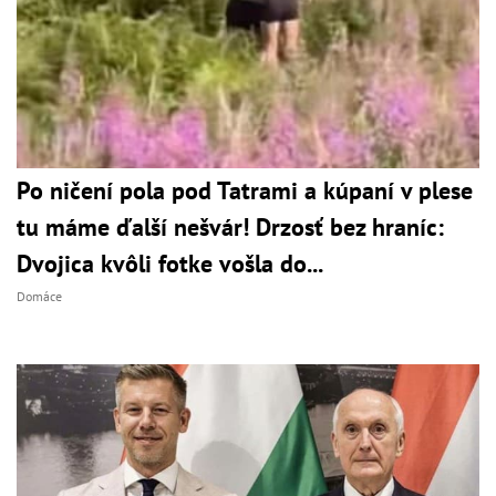
Po ničení pola pod Tatrami a kúpaní v plese
tu máme ďalší nešvár! Drzosť bez hraníc:
Dvojica kvôli fotke vošla do...
Domáce