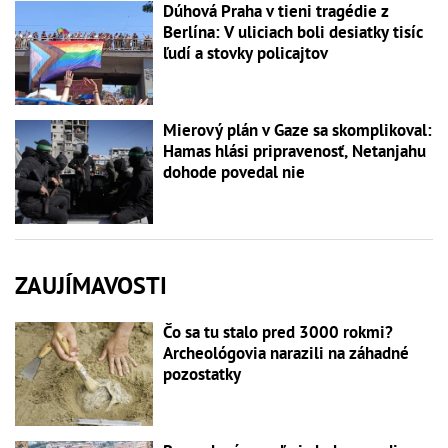
Dúhová Praha v tieni tragédie z
Berlína: V uliciach boli desiatky tisíc
ľudí a stovky policajtov
Mierový plán v Gaze sa skomplikoval:
Hamas hlási pripravenosť, Netanjahu
dohode povedal nie
ZAUJÍMAVOSTI
Čo sa tu stalo pred 3000 rokmi?
Archeológovia narazili na záhadné
pozostatky