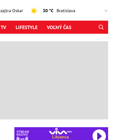
, zajtra Oskar
30 °C
 TV
LIFESTYLE
VOĽNÝ ČAS
STREAM
NAŽIVO
Libianca