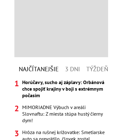
NAJČÍTANEJŠIE
3 DNI
TÝŽDEŇ
Horúčavy, sucho aj záplavy: Orbánová
chce spojiť krajiny v boji s extrémnym
počasím
MIMORIADNE Výbuch v areáli
Slovnaftu: Z miesta stúpa hustý čierny
dym!
Hrôza na rušnej križovatke: Smetiarske
auto sa prevrátilo, človek zostal