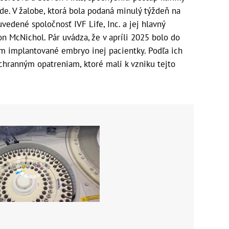
ide. V žalobe, ktorá bola podaná minulý týždeň na
edené spoločnosť IVF Life, Inc. a jej hlavný
on McNichol. Pár uvádza, že v apríli 2025 bolo do
m implantované embryo inej pacientky. Podľa ich
chranným opatreniam, ktoré mali k vzniku tejto