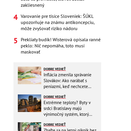
zakliesnený
Varovanie pre tisíce Sloveniek: ŠÚKL
upozorňuje na známu antikoncepciu,
môže zvyšovať riziko nádoru
Prekliaty budík! Wisterová opísala ranné
peklo: Nič nepomáha, toto musí
maskovať
DOBRE VEDIEŤ
Inflácia zmenila správanie
Slovákov: Ako narábať s
peniazmi, keď nechcete
zbytočne riskovať?
DOBRE VEDIEŤ
Extrémne teploty? Byty v
srdci Bratislavy majú
výnimočný systém, ktorý
ešte aj šetrí náklady
DOBRE VEDIEŤ
Zbaľte sa na letný piknik bez