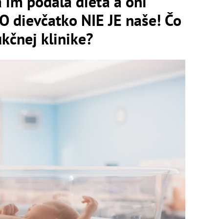
 im podala dieťa a oni
TO dievčatko NIE JE naše! Čo
ukčnej klinike?