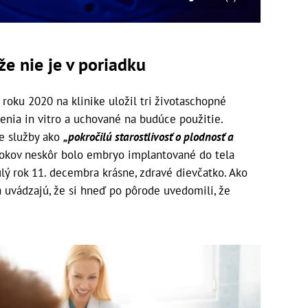
že nie je v poriadku
roku 2020 na klinike uložil tri životaschopné
ia in vitro a uchované na budúce použitie.
je služby ako
„pokročilú starostlivosť o plodnosť a
rokov neskôr bolo embryo implantované do tela
lý rok 11. decembra krásne, zdravé dievčatko. Ako
ia uvádzajú, že si hneď po pôrode uvedomili, že