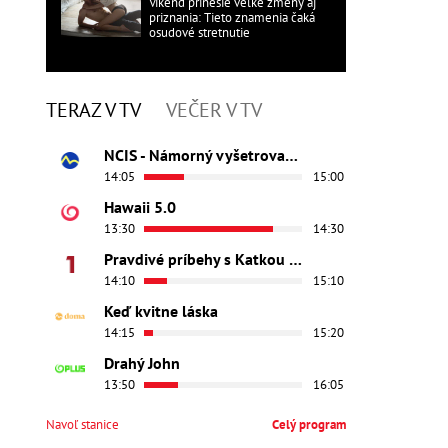
Víkend prinesie veľké zmeny aj
priznania: Tieto znamenia čaká
osudové stretnutie
TERAZ V TV
VEČER V TV
NCIS - Námorný vyšetrovací úrad
14:05
15:00
Hawaii 5.0
13:30
14:30
Pravdivé príbehy s Katkou Brychtovou
14:10
15:10
Keď kvitne láska
14:15
15:20
Drahý John
13:50
16:05
Navoľ stanice
Celý program