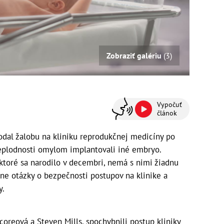
Zobraziť galériu
(3)
Vypočuť
článok
odal žalobu na kliniku reprodukčnej medicíny po
 neplodnosti omylom implantovali iné embryo.
, ktoré sa narodilo v decembri, nemá s nimi žiadnu
žne otázky o bezpečnosti postupov na klinike a
y.
coreová a Steven Mills, spochybnili postup kliniky