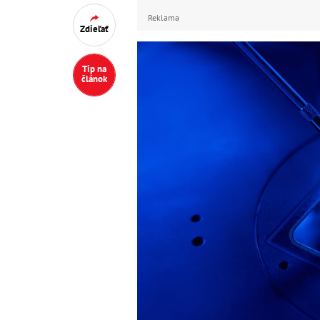
Reklama
Zdieľať
Tip na
článok