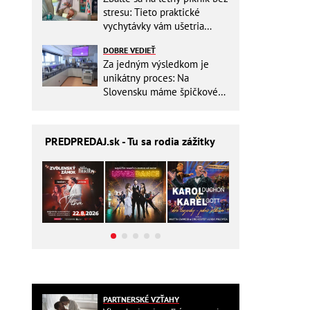
stresu: Tieto praktické
vychytávky vám ušetria
miesto v batohu!
DOBRE VEDIEŤ
Za jedným výsledkom je
unikátny proces: Na
Slovensku máme špičkové
pracovisko
PREDPREDAJ
.sk - Tu sa rodia zážitky
PARTNERSKÉ VZŤAHY