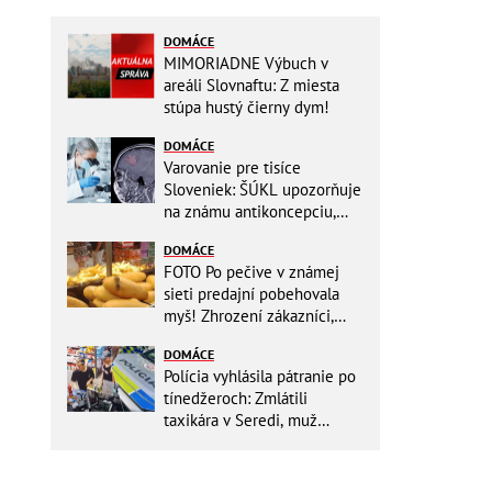
DOMÁCE
MIMORIADNE Výbuch v
areáli Slovnaftu: Z miesta
stúpa hustý čierny dym!
DOMÁCE
Varovanie pre tisíce
Sloveniek: ŠÚKL upozorňuje
na známu antikoncepciu,
môže zvyšovať riziko nádoru
DOMÁCE
FOTO Po pečive v známej
sieti predajní pobehovala
myš! Zhrození zákazníci,
reťazec reaguje
DOMÁCE
Polícia vyhlásila pátranie po
tínedžeroch: Zmlátili
taxikára v Seredi, muž
skončil s ťažkými
zraneniami!