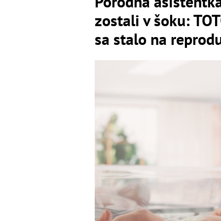
Pôrodná asistentka
zostali v šoku: TO
sa stalo na reprod