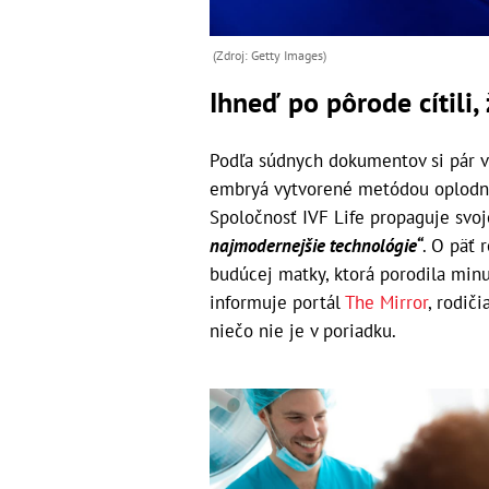
(Zdroj: Getty Images)
Ihneď po pôrode cítili, 
Podľa súdnych dokumentov si pár v 
embryá vytvorené metódou oplodnen
Spoločnosť IVF Life propaguje svo
najmodernejšie technológie“
. O päť 
budúcej matky, ktorá porodila minu
informuje portál
The Mirror
, rodič
niečo nie je v poriadku.