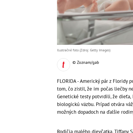
Ilustračné foto (Zdroj: Getty Images)
© Zoznam/gab
FLORIDA - Americký pár z Floridy p
tom, čo zistil, že im počas liečby
Genetické testy potvrdili, že dieťa
biologickú väzbu. Prípad otvára vá
možných dopadoch na ďalšie rodin
Rodičia malého dievčatka, Tiffany S