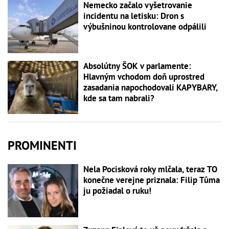
Nemecko začalo vyšetrovanie
incidentu na letisku: Dron s
výbušninou kontrolovane odpálili
Absolútny ŠOK v parlamente:
Hlavným vchodom doň uprostred
zasadania napochodovali KAPYBARY,
kde sa tam nabrali?
PROMINENTI
Nela Pocisková roky mlčala, teraz TO
konečne verejne priznala: Filip Tůma
ju požiadal o ruku!