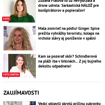
Zuzana Fialová to už nevydržala a
drsne udrela: Sarkastická NÁLOŽ pre
konšpirátorov a popieračov!
FOTO
Mala zomrieť na pódiu! Ginger Spice
prežila vyhrážky teroristu, kolaps na
vrchole slávy aj poníženie v spálni
Kam sa pozerať skôr? Schindlerová
na pláži iba v bikinách... Z jej bujného
dekoltu odpadnete!
FOTO VNÚTRI
ZAUJÍMAVOSTI
Vedci objavili skrytú príčinu cukrovky,