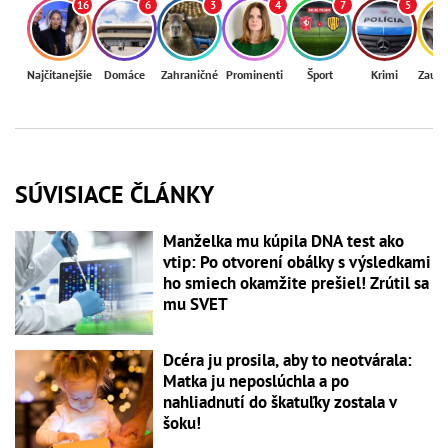
16
6
3
4
7
5
Najčítanejšie
Domáce
Zahraničné
Prominenti
Šport
Krimi
Zaují
SÚVISIACE ČLÁNKY
Manželka mu kúpila DNA test ako
vtip: Po otvorení obálky s výsledkami
ho smiech okamžite prešiel! Zrútil sa
mu SVET
Dcéra ju prosila, aby to neotvárala:
Matka ju neposlúchla a po
nahliadnutí do škatuľky zostala v
šoku!