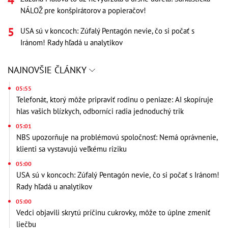
NÁLOŽ pre konšpirátorov a popieračov!
USA sú v koncoch: Zúfalý Pentagón nevie, čo si počať s
Iránom! Rady hľadá u analytikov
NAJNOVŠIE ČLÁNKY
05:55
Telefonát, ktorý môže pripraviť rodinu o peniaze: AI skopíruje
hlas vašich blízkych, odborníci radia jednoduchý trik
05:01
NBS upozorňuje na problémovú spoločnosť: Nemá oprávnenie,
klienti sa vystavujú veľkému riziku
05:00
USA sú v koncoch: Zúfalý Pentagón nevie, čo si počať s Iránom!
Rady hľadá u analytikov
05:00
Vedci objavili skrytú príčinu cukrovky, môže to úplne zmeniť
liečbu