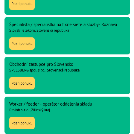
Pozri ponuku
Špecialista / špecialistka na fixné siete a služby- Rožňava
Slovak Telekom, Slovenská republika
Pozri ponuku
Obchodní zástupce pro Slovensko
SPELSBERG spol. s r.o., Slovenská republika
Pozri ponuku
Worker / feeder - operátor oddelenia skladu
ProJob s. r. o., Žilinský kraj
Pozri ponuku