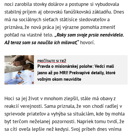
noci zarobila stovky dolárov a postupne si vybudovala
stabilný príjem aj obrovskú fanúšikovskú základňu. Dnes
má na sociálnych sieťach státisíce sledovateľov a
priznáva, že nová práca jej výrazne pomohla zmeniť
pohľad na vlastné telo.
„Roky som svoje prsia nenávidela.
Až teraz som sa naučila ich milovať,“
hovorí.
PREČÍTAJTE SI TIEŽ
Pravda o misionárskej polohe: Vedci mali
jasno až po MRI! Prekvapivé detaily, ktoré
voľným okom neuvidíte
Hoci sa jej život v mnohom zlepšil, stále má obavy z
reakcií verejnosti. Sama priznala, že von chodí radšej v
sprievode priateľov a vyhýba sa situáciám, kde by mohla
byť terčom neželanej pozornosti. Napriek tomu tvrdí, že
sa cíti oveľa lepšie než kedysi. Svoj príbeh dnes vníma