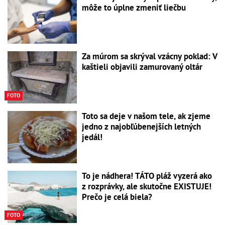
môže to úplne zmeniť liečbu
Za múrom sa skrýval vzácny poklad: V
kaštieli objavili zamurovaný oltár
FOTO
Toto sa deje v našom tele, ak zjeme
jedno z najobľúbenejších letných
jedál!
To je nádhera! TÁTO pláž vyzerá ako
z rozprávky, ale skutočne EXISTUJE!
Prečo je celá biela?
FOTO