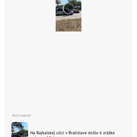
Na Bajkalskej ulici v Bratislave došlo k zrážke