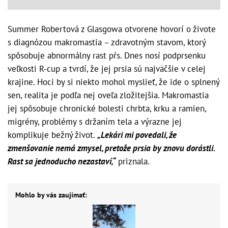
Summer Robertová z Glasgowa otvorene hovorí o živote
s diagnózou makromastia – zdravotným stavom, ktorý
spôsobuje abnormálny rast pŕs. Dnes nosí podprsenku
veľkosti R-cup a tvrdí, že jej prsia sú najväčšie v celej
krajine. Hoci by si niekto mohol myslieť, že ide o splnený
sen, realita je podľa nej oveľa zložitejšia. Makromastia
jej spôsobuje chronické bolesti chrbta, krku a ramien,
migrény, problémy s držaním tela a výrazne jej
komplikuje bežný život.
„Lekári mi povedali, že
zmenšovanie nemá zmysel, pretože prsia by znovu dorástli.
Rast sa jednoducho nezastaví,“
priznala.
Mohlo by vás zaujímať: