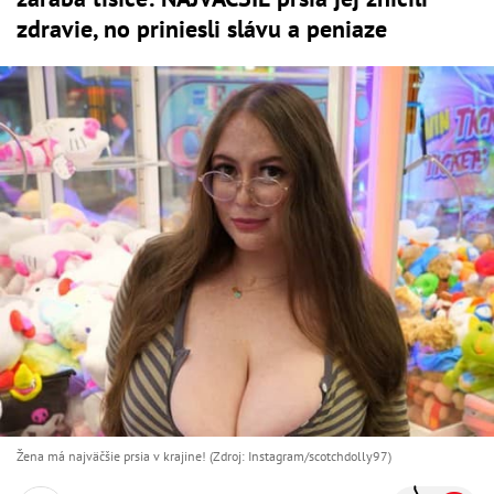
zdravie, no priniesli slávu a peniaze
Žena má najväčšie prsia v krajine! (Zdroj: Instagram/scotchdolly97)