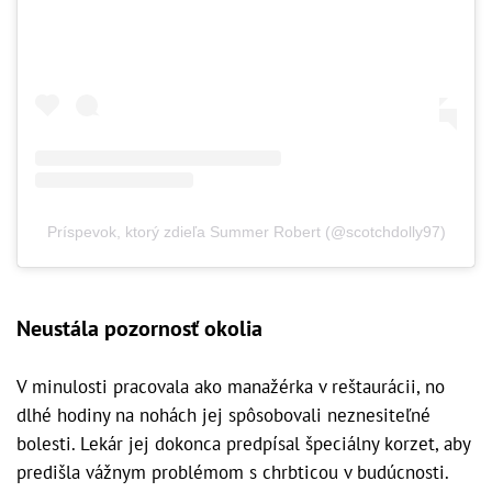
Príspevok, ktorý zdieľa Summer Robert (@scotchdolly97)
Neustála pozornosť okolia
V minulosti pracovala ako manažérka v reštaurácii, no
dlhé hodiny na nohách jej spôsobovali neznesiteľné
bolesti. Lekár jej dokonca predpísal špeciálny korzet, aby
predišla vážnym problémom s chrbticou v budúcnosti.