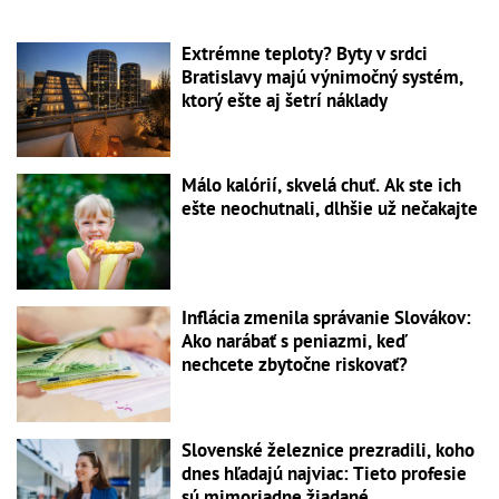
Extrémne teploty? Byty v srdci
Bratislavy majú výnimočný systém,
ktorý ešte aj šetrí náklady
Málo kalórií, skvelá chuť. Ak ste ich
ešte neochutnali, dlhšie už nečakajte
Inflácia zmenila správanie Slovákov:
Ako narábať s peniazmi, keď
nechcete zbytočne riskovať?
Slovenské železnice prezradili, koho
dnes hľadajú najviac: Tieto profesie
sú mimoriadne žiadané