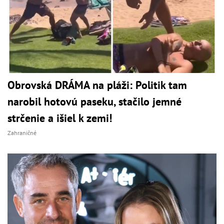
Obrovská DRÁMA na pláži: Politik tam
narobil hotovú paseku, stačilo jemné
strčenie a išiel k zemi!
Zahraničné