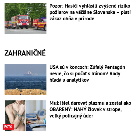
Pozor: Hasiči vyhlásili zvýšené riziko
požiarov na väčšine Slovenska – platí
zákaz ohňa v prírode
ZAHRANIČNÉ
USA sú v koncoch: Zúfalý Pentagón
nevie, čo si počať s Iránom! Rady
hľadá u analytikov
Muž išiel darovať plazmu a zostal ako
OBARENÝ: NAHÝ človek v strope,
veľký policajný úder
FOTO