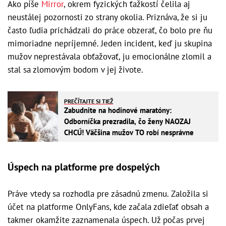
Ako píše
Mirror
, okrem fyzických ťažkostí čelila aj
neustálej pozornosti zo strany okolia. Priznáva, že si ju
často ľudia prichádzali do práce obzerať, čo bolo pre ňu
mimoriadne nepríjemné. Jeden incident, keď ju skupina
mužov neprestávala obťažovať, ju emocionálne zlomil a
stal sa zlomovým bodom v jej živote.
PREČÍTAJTE SI TIEŽ
Zabudnite na hodinové maratóny:
Odborníčka prezradila, čo ženy NAOZAJ
CHCÚ! Väčšina mužov TO robí nesprávne
Úspech na platforme pre dospelých
Práve vtedy sa rozhodla pre zásadnú zmenu. Založila si
účet na platforme OnlyFans, kde začala zdieľať obsah a
takmer okamžite zaznamenala úspech. Už počas prvej