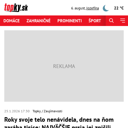
22 °C
6. august
,
Jozefína
DOMÁCE
ZAHRANIČNÉ
PROMINENTI
ŠPORT
ZAUJÍMAV
25.1.2026 17:30
Topky
Zaujímavosti
Roky svoje telo nenávidela, dnes na ňom
zarába tisíce: NAJVÄČŠIE prsia jej zničili