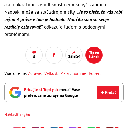
ako dôkaz toho, že odlišnosť nemusí byť slabinou.
Naopak, môže sa stať zdrojom sily.
„Je to niečo, čo vás robí
inými. A práve v tom je hodnota. Naučila som sa svoje
rozdiely oslavovať,“
odkazuje ľuďom s podobnými
problémami.
Tip na
8
Zdieľať
článok
Viac o téme:
Zdravie
,
Veľkosť
,
Prsia
,
Summer Robert
Pridajte si Topky.sk
medzi Vaše
Pridať
preferované zdroje na Google
Nahlásiť chybu