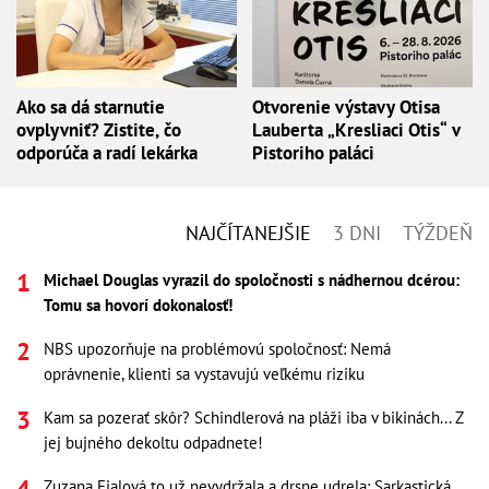
Ako sa dá starnutie
Otvorenie výstavy Otisa
ovplyvniť? Zistite, čo
Lauberta „Kresliaci Otis“ v
odporúča a radí lekárka
Pistoriho paláci
NAJČÍTANEJŠIE
3 DNI
TÝŽDEŇ
Michael Douglas vyrazil do spoločnosti s nádhernou dcérou:
Tomu sa hovorí dokonalosť!
NBS upozorňuje na problémovú spoločnosť: Nemá
oprávnenie, klienti sa vystavujú veľkému riziku
Kam sa pozerať skôr? Schindlerová na pláži iba v bikinách... Z
jej bujného dekoltu odpadnete!
Zuzana Fialová to už nevydržala a drsne udrela: Sarkastická