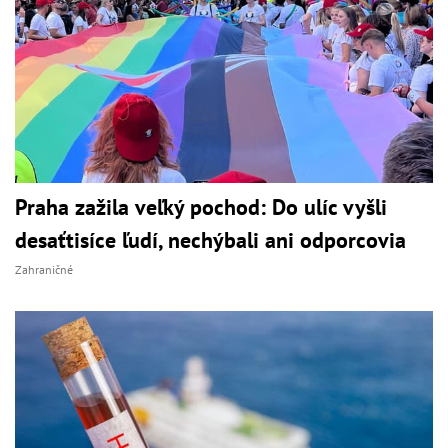
Praha zažila veľký pochod: Do ulíc vyšli
desaťtisíce ľudí, nechýbali ani odporcovia
Zahraničné