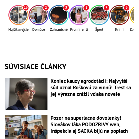
16
2
3
1
7
6
Najčítanejšie
Domáce
Zahraničné
Prominenti
Šport
Krimi
Zaují
SÚVISIACE ČLÁNKY
Koniec kauzy agrodotácií: Najvyšší
súd uznal Roškovú za vinnú! Trest sa
jej výrazne znížil vďaka novele
Pozor na superlacné dovolenky!
Slovákov láka PODOZRIVÝ web,
inšpekcia aj SACKA bijú na poplach