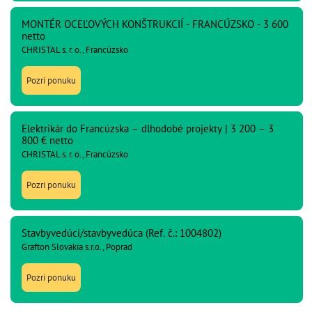
MONTÉR OCEĽOVÝCH KONŠTRUKCIÍ - FRANCÚZSKO - 3 600
netto
CHRISTAL s. r. o., Francúzsko
Pozri ponuku
Elektrikár do Francúzska – dlhodobé projekty | 3 200 – 3
800 € netto
CHRISTAL s. r. o., Francúzsko
Pozri ponuku
Stavbyvedúci/stavbyvedúca (Ref. č.: 1004802)
Grafton Slovakia s.r.o., Poprad
Pozri ponuku