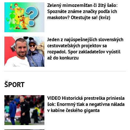
Zelený mimozemšťan či žltý šašo:
Spoznáte známe značky podľa ich
maskotov? Otestujte sa! (kvíz)
Jeden z najúspešnejších slovenských
cestovateľských projektov sa
rozpadol. Spor zakladateľov vyústil
až do konkurzu
ŠPORT
VIDEO Historická prestrelka priniesla
šok: Enormný tlak a negatívna nálada
v kabíne českého giganta