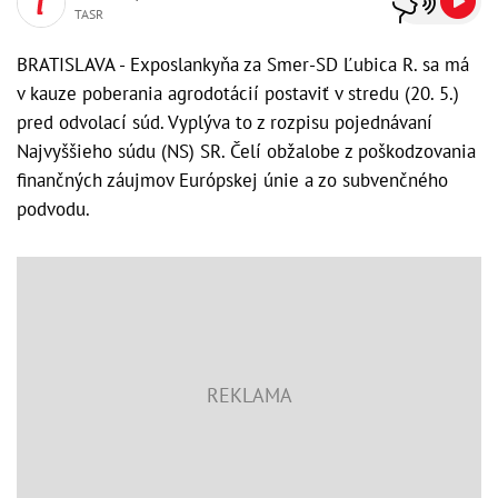
TASR
BRATISLAVA - Exposlankyňa za Smer-SD Ľubica R. sa má
v kauze poberania agrodotácií postaviť v stredu (20. 5.)
pred odvolací súd. Vyplýva to z rozpisu pojednávaní
Najvyššieho súdu (NS) SR. Čelí obžalobe z poškodzovania
finančných záujmov Európskej únie a zo subvenčného
podvodu.