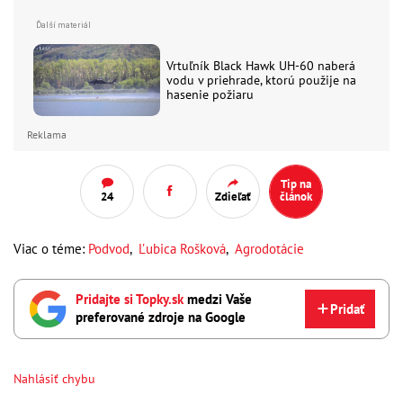
Vrtuľník Black Hawk UH-60 naberá
vodu v priehrade, ktorú použije na
hasenie požiaru
Reklama
Tip na
24
Zdieľať
článok
Viac o téme:
Podvod
,
Ľubica Rošková
,
Agrodotácie
Pridajte si Topky.sk
medzi Vaše
Pridať
preferované zdroje na Google
Nahlásiť chybu