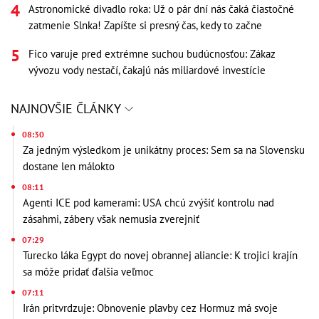
Astronomické divadlo roka: Už o pár dní nás čaká čiastočné
zatmenie Slnka! Zapíšte si presný čas, kedy to začne
Fico varuje pred extrémne suchou budúcnosťou: Zákaz
vývozu vody nestačí, čakajú nás miliardové investície
NAJNOVŠIE ČLÁNKY
08:30
Za jedným výsledkom je unikátny proces: Sem sa na Slovensku
dostane len málokto
08:11
Agenti ICE pod kamerami: USA chcú zvýšiť kontrolu nad
zásahmi, zábery však nemusia zverejniť
07:29
Turecko láka Egypt do novej obrannej aliancie: K trojici krajín
sa môže pridať ďalšia veľmoc
07:11
Irán pritvrdzuje: Obnovenie plavby cez Hormuz má svoje