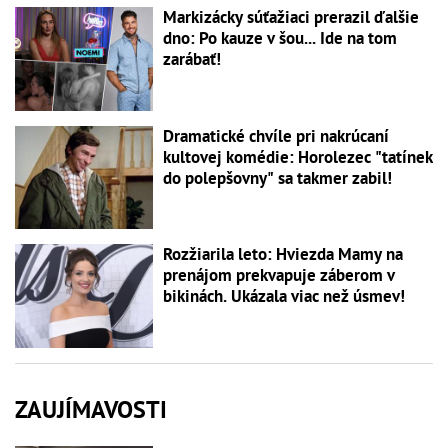
Markizácky súťažiaci prerazil ďalšie
dno: Po kauze v šou... Ide na tom
zarábať!
Dramatické chvíle pri nakrúcaní
kultovej komédie: Horolezec "tatínek
do polepšovny" sa takmer zabil!
Rozžiarila leto: Hviezda Mamy na
prenájom prekvapuje záberom v
bikinách. Ukázala viac než úsmev!
ZAUJÍMAVOSTI