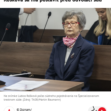
Na snímke Ľubica Rošková počas súdneho pojednávania na Špecializovanom
trestnom súde. (Zdroj: TASR/Martin Baumann)
© Zoznam/