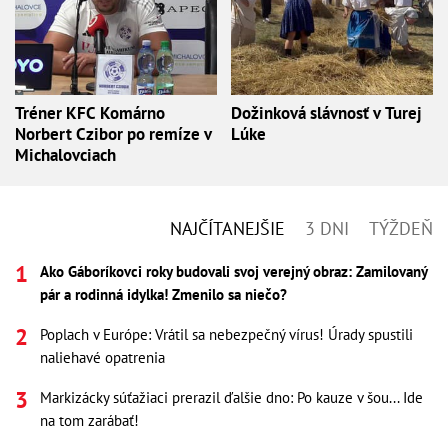
Tréner KFC Komárno
Dožinková slávnosť v Turej
Norbert Czibor po remíze v
Lúke
Michalovciach
NAJČÍTANEJŠIE
3 DNI
TÝŽDEŇ
Ako Gáboríkovci roky budovali svoj verejný obraz: Zamilovaný
pár a rodinná idylka! Zmenilo sa niečo?
Poplach v Európe: Vrátil sa nebezpečný vírus! Úrady spustili
naliehavé opatrenia
Markizácky súťažiaci prerazil ďalšie dno: Po kauze v šou... Ide
na tom zarábať!