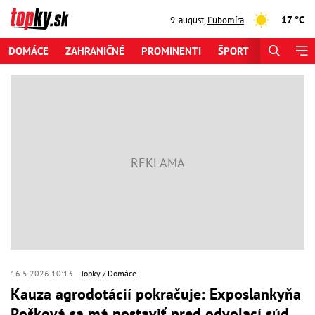
17 °C
9. august
,
Ľubomíra
DOMÁCE
ZAHRANIČNÉ
PROMINENTI
ŠPORT
ZAUJÍMAV
16.5.2026 10:13
Topky
Domáce
Kauza agrodotácií pokračuje: Exposlankyňa
Rošková sa má postaviť pred odvolací súd