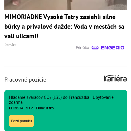
MIMORIADNE Vysoké Tatry zasiahli silné
búrky a prívalové dažde: Voda v mestách sa
valí ulicami!
Domáce
Pracovné pozície
Hľadáme zváračov CO₂ (135) do Francúzska | Ubytovanie
zdarma
CHRISTAL s. r. o., Francúzsko
Pozri ponuku