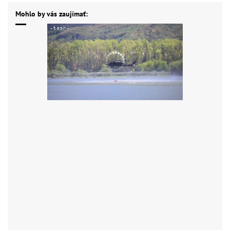
Mohlo by vás zaujímať: