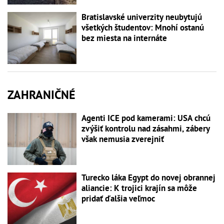
Bratislavské univerzity neubytujú
všetkých študentov: Mnohí ostanú
bez miesta na internáte
ZAHRANIČNÉ
Agenti ICE pod kamerami: USA chcú
zvýšiť kontrolu nad zásahmi, zábery
však nemusia zverejniť
Turecko láka Egypt do novej obrannej
aliancie: K trojici krajín sa môže
pridať ďalšia veľmoc