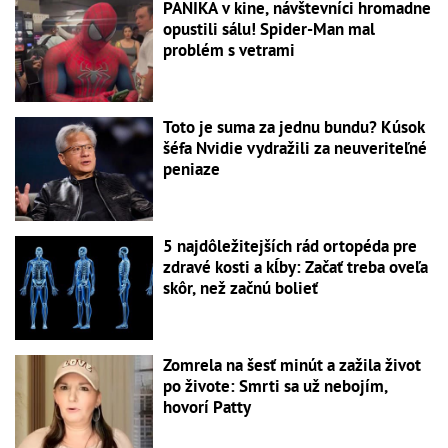
PANIKA v kine, návštevníci hromadne
opustili sálu! Spider-Man mal
problém s vetrami
Toto je suma za jednu bundu? Kúsok
šéfa Nvidie vydražili za neuveriteľné
peniaze
5 najdôležitejších rád ortopéda pre
zdravé kosti a kĺby: Začať treba oveľa
skôr, než začnú bolieť
Zomrela na šesť minút a zažila život
po živote: Smrti sa už nebojím,
hovorí Patty