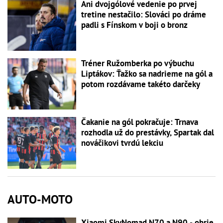
Ani dvojgólové vedenie po prvej
tretine nestačilo: Slováci po dráme
padli s Fínskom v boji o bronz
Tréner Ružomberka po výbuchu
Liptákov: Ťažko sa nadrieme na gól a
potom rozdávame takéto darčeky
Čakanie na gól pokračuje: Trnava
rozhodla už do prestávky, Spartak dal
nováčikovi tvrdú lekciu
AUTO-MOTO
Xiaomi SkyNomad N70 a N90 - obrie