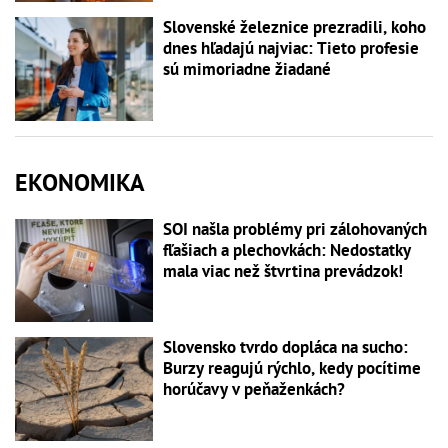
Slovenské železnice prezradili, koho
dnes hľadajú najviac: Tieto profesie
sú mimoriadne žiadané
EKONOMIKA
SOI našla problémy pri zálohovaných
fľašiach a plechovkách: Nedostatky
mala viac než štvrtina prevádzok!
Slovensko tvrdo dopláca na sucho:
Burzy reagujú rýchlo, kedy pocítime
horúčavy v peňaženkách?