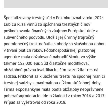
Špecializovaný trestný súd v Pezinku uznal v roku 2024
Ľubicu R. za vinnú zo spáchania trestných činov
poškodzovania finančných záujmov Európskej únie a
subvenčného podvodu. Uložil jej úhrnný trojročný
podmienečný trest odňatia slobody so skúšobnou dobou
v trvaní piatich rokov. Pôdohospodárskej platobnej
agentúre mala obžalovaná nahradiť škodu vo výške
takmer 152.000 eur. Súd čiastočne modifikoval
obžalobnú právnu kvalifikáciu, čím sa znížila trestná
sadzba. Priklonil sa k uloženiu trestu na spodnej hranici
trestnej sadzby s maximálnou dĺžkou skúšobnej doby.
Firma exposlankyne mala podľa obžaloby neoprávnene
poberať agrodotácie. Ide o žiadosti z rokov 2016 a 2017.
Prípad sa vyšetroval od roku 2018.