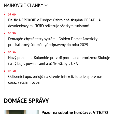
NAJNOVŠIE ČLÁNKY
07:00
Ďalšie NEPOKOJE v Európe: Ozbrojená skupina OBSADILA
dovolenkový raj, TOTO odkazuje všetkým turistom!
06:50
Pentagón chystá testy systému Golden Dome: Americký
protiraketový štít má byť pripravený do roku 2029
06:36
Nový prezident Kolumbie pritvrdí proti narkoterorizmu: Sľubuje
tvrdý boj s povstalcami a užšie väzby s USA
06:30
Odborníci upozorňujú na šírenie infekcií: Toto je aj pre nás
čoraz väčšia hrozba
DOMÁCE SPRÁVY
Pozor na sobotné horúčavy: V TEJTO