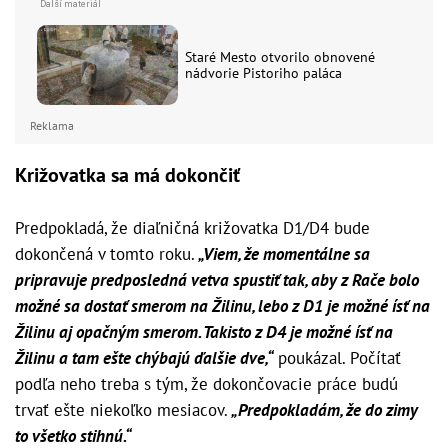
Staré Mesto otvorilo obnovené
nádvorie Pistoriho paláca
Reklama
Križovatka sa má dokončiť
Predpokladá, že diaľničná križovatka D1/D4 bude
dokončená v tomto roku.
„Viem, že momentálne sa
pripravuje predposledná vetva spustiť tak, aby z Rače bolo
možné sa dostať smerom na Žilinu, lebo z D1 je možné ísť na
Žilinu aj opačným smerom. Takisto z D4 je možné ísť na
Žilinu a tam ešte chýbajú ďalšie dve,“
poukázal. Počítať
podľa neho treba s tým, že dokončovacie práce budú
trvať ešte niekoľko mesiacov.
„Predpokladám, že do zimy
to všetko stihnú.“