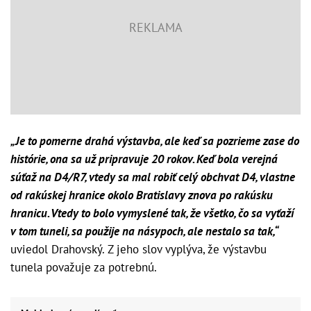
„Je to pomerne drahá výstavba, ale keď sa pozrieme zase do
histórie, ona sa už pripravuje 20 rokov. Keď bola verejná
súťaž na D4/R7, vtedy sa mal robiť celý obchvat D4, vlastne
od rakúskej hranice okolo Bratislavy znova po rakúsku
hranicu. Vtedy to bolo vymyslené tak, že všetko, čo sa vyťaží
v tom tuneli, sa použije na násypoch, ale nestalo sa tak,“
uviedol Drahovský. Z jeho slov vyplýva, že výstavbu
tunela považuje za potrebnú.