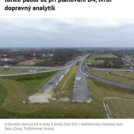
dopravný analytik
Križovatka diaľnice D4 a cesty II. triedy číslo 502 v bratislavskej mestskej časti
Rača. (Zdroj: TASR/Michal Svítok)