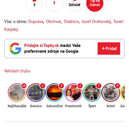
Tip na
5
Zdieľať
článok
Viac o téme:
Doprava
,
Obchvat
,
Diaľnice
,
Jozef Drahovský
,
Tunel
Karpaty
Pridajte si Topky.sk
medzi Vaše
Pridať
preferované zdroje na Google
Nahlásiť chybu
16
2
3
2
7
4
Najčítanejšie
Domáce
Zahraničné
Prominenti
Šport
Krimi
Zaují