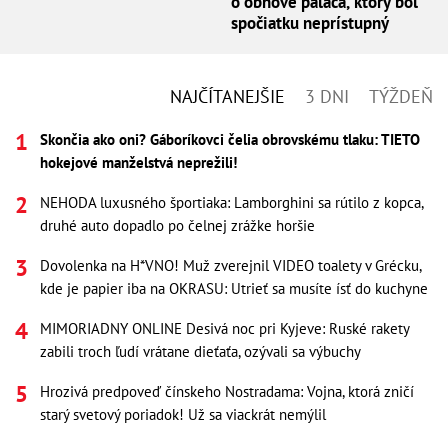
o obnove paláca, ktorý bol
spočiatku neprístupný
NAJČÍTANEJŠIE
3 DNI
TÝŽDEŇ
Skončia ako oni? Gáboríkovci čelia obrovskému tlaku: TIETO
hokejové manželstvá neprežili!
NEHODA luxusného športiaka: Lamborghini sa rútilo z kopca,
druhé auto dopadlo po čelnej zrážke horšie
Dovolenka na H*VNO! Muž zverejnil VIDEO toalety v Grécku,
kde je papier iba na OKRASU: Utrieť sa musíte ísť do kuchyne
MIMORIADNY ONLINE Desivá noc pri Kyjeve: Ruské rakety
zabili troch ľudí vrátane dieťaťa, ozývali sa výbuchy
Hrozivá predpoveď čínskeho Nostradama: Vojna, ktorá zničí
starý svetový poriadok! Už sa viackrát nemýlil