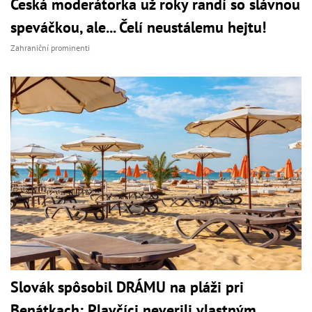
Česká moderátorka už roky randí so slávnou
speváčkou, ale... Čelí neustálemu hejtu!
Zahraniční prominenti
Slovák spôsobil DRÁMU na pláži pri
Benátkach: Plavčíci neverili vlastným