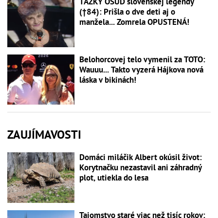
ŤAŽKÝ OSUD slovenskej legendy
(†84): Prišla o dve deti aj o
manžela... Zomrela OPUSTENÁ!
Belohorcovej telo vymenil za TOTO:
Wauuu... Takto vyzerá Hájkova nová
láska v bikinách!
ZAUJÍMAVOSTI
Domáci miláčik Albert okúsil život:
Korytnačku nezastavil ani záhradný
plot, utiekla do lesa
Tajomstvo staré viac než tisíc rokov: