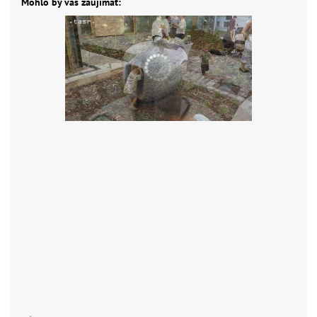
Mohlo by vás zaujímať: