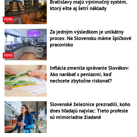
Bratislavy majú výnimočný systém,
ktorý ešte aj šetrí náklady
FOTO
Za jedným výsledkom je unikátny
proces: Na Slovensku máme špičkové
pracovisko
FOTO
Inflácia zmenila správanie Slovákov:
Ako narábať s peniazmi, keď
nechcete zbytočne riskovať?
Slovenské železnice prezradili, koho
dnes hľadajú najviac: Tieto profesie
sú mimoriadne žiadané