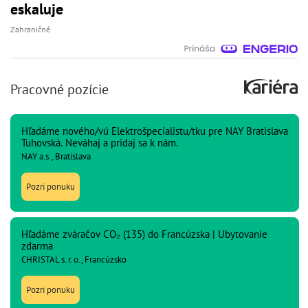
eskaluje
Zahraničné
Pracovné pozície
Hľadáme nového/vú Elektrošpecialistu/tku pre NAY Bratislava
Tuhovská. Neváhaj a pridaj sa k nám.
NAY a.s., Bratislava
Pozri ponuku
Hľadáme zváračov CO₂ (135) do Francúzska | Ubytovanie
zdarma
CHRISTAL s. r. o., Francúzsko
Pozri ponuku