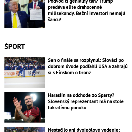
Podvod či geniálny ťah? Trump
predáva elite drahocenné
milisekundy. Bežní investori nemajú
šancu!
ŠPORT
Sen o finále sa rozplynul: Slováci po
dobrom úvode podľahli USA a zahrajú
si s Fínskom o bronz
Haraslín na odchode zo Sparty?
Slovenský reprezentant má na stole
lukratívnu ponuku
Nestačilo ani dvojgólové vedenie: