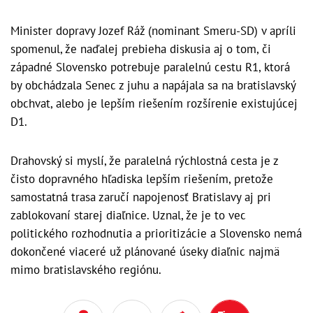
Minister dopravy Jozef Ráž (nominant Smeru-SD) v apríli
spomenul, že naďalej prebieha diskusia aj o tom, či
západné Slovensko potrebuje paralelnú cestu R1, ktorá
by obchádzala Senec z juhu a napájala sa na bratislavský
obchvat, alebo je lepším riešením rozšírenie existujúcej
D1.
Drahovský si myslí, že paralelná rýchlostná cesta je z
čisto dopravného hľadiska lepším riešením, pretože
samostatná trasa zaručí napojenosť Bratislavy aj pri
zablokovaní starej diaľnice. Uznal, že je to vec
politického rozhodnutia a prioritizácie a Slovensko nemá
dokončené viaceré už plánované úseky diaľnic najmä
mimo bratislavského regiónu.