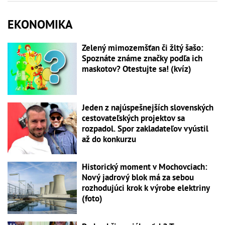
EKONOMIKA
Zelený mimozemšťan či žltý šašo:
Spoznáte známe značky podľa ich
maskotov? Otestujte sa! (kvíz)
Jeden z najúspešnejších slovenských
cestovateľských projektov sa
rozpadol. Spor zakladateľov vyústil
až do konkurzu
Historický moment v Mochovciach:
Nový jadrový blok má za sebou
rozhodujúci krok k výrobe elektriny
(foto)