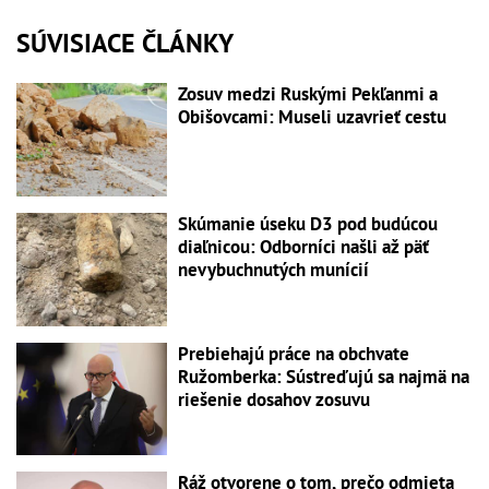
SÚVISIACE ČLÁNKY
Zosuv medzi Ruskými Pekľanmi a
Obišovcami: Museli uzavrieť cestu
Skúmanie úseku D3 pod budúcou
diaľnicou: Odborníci našli až päť
nevybuchnutých munícií
Prebiehajú práce na obchvate
Ružomberka: Sústreďujú sa najmä na
riešenie dosahov zosuvu
Ráž otvorene o tom, prečo odmieta