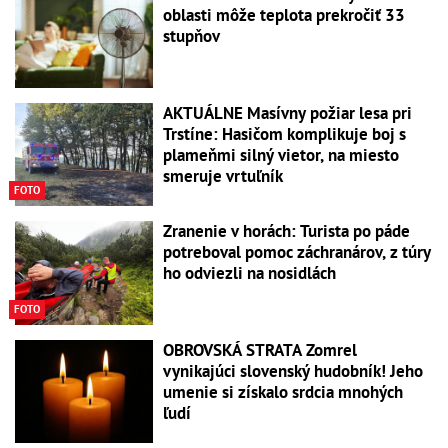
oblasti môže teplota prekročiť 33
stupňov
AKTUÁLNE Masívny požiar lesa pri
Trstíne: Hasičom komplikuje boj s
plameňmi silný vietor, na miesto
smeruje vrtuľník
FOTO
Zranenie v horách: Turista po páde
potreboval pomoc záchranárov, z túry
ho odviezli na nosidlách
FOTO
OBROVSKÁ STRATA Zomrel
vynikajúci slovenský hudobník! Jeho
umenie si získalo srdcia mnohých
ľudí