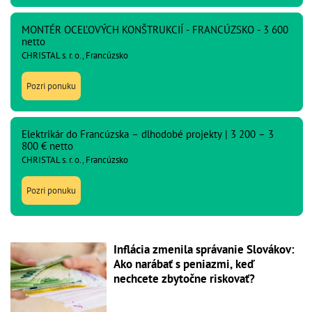
MONTÉR OCEĽOVÝCH KONŠTRUKCIÍ - FRANCÚZSKO - 3 600
netto
CHRISTAL s. r. o., Francúzsko
Pozri ponuku
Elektrikár do Francúzska – dlhodobé projekty | 3 200 – 3
800 € netto
CHRISTAL s. r. o., Francúzsko
Pozri ponuku
Inflácia zmenila správanie Slovákov:
Ako narábať s peniazmi, keď
nechcete zbytočne riskovať?