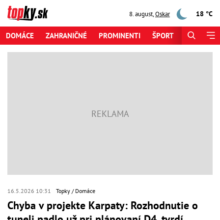
18 °C
8. august
,
Oskar
DOMÁCE
ZAHRANIČNÉ
PROMINENTI
ŠPORT
ZAUJÍMAV
16.5.2026 10:31
Topky
Domáce
Chyba v projekte Karpaty: Rozhodnutie o
tuneli padlo už pri plánovaní D4, tvrdí