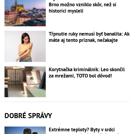
Brno možno vzniklo skôr, než si
historici mysleli
Tŕpnutie ruky nemusí byť banalita: Ak
máte aj tento príznak, nečakajte
Korytnačka kriminálnik: Leo skončil
za mrežami, TOTO bol dôvod!
DOBRÉ SPRÁVY
Extrémne teploty? Byty v srdci