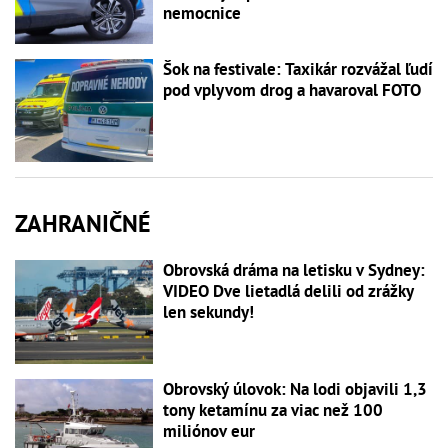
nemocnice
Šok na festivale: Taxikár rozvážal ľudí
pod vplyvom drog a havaroval FOTO
ZAHRANIČNÉ
Obrovská dráma na letisku v Sydney:
VIDEO Dve lietadlá delili od zrážky
len sekundy!
Obrovský úlovok: Na lodi objavili 1,3
tony ketamínu za viac než 100
miliónov eur