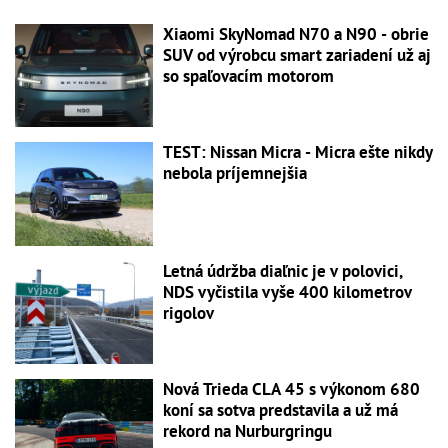
Xiaomi SkyNomad N70 a N90 - obrie
SUV od výrobcu smart zariadení už aj
so spaľovacím motorom
TEST: Nissan Micra - Micra ešte nikdy
nebola príjemnejšia
Letná údržba diaľnic je v polovici,
NDS vyčistila vyše 400 kilometrov
rigolov
Nová Trieda CLA 45 s výkonom 680
koní sa sotva predstavila a už má
rekord na Nurburgringu