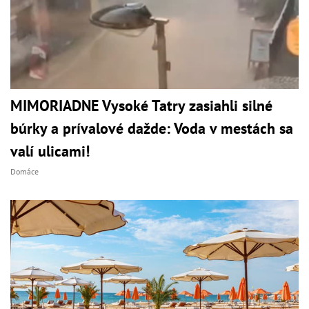
MIMORIADNE Vysoké Tatry zasiahli silné
búrky a prívalové dažde: Voda v mestách sa
valí ulicami!
Domáce