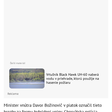
Vrtuľník Black Hawk UH-60 naberá
vodu v priehrade, ktorú použije na
hasenie požiaru
Reklama
Minister vnútra Davor Božinovič v piatok označil tieto
hrozby za formu hybridnej vojny. Chorvátska polícia