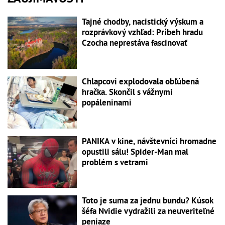
Tajné chodby, nacistický výskum a
rozprávkový vzhľad: Príbeh hradu
Czocha neprestáva fascinovať
Chlapcovi explodovala obľúbená
hračka. Skončil s vážnymi
popáleninami
PANIKA v kine, návštevníci hromadne
opustili sálu! Spider-Man mal
problém s vetrami
Toto je suma za jednu bundu? Kúsok
šéfa Nvidie vydražili za neuveriteľné
peniaze