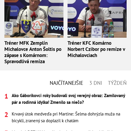
Tréner MFK Zemplín
Tréner KFC Komárno
Michalovce Anton Šoltis po
Norbert Czibor po remíze v
zápase s Komárnom:
Michalovciach
Spravodlivá remíza
NAJČÍTANEJŠIE
3 DNI
TÝŽDEŇ
Ako Gáboríkovci roky budovali svoj verejný obraz: Zamilovaný
pár a rodinná idylka! Zmenilo sa niečo?
Krvavý útok medveďa pri Martine: Šelma dohrýzla muža na
bicykli, zranený sa doplazil k chatám