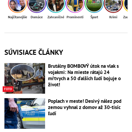
Najčítanejšie
Domáce
Zahraničné
Prominenti
Šport
Krimi
Zaují
SÚVISIACE ČLÁNKY
Brutálny BOMBOVÝ útok na vlak s
vojakmi: Na mieste rátajú 24
mŕtvych a 50 ďalších ľudí bojuje o
život!
FOTO
Poplach v meste! Desivý nález pod
zemou vyhnal z domov až 30-tisíc
ľudí