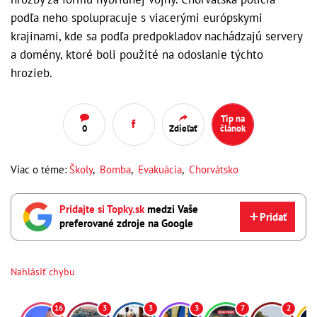
podľa neho spolupracuje s viacerými európskymi
krajinami, kde sa podľa predpokladov nachádzajú servery
a domény, ktoré boli použité na odoslanie týchto
hrozieb.
Tip na
0
Zdieľať
článok
Viac o téme:
Školy
,
Bomba
,
Evakuácia
,
Chorvátsko
Pridajte si Topky.sk
medzi Vaše
Pridať
preferované zdroje na Google
Nahlásiť chybu
16
3
3
3
7
2