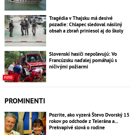
Tragédia v Thajsku má desivé
pozadie: Chlapec sledoval násilný
obsah a zbraň priniesol aj do školy
Slovenskí hasiči nepoľavujú: Vo
Francúzsku naďalej pomáhajú s
ničivými požiarmi
FOTO
PROMINENTI
Pozrite, ako vyzerá Števo Dvorský 15
rokov po odchode z Telerána a...
Prekvapivé slová o rodine