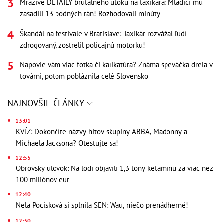
Mrazivé DETAILY brutálneho útoku na taxikára: Mladíci mu
zasadili 13 bodných rán! Rozhodovali minúty
Škandál na festivale v Bratislave: Taxikár rozvážal ľudí
zdrogovaný, zostrelil policajnú motorku!
Napovie vám viac fotka či karikatúra? Známa speváčka drela v
továrni, potom pobláznila celé Slovensko
NAJNOVŠIE ČLÁNKY
13:01
KVÍZ: Dokončíte názvy hitov skupiny ABBA, Madonny a
Michaela Jacksona? Otestujte sa!
12:55
Obrovský úlovok: Na lodi objavili 1,3 tony ketamínu za viac než
100 miliónov eur
12:40
Nela Pocisková si splnila SEN: Wau, niečo prenádherné!
12:30