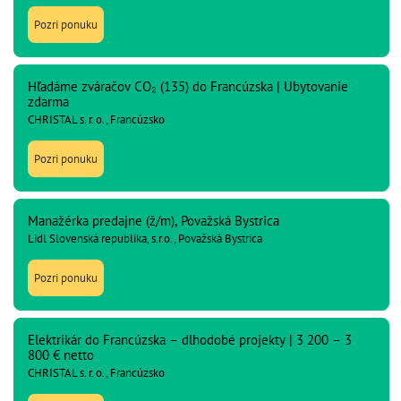
Pozri ponuku
Hľadáme zváračov CO₂ (135) do Francúzska | Ubytovanie
zdarma
CHRISTAL s. r. o., Francúzsko
Pozri ponuku
Manažérka predajne (ž/m), Považská Bystrica
Lidl Slovenská republika, s.r.o., Považská Bystrica
Pozri ponuku
Elektrikár do Francúzska – dlhodobé projekty | 3 200 – 3
800 € netto
CHRISTAL s. r. o., Francúzsko