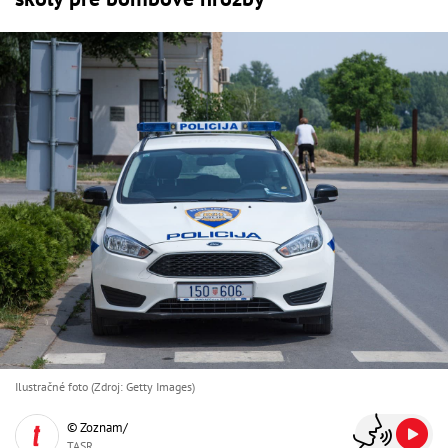
Ilustračné foto (Zdroj: Getty Images)
© Zoznam/
TASR