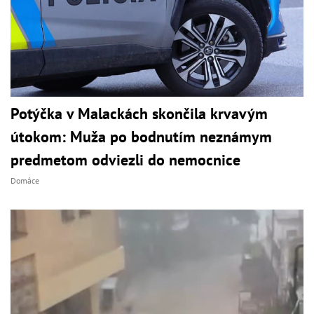
Potýčka v Malackách skončila krvavým
útokom: Muža po bodnutím neznámym
predmetom odviezli do nemocnice
Domáce