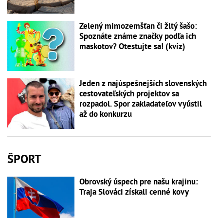
Zelený mimozemšťan či žltý šašo:
Spoznáte známe značky podľa ich
maskotov? Otestujte sa! (kvíz)
Jeden z najúspešnejších slovenských
cestovateľských projektov sa
rozpadol. Spor zakladateľov vyústil
až do konkurzu
ŠPORT
Obrovský úspech pre našu krajinu:
Traja Slováci získali cenné kovy