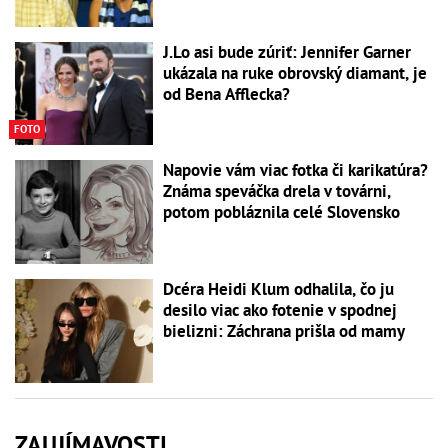
J.Lo asi bude zúriť: Jennifer Garner
ukázala na ruke obrovský diamant, je
od Bena Afflecka?
FOTO
Napovie vám viac fotka či karikatúra?
Známa speváčka drela v továrni,
potom pobláznila celé Slovensko
Dcéra Heidi Klum odhalila, čo ju
desilo viac ako fotenie v spodnej
bielizni: Záchrana prišla od mamy
ZAUJÍMAVOSTI