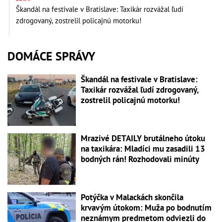
Škandál na festivale v Bratislave: Taxikár rozvážal ľudí
zdrogovaný, zostrelil policajnú motorku!
DOMÁCE SPRÁVY
Škandál na festivale v Bratislave:
Taxikár rozvážal ľudí zdrogovaný,
zostrelil policajnú motorku!
Mrazivé DETAILY brutálneho útoku
na taxikára: Mladíci mu zasadili 13
bodných rán! Rozhodovali minúty
Potýčka v Malackách skončila
krvavým útokom: Muža po bodnutím
neznámym predmetom odviezli do