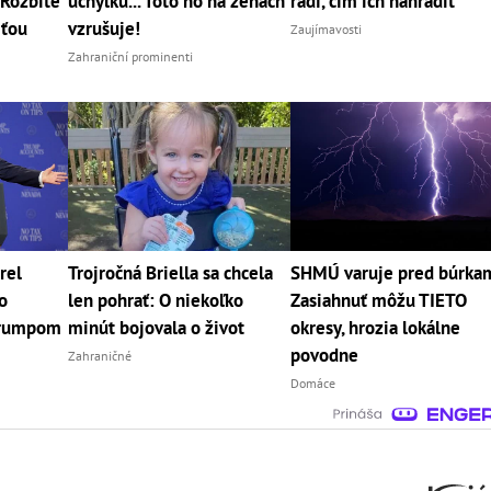
Rozbité
úchylku... Toto ho na ženách
radí, čím ich nahradiť
rťou
vzrušuje!
Zaujímavosti
Zahraniční prominenti
rel
Trojročná Briella sa chcela
SHMÚ varuje pred búrka
o
len pohrať: O niekoľko
Zasiahnuť môžu TIETO
Trumpom
minút bojovala o život
okresy, hrozia lokálne
povodne
Zahraničné
Domáce