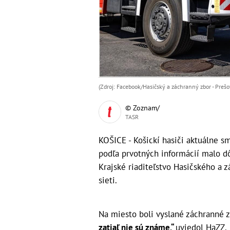
(Zdroj: Facebook/Hasičský a záchranný zbor - Prešo
© Zoznam/
TASR
KOŠICE - Košickí hasiči aktuálne s
podľa prvotných informácií malo dô
Krajské riaditeľstvo Hasičského a 
sieti.
Na miesto boli vyslané záchranné z
zatiaľ nie sú známe,“
uviedol HaZZ.