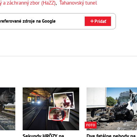
ý a záchranný zbor (HaZZ)
,
Ťahanovský tunel
referované zdroje na Google
Pridať
FOTO
Sekundy HRÔZY na
Dve fatálne nehody na