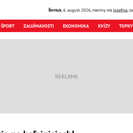
Štvrtok
,
6. august
2026
,
meniny má
Jozefína
, z
ŠPORT
ZAUJÍMAVOSTI
EKONOMIKA
KVÍZY
TOPKY