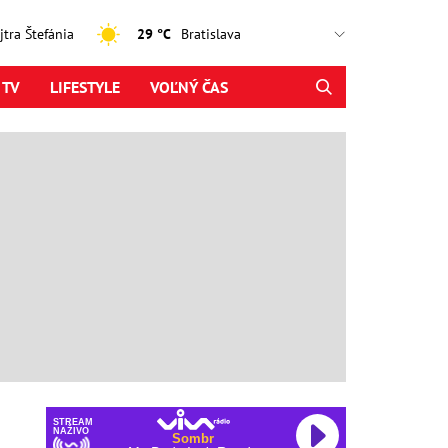
ajtra Štefánia
29 °C
 TV
LIFESTYLE
VOĽNÝ ČAS
STREAM
NAŽIVO
Sombr