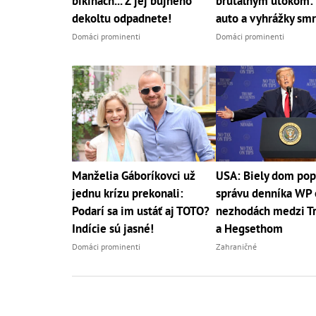
bikinách... Z jej bujného
brutálnym útokom: 
dekoltu odpadnete!
auto a vyhrážky sm
Domáci prominenti
Domáci prominenti
Manželia Gáboríkovci už
USA: Biely dom pop
jednu krízu prekonali:
správu denníka WP 
Podarí sa im ustáť aj TOTO?
nezhodách medzi 
Indície sú jasné!
a Hegsethom
Domáci prominenti
Zahraničné