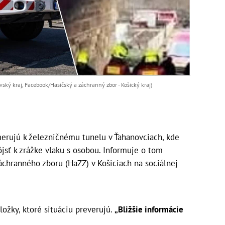
vský kraj, Facebook/Hasičský a záchranný zbor - Košický kraj)
merujú k železničnému tunelu v Ťahanovciach, kde
jsť k zrážke vlaku s osobou. Informuje o tom
záchranného zboru (HaZZ) v Košiciach na sociálnej
ložky, ktoré situáciu preverujú.
„Bližšie informácie