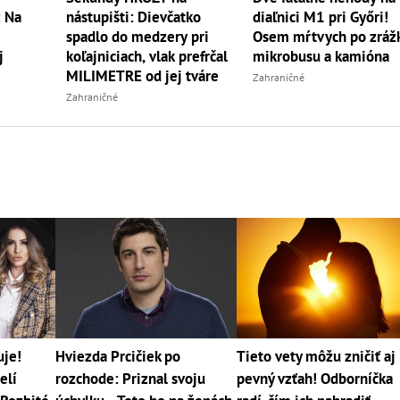
 Na
nástupišti: Dievčatko
diaľnici M1 pri Győri!
spadlo do medzery pri
Osem mŕtvych po zráž
j
koľajniciach, vlak prefrčal
mikrobusu a kamióna
MILIMETRE od jej tváre
Zahraničné
Zahraničné
uje!
Hviezda Prcičiek po
Tieto vety môžu zničiť aj
elí
rozchode: Priznal svoju
pevný vzťah! Odborníčka