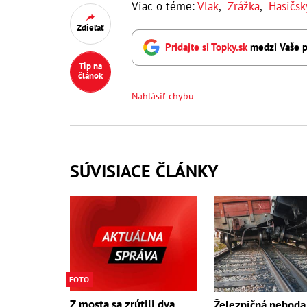
Viac o téme:
Vlak
,
Zrážka
,
Hasičsk
Zdieľať
Pridajte si Topky.sk
medzi Vaše p
Tip na
článok
Nahlásiť chybu
SÚVISIACE ČLÁNKY
FOTO
Z mosta sa zrútili dva
Železničná nehoda