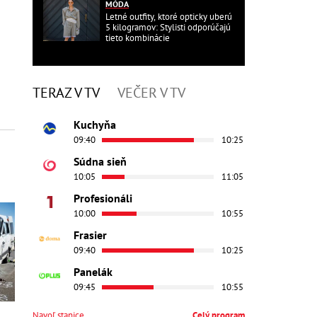
MÓDA
Letné outfity, ktoré opticky uberú
5 kilogramov: Stylisti odporúčajú
tieto kombinácie
TERAZ V TV
VEČER V TV
Kuchyňa
09:40
10:25
Súdna sieň
10:05
11:05
Profesionáli
10:00
10:55
Frasier
09:40
10:25
Panelák
09:45
10:55
Navoľ stanice
Celý program