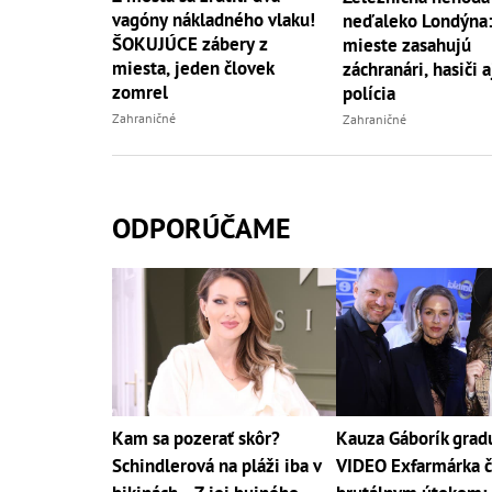
vagóny nákladného vlaku!
neďaleko Londýna:
ŠOKUJÚCE zábery z
mieste zasahujú
miesta, jeden človek
záchranári, hasiči a
zomrel
polícia
Zahraničné
Zahraničné
ODPORÚČAME
Kam sa pozerať skôr?
Kauza Gáborík grad
Schindlerová na pláži iba v
VIDEO Exfarmárka č