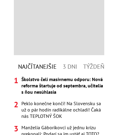
NAJČÍTANEJŠIE
3 DNI
TÝŽDEŇ
Školstvo čelí masívnemu odporu: Nová
reforma štartuje od septembra, učitelia
s ňou nesúhlasia
Peklo konečne končí! Na Slovensku sa
už o pár hodín radikálne ochladí! Čaká
nás TEPLOTNÝ ŠOK
Manželia Gáboríkovci už jednu krízu
prekonali: Podarí sa im ustáť aj TOTO?