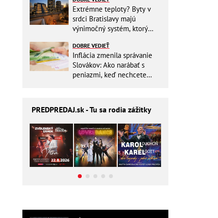
Extrémne teploty? Byty v
srdci Bratislavy majú
výnimočný systém, ktorý
ešte aj šetrí náklady
DOBRE VEDIEŤ
Inflácia zmenila správanie
Slovákov: Ako narábať s
peniazmi, keď nechcete
zbytočne riskovať?
PREDPREDAJ
.sk - Tu sa rodia zážitky