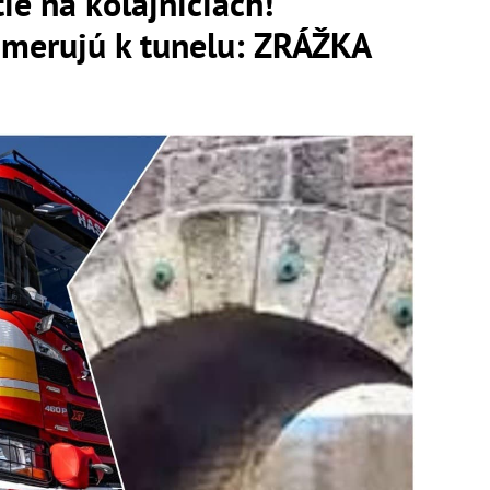
e na koľajniciach!
smerujú k tunelu: ZRÁŽKA