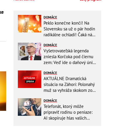
ke
DOMÁCE
Peklo konečne končí! Na
Slovensku sa už o pár hodín
radikálne ochladí! Čaká nás
TEPLOTNÝ ŠOK
DOMÁCE
Vyšetrovateľská legenda
zniesla Korčoka pod čiernu
zem: Veď ide o daňový únik
za DESAŤTISÍCE a trestá sa
DOMÁCE
basou!
AKTUÁLNE Dramatická
situácia na Záhorí: Polonahý
muž sa vyhráža skokom zo
stožiara, vlaky cez stanicu
DOMÁCE
nepremávajú
Telefonát, ktorý môže
pripraviť rodinu o peniaze:
AI skopíruje hlas vašich
blízkych, odborníci radia
jednoduchý trik