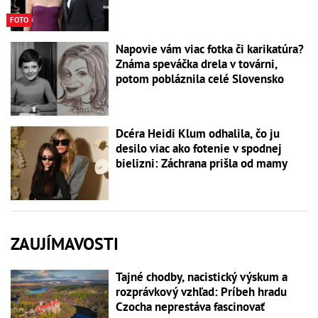
FOTO
Napovie vám viac fotka či karikatúra?
Známa speváčka drela v továrni,
potom pobláznila celé Slovensko
Dcéra Heidi Klum odhalila, čo ju
desilo viac ako fotenie v spodnej
bielizni: Záchrana prišla od mamy
ZAUJÍMAVOSTI
Tajné chodby, nacistický výskum a
rozprávkový vzhľad: Príbeh hradu
Czocha neprestáva fascinovať