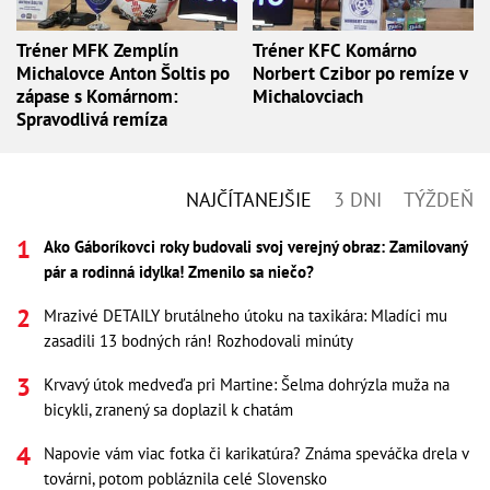
Tréner MFK Zemplín
Tréner KFC Komárno
Michalovce Anton Šoltis po
Norbert Czibor po remíze v
zápase s Komárnom:
Michalovciach
Spravodlivá remíza
NAJČÍTANEJŠIE
3 DNI
TÝŽDEŇ
Ako Gáboríkovci roky budovali svoj verejný obraz: Zamilovaný
pár a rodinná idylka! Zmenilo sa niečo?
Mrazivé DETAILY brutálneho útoku na taxikára: Mladíci mu
zasadili 13 bodných rán! Rozhodovali minúty
Krvavý útok medveďa pri Martine: Šelma dohrýzla muža na
bicykli, zranený sa doplazil k chatám
Napovie vám viac fotka či karikatúra? Známa speváčka drela v
továrni, potom pobláznila celé Slovensko