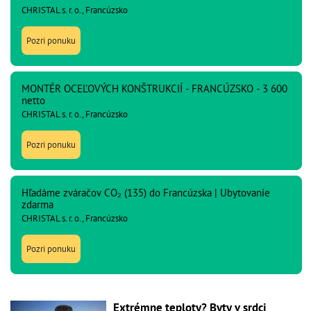
CHRISTAL s. r. o., Francúzsko
Pozri ponuku
MONTÉR OCEĽOVÝCH KONŠTRUKCIÍ - FRANCÚZSKO - 3 600
netto
CHRISTAL s. r. o., Francúzsko
Pozri ponuku
Hľadáme zváračov CO₂ (135) do Francúzska | Ubytovanie
zdarma
CHRISTAL s. r. o., Francúzsko
Pozri ponuku
Extrémne teploty? Byty v srdci