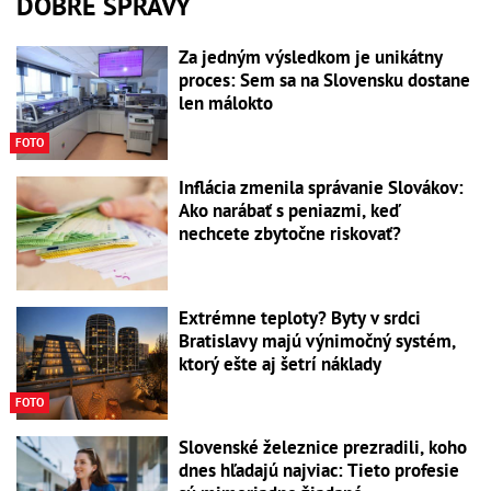
DOBRÉ SPRÁVY
Za jedným výsledkom je unikátny
proces: Sem sa na Slovensku dostane
len málokto
FOTO
Inflácia zmenila správanie Slovákov:
Ako narábať s peniazmi, keď
nechcete zbytočne riskovať?
Extrémne teploty? Byty v srdci
Bratislavy majú výnimočný systém,
ktorý ešte aj šetrí náklady
FOTO
Slovenské železnice prezradili, koho
dnes hľadajú najviac: Tieto profesie