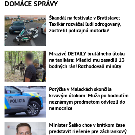
DOMÁCE SPRÁVY
Škandál na festivale v Bratislave:
Taxikár rozvážal ľudí zdrogovaný,
zostrelil policajnú motorku!
Mrazivé DETAILY brutálneho útoku
na taxikára: Mladíci mu zasadili 13
bodných rán! Rozhodovali minúty
Potýčka v Malackách skončila
krvavým útokom: Muža po bodnutím
neznámym predmetom odviezli do
nemocnice
Minister Šaško chce v krátkom čase
predstaviť riešenie pre záchrankový