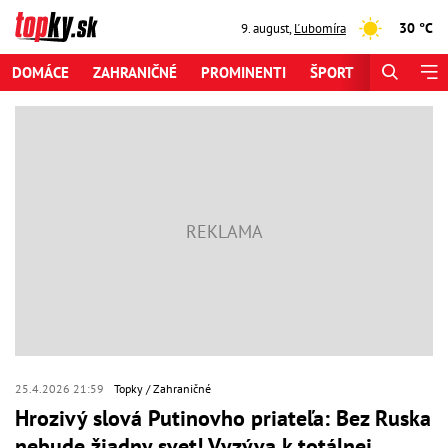
30 °C
9. august
,
Ľubomíra
DOMÁCE
ZAHRANIČNÉ
PROMINENTI
ŠPORT
ZAUJÍMAV
25.4.2026 21:59
Topky
Zahraničné
Hrozivý slová Putinovho priateľa: Bez Ruska
nebude žiadny svet! Vyzýva k totálnej