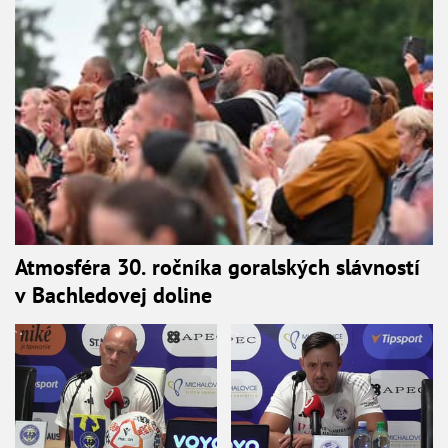
Atmosféra 30. ročníka goralských slávností
v Bachledovej doline