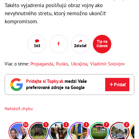
Takéto vyjadrenia posilňujú obraz vojny ako
nevyhnutného stretu, ktorý nemožno ukončiť
kompromisom.
Tip na
365
Zdieľať
článok
Viac o téme:
Propaganda
,
Rusko
,
Ukrajina
,
Vladimir Solovjov
Pridajte si Topky.sk
medzi Vaše
Pridať
preferované zdroje na Google
Nahlásiť chybu
16
3
3
3
7
2