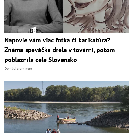
Napovie vám viac fotka či karikatúra?
Známa speváčka drela v továrni, potom
pobláznila celé Slovensko
Domáci prominenti