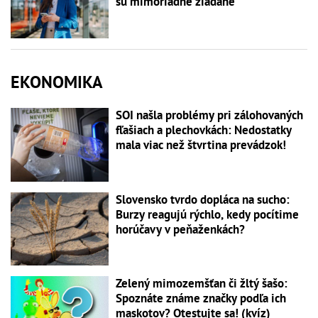
sú mimoriadne žiadané
EKONOMIKA
SOI našla problémy pri zálohovaných
fľašiach a plechovkách: Nedostatky
mala viac než štvrtina prevádzok!
Slovensko tvrdo dopláca na sucho:
Burzy reagujú rýchlo, kedy pocítime
horúčavy v peňaženkách?
Zelený mimozemšťan či žltý šašo:
Spoznáte známe značky podľa ich
maskotov? Otestujte sa! (kvíz)