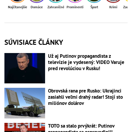
Najčítanejšie
Domáce
Zahraničné
Prominenti
Šport
Krimi
Zaují
SÚVISIACE ČLÁNKY
Už aj Putinov propagandista z
televízie je vydesený: VIDEO Varuje
pred revolúciou v Rusku!
Obrovská rana pre Rusko: Ukrajinci
zasiahli veľmi drahý radar! Stojí sto
miliónov dolárov
TOTO sa stalo prvýkrát: Putinov
propagandista sa ospravedlnil!