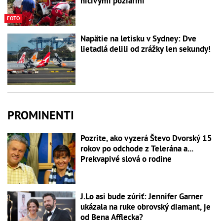
ničivými požiarmi
FOTO
Napätie na letisku v Sydney: Dve
lietadlá delili od zrážky len sekundy!
PROMINENTI
Pozrite, ako vyzerá Števo Dvorský 15
rokov po odchode z Telerána a...
Prekvapivé slová o rodine
J.Lo asi bude zúriť: Jennifer Garner
ukázala na ruke obrovský diamant, je
od Bena Afflecka?