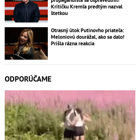
Kritičku Kremľa predtým nazval
štetkou
Otrasný útok Putinovho priateľa:
Meloniovú dourážal, ako sa dalo!
Prišla rázna reakcia
ODPORÚČAME