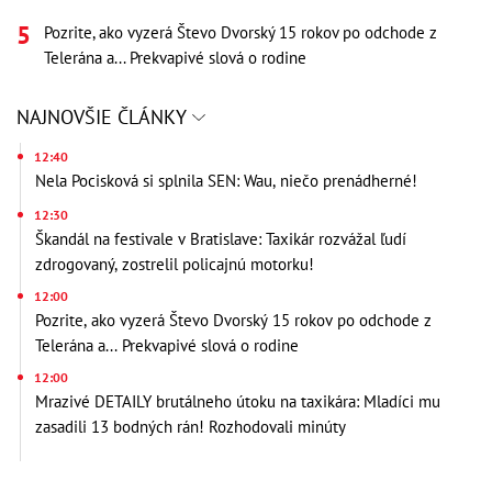
Pozrite, ako vyzerá Števo Dvorský 15 rokov po odchode z
Telerána a... Prekvapivé slová o rodine
NAJNOVŠIE ČLÁNKY
12:40
Nela Pocisková si splnila SEN: Wau, niečo prenádherné!
12:30
Škandál na festivale v Bratislave: Taxikár rozvážal ľudí
zdrogovaný, zostrelil policajnú motorku!
12:00
Pozrite, ako vyzerá Števo Dvorský 15 rokov po odchode z
Telerána a... Prekvapivé slová o rodine
12:00
Mrazivé DETAILY brutálneho útoku na taxikára: Mladíci mu
zasadili 13 bodných rán! Rozhodovali minúty