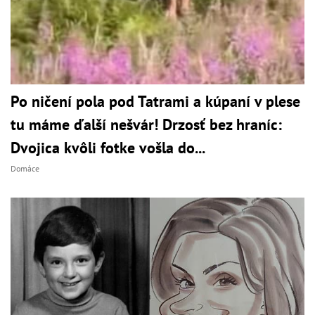
Po ničení pola pod Tatrami a kúpaní v plese
tu máme ďalší nešvár! Drzosť bez hraníc:
Dvojica kvôli fotke vošla do...
Domáce