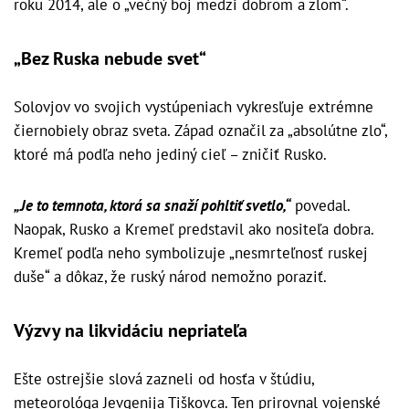
roku 2014, ale o „večný boj medzi dobrom a zlom“.
„Bez Ruska nebude svet“
Solovjov vo svojich vystúpeniach vykresľuje extrémne
čiernobiely obraz sveta. Západ označil za „absolútne zlo“,
ktoré má podľa neho jediný cieľ – zničiť Rusko.
„Je to temnota, ktorá sa snaží pohltiť svetlo,“
povedal.
Naopak, Rusko a Kremeľ predstavil ako nositeľa dobra.
Kremeľ podľa neho symbolizuje „nesmrteľnosť ruskej
duše“ a dôkaz, že ruský národ nemožno poraziť.
Výzvy na likvidáciu nepriateľa
Ešte ostrejšie slová zazneli od hosťa v štúdiu,
meteorológa Jevgenija Tiškovca. Ten prirovnal vojenské