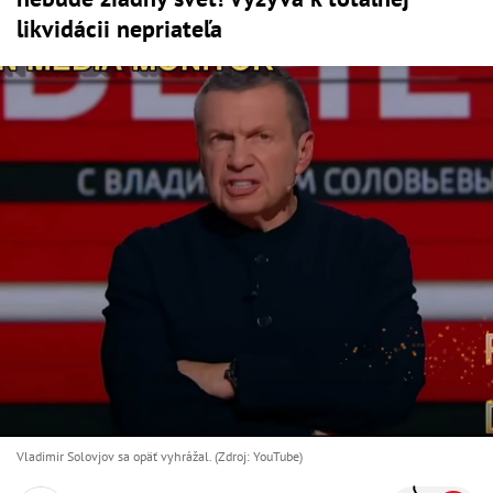
likvidácii nepriateľa
Vladimir Solovjov sa opäť vyhrážal. (Zdroj: YouTube)