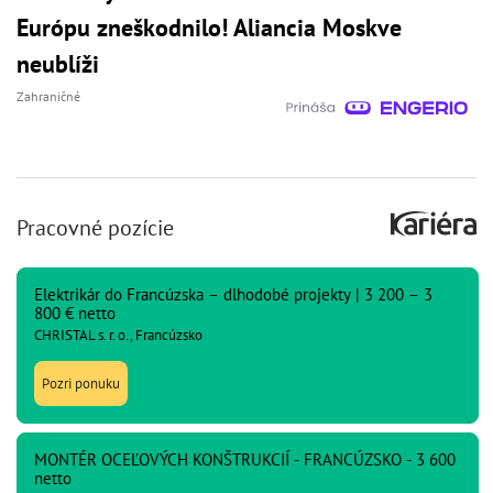
Európu zneškodnilo! Aliancia Moskve
neublíži
Zahraničné
Pracovné pozície
Elektrikár do Francúzska – dlhodobé projekty | 3 200 – 3
800 € netto
CHRISTAL s. r. o., Francúzsko
Pozri ponuku
MONTÉR OCEĽOVÝCH KONŠTRUKCIÍ - FRANCÚZSKO - 3 600
netto