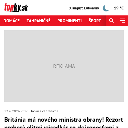
19 °C
9. august
,
Ľubomíra
DOMÁCE
ZAHRANIČNÉ
PROMINENTI
ŠPORT
ZAUJÍMAV
12.6.2026 7:02
Topky
Zahraničné
Británia má nového ministra obrany! Rezort
preberá elitný výsadkár so skúsenosťami z