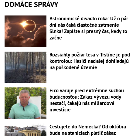
DOMÁCE SPRÁVY
Astronomické divadlo roka: Už o pár
dní nás čaká čiastočné zatmenie
Slnka! Zapíšte si presný čas, kedy to
začne
Rozsiahly požiar lesa v Trstíne je pod
kontrolou: Hasiči naďalej dohliadajú
na poškodené územie
Fico varuje pred extrémne suchou
budúcnosťou: Zákaz vývozu vody
nestačí, čakajú nás miliardové
investície
Cestujete do Nemecka? Od októbra
bude na staniciach platiť zákaz