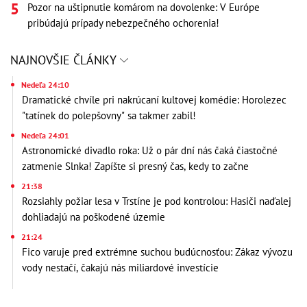
Pozor na uštipnutie komárom na dovolenke: V Európe
pribúdajú prípady nebezpečného ochorenia!
NAJNOVŠIE ČLÁNKY
Nedeľa 24:10
Dramatické chvíle pri nakrúcaní kultovej komédie: Horolezec
"tatínek do polepšovny" sa takmer zabil!
Nedeľa 24:01
Astronomické divadlo roka: Už o pár dní nás čaká čiastočné
zatmenie Slnka! Zapíšte si presný čas, kedy to začne
21:38
Rozsiahly požiar lesa v Trstíne je pod kontrolou: Hasiči naďalej
dohliadajú na poškodené územie
21:24
Fico varuje pred extrémne suchou budúcnosťou: Zákaz vývozu
vody nestačí, čakajú nás miliardové investície