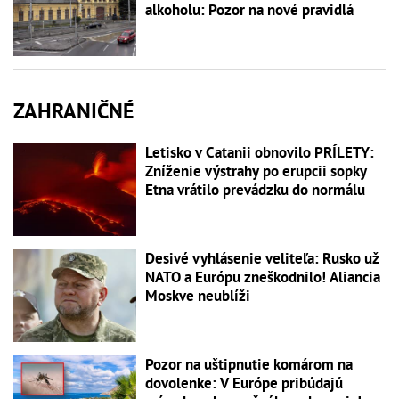
alkoholu: Pozor na nové pravidlá
ZAHRANIČNÉ
Letisko v Catanii obnovilo PRÍLETY:
Zníženie výstrahy po erupcii sopky
Etna vrátilo prevádzku do normálu
Desivé vyhlásenie veliteľa: Rusko už
NATO a Európu zneškodnilo! Aliancia
Moskve neublíži
Pozor na uštipnutie komárom na
dovolenke: V Európe pribúdajú