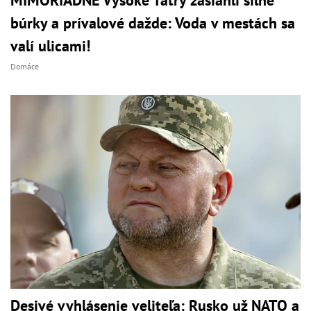
MIMORIADNE Vysoké Tatry zasiahli silné
búrky a prívalové dažde: Voda v mestách sa
valí ulicami!
Domáce
Desivé vyhlásenie veliteľa: Rusko už NATO a