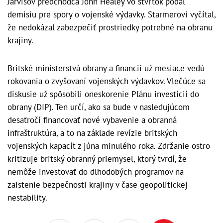
Jarvisov predchodca John Healey vo štvrtok podal
demisiu pre spory o vojenské výdavky. Starmerovi vyčítal,
že nedokázal zabezpečiť prostriedky potrebné na obranu
krajiny.
Britské ministerstvá obrany a financií už mesiace vedú
rokovania o zvyšovaní vojenských výdavkov. Vlečúce sa
diskusie už spôsobili oneskorenie Plánu investícií do
obrany (DIP). Ten určí, ako sa bude v nasledujúcom
desaťročí financovať nové vybavenie a obranná
infraštruktúra, a to na základe revízie britských
vojenských kapacít z júna minulého roka. Zdržanie ostro
kritizuje britský obranný priemysel, ktorý tvrdí, že
nemôže investovať do dlhodobých programov na
zaistenie bezpečnosti krajiny v čase geopolitickej
nestability.