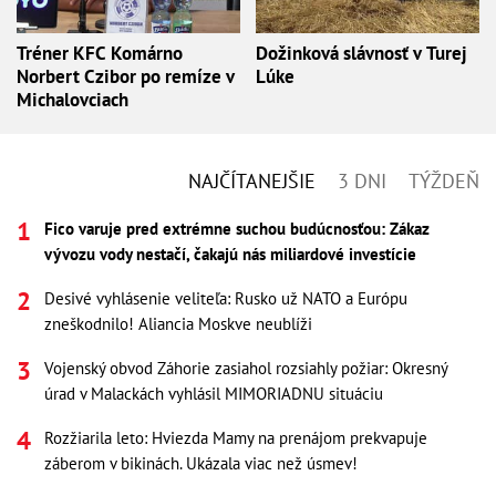
Tréner KFC Komárno
Dožinková slávnosť v Turej
Norbert Czibor po remíze v
Lúke
Michalovciach
NAJČÍTANEJŠIE
3 DNI
TÝŽDEŇ
Fico varuje pred extrémne suchou budúcnosťou: Zákaz
vývozu vody nestačí, čakajú nás miliardové investície
Desivé vyhlásenie veliteľa: Rusko už NATO a Európu
zneškodnilo! Aliancia Moskve neublíži
Vojenský obvod Záhorie zasiahol rozsiahly požiar: Okresný
úrad v Malackách vyhlásil MIMORIADNU situáciu
Rozžiarila leto: Hviezda Mamy na prenájom prekvapuje
záberom v bikinách. Ukázala viac než úsmev!