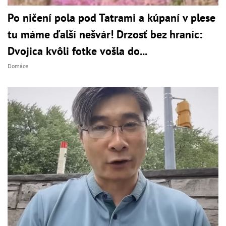
Po ničení pola pod Tatrami a kúpaní v plese
tu máme ďalší nešvár! Drzosť bez hraníc:
Dvojica kvôli fotke vošla do...
Domáce