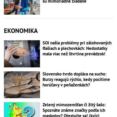
sú mimoriadne žiadané
EKONOMIKA
SOI našla problémy pri zálohovaných
fľašiach a plechovkách: Nedostatky
mala viac než štvrtina prevádzok!
Slovensko tvrdo dopláca na sucho:
Burzy reagujú rýchlo, kedy pocítime
horúčavy v peňaženkách?
Zelený mimozemšťan či žltý šašo:
Spoznáte známe značky podľa ich
maskotov? Otestujte sa! (kvíz)