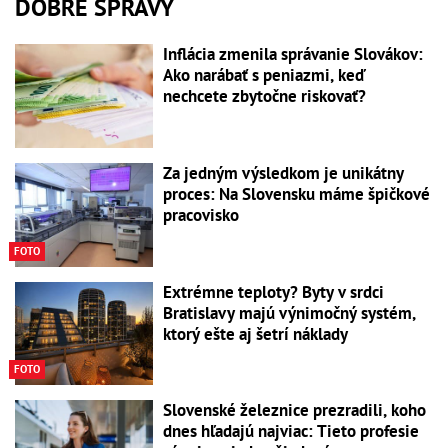
DOBRÉ SPRÁVY
Inflácia zmenila správanie Slovákov:
Ako narábať s peniazmi, keď
nechcete zbytočne riskovať?
Za jedným výsledkom je unikátny
proces: Na Slovensku máme špičkové
pracovisko
FOTO
Extrémne teploty? Byty v srdci
Bratislavy majú výnimočný systém,
ktorý ešte aj šetrí náklady
FOTO
Slovenské železnice prezradili, koho
dnes hľadajú najviac: Tieto profesie