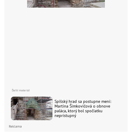
Spišský hrad sa postupne mení:
Martina Šimkovičová o obnove
paláca, ktorý bol spočiatku
neprístupný
Reklama