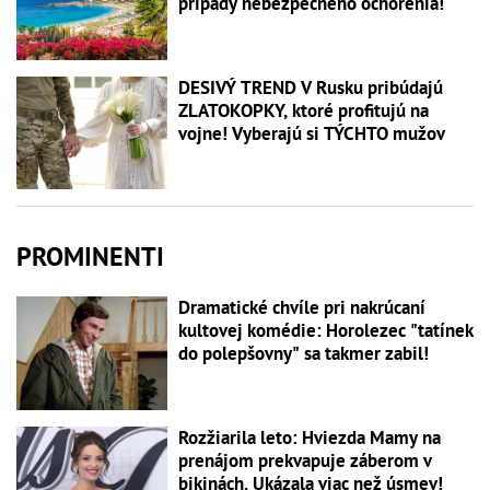
prípady nebezpečného ochorenia!
DESIVÝ TREND V Rusku pribúdajú
ZLATOKOPKY, ktoré profitujú na
vojne! Vyberajú si TÝCHTO mužov
PROMINENTI
Dramatické chvíle pri nakrúcaní
kultovej komédie: Horolezec "tatínek
do polepšovny" sa takmer zabil!
Rozžiarila leto: Hviezda Mamy na
prenájom prekvapuje záberom v
bikinách. Ukázala viac než úsmev!