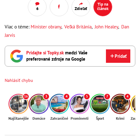
Tip na
6
Zdieľať
článok
Viac o téme:
Minister obrany
,
Veľká Británia
,
John Healey
,
Dan
Jarvis
Pridajte si Topky.sk
medzi Vaše
Pridať
preferované zdroje na Google
Nahlásiť chybu
16
3
4
5
7
4
Najčítanejšie
Domáce
Zahraničné
Prominenti
Šport
Krimi
Zaují