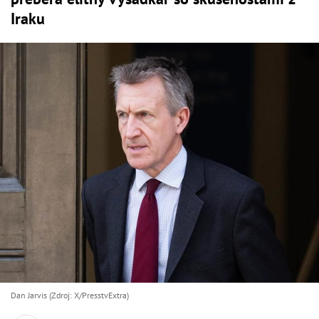
Iraku
Dan Jarvis (Zdroj: X/PresstvExtra)