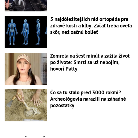
5 najdôležitejších rád ortopéda pre
zdravé kosti a kĺby: Začať treba oveľa
skôr, než začnú bolieť
Zomrela na šesť minút a zažila život
po živote: Smrti sa už nebojím,
hovorí Patty
Čo sa tu stalo pred 3000 rokmi?
Archeológovia narazili na záhadné
pozostatky