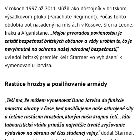
V rokoch 1997 až 2011 slúžil ako dôstojník v britskom
výsadkovom pluku (Parachute Regiment). Počas tohto
obdobia bol nasadený na misiách v Kosove, Sierra Leone,
Iraku a Afganistane.
„Mojou prvoradou povinnosťou je
zaistiť bezpečnosť britských občanov a vždy urobím to, čo je
nevyhnutné na ochranu našej národnej bezpečnosti,“
uviedol britský premiér Keir Starmer vo vyhlásení k
vymenovaniu Jarvisa.
Rastúce hrozby a posilňovanie armády
„Teší ma, že môžem vymenovať Dana Jarvisa do funkcie
ministra obrany v čase, keď posilňujeme naše ozbrojené sily
a čelíme rastúcim hrozbám, ktorým naša krajina čelí... Táto
labouristická vláda prináša najväčšie trvalé zvyšovanie
výdavkov na obranu od čias studenej vojny,“
dodal Starmer.