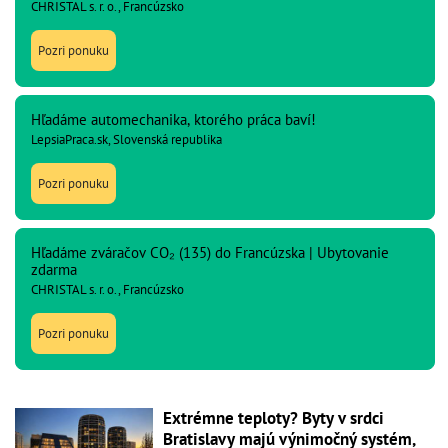
CHRISTAL s. r. o., Francúzsko
Pozri ponuku
Hľadáme automechanika, ktorého práca baví!
LepsiaPraca.sk, Slovenská republika
Pozri ponuku
Hľadáme zváračov CO₂ (135) do Francúzska | Ubytovanie
zdarma
CHRISTAL s. r. o., Francúzsko
Pozri ponuku
Extrémne teploty? Byty v srdci
Bratislavy majú výnimočný systém,