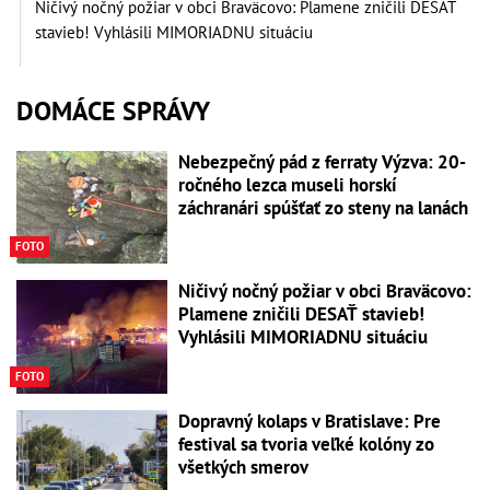
Ničivý nočný požiar v obci Braväcovo: Plamene zničili DESAŤ
stavieb! Vyhlásili MIMORIADNU situáciu
DOMÁCE SPRÁVY
Nebezpečný pád z ferraty Výzva: 20-
ročného lezca museli horskí
záchranári spúšťať zo steny na lanách
FOTO
Ničivý nočný požiar v obci Braväcovo:
Plamene zničili DESAŤ stavieb!
Vyhlásili MIMORIADNU situáciu
FOTO
Dopravný kolaps v Bratislave: Pre
festival sa tvoria veľké kolóny zo
všetkých smerov