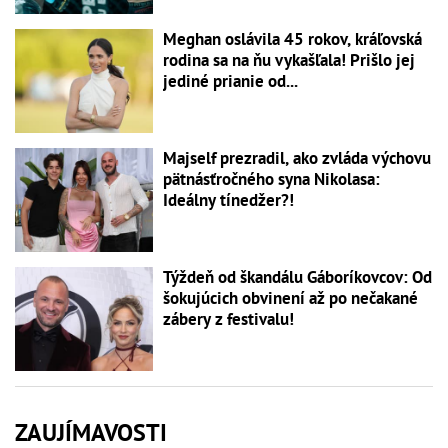
Meghan oslávila 45 rokov, kráľovská
rodina sa na ňu vykašľala! Prišlo jej
jediné prianie od...
Majself prezradil, ako zvláda výchovu
pätnásťročného syna Nikolasa:
Ideálny tínedžer?!
Týždeň od škandálu Gáboríkovcov: Od
šokujúcich obvinení až po nečakané
zábery z festivalu!
ZAUJÍMAVOSTI