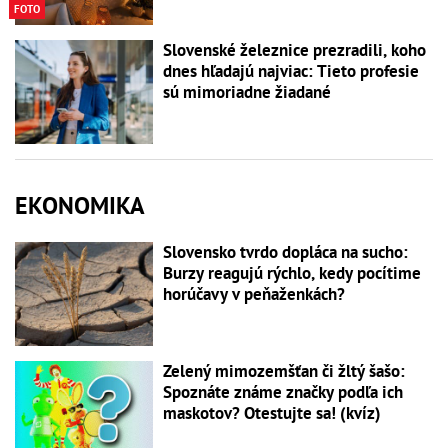
FOTO
Slovenské železnice prezradili, koho
dnes hľadajú najviac: Tieto profesie
sú mimoriadne žiadané
EKONOMIKA
Slovensko tvrdo dopláca na sucho:
Burzy reagujú rýchlo, kedy pocítime
horúčavy v peňaženkách?
Zelený mimozemšťan či žltý šašo:
Spoznáte známe značky podľa ich
maskotov? Otestujte sa! (kvíz)