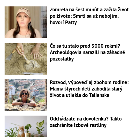
Zomrela na šesť minút a zažila život
po živote: Smrti sa už nebojím,
hovorí Patty
Čo sa tu stalo pred 3000 rokmi?
Archeológovia narazili na záhadné
pozostatky
Rozvod, výpoveď aj zbohom rodine:
Mama štyroch detí zahodila starý
život a utiekla do Talianska
Odchádzate na dovolenku? Takto
zachránite izbové rastliny