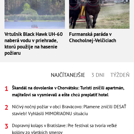
Vrtuľník Black Hawk UH-60
Furmanská paráda v
naberá vodu v priehrade,
Chocholnej-Velčiciach
ktorú použije na hasenie
požiaru
NAJČÍTANEJŠIE
3 DNI
TÝŽDEŇ
Škandál na dovolenke v Chorvátsku: Turisti zničili apartmán,
majiteľovi sa vysmievali a ešte chcú preplatiť hotel
Ničivý nočný požiar v obci Braväcovo: Plamene zničili DESAŤ
stavieb! Vyhlásili MIMORIADNU situáciu
Dopravný kolaps v Bratislave: Pre festival sa tvoria veľké
kolóny zo všetkých smerov