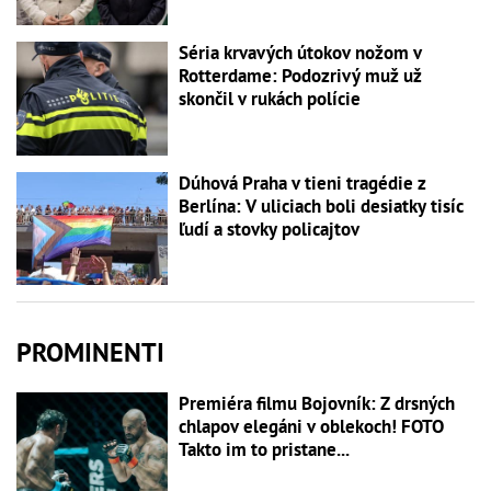
Séria krvavých útokov nožom v
Rotterdame: Podozrivý muž už
skončil v rukách polície
Dúhová Praha v tieni tragédie z
Berlína: V uliciach boli desiatky tisíc
ľudí a stovky policajtov
PROMINENTI
Premiéra filmu Bojovník: Z drsných
chlapov elegáni v oblekoch! FOTO
Takto im to pristane...