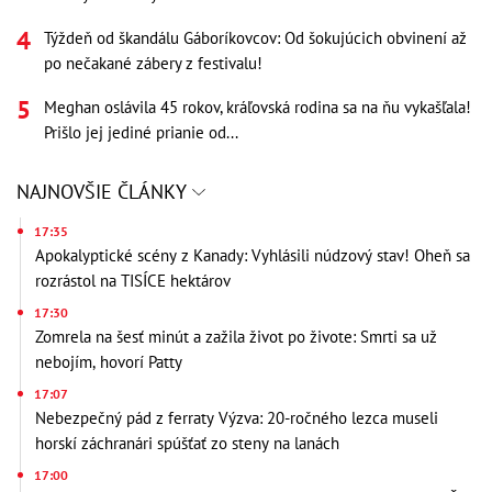
Týždeň od škandálu Gáboríkovcov: Od šokujúcich obvinení až
po nečakané zábery z festivalu!
Meghan oslávila 45 rokov, kráľovská rodina sa na ňu vykašľala!
Prišlo jej jediné prianie od...
NAJNOVŠIE ČLÁNKY
17:35
Apokalyptické scény z Kanady: Vyhlásili núdzový stav! Oheň sa
rozrástol na TISÍCE hektárov
17:30
Zomrela na šesť minút a zažila život po živote: Smrti sa už
nebojím, hovorí Patty
17:07
Nebezpečný pád z ferraty Výzva: 20-ročného lezca museli
horskí záchranári spúšťať zo steny na lanách
17:00