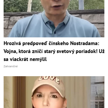
Hrozivá predpoveď čínskeho Nostradama:
Vojna, ktorá zničí starý svetový poriadok! Už
sa viackrát nemýlil
Zahraničné