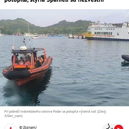
Pri pobreží indonézskeho ostrova Padar sa potopila výletná loď. (Zdroj:
X/Gen_cuan)
© Zoznam/