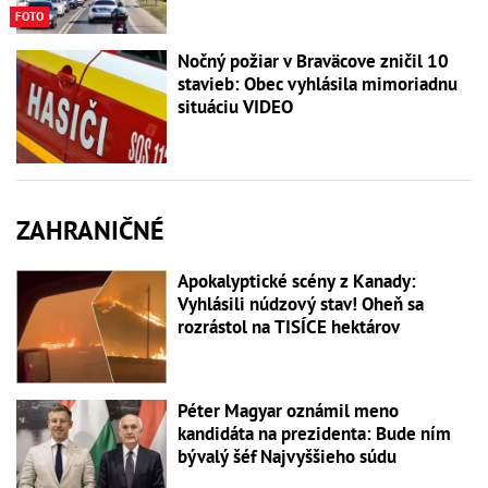
FOTO
Nočný požiar v Braväcove zničil 10
stavieb: Obec vyhlásila mimoriadnu
situáciu VIDEO
ZAHRANIČNÉ
Apokalyptické scény z Kanady:
Vyhlásili núdzový stav! Oheň sa
rozrástol na TISÍCE hektárov
Péter Magyar oznámil meno
kandidáta na prezidenta: Bude ním
bývalý šéf Najvyššieho súdu