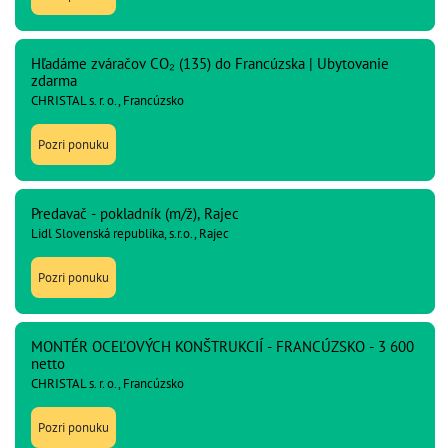
Hľadáme zváračov CO₂ (135) do Francúzska | Ubytovanie
zdarma
CHRISTAL s. r. o., Francúzsko
Pozri ponuku
Predavač - pokladník (m/ž), Rajec
Lidl Slovenská republika, s.r.o., Rajec
Pozri ponuku
MONTÉR OCEĽOVÝCH KONŠTRUKCIÍ - FRANCÚZSKO - 3 600
netto
CHRISTAL s. r. o., Francúzsko
Pozri ponuku