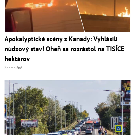
Apokalyptické scény z Kanady: Vyhlásili
núdzový stav! Oheň sa rozrástol na TISÍCE
hektárov
Zahraničné