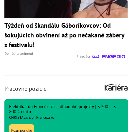
Týždeň od škandálu Gáboríkovcov: Od
šokujúcich obvinení až po nečakané zábery
z festivalu!
Domáci prominenti
Pracovné pozície
Elektrikár do Francúzska – dlhodobé projekty | 3 200 – 3
800 € netto
CHRISTAL s. r. o., Francúzsko
Pozri ponuku