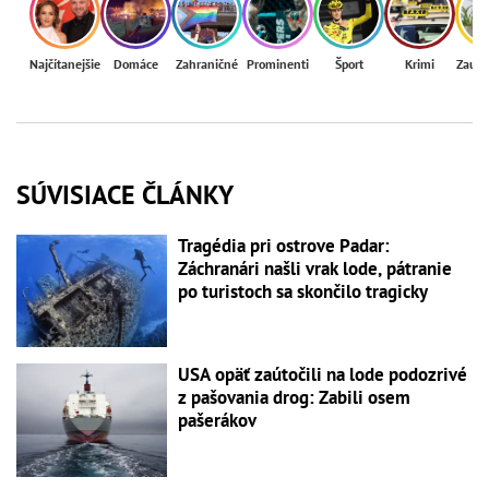
Najčítanejšie
Domáce
Zahraničné
Prominenti
Šport
Krimi
Zaují
SÚVISIACE ČLÁNKY
Tragédia pri ostrove Padar:
Záchranári našli vrak lode, pátranie
po turistoch sa skončilo tragicky
USA opäť zaútočili na lode podozrivé
z pašovania drog: Zabili osem
pašerákov