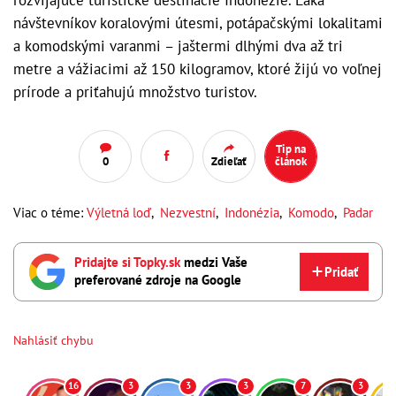
návštevníkov koralovými útesmi, potápačskými lokalitami
a komodskými varanmi – jaštermi dlhými dva až tri
metre a vážiacimi až 150 kilogramov, ktoré žijú vo voľnej
prírode a priťahujú množstvo turistov.
Tip na
0
Zdieľať
článok
Viac o téme:
Výletná loď
,
Nezvestní
,
Indonézia
,
Komodo
,
Padar
Pridajte si Topky.sk
medzi Vaše
Pridať
preferované zdroje na Google
Nahlásiť chybu
16
3
3
3
7
3