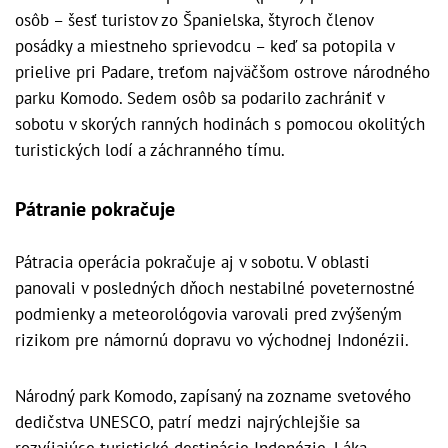
osôb – šesť turistov zo Španielska, štyroch členov
posádky a miestneho sprievodcu – keď sa potopila v
prielive pri Padare, treťom najväčšom ostrove národného
parku Komodo. Sedem osôb sa podarilo zachrániť v
sobotu v skorých ranných hodinách s pomocou okolitých
turistických lodí a záchranného tímu.
Pátranie pokračuje
Pátracia operácia pokračuje aj v sobotu. V oblasti
panovali v posledných dňoch nestabilné poveternostné
podmienky a meteorológovia varovali pred zvýšeným
rizikom pre námornú dopravu vo východnej Indonézii.
Národný park Komodo, zapísaný na zozname svetového
dedičstva UNESCO, patrí medzi najrýchlejšie sa
rozvíjajúce turistické destinácie Indonézie. Láka