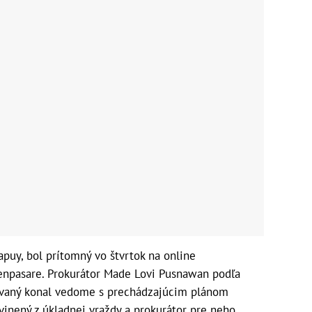
puy, bol prítomný vo štvrtok na online
npasare. Prokurátor Made Lovi Pusnawan podľa
ovaný konal vedome s prechádzajúcim plánom
bvinený z úkladnej vraždy a prokurátor pre neho