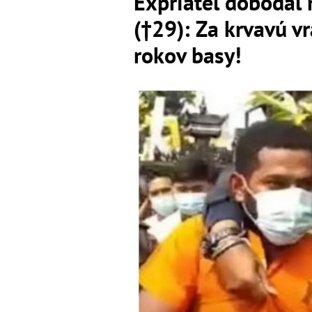
Expriateľ dobodal 
(†29): Za krvavú v
rokov basy!