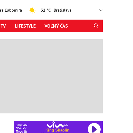
jtra Ľubomíra
32 °C
 TV
LIFESTYLE
VOĽNÝ ČAS
STREAM
NAŽIVO
King Shaolin