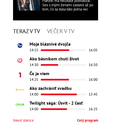
Manžel ma neustále podvádzal:
Sex s inými ženami zastavil až po
tom, čo sa stala táto jedna vec
TERAZ V TV
VEČER V TV
Moje bláznivé dvojča
14:15
16:05
Ako básnikom chutí život
14:30
16:50
Čo ja viem
14:25
16:00
Ako zachrániť svadbu
14:00
15:45
Twilight sága: Úsvit - 2 časť
14:00
16:25
Navoľ stanice
Celý program