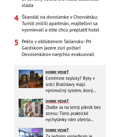
vláda
Škandál na dovolenke v Chorvátsku:
Turisti zničili apartmán, majiteľovi sa
vysmievali a ešte chcú preplatiť hotel
Peklo v obľúbenom Taliansku: Pri
Gardskom jazere zúri požiar!
Dovolenkárov narýchlo evakuovali
DOBRE VEDIEŤ
Extrémne teploty? Byty v
srdci Bratislavy majú
výnimočný systém, ktorý
ešte aj šetrí náklady
DOBRE VEDIEŤ
Zbaľte sa na letný piknik bez
stresu: Tieto praktické
vychytávky vám ušetria
miesto v batohu!
DOBRE VEDIEŤ
Za jedným výsledkom je