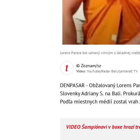
Lorens Parera bol uznaný vinným z úkladnej vraždy
© Zoznam/sz
Video
: YouTube/Radar Bali/LenteraE TV
DENPASAR - Obžalovaný Lorens Pare
Slovenky Adriany S. na Bali. Prokur
Podľa miestnych médií zostal vrah 
VIDEO Šampiónovi v boxe hrozí tre