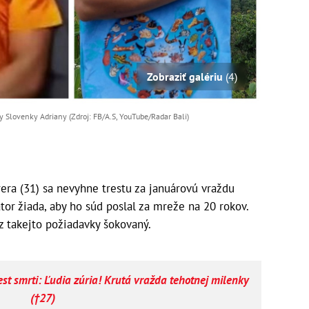
Zobraziť galériu
(4)
 Slovenky Adriany (Zdroj: FB/A.S, YouTube/Radar Bali)
ra (31) sa nevyhne trestu za januárovú vraždu
átor žiada, aby ho súd poslal za mreže na 20 rokov.
z takejto požiadavky šokovaný.
st smrti: Ľudia zúria! Krutá vražda tehotnej milenky
(†27)