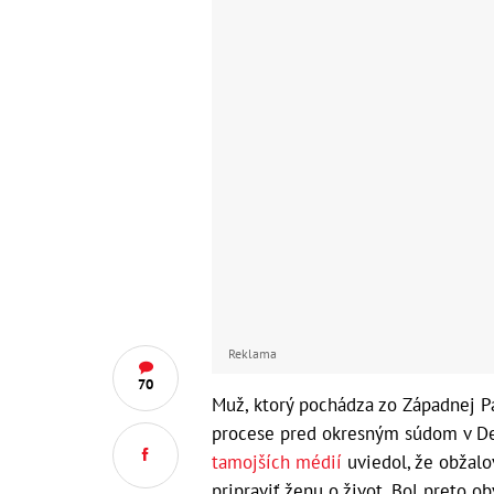
Reklama
70
Muž, ktorý pochádza zo Západnej Pa
procese pred okresným súdom v De
tamojších médií
uviedol, že obžal
pripraviť ženu o život. Bol preto o