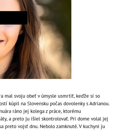
ra mal svoju obeť v úmysle usmrtiť, keďže si so
ostí kúpil na Slovensku počas dovolenky s Adrianou.
anuára ráno jej kolega z práce, ktorému
ty, a preto ju išiel skontrolovať. Pri dome volal jej
a preto vojsť dnu. Nebolo zamknuté. V kuchyni ju