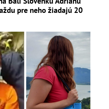
na Bali Slovenku Adrianu
raždu pre neho žiadajú 20