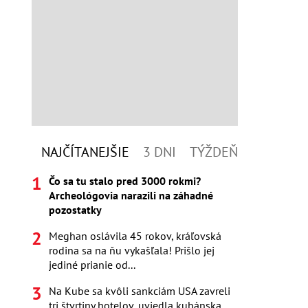
NAJČÍTANEJŠIE
3 DNI
TÝŽDEŇ
Čo sa tu stalo pred 3000 rokmi?
Archeológovia narazili na záhadné
pozostatky
Meghan oslávila 45 rokov, kráľovská
rodina sa na ňu vykašľala! Prišlo jej
jediné prianie od...
Na Kube sa kvôli sankciám USA zavreli
tri štvrtiny hotelov, uviedla kubánska