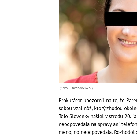
(Zdroj: Facebook/A.S.)
Prokurátor upozornil na to, že Pare
sebou vzal nôž, ktorý zhodou okoln
Telo Slovenky našiel v stredu 20. j
neodpovedala na správy ani telefoná
meno, no neodpovedala. Rozhodol s