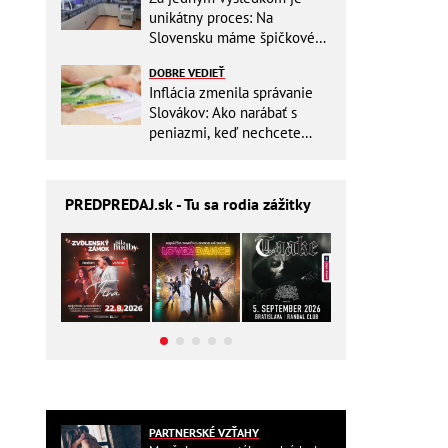
unikátny proces: Na
Slovensku máme špičkové
pracovisko
DOBRE VEDIEŤ
Inflácia zmenila správanie
Slovákov: Ako narábať s
peniazmi, keď nechcete
zbytočne riskovať?
PREDPREDAJ
.sk - Tu sa rodia zážitky
PARTNERSKÉ VZŤAHY