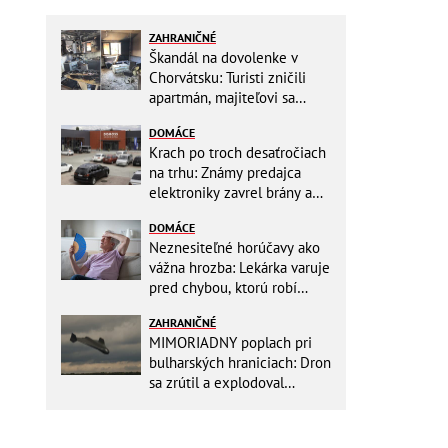
ZAHRANIČNÉ
Škandál na dovolenke v
Chorvátsku: Turisti zničili
apartmán, majiteľovi sa
vysmievali a ešte chcú
DOMÁCE
preplatiť hotel
Krach po troch desaťročiach
na trhu: Známy predajca
elektroniky zavrel brány a
mieri do bankrotu!
DOMÁCE
Neznesiteľné horúčavy ako
vážna hrozba: Lekárka varuje
pred chybou, ktorú robí
väčšina starších ľudí!
ZAHRANIČNÉ
MIMORIADNY poplach pri
bulharských hraniciach: Dron
sa zrútil a explodoval
neďaleko plynovodu!