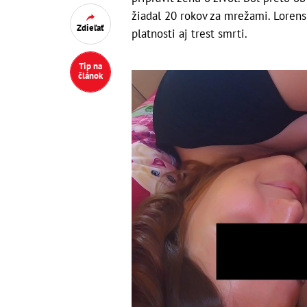
žiadal 20 rokov za mrežami. Lorens
Zdieľať
platnosti aj trest smrti.
Tip na
článok