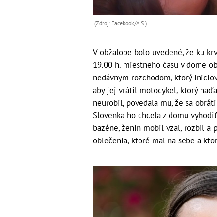
(Zdroj: Facebook/A.S.)
V obžalobe bolo uvedené, že ku kr
19.00 h. miestneho času v dome obe
nedávnym rozchodom, ktorý iniciova
aby jej vrátil motocykel, ktorý naďa
neurobil, povedala mu, že sa obrát
Slovenka ho chcela z domu vyhodiť,
bazéne, ženin mobil vzal, rozbil a 
oblečenia, ktoré mal na sebe a kto