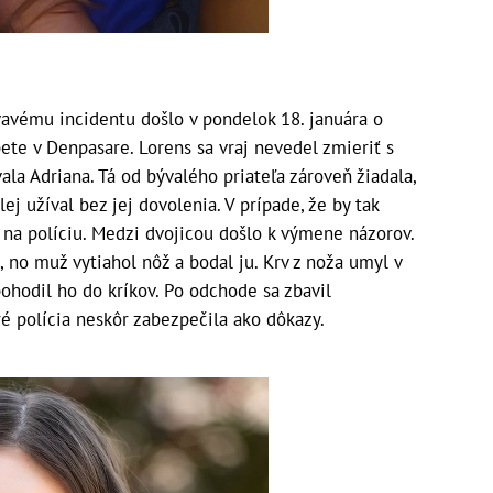
vavému incidentu došlo v pondelok 18. januára o
te v Denpasare. Lorens sa vraj nevedel zmieriť s
la Adriana. Tá od bývalého priateľa zároveň žiadala,
lej užíval bez jej dovolenia. V prípade, že by tak
i na políciu. Medzi dvojicou došlo k výmene názorov.
 no muž vytiahol nôž a bodal ju. Krv z noža umyl v
pohodil ho do kríkov. Po odchode sa zbavil
ré polícia neskôr zabezpečila ako dôkazy.