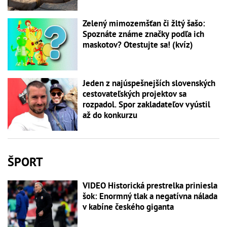
Zelený mimozemšťan či žltý šašo:
Spoznáte známe značky podľa ich
maskotov? Otestujte sa! (kvíz)
Jeden z najúspešnejších slovenských
cestovateľských projektov sa
rozpadol. Spor zakladateľov vyústil
až do konkurzu
ŠPORT
VIDEO Historická prestrelka priniesla
šok: Enormný tlak a negatívna nálada
v kabíne českého giganta