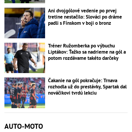
Ani dvojgólové vedenie po prvej
tretine nestačilo: Slováci po dráme
padli s Fínskom v boji o bronz
Tréner Ružomberka po výbuchu
Liptákov: Ťažko sa nadrieme na gól a
potom rozdávame takéto darčeky
Čakanie na gól pokračuje: Trnava
rozhodla už do prestávky, Spartak dal
nováčikovi tvrdú lekciu
AUTO-MOTO