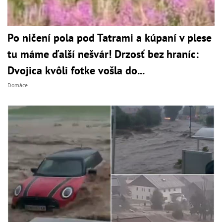
Po ničení pola pod Tatrami a kúpaní v plese
tu máme ďalší nešvár! Drzosť bez hraníc:
Dvojica kvôli fotke vošla do...
Domáce