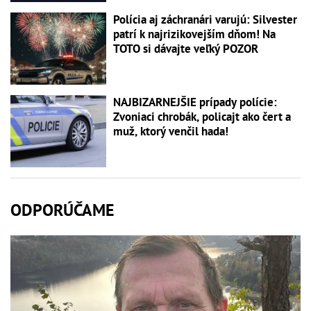
Polícia aj záchranári varujú: Silvester
patrí k najrizikovejším dňom! Na
TOTO si dávajte veľký POZOR
NAJBIZARNEJŠIE prípady polície:
Zvoniaci chrobák, policajt ako čert a
muž, ktorý venčil hada!
ODPORÚČAME