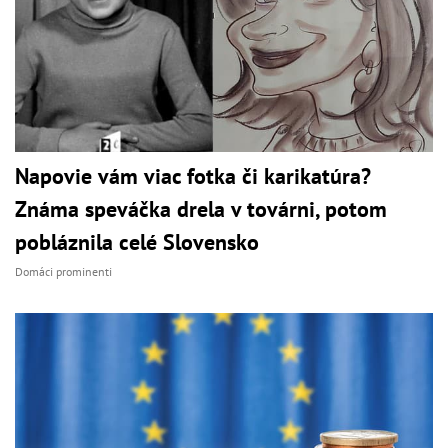
Napovie vám viac fotka či karikatúra?
Známa speváčka drela v továrni, potom
pobláznila celé Slovensko
Domáci prominenti