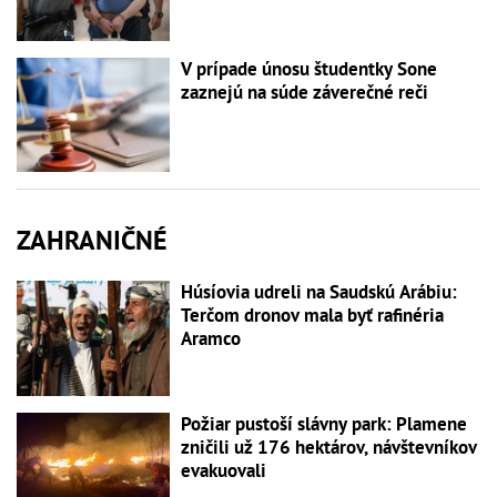
V prípade únosu študentky Sone
zaznejú na súde záverečné reči
ZAHRANIČNÉ
Húsíovia udreli na Saudskú Arábiu:
Terčom dronov mala byť rafinéria
Aramco
Požiar pustoší slávny park: Plamene
zničili už 176 hektárov, návštevníkov
evakuovali