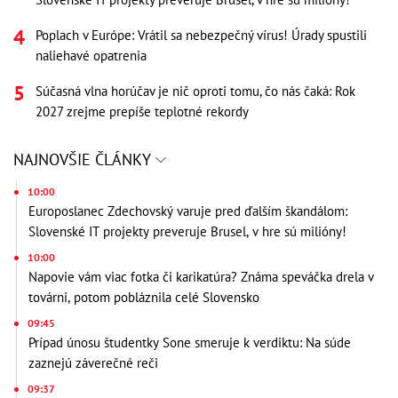
Poplach v Európe: Vrátil sa nebezpečný vírus! Úrady spustili
naliehavé opatrenia
Súčasná vlna horúčav je nič oproti tomu, čo nás čaká: Rok
2027 zrejme prepíše teplotné rekordy
NAJNOVŠIE ČLÁNKY
10:00
Europoslanec Zdechovský varuje pred ďalším škandálom:
Slovenské IT projekty preveruje Brusel, v hre sú milióny!
10:00
Napovie vám viac fotka či karikatúra? Známa speváčka drela v
továrni, potom pobláznila celé Slovensko
09:45
Prípad únosu študentky Sone smeruje k verdiktu: Na súde
zaznejú záverečné reči
09:37