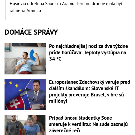
Húsíovia udreli na Saudskú Arábiu: Terčom dronov mala byť
rafinéria Aramco
DOMÁCE SPRÁVY
Po najchladnejšej noci za dva týždne
príde horúčava: Teploty vystúpia na
34 °C
Europoslanec Zdechovský varuje pred
ďalším škandálom: Slovenské IT
projekty preveruje Brusel, v hre sú
milióny!
Prípad únosu študentky Sone
smeruje k verdiktu: Na súde zaznejú
záverečné reči