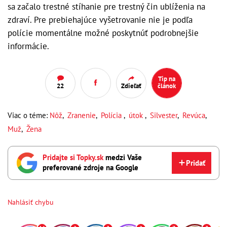
sa začalo trestné stíhanie pre trestný čin ublíženia na
zdraví. Pre prebiehajúce vyšetrovanie nie je podľa
polície momentálne možné poskytnúť podrobnejšie
informácie.
Tip na
22
Zdieľať
článok
Viac o téme:
Nôž
,
Zranenie
,
Polícia
,
útok
,
Silvester
,
Revúca
,
Muž
,
Žena
Pridajte si Topky.sk
medzi Vaše
Pridať
preferované zdroje na Google
Nahlásiť chybu