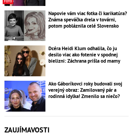
FOTO
Napovie vám viac fotka či karikatúra?
Známa speváčka drela v továrni,
potom pobláznila celé Slovensko
Dcéra Heidi Klum odhalila, čo ju
desilo viac ako fotenie v spodnej
bielizni: Záchrana prišla od mamy
Ako Gáboríkovci roky budovali svoj
verejný obraz: Zamilovaný pár a
rodinná idylka! Zmenilo sa niečo?
ZAUJÍMAVOSTI