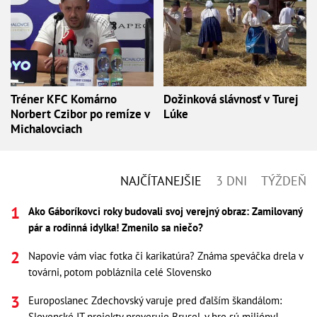
Tréner KFC Komárno
Dožinková slávnosť v Turej
Norbert Czibor po remíze v
Lúke
Michalovciach
NAJČÍTANEJŠIE
3 DNI
TÝŽDEŇ
Ako Gáboríkovci roky budovali svoj verejný obraz: Zamilovaný
pár a rodinná idylka! Zmenilo sa niečo?
Napovie vám viac fotka či karikatúra? Známa speváčka drela v
továrni, potom pobláznila celé Slovensko
Europoslanec Zdechovský varuje pred ďalším škandálom:
Slovenské IT projekty preveruje Brusel, v hre sú milióny!