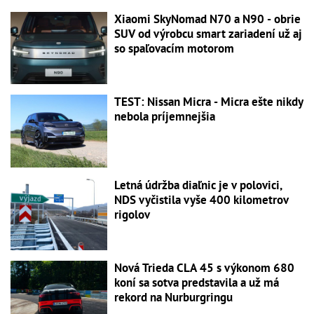
Xiaomi SkyNomad N70 a N90 - obrie
SUV od výrobcu smart zariadení už aj
so spaľovacím motorom
TEST: Nissan Micra - Micra ešte nikdy
nebola príjemnejšia
Letná údržba diaľnic je v polovici,
NDS vyčistila vyše 400 kilometrov
rigolov
Nová Trieda CLA 45 s výkonom 680
koní sa sotva predstavila a už má
rekord na Nurburgringu