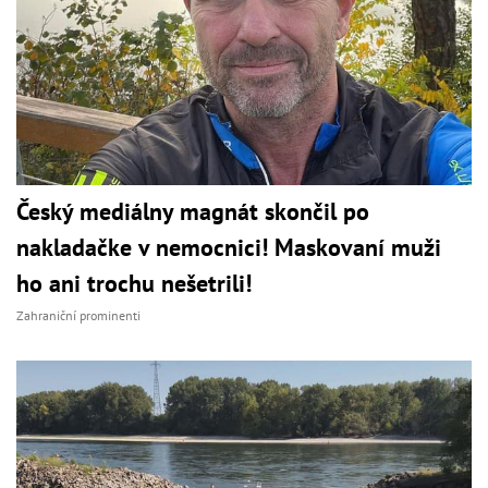
Český mediálny magnát skončil po
nakladačke v nemocnici! Maskovaní muži
ho ani trochu nešetrili!
Zahraniční prominenti