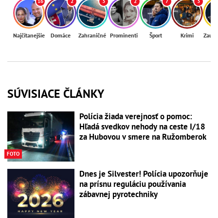
16
2
3
2
7
3
Najčítanejšie
Domáce
Zahraničné
Prominenti
Šport
Krimi
Zaují
SÚVISIACE ČLÁNKY
Polícia žiada verejnosť o pomoc:
Hľadá svedkov nehody na ceste I/18
za Hubovou v smere na Ružomberok
FOTO
Dnes je Silvester! Polícia upozorňuje
na prísnu reguláciu používania
zábavnej pyrotechniky