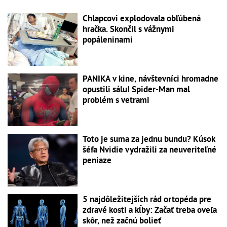
Chlapcovi explodovala obľúbená
hračka. Skončil s vážnymi
popáleninami
PANIKA v kine, návštevníci hromadne
opustili sálu! Spider-Man mal
problém s vetrami
Toto je suma za jednu bundu? Kúsok
šéfa Nvidie vydražili za neuveriteľné
peniaze
5 najdôležitejších rád ortopéda pre
zdravé kosti a kĺby: Začať treba oveľa
skôr, než začnú bolieť