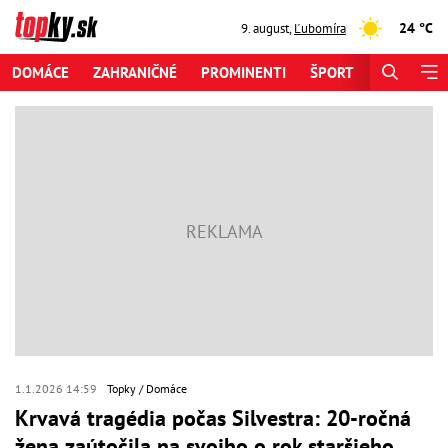
24 °C
9. august
,
Ľubomíra
DOMÁCE
ZAHRANIČNÉ
PROMINENTI
ŠPORT
ZAUJÍMAV
1.1.2026 14:59
Topky
Domáce
Krvavá tragédia počas Silvestra: 20-ročná
žena zaútočila na svojho o rok staršieho