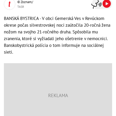
© Zoznam/
TASR
BANSKÁ BYSTRICA - V obci Gemerská Ves v Revúckom
okrese počas silvestrovskej noci zaútočila 20-ročná žena
nožom na svojho 21-ročného druha. Spôsobila mu
zranenia, ktoré si vyžiadali jeho ošetrenie v nemocnici.
Banskobystrická polícia o tom informuje na sociálnej
sieti.