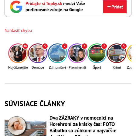
Pridajte si Topky.sk
medzi Vaše
Pridať
preferované zdroje na Google
Nahlásiť chybu
16
5
2
3
7
5
Najčítanejšie
Domáce
Zahraničné
Prominenti
Šport
Krimi
Zaují
SÚVISIACE ČLÁNKY
Dva ZÁZRAKY v nemocnici na
Horehroní za krátky čas: FOTO
Bábätko so zúbkom a najväčšie