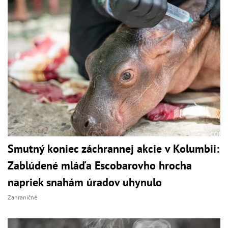
Smutný koniec záchrannej akcie v Kolumbii:
Zablúdené mláďa Escobarovho hrocha
napriek snahám úradov uhynulo
Zahraničné