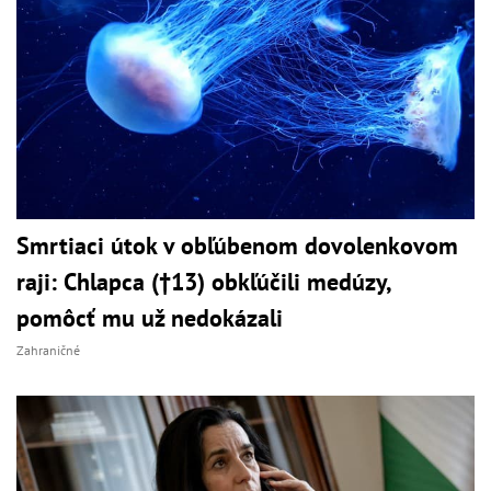
Smrtiaci útok v obľúbenom dovolenkovom
raji: Chlapca (†13) obkľúčili medúzy,
pomôcť mu už nedokázali
Zahraničné