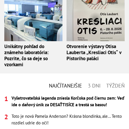
Unikátny pohľad do
Otvorenie výstavy Otisa
známeho laboratória:
Lauberta „Kresliaci Otis“ v
Pozrite, čo sa deje so
Pistoriho paláci
vzorkami
NAJČÍTANEJŠIE
3 DNI
TÝŽDEŇ
Vyšetrovateľská legenda zniesla Korčoka pod čiernu zem: Veď
ide o daňový únik za DESAŤTISÍCE a trestá sa basou!
Toto je nová Pamela Anderson? Krásna blondínka, ale... Tento
rozdiel udrie do očí!