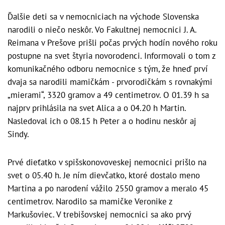
Ďalšie deti sa v nemocniciach na východe Slovenska
narodili o niečo neskôr. Vo Fakultnej nemocnici J. A.
Reimana v Prešove prišli počas prvých hodín nového roku
postupne na svet štyria novorodenci. Informovali o tom z
komunikačného odboru nemocnice s tým, že hneď prví
dvaja sa narodili mamičkám - prvorodičkám s rovnakými
„mierami“, 3320 gramov a 49 centimetrov. O 01.39 h sa
najprv prihlásila na svet Alica a o 04.20 h Martin.
Nasledoval ich o 08.15 h Peter a o hodinu neskôr aj
Sindy.
Prvé dieťatko v spišskonovoveskej nemocnici prišlo na
svet o 05.40 h. Je ním dievčatko, ktoré dostalo meno
Martina a po narodení vážilo 2550 gramov a meralo 45
centimetrov. Narodilo sa mamičke Veronike z
Markušoviec. V trebišovskej nemocnici sa ako prvý