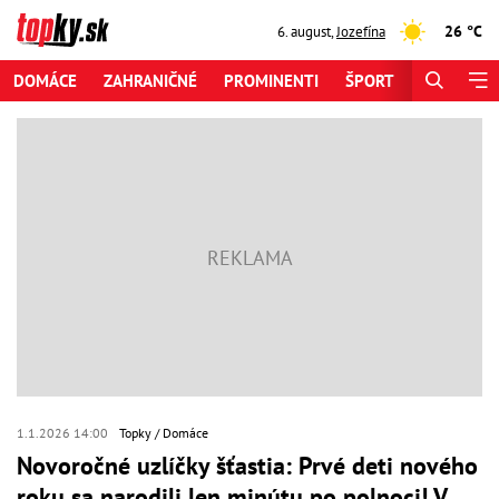
26 °C
6. august
,
Jozefína
DOMÁCE
ZAHRANIČNÉ
PROMINENTI
ŠPORT
ZAUJÍMAV
1.1.2026 14:00
Topky
Domáce
Novoročné uzlíčky šťastia: Prvé deti nového
roku sa narodili len minútu po polnoci! V