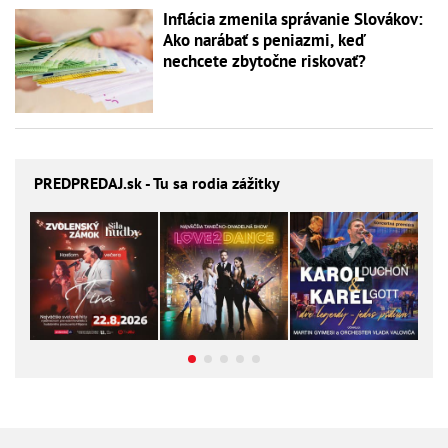
Inflácia zmenila správanie Slovákov:
Ako narábať s peniazmi, keď
nechcete zbytočne riskovať?
PREDPREDAJ
.sk - Tu sa rodia zážitky