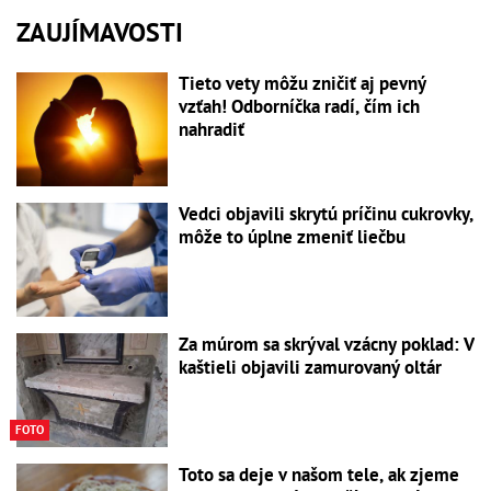
ZAUJÍMAVOSTI
Tieto vety môžu zničiť aj pevný
vzťah! Odborníčka radí, čím ich
nahradiť
Vedci objavili skrytú príčinu cukrovky,
môže to úplne zmeniť liečbu
Za múrom sa skrýval vzácny poklad: V
kaštieli objavili zamurovaný oltár
FOTO
Toto sa deje v našom tele, ak zjeme