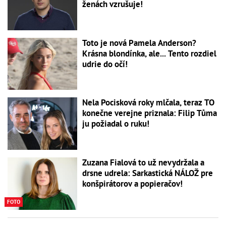
ženách vzrušuje!
Toto je nová Pamela Anderson?
Krásna blondínka, ale... Tento rozdiel
udrie do očí!
Nela Pocisková roky mlčala, teraz TO
konečne verejne priznala: Filip Tůma
ju požiadal o ruku!
Zuzana Fialová to už nevydržala a
drsne udrela: Sarkastická NÁLOŽ pre
konšpirátorov a popieračov!
FOTO