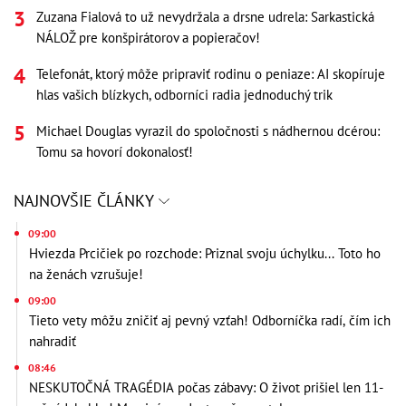
Zuzana Fialová to už nevydržala a drsne udrela: Sarkastická
NÁLOŽ pre konšpirátorov a popieračov!
Telefonát, ktorý môže pripraviť rodinu o peniaze: AI skopíruje
hlas vašich blízkych, odborníci radia jednoduchý trik
Michael Douglas vyrazil do spoločnosti s nádhernou dcérou:
Tomu sa hovorí dokonalosť!
NAJNOVŠIE ČLÁNKY
09:00
Hviezda Prcičiek po rozchode: Priznal svoju úchylku... Toto ho
na ženách vzrušuje!
09:00
Tieto vety môžu zničiť aj pevný vzťah! Odborníčka radí, čím ich
nahradiť
08:46
NESKUTOČNÁ TRAGÉDIA počas zábavy: O život prišiel len 11-