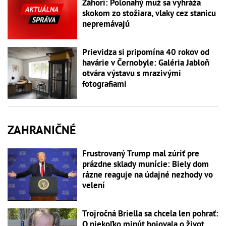
Záhorí: Polonahý muž sa vyhráža
skokom zo stožiara, vlaky cez stanicu
nepremávajú
Prievidza si pripomína 40 rokov od
havárie v Černobyle: Galéria Jabloň
otvára výstavu s mrazivými
fotografiami
ZAHRANIČNÉ
Frustrovaný Trump mal zúriť pre
prázdne sklady munície: Biely dom
rázne reaguje na údajné nezhody vo
velení
Trojročná Briella sa chcela len pohrať:
O niekoľko minút bojovala o život