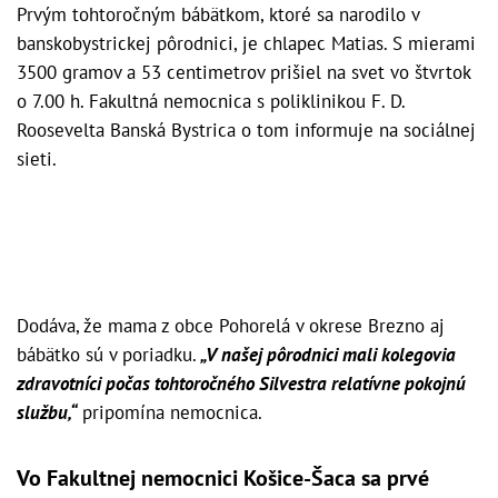
Prvým tohtoročným bábätkom, ktoré sa narodilo v
banskobystrickej pôrodnici, je chlapec Matias. S mierami
3500 gramov a 53 centimetrov prišiel na svet vo štvrtok
o 7.00 h. Fakultná nemocnica s poliklinikou F. D.
Roosevelta Banská Bystrica o tom informuje na sociálnej
sieti.
Dodáva, že mama z obce Pohorelá v okrese Brezno aj
bábätko sú v poriadku.
„V našej pôrodnici mali kolegovia
zdravotníci počas tohtoročného Silvestra relatívne pokojnú
službu,“
pripomína nemocnica.
Vo Fakultnej nemocnici Košice-Šaca sa prvé