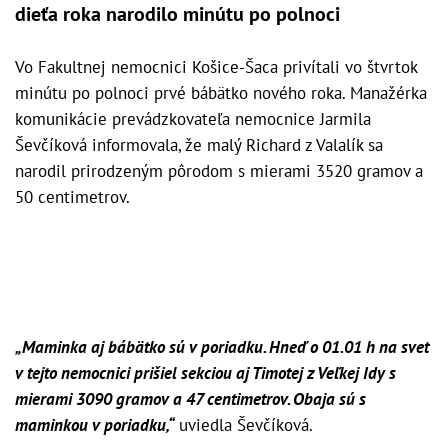
dieťa roka narodilo minútu po polnoci
Vo Fakultnej nemocnici Košice-Šaca privítali vo štvrtok
minútu po polnoci prvé bábätko nového roka. Manažérka
komunikácie prevádzkovateľa nemocnice Jarmila
Ševčíková informovala, že malý Richard z Valalík sa
narodil prirodzeným pôrodom s mierami 3520 gramov a
50 centimetrov.
„Maminka aj bábätko sú v poriadku. Hneď o 01.01 h na svet
v tejto nemocnici prišiel sekciou aj Timotej z Veľkej Idy s
mierami 3090 gramov a 47 centimetrov. Obaja sú s
maminkou v poriadku,“
uviedla Ševčíková.