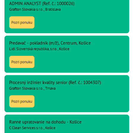
ADMIN ANALYST (Ref. č.: 1000026)
Grafton Slovakia s.r.o., Bratislava
Pozri ponuku
Predavač - pokladník (m/ž), Centrum, Košice
Lidl Slovenská republika, s.r.o., Košice
Pozri ponuku
Procesný inžinier kvality senior (Ref. č.: 1004307)
Grafton Slovakia s.r.o., Trnava
Pozri ponuku
Ranné upratovanie na dohodu - Košice
C Clean Services s.r.o., Košice