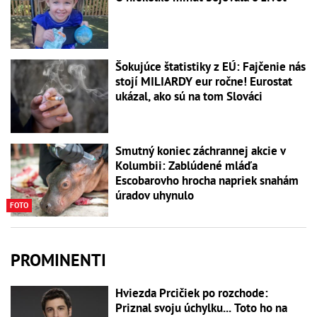
Šokujúce štatistiky z EÚ: Fajčenie nás
stojí MILIARDY eur ročne! Eurostat
ukázal, ako sú na tom Slováci
Smutný koniec záchrannej akcie v
Kolumbii: Zablúdené mláďa
Escobarovho hrocha napriek snahám
úradov uhynulo
FOTO
PROMINENTI
Hviezda Prcičiek po rozchode:
Priznal svoju úchylku... Toto ho na