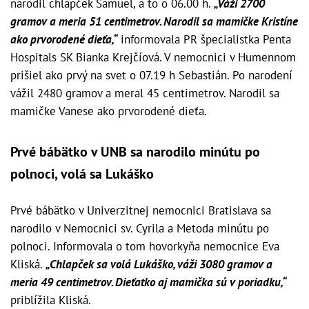
narodil chlapček Samuel, a to o 06.00 h.
„Váži 2700
gramov a meria 51 centimetrov. Narodil sa mamičke Kristíne
ako prvorodené dieťa,“
informovala PR špecialistka Penta
Hospitals SK Bianka Krejčíová. V nemocnici v Humennom
prišiel ako prvý na svet o 07.19 h Sebastián. Po narodení
vážil 2480 gramov a meral 45 centimetrov. Narodil sa
mamičke Vanese ako prvorodené dieťa.
Prvé bábätko v UNB sa narodilo minútu po
polnoci, volá sa Lukáško
Prvé bábätko v Univerzitnej nemocnici Bratislava sa
narodilo v Nemocnici sv. Cyrila a Metoda minútu po
polnoci. Informovala o tom hovorkyňa nemocnice Eva
Kliská.
„Chlapček sa volá Lukáško, váži 3080 gramov a
meria 49 centimetrov. Dieťatko aj mamička sú v poriadku,“
priblížila Kliská.