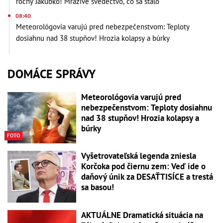
ročný Jakubko! Mrazivé svedectvo, čo sa stalo
08:40
Meteorológovia varujú pred nebezpečenstvom: Teploty
dosiahnu nad 38 stupňov! Hrozia kolapsy a búrky
DOMÁCE SPRÁVY
Meteorológovia varujú pred
nebezpečenstvom: Teploty dosiahnu
nad 38 stupňov! Hrozia kolapsy a
búrky
FOTO
Vyšetrovateľská legenda zniesla
Korčoka pod čiernu zem: Veď ide o
daňový únik za DESAŤTISÍCE a trestá
sa basou!
AKTUÁLNE Dramatická situácia na