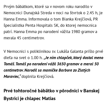
Prvým bábätkom, ktoré sa v novom roku narodilo v
Nemocnici Dunajská Streda v noci na štvrtok o 2.45 h, je
Hanna Emma. Informovala o tom Bianka Krejčíová, PR
špecialistka Penta Hospitals SK, do ktorej nemocnica
patrí. Hanna Emma po narodení vážila 1980 gramov a
merala 45 centimetrov.
V Nemocnici s poliklinikou sv. Lukáša Galanta prišlo prvé
dieťa na svet o 1.00 h.
„Je ním chlapček, ktorý dostal meno
Tomáš. Tomáš po narodení vážil 3650 gramov a meral 50
centimetrov. Narodil sa mamičke Barbore zo Zlatých
Moraviec,“
doplnila Krejčíová.
Prvé tohtoročné bábätko v pôrodnici v Banskej
Bystrici je chlapec Matias