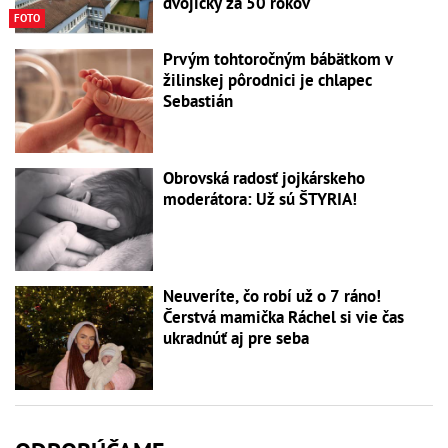
dvojičky za 50 rokov
FOTO
Prvým tohtoročným bábätkom v
žilinskej pôrodnici je chlapec
Sebastián
Obrovská radosť jojkárskeho
moderátora: Už sú ŠTYRIA!
Neuveríte, čo robí už o 7 ráno!
Čerstvá mamička Ráchel si vie čas
ukradnúť aj pre seba