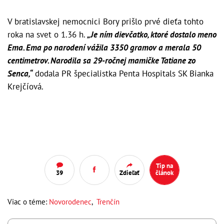
V bratislavskej nemocnici Bory prišlo prvé dieťa tohto
roka na svet o 1.36 h.
„Je ním dievčatko, ktoré dostalo meno
Ema. Ema po narodení vážila 3350 gramov a merala 50
centimetrov. Narodila sa 29-ročnej mamičke Tatiane zo
Senca,“
dodala PR špecialistka Penta Hospitals SK Bianka
Krejčíová.
Tip na
39
Zdieľať
článok
Viac o téme:
Novorodenec
,
Trenčín