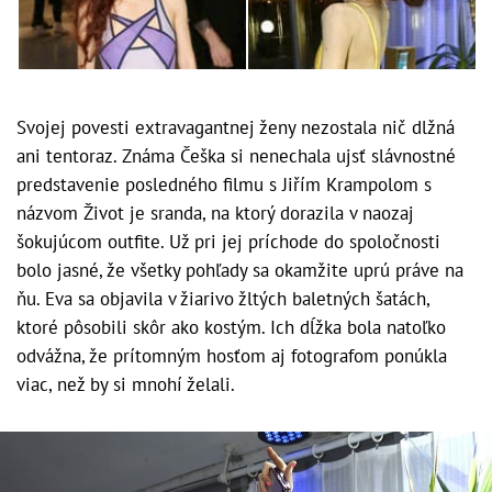
Svojej povesti extravagantnej ženy nezostala nič dlžná
ani tentoraz. Známa Češka si nenechala ujsť slávnostné
predstavenie posledného filmu s Jiřím Krampolom s
názvom Život je sranda, na ktorý dorazila v naozaj
šokujúcom outfite. Už pri jej príchode do spoločnosti
bolo jasné, že všetky pohľady sa okamžite uprú práve na
ňu. Eva sa objavila v žiarivo žltých baletných šatách,
ktoré pôsobili skôr ako kostým. Ich dĺžka bola natoľko
odvážna, že prítomným hosťom aj fotografom ponúkla
viac, než by si mnohí želali.