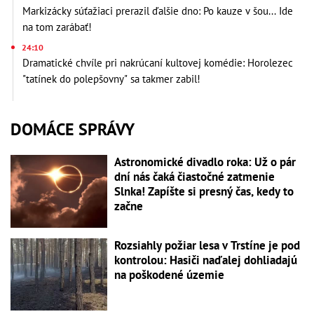
Markizácky súťažiaci prerazil ďalšie dno: Po kauze v šou... Ide
na tom zarábať!
24:10
Dramatické chvíle pri nakrúcaní kultovej komédie: Horolezec
"tatínek do polepšovny" sa takmer zabil!
DOMÁCE SPRÁVY
Astronomické divadlo roka: Už o pár
dní nás čaká čiastočné zatmenie
Slnka! Zapíšte si presný čas, kedy to
začne
Rozsiahly požiar lesa v Trstíne je pod
kontrolou: Hasiči naďalej dohliadajú
na poškodené územie