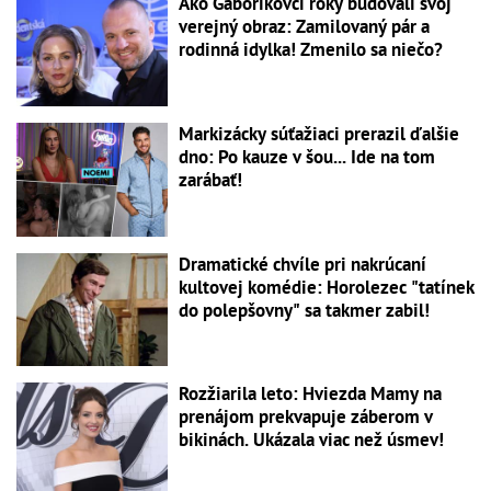
Ako Gáboríkovci roky budovali svoj
verejný obraz: Zamilovaný pár a
rodinná idylka! Zmenilo sa niečo?
Markizácky súťažiaci prerazil ďalšie
dno: Po kauze v šou... Ide na tom
zarábať!
Dramatické chvíle pri nakrúcaní
kultovej komédie: Horolezec "tatínek
do polepšovny" sa takmer zabil!
Rozžiarila leto: Hviezda Mamy na
prenájom prekvapuje záberom v
bikinách. Ukázala viac než úsmev!