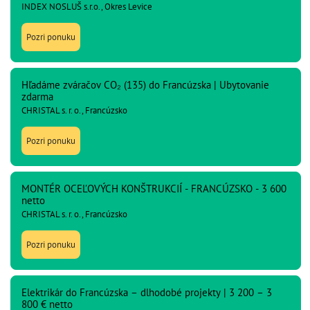
INDEX NOSLUŠ s.r.o., Okres Levice
Pozri ponuku
Hľadáme zváračov CO₂ (135) do Francúzska | Ubytovanie
zdarma
CHRISTAL s. r. o., Francúzsko
Pozri ponuku
MONTÉR OCEĽOVÝCH KONŠTRUKCIÍ - FRANCÚZSKO - 3 600
netto
CHRISTAL s. r. o., Francúzsko
Pozri ponuku
Elektrikár do Francúzska – dlhodobé projekty | 3 200 – 3
800 € netto