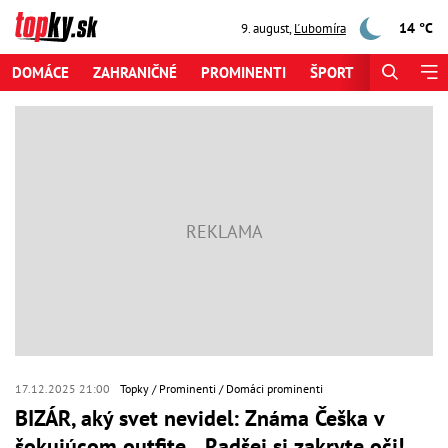
14 °C
9. august
,
Ľubomíra
DOMÁCE
ZAHRANIČNÉ
PROMINENTI
ŠPORT
ZAUJÍMAV
17.12.2025 21:00
Topky
Prominenti
Domáci prominenti
BIZÁR, aký svet nevidel: Známa Češka v
šokujúcom outfite... Radšej si zakryte oči!