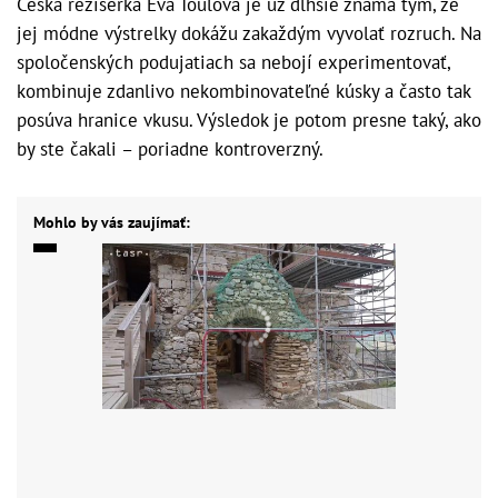
Česká režisérka Eva Toulová je už dlhšie známa tým, že
jej módne výstrelky dokážu zakaždým vyvolať rozruch. Na
spoločenských podujatiach sa nebojí experimentovať,
kombinuje zdanlivo nekombinovateľné kúsky a často tak
posúva hranice vkusu. Výsledok je potom presne taký, ako
by ste čakali – poriadne kontroverzný.
Mohlo by vás zaujímať: