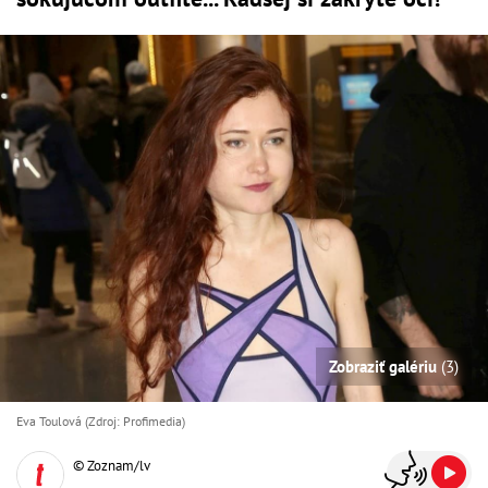
Zobraziť galériu
(3)
Eva Toulová (Zdroj: Profimedia)
© Zoznam/lv