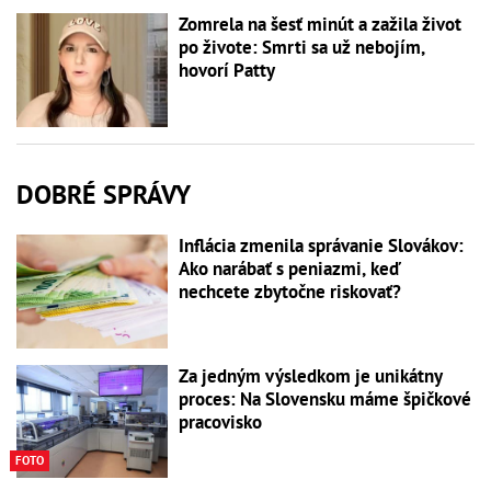
Zomrela na šesť minút a zažila život
po živote: Smrti sa už nebojím,
hovorí Patty
DOBRÉ SPRÁVY
Inflácia zmenila správanie Slovákov:
Ako narábať s peniazmi, keď
nechcete zbytočne riskovať?
Za jedným výsledkom je unikátny
proces: Na Slovensku máme špičkové
pracovisko
FOTO