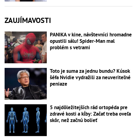
ZAUJÍMAVOSTI
PANIKA v kine, návštevníci hromadne
opustili sálu! Spider-Man mal
problém s vetrami
Toto je suma za jednu bundu? Kúsok
šéfa Nvidie vydražili za neuveriteľné
peniaze
5 najdôležitejších rád ortopéda pre
zdravé kosti a kĺby: Začať treba oveľa
skôr, než začnú bolieť