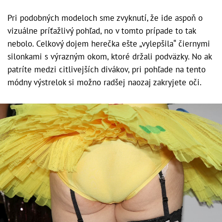
Pri podobných modeloch sme zvyknutí, že ide aspoň o
vizuálne príťažlivý pohľad, no v tomto prípade to tak
nebolo. Celkový dojem herečka ešte „vylepšila“ čiernymi
silonkami s výrazným okom, ktoré držali podväzky. No ak
patríte medzi citlivejších divákov, pri pohľade na tento
módny výstrelok si možno radšej naozaj zakryjete oči.