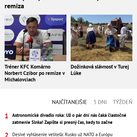
remíza
Tréner KFC Komárno
Dožinková slávnosť v Turej
Norbert Czibor po remíze v
Lúke
Michalovciach
NAJČÍTANEJŠIE
3 DNI
TÝŽDEŇ
Astronomické divadlo roka: Už o pár dní nás čaká čiastočné
zatmenie Slnka! Zapíšte si presný čas, kedy to začne
Desivé vyhlásenie veliteľa: Rusko už NATO a Európu