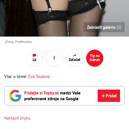
Zobraziť galériu
(3)
(Zdroj: Profimedia)
Tip na
16
Zdieľať
článok
Viac o téme:
Eva Toulová
Pridajte si Topky.sk
medzi Vaše
Pridať
preferované zdroje na Google
Nahlásiť chybu