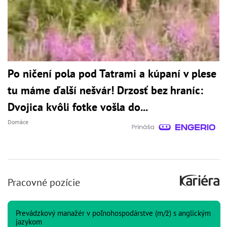
Po ničení pola pod Tatrami a kúpaní v plese
tu máme ďalší nešvár! Drzosť bez hraníc:
Dvojica kvôli fotke vošla do...
Domáce
Pracovné pozície
Prevádzkový manažér v poľnohospodárstve (m/ž) s anglickým
jazykom