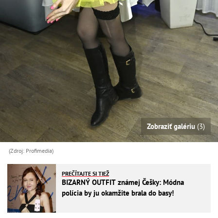
Zobraziť galériu
(3)
(Zdroj: Profimedia)
PREČÍTAJTE SI TIEŽ
BIZARNÝ OUTFIT známej Češky: Módna
polícia by ju okamžite brala do basy!