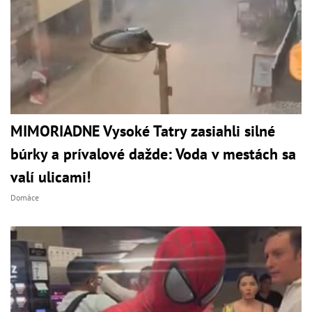
MIMORIADNE Vysoké Tatry zasiahli silné
búrky a prívalové dažde: Voda v mestách sa
valí ulicami!
Domáce