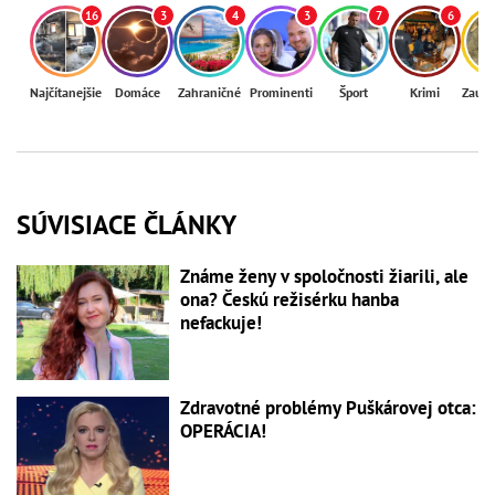
16
3
4
3
7
6
Najčítanejšie
Domáce
Zahraničné
Prominenti
Šport
Krimi
Zaují
SÚVISIACE ČLÁNKY
Známe ženy v spoločnosti žiarili, ale
ona? Českú režisérku hanba
nefackuje!
Zdravotné problémy Puškárovej otca:
OPERÁCIA!