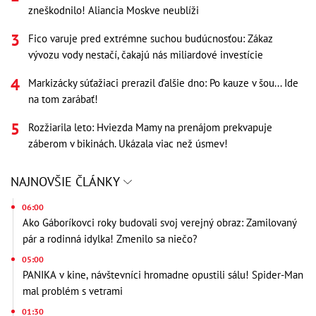
zneškodnilo! Aliancia Moskve neublíži
Fico varuje pred extrémne suchou budúcnosťou: Zákaz
vývozu vody nestačí, čakajú nás miliardové investície
Markizácky súťažiaci prerazil ďalšie dno: Po kauze v šou... Ide
na tom zarábať!
Rozžiarila leto: Hviezda Mamy na prenájom prekvapuje
záberom v bikinách. Ukázala viac než úsmev!
NAJNOVŠIE ČLÁNKY
06:00
Ako Gáboríkovci roky budovali svoj verejný obraz: Zamilovaný
pár a rodinná idylka! Zmenilo sa niečo?
05:00
PANIKA v kine, návštevníci hromadne opustili sálu! Spider-Man
mal problém s vetrami
01:30