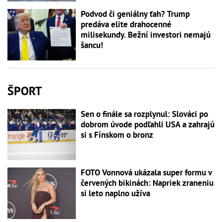
Podvod či geniálny ťah? Trump
predáva elite drahocenné
milisekundy. Bežní investori nemajú
šancu!
ŠPORT
Sen o finále sa rozplynul: Slováci po
dobrom úvode podľahli USA a zahrajú
si s Fínskom o bronz
FOTO Vonnová ukázala super formu v
červených bikinách: Napriek zraneniu
si leto naplno užíva