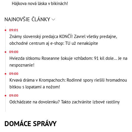
Hájkova nová láska v bikinách!
NAJNOVŠIE ČLÁNKY
09:01
Známy slovenský predajca KONČÍ! Zavrel všetky predajne,
obchodné centrum aj e-shop: TU už nenakúpite
09:00
Hviezda sitkomu Roseanne šokuje vzhľadom: 91 kíl dole... Je na
nespoznanie!
09:00
Krvavá dráma v Krompachoch: Rodinné spory riešili hromadnou
bitkou s lopatami a nožom!
09:00
Odchádzate na dovolenku? Takto zachránite izbové rastliny
DOMÁCE SPRÁVY