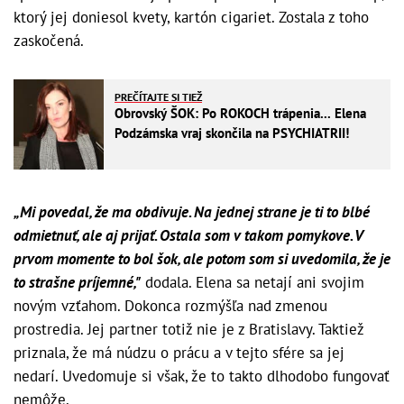
ktorý jej doniesol kvety, kartón cigariet. Zostala z toho
zaskočená.
PREČÍTAJTE SI TIEŽ
Obrovský ŠOK: Po ROKOCH trápenia... Elena
Podzámska vraj skončila na PSYCHIATRII!
„Mi povedal, že ma obdivuje. Na jednej strane je ti to blbé
odmietnuť, ale aj prijať. Ostala som v takom pomykove. V
prvom momente to bol šok, ale potom som si uvedomila, že je
to strašne príjemné,"
dodala. Elena sa netají ani svojim
novým vzťahom. Dokonca rozmýšľa nad zmenou
prostredia. Jej partner totiž nie je z Bratislavy. Taktiež
priznala, že má núdzu o prácu a v tejto sfére sa jej
nedarí. Uvedomuje si však, že to takto dlhodobo fungovať
nemôže.