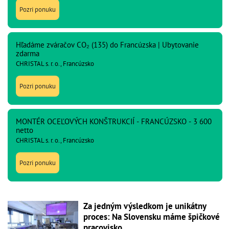
Pozri ponuku
Hľadáme zváračov CO₂ (135) do Francúzska | Ubytovanie
zdarma
CHRISTAL s. r. o., Francúzsko
Pozri ponuku
MONTÉR OCEĽOVÝCH KONŠTRUKCIÍ - FRANCÚZSKO - 3 600
netto
CHRISTAL s. r. o., Francúzsko
Pozri ponuku
Za jedným výsledkom je unikátny
proces: Na Slovensku máme špičkové
pracovisko