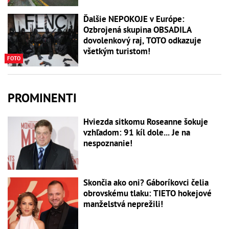
Ďalšie NEPOKOJE v Európe:
Ozbrojená skupina OBSADILA
dovolenkový raj, TOTO odkazuje
všetkým turistom!
FOTO
PROMINENTI
Hviezda sitkomu Roseanne šokuje
vzhľadom: 91 kíl dole... Je na
nespoznanie!
Skončia ako oni? Gáboríkovci čelia
obrovskému tlaku: TIETO hokejové
manželstvá neprežili!