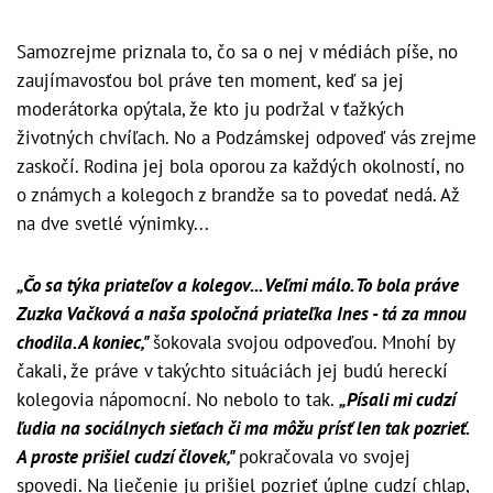
Samozrejme priznala to, čo sa o nej v médiách píše, no
zaujímavosťou bol práve ten moment, keď sa jej
moderátorka opýtala, že kto ju podržal v ťažkých
životných chvíľach. No a Podzámskej odpoveď vás zrejme
zaskočí. Rodina jej bola oporou za každých okolností, no
o známych a kolegoch z brandže sa to povedať nedá. Až
na dve svetlé výnimky...
„Čo sa týka priateľov a kolegov... Veľmi málo. To bola práve
Zuzka Vačková a naša spoločná priateľka Ines - tá za mnou
chodila. A koniec,"
šokovala svojou odpoveďou. Mnohí by
čakali, že práve v takýchto situáciách jej budú hereckí
kolegovia nápomocní. No nebolo to tak.
„Písali mi cudzí
ľudia na sociálnych sieťach či ma môžu prísť len tak pozrieť.
A proste prišiel cudzí človek,"
pokračovala vo svojej
spovedi. Na liečenie ju prišiel pozrieť úplne cudzí chlap,