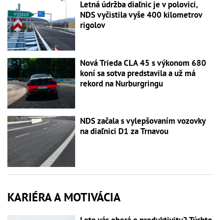
Letná údržba diaľnic je v polovici,
NDS vyčistila vyše 400 kilometrov
rigolov
Nová Trieda CLA 45 s výkonom 680
koní sa sotva predstavila a už má
rekord na Nurburgringu
NDS začala s vylepšovaním vozovky
na diaľnici D1 za Trnavou
KARIÉRA A MOTIVÁCIA
Leto vás oberá o produktivitu? Týchto