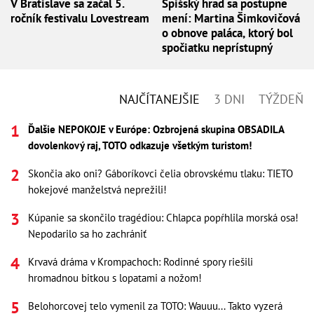
V Bratislave sa začal 5.
Spišský hrad sa postupne
ročník festivalu Lovestream
mení: Martina Šimkovičová
o obnove paláca, ktorý bol
spočiatku neprístupný
NAJČÍTANEJŠIE
3 DNI
TÝŽDEŇ
Ďalšie NEPOKOJE v Európe: Ozbrojená skupina OBSADILA
dovolenkový raj, TOTO odkazuje všetkým turistom!
Skončia ako oni? Gáboríkovci čelia obrovskému tlaku: TIETO
hokejové manželstvá neprežili!
Kúpanie sa skončilo tragédiou: Chlapca popŕhlila morská osa!
Nepodarilo sa ho zachrániť
Krvavá dráma v Krompachoch: Rodinné spory riešili
hromadnou bitkou s lopatami a nožom!
Belohorcovej telo vymenil za TOTO: Wauuu... Takto vyzerá