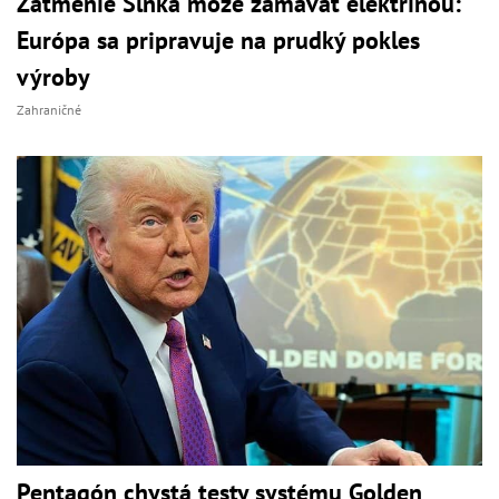
Zatmenie Slnka môže zamávať elektrinou:
Európa sa pripravuje na prudký pokles
výroby
Zahraničné
Pentagón chystá testy systému Golden