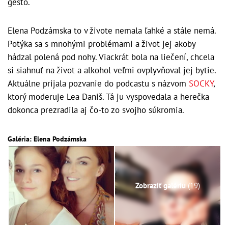
gesto.
Elena Podzámska to v živote nemala ľahké a stále nemá.
Potýka sa s mnohými problémami a život jej akoby
hádzal polená pod nohy. Viackrát bola na liečení, chcela
si siahnuť na život a alkohol veľmi ovplyvňoval jej bytie.
Aktuálne prijala pozvanie do podcastu s názvom
SOCKY
,
ktorý moderuje Lea Daniš. Tá ju vyspovedala a herečka
dokonca prezradila aj čo-to zo svojho súkromia.
Galéria: Elena Podzámska
Zobraziť galériu
(19)