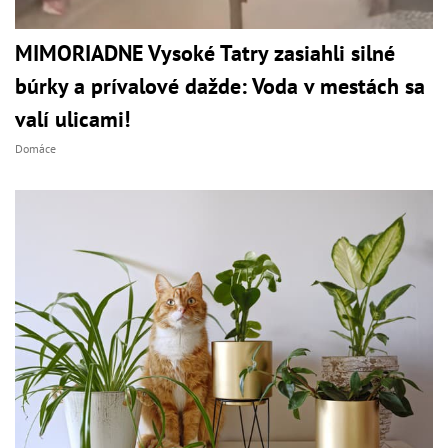
MIMORIADNE Vysoké Tatry zasiahli silné
búrky a prívalové dažde: Voda v mestách sa
valí ulicami!
Domáce