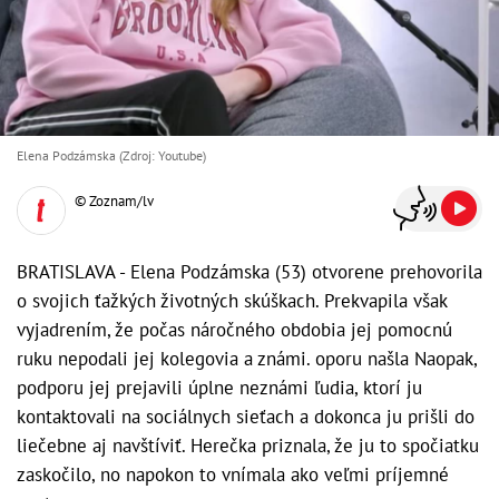
Elena Podzámska (Zdroj: Youtube)
© Zoznam/lv
BRATISLAVA - Elena Podzámska (53) otvorene prehovorila
o svojich ťažkých životných skúškach. Prekvapila však
vyjadrením, že počas náročného obdobia jej pomocnú
ruku nepodali jej kolegovia a známi. oporu našla Naopak,
podporu jej prejavili úplne neznámi ľudia, ktorí ju
kontaktovali na sociálnych sieťach a dokonca ju prišli do
liečebne aj navštíviť. Herečka priznala, že ju to spočiatku
zaskočilo, no napokon to vnímala ako veľmi príjemné