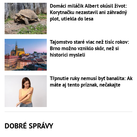
Domáci miláčik Albert okúsil život:
Korytnačku nezastavil ani záhradný
plot, utiekla do lesa
Tajomstvo staré viac než tisíc rokov:
Brno možno vzniklo skôr, než si
historici mysleli
Tŕpnutie ruky nemusí byť banalita: Ak
máte aj tento príznak, nečakajte
DOBRÉ SPRÁVY