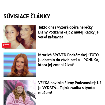
SÚVISIACE ČLÁNKY
Takto dnes vyzerá dcéra herečky
Eleny Podzámskej: Z malej Radky je
veľká krásavica
FOTO
Mrazivá SPOVEĎ Podzámskej: TOTO
ju dostalo do závislostí a... PONUKA,
ktorá jej zmení život!
VEĽKÁ novinka Eleny Podzámskej: Už
je VYDATÁ... Tajná svadba s týmto
mužom!