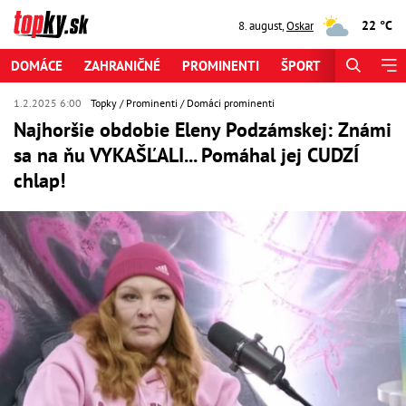
22 °C
8. august
,
Oskar
DOMÁCE
ZAHRANIČNÉ
PROMINENTI
ŠPORT
ZAUJÍMAV
1.2.2025 6:00
Topky
Prominenti
Domáci prominenti
Najhoršie obdobie Eleny Podzámskej: Známi
sa na ňu VYKAŠĽALI... Pomáhal jej CUDZÍ
chlap!