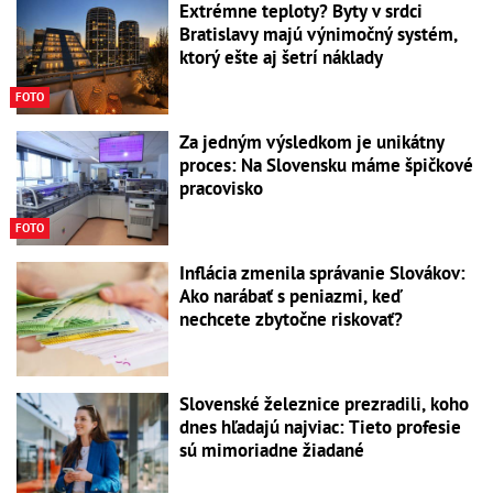
Extrémne teploty? Byty v srdci
Bratislavy majú výnimočný systém,
ktorý ešte aj šetrí náklady
FOTO
Za jedným výsledkom je unikátny
proces: Na Slovensku máme špičkové
pracovisko
FOTO
Inflácia zmenila správanie Slovákov:
Ako narábať s peniazmi, keď
nechcete zbytočne riskovať?
Slovenské železnice prezradili, koho
dnes hľadajú najviac: Tieto profesie
sú mimoriadne žiadané