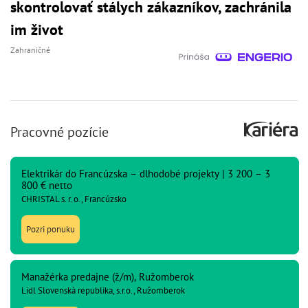
skontrolovať stálych zákazníkov, zachránila
im život
Zahraničné
Pracovné pozície
Elektrikár do Francúzska – dlhodobé projekty | 3 200 – 3
800 € netto
CHRISTAL s. r. o., Francúzsko
Pozri ponuku
Manažérka predajne (ž/m), Ružomberok
Lidl Slovenská republika, s.r.o., Ružomberok