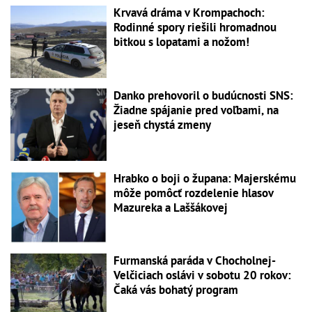
Krvavá dráma v Krompachoch:
Rodinné spory riešili hromadnou
bitkou s lopatami a nožom!
Danko prehovoril o budúcnosti SNS:
Žiadne spájanie pred voľbami, na
jeseň chystá zmeny
Hrabko o boji o župana: Majerskému
môže pomôcť rozdelenie hlasov
Mazureka a Laššákovej
Furmanská paráda v Chocholnej-
Velčiciach oslávi v sobotu 20 rokov:
Čaká vás bohatý program