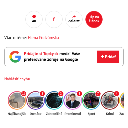
Tip na
40
Zdieľať
článok
Viac o téme:
Elena Podzámska
Pridajte si Topky.sk
medzi Vaše
Pridať
preferované zdroje na Google
Nahlásiť chybu
16
2
2
1
7
4
Najčítanejšie
Domáce
Zahraničné
Prominenti
Šport
Krimi
Zaují