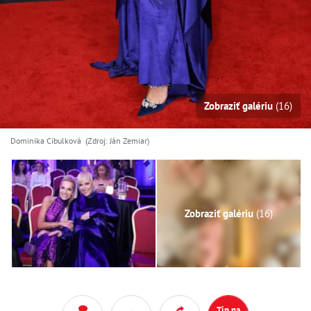
Zobraziť galériu
(16)
Dominika Cibulková (Zdroj: Ján Zemiar)
Zobraziť galériu
(16)
Tip na