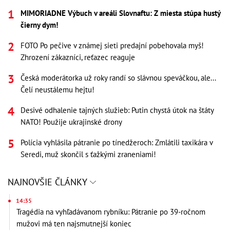
MIMORIADNE Výbuch v areáli Slovnaftu: Z miesta stúpa hustý
čierny dym!
FOTO Po pečive v známej sieti predajní pobehovala myš!
Zhrození zákazníci, reťazec reaguje
Česká moderátorka už roky randí so slávnou speváčkou, ale...
Čelí neustálemu hejtu!
Desivé odhalenie tajných služieb: Putin chystá útok na štáty
NATO! Použije ukrajinské drony
Polícia vyhlásila pátranie po tínedžeroch: Zmlátili taxikára v
Seredi, muž skončil s ťažkými zraneniami!
NAJNOVŠIE ČLÁNKY
14:35
Tragédia na vyhľadávanom rybníku: Pátranie po 39-ročnom
mužovi má ten najsmutnejší koniec