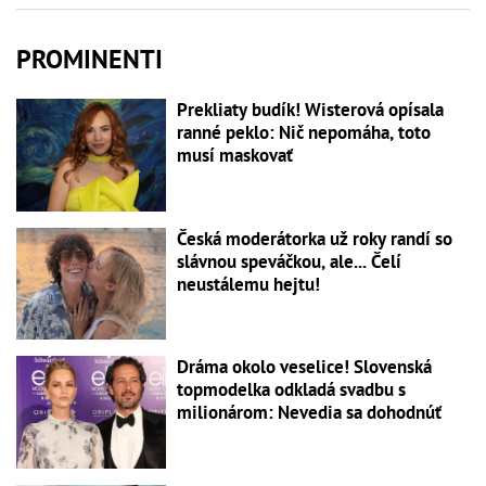
PROMINENTI
Prekliaty budík! Wisterová opísala
ranné peklo: Nič nepomáha, toto
musí maskovať
Česká moderátorka už roky randí so
slávnou speváčkou, ale... Čelí
neustálemu hejtu!
Dráma okolo veselice! Slovenská
topmodelka odkladá svadbu s
milionárom: Nevedia sa dohodnúť