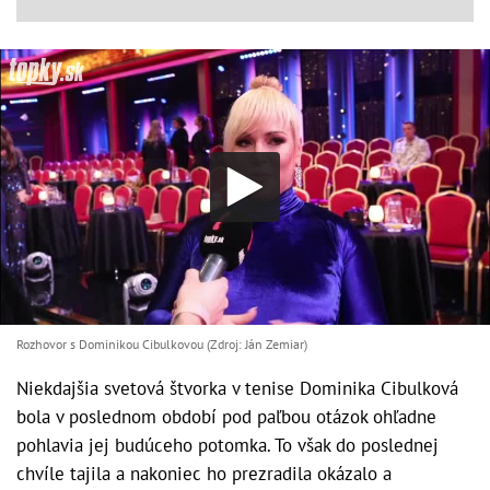
Rozhovor s Dominikou Cibulkovou (Zdroj: Ján Zemiar)
Niekdajšia svetová štvorka v tenise Dominika Cibulková
bola v poslednom období pod paľbou otázok ohľadne
pohlavia jej budúceho potomka. To však do poslednej
chvíle tajila a nakoniec ho prezradila okázalo a