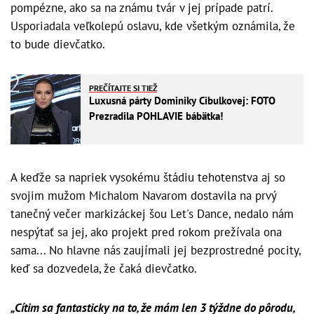
pompézne, ako sa na známu tvár v jej prípade patrí.
Usporiadala veľkolepú oslavu, kde všetkým oznámila, že
to bude dievčatko.
PREČÍTAJTE SI TIEŽ
Luxusná párty Dominiky Cibulkovej: FOTO
Prezradila POHLAVIE bábätka!
A keďže sa napriek vysokému štádiu tehotenstva aj so
svojim mužom Michalom Navarom dostavila na prvý
tanečný večer markizáckej šou Let's Dance, nedalo nám
nespýtať sa jej, ako projekt pred rokom prežívala ona
sama... No hlavne nás zaujímali jej bezprostredné pocity,
keď sa dozvedela, že čaká dievčatko.
„Cítim sa fantasticky na to, že mám len 3 týždne do pôrodu,