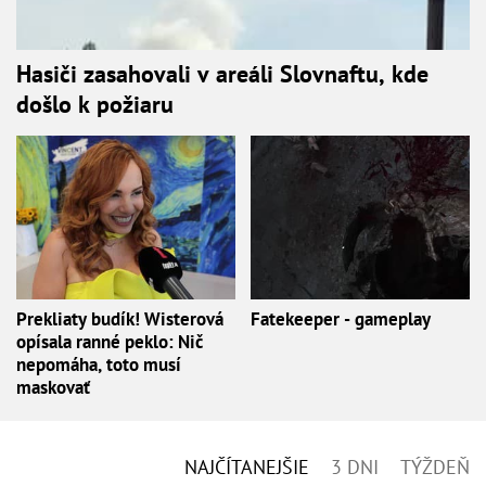
Hasiči zasahovali v areáli Slovnaftu, kde
došlo k požiaru
Prekliaty budík! Wisterová
Fatekeeper - gameplay
opísala ranné peklo: Nič
nepomáha, toto musí
maskovať
NAJČÍTANEJŠIE
3 DNI
TÝŽDEŇ