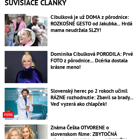
SÚVISIACE ČLÁNKY
Cibulková je už DOMA z pôrodnice:
ROZKOŠNÉ GESTO od Jakubka... Hrdá
mama neudržala SLZY!
Dominika Cibulková PORODILA: Prvé
FOTO z pôrodnice... Dcérka dostala
krásne meno!
Slovenský herec po 2 rokoch učinil
RÁZNE rozhodnutie: Zbavil sa brady...
Veď vyzerá ako chlapček!
FOTO
Známa Češka OTVORENE o
slovenskom filme: ZBYTOČNÁ