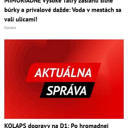
MIMORIADNE Vysoké Tatry zasiahli silné
búrky a prívalové dažde: Voda v mestách sa
valí ulicami!
Domáce
KOLAPS dopravy na D1: Po hromadnej