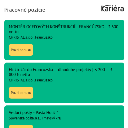
Pracovné pozície
MONTÉR OCEĽOVÝCH KONŠTRUKCIÍ - FRANCÚZSKO - 3 600
netto
CHRISTAL s. r. o., Francúzsko
Pozri ponuku
Elektrikár do Francúzska – dlhodobé projekty | 3 200 – 3
800 € netto
CHRISTAL s. r. o., Francúzsko
Pozri ponuku
Vedúci pošty - Pošta Holíč 1
Slovenská pošta, a.s., Trnavský kraj