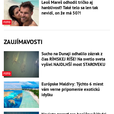
Leoš Mareš odhodil tričko aj
hanblivosť! Také telo sa len tak
nevidí, on že má 50?!
FOTO
ZAUJÍMAVOSTI
Sucho na Dunaji odhalilo zázrak z
čias RÍMSKEJ RÍŠE! Na svetlo sveta
vyšiel NAJDLHŠÍ most STAROVEKU
FOTO
Európske Maldivy: Týchto 6 miest
vám verne pripomenie exotickú
idylku