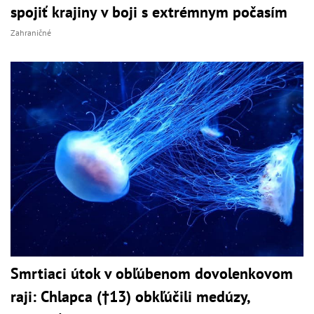
spojiť krajiny v boji s extrémnym počasím
Zahraničné
Smrtiaci útok v obľúbenom dovolenkovom
raji: Chlapca (†13) obkľúčili medúzy,