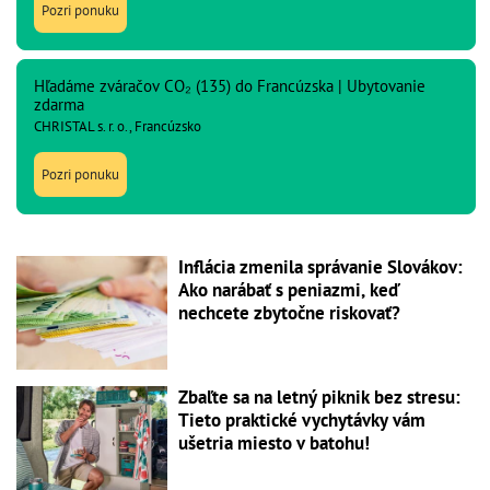
Pozri ponuku
Hľadáme zváračov CO₂ (135) do Francúzska | Ubytovanie
zdarma
CHRISTAL s. r. o., Francúzsko
Pozri ponuku
Inflácia zmenila správanie Slovákov:
Ako narábať s peniazmi, keď
nechcete zbytočne riskovať?
Zbaľte sa na letný piknik bez stresu:
Tieto praktické vychytávky vám
ušetria miesto v batohu!