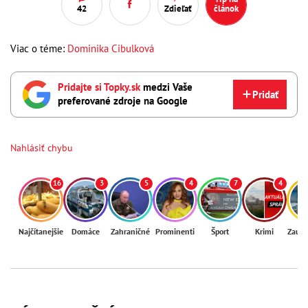
42
Zdieľať
článok
Viac o téme:
Dominika Cibulková
Pridajte si Topky.sk
medzi Vaše
Pridať
preferované zdroje na Google
Nahlásiť chybu
16
3
5
4
7
4
Najčítanejšie
Domáce
Zahraničné
Prominenti
Šport
Krimi
Zaují