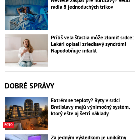
Neviete zaspať pre horúčavy? Vedci
radia 8 jednoduchých trikov
Príliš veľa šťastia môže zlomiť srdce:
Lekári opísali zriedkavý syndróm!
Napodobňuje infarkt
DOBRÉ SPRÁVY
Extrémne teploty? Byty v srdci
Bratislavy majú výnimočný systém,
ktorý ešte aj šetrí náklady
FOTO
Za jedným výsledkom je unikátny