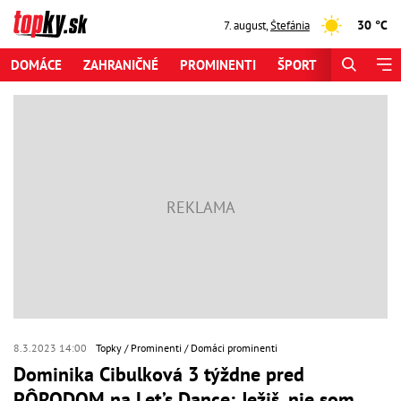
30 °C
7. august
,
Štefánia
DOMÁCE
ZAHRANIČNÉ
PROMINENTI
ŠPORT
ZAUJÍMAV
8.3.2023 14:00
Topky
Prominenti
Domáci prominenti
Dominika Cibulková 3 týždne pred
PÔRODOM na Let’s Dance: Ježiš, nie som