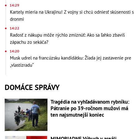
14:29
Kartely mieria na Ukrajinu! Z vojny si chcú odniesť skúsenosti s
dronmi
14:22
Radosť z nákupu môže rýchlo zmiznúť: Ako sa ľahko zbavíš
zápachu zo sekáča?
14:20
Musk udrel na francúzsku kandidátku: Žiada jej zastavenie pre
„vlastizradu“
DOMÁCE SPRÁVY
Tragédia na vyhľadávanom rybníku:
Pátranie po 39-ročnom mužovi má
ten najsmutnejší koniec
MIMORIADNE Výbuch v areáli