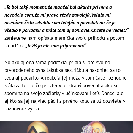
„To bol taký moment, že manžel bol akurát pri mne a
nevedela som, že mi práve vtedy zavolajú. Volalo mi
neznáme číslo, zdvihla som telefón a povedali mi, že je
všetko v poriadku a máte tam aj pohlavie. Chcete ho vedieť?“
zanietene nám opísala mamička svoju príhodu a potom
to prišlo:
„Ježiš ja nie som pripravená!“
No ako aj ona sama podotkla, priala si pre svojho
prvorodeného syna Jakubka sestričku a nakoniec sa to
teda aj podarilo. A reakcia jej muža v tom čase rozhodne
stála za to. To, čo jej vtedy jej drahý povedal a ako si
spomína na svoje začiatky v účinkovaní Let's Dance, ale
aj kto sa jej najviac páčil z prvého kola, sa už dozviete v
rozhovore vyššie.