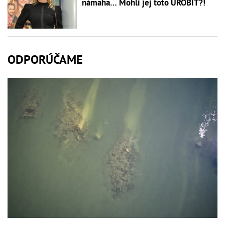
námaha… Mohli jej toto UROBIŤ?!
ODPORÚČAME